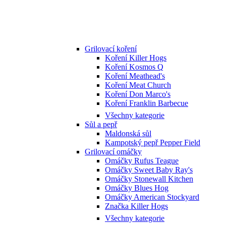
Grilovací koření
Koření Killer Hogs
Koření Kosmos Q
Koření Meathead's
Koření Meat Church
Koření Don Marco's
Koření Franklin Barbecue
Všechny kategorie
Sůl a pepř
Maldonská sůl
Kampotský pepř Pepper Field
Grilovací omáčky
Omáčky Rufus Teague
Omáčky Sweet Baby Ray's
Omáčky Stonewall Kitchen
Omáčky Blues Hog
Omáčky American Stockyard
Značka Killer Hogs
Všechny kategorie