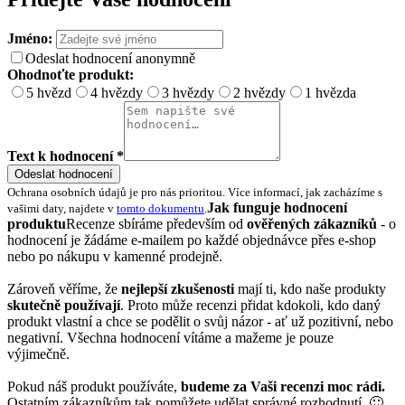
Jméno:
Odeslat hodnocení anonymně
Ohodnoťte produkt:
5 hvězd
4 hvězdy
3 hvězdy
2 hvězdy
1 hvězda
Text k hodnocení *
Odeslat hodnocení
Ochrana osobních údajů je pro nás prioritou. Více informací, jak zacházíme s
Jak funguje hodnocení
vašimi daty, najdete v
tomto dokumentu
.
produktu
Recenze sbíráme především od
ověřených zákazníků
- o
hodnocení je žádáme e-mailem po každé objednávce přes e-shop
nebo po nákupu v kamenné prodejně.
Zároveň věříme, že
nejlepší zkušenosti
mají ti, kdo naše produkty
skutečně používají
. Proto může recenzi přidat kdokoli, kdo daný
produkt vlastní a chce se podělit o svůj názor - ať už pozitivní, nebo
negativní. Všechna hodnocení vítáme a mažeme je pouze
výjimečně.
Pokud náš produkt používáte,
budeme za Vaši recenzi moc rádi.
Ostatním zákazníkům tak pomůžete udělat správné rozhodnutí. 🙂