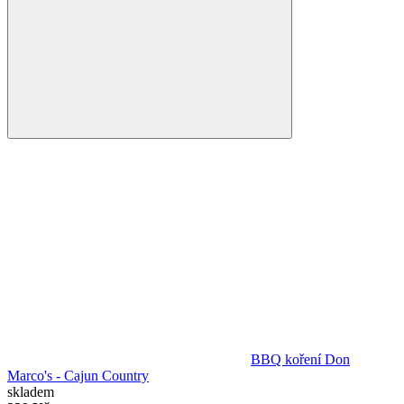
BBQ koření Don
Marco's - Cajun Country
skladem