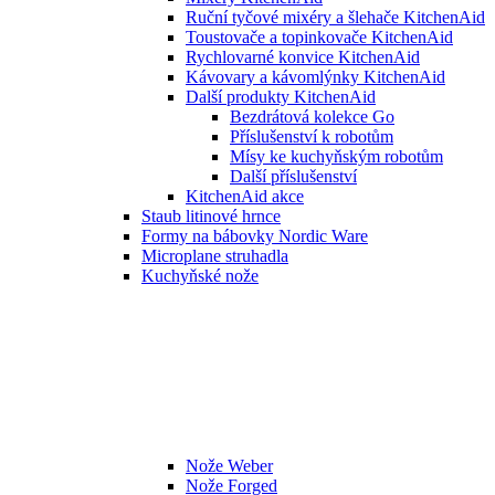
Ruční tyčové mixéry a šlehače KitchenAid
Toustovače a topinkovače KitchenAid
Rychlovarné konvice KitchenAid
Kávovary a kávomlýnky KitchenAid
Další produkty KitchenAid
Bezdrátová kolekce Go
Příslušenství k robotům
Mísy ke kuchyňským robotům
Další příslušenství
KitchenAid akce
Staub litinové hrnce
Formy na bábovky Nordic Ware
Microplane struhadla
Kuchyňské nože
Nože Weber
Nože Forged