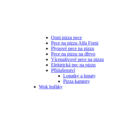
Ooni pizza pece
Pece na pizzu Alfa Forni
Plynové pece na pizzu
Pece na pizzu na dřevo
Vícepalivové pece na pizzu
Elektrická pec na pizzu
Příslušenství
Lopatky a lopaty
Pizza kameny
Wok hořáky