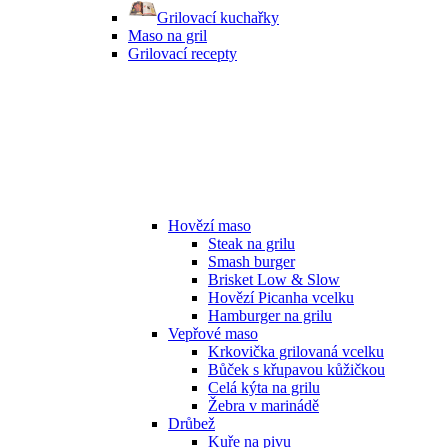
Grilovací kuchařky
Maso na gril
Grilovací recepty
Hovězí maso
Steak na grilu
Smash burger
Brisket Low & Slow
Hovězí Picanha vcelku
Hamburger na grilu
Vepřové maso
Krkovička grilovaná vcelku
Bůček s křupavou kůžičkou
Celá kýta na grilu
Žebra v marinádě
Drůbež
Kuře na pivu