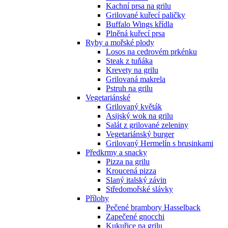
Kachní prsa na grilu
Grilované kuřecí paličky
Buffalo Wings křídla
Plněná kuřecí prsa
Ryby a mořské plody
Losos na cedrovém prkénku
Steak z tuňáka
Krevety na grilu
Grilovaná makrela
Pstruh na grilu
Vegetariánské
Grilovaný květák
Asijský wok na grilu
Salát z grilované zeleniny
Vegetariánský burger
Grilovaný Hermelín s brusinkami
Předkrmy a snacky
Pizza na grilu
Kroucená pizza
Slaný italský závin
Středomořské slávky
Přílohy
Pečené brambory Hasselback
Zapečené gnocchi
Kukuřice na grilu