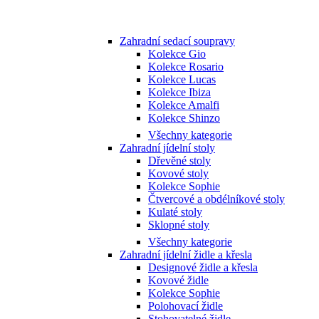
Zahradní sedací soupravy
Kolekce Gio
Kolekce Rosario
Kolekce Lucas
Kolekce Ibiza
Kolekce Amalfi
Kolekce Shinzo
Všechny kategorie
Zahradní jídelní stoly
Dřevěné stoly
Kovové stoly
Kolekce Sophie
Čtvercové a obdélníkové stoly
Kulaté stoly
Sklopné stoly
Všechny kategorie
Zahradní jídelní židle a křesla
Designové židle a křesla
Kovové židle
Kolekce Sophie
Polohovací židle
Stohovatelné židle