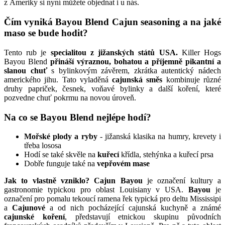
z Ameriky si nyní můžete objednat i u nás.
Čím vyniká Bayou Blend Cajun seasoning a na jaké
maso se bude hodit?
Tento rub je
specialitou z jižanských států USA.
Killer Hogs
Bayou Blend
přináší výraznou, bohatou a příjemně pikantní a
slanou chuť
s bylinkovým závěrem, zkrátka autentický nádech
amerického jihu. Tato vyladěná
cajunská směs
kombinuje různé
druhy papriček, česnek, voňavé bylinky a další koření, které
pozvedne chuť pokrmu na novou úroveň.
Na co se Bayou Blend nejlépe hodí?
Mořské plody a ryby
- jižanská klasika na humry, krevety i
třeba lososa
Hodí se také skvěle na
kuřecí
křídla, stehýnka a kuřecí prsa
Dobře funguje také na
vepřovém mase
Jak to vlastně vzniklo? Cajun Bayou
je označení kultury a
gastronomie typickou pro oblast Louisiany v USA.
Bayou
je
označení pro pomalu tekoucí ramena řek typická pro deltu Mississipi
a
Cajunové
a od nich pocházející cajunská kuchyně a známé
cajunské koření
, představují etnickou skupinu původních