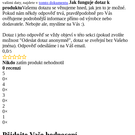
Jak funguje dotaz k
vašimi daty, najdete v
tomto dokumentu
.
produktu
Vašemu dotazu se věnujeme hned, jak jen to je možné.
Pokud nám někdy odpověď trvá, pravděpodobně pro Vás
ověřujeme podrobnější informace přímo od výrobce nebo
dodavatele. Nebojte ale, myslíme na Vás :).
Dotaz i jeho odpověď se vždy objeví v této sekci (pokud zvolíte
možnost "Odeslat dotaz anonymně", dotaz se zveřejní bez Vašeho
jména). Odpověď odesíláme i na Váš email.
0,0
/5
Nikdo
zatím produkt nehodnotil
0 recenzí
5
0×
4
0×
3
0×
2
0×
1
0×
Přidejte Vaše hodnocení