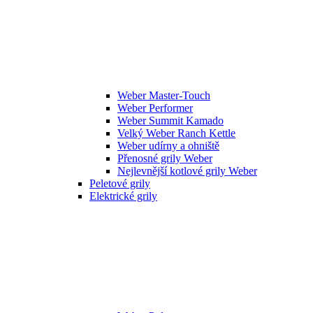
Weber Master-Touch
Weber Performer
Weber Summit Kamado
Velký Weber Ranch Kettle
Weber udírny a ohniště
Přenosné grily Weber
Nejlevnější kotlové grily Weber
Peletové grily
Elektrické grily