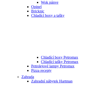
Wok pánve
Opinel
Bricknic
Chladící boxy a tašky
Chladící boxy Petromax
Chladící tašky Petromax
Petrolejové lampy Petromax
Pizza recepty
Zahrada
Zahradní nábytek Hartman