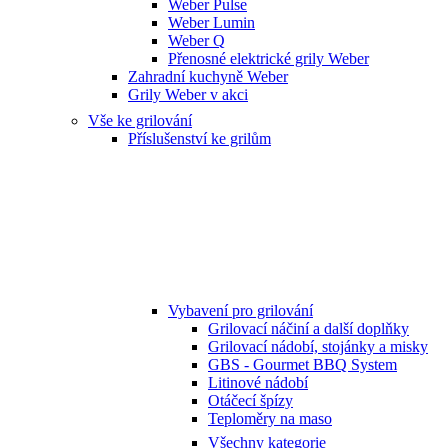
Weber Pulse
Weber Lumin
Weber Q
Přenosné elektrické grily Weber
Zahradní kuchyně Weber
Grily Weber v akci
Vše ke grilování
Příslušenství ke grilům
Vybavení pro grilování
Grilovací náčiní a další doplňky
Grilovací nádobí, stojánky a misky
GBS - Gourmet BBQ System
Litinové nádobí
Otáčecí špízy
Teploměry na maso
Všechny kategorie