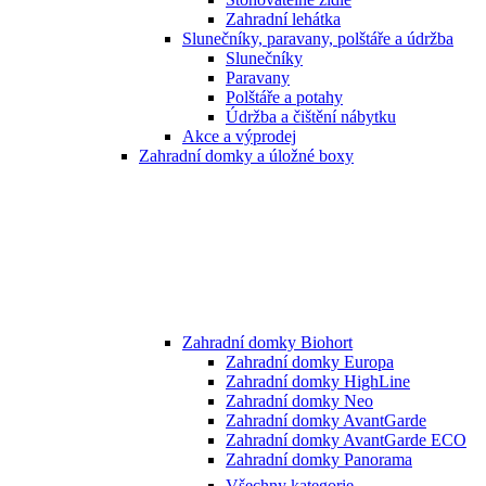
Zahradní lehátka
Slunečníky, paravany, polštáře a údržba
Slunečníky
Paravany
Polštáře a potahy
Údržba a čištění nábytku
Akce a výprodej
Zahradní domky a úložné boxy
Zahradní domky Biohort
Zahradní domky Europa
Zahradní domky HighLine
Zahradní domky Neo
Zahradní domky AvantGarde
Zahradní domky AvantGarde ECO
Zahradní domky Panorama
Všechny kategorie