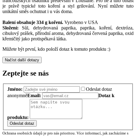
francouzských osadníků především v Lousianě. Pro ně a tuto oblast
je právě typické toto koření a styl grilování. Nyní můžete tuto
unikátní směs ochutnat i u vás doma.
Balení obsahuje 334 g koření.
Vyrobeno v USA
Složení:
Sůl, dehydrovaná paprika, paprika, koření, dextróza,
cibulový prášek, přírodní aroma, dehydrovaná červená paprika, oxid
křemičitý jako protispékavá látka.
Můžete být první, kdo položí dotaz k tomuto produktu :)
Načíst další dotazy
Zeptejte se nás
Jméno:
Odeslat dotaz
anonymně
Email:
Dotaz k
produktu:
Odeslat dotaz
Ochrana osobních údajů je pro nás prioritou. Více informací, jak zacházíme s