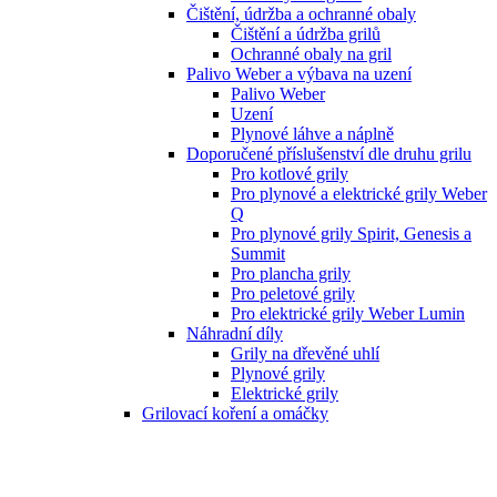
Čištění, údržba a ochranné obaly
Čištění a údržba grilů
Ochranné obaly na gril
Palivo Weber a výbava na uzení
Palivo Weber
Uzení
Plynové láhve a náplně
Doporučené příslušenství dle druhu grilu
Pro kotlové grily
Pro plynové a elektrické grily Weber
Q
Pro plynové grily Spirit, Genesis a
Summit
Pro plancha grily
Pro peletové grily
Pro elektrické grily Weber Lumin
Náhradní díly
Grily na dřevěné uhlí
Plynové grily
Elektrické grily
Grilovací koření a omáčky