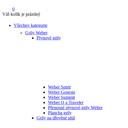
0
Váš košík je prázdný
Všechny kategorie
Grily Weber
Plynové grily
Weber Spirit
Weber Genesis
Weber Summit
Weber Q a Traveler
Přenosné plynové grily Weber
Plancha grily
Grily na dřevěné uhlí