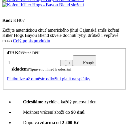
Kód:
KH07
Zažijte autentickou chuť amerického jihu! Cajunská směs koření
Killer Hogs Bayou Blend skvěle dochutí ryby, drůbež i vepřové
maso.
Celý popis produktu
479 Kč
Včetně DPH
-
+
Koupit
skladem
Připraveno ihned k odeslání
Platbu lze až o měsíc odložit i platit na splátky
Odesíláme rychle
a každý pracovní den
Možnost vrácení zboží do
90 dnů
Doprava
zdarma
od
2 200 Kč