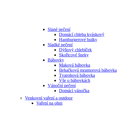
Slané pečení
Domácí chleba kváskový
Hamburgerové bulky
Sladké pečení
Dýňový chlebíček
Skořicové šneky
Bábovky
Maková bábovka
šlehačková mramorová bábovka
Tvarohová bábovka
Vše o bábovkách
Vánoční pečení
Domácí vánočka
Venkovní vaření a outdoor
Vaření na ohni