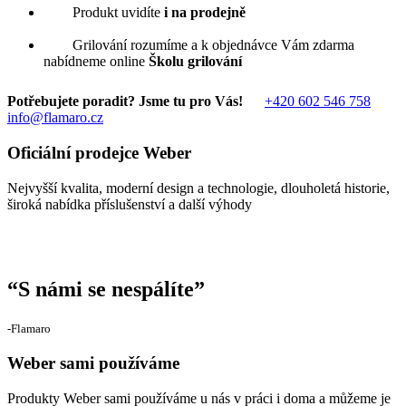
Produkt uvidíte
i na prodejně
Grilování rozumíme a k objednávce Vám zdarma
nabídneme online
Školu grilování
Potřebujete poradit? Jsme tu pro Vás!
+420 602 546 758
info@flamaro.cz
Oficiální prodejce Weber
Nejvyšší kvalita, moderní design a technologie, dlouholetá historie,
široká nabídka příslušenství a další výhody
“
S námi se nespálíte
”
‐Flamaro
Weber sami používáme
Produkty Weber sami používáme u nás v práci i doma a můžeme je