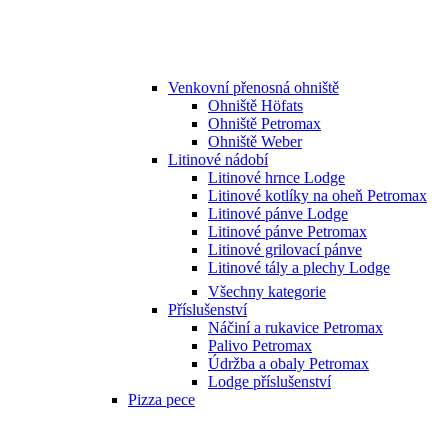
Venkovní přenosná ohniště
Ohniště Höfats
Ohniště Petromax
Ohniště Weber
Litinové nádobí
Litinové hrnce Lodge
Litinové kotlíky na oheň Petromax
Litinové pánve Lodge
Litinové pánve Petromax
Litinové grilovací pánve
Litinové tály a plechy Lodge
Všechny kategorie
Příslušenství
Náčiní a rukavice Petromax
Palivo Petromax
Údržba a obaly Petromax
Lodge příslušenství
Pizza pece