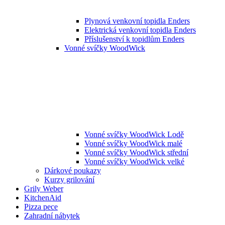
Plynová venkovní topidla Enders
Elektrická venkovní topidla Enders
Příslušenství k topidlům Enders
Vonné svíčky WoodWick
Vonné svíčky WoodWick Lodě
Vonné svíčky WoodWick malé
Vonné svíčky WoodWick střední
Vonné svíčky WoodWick velké
Dárkové poukazy
Kurzy grilování
Grily Weber
KitchenAid
Pizza pece
Zahradní nábytek