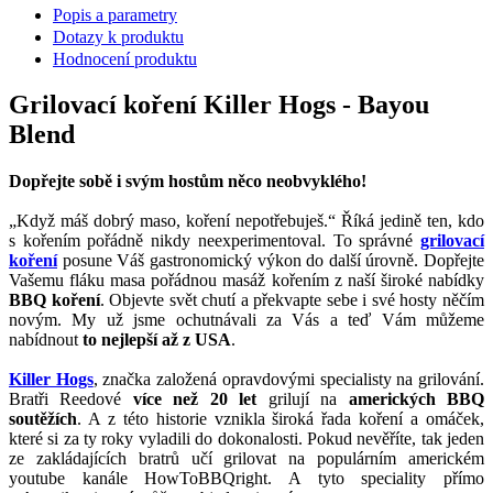
Popis a parametry
Dotazy k produktu
Hodnocení produktu
Grilovací koření Killer Hogs - Bayou
Blend
Dopřejte sobě i svým hostům něco neobvyklého!
„Když máš dobrý maso, koření nepotřebuješ.“ Říká jedině ten, kdo
s kořením pořádně nikdy neexperimentoval. To správné
grilovací
koření
posune Váš gastronomický výkon do další úrovně. Dopřejte
Vašemu fláku masa pořádnou masáž kořením z naší široké nabídky
BBQ koření
. Objevte svět chutí a překvapte sebe i své hosty něčím
novým. My už jsme ochutnávali za Vás a teď Vám můžeme
nabídnout
to nejlepší až z USA
.
Killer Hogs
, značka založená opravdovými specialisty na grilování.
Bratři Reedové
více než 20 let
grilují na
amerických BBQ
soutěžích
. A z této historie vznikla široká řada koření a omáček,
které si za ty roky vyladili do dokonalosti. Pokud nevěříte, tak jeden
ze zakládajících bratrů učí grilovat na populárním americkém
youtube kanále HowToBBQright. A tyto speciality přímo