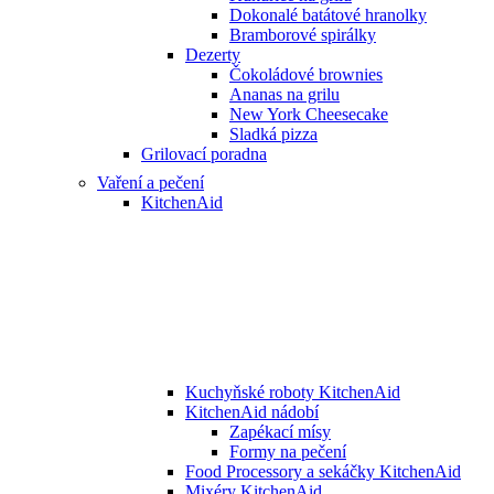
Dokonalé batátové hranolky
Bramborové spirálky
Dezerty
Čokoládové brownies
Ananas na grilu
New York Cheesecake
Sladká pizza
Grilovací poradna
Vaření a pečení
KitchenAid
Kuchyňské roboty KitchenAid
KitchenAid nádobí
Zapékací mísy
Formy na pečení
Food Processory a sekáčky KitchenAid
Mixéry KitchenAid