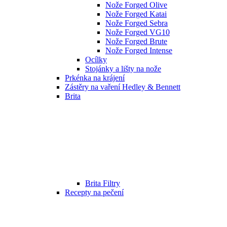
Nože Forged Olive
Nože Forged Katai
Nože Forged Sebra
Nože Forged VG10
Nože Forged Brute
Nože Forged Intense
Ocílky
Stojánky a lišty na nože
Prkénka na krájení
Zástěry na vaření Hedley & Bennett
Brita
Brita Filtry
Recepty na pečení