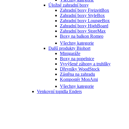
Úložné zahradní boxy
Zahradní boxy FreizeitBox
Zahradní boxy StyleBox
Zahradní boxy LoungeBox
Zahradní boxy HighBoard
Zahradní boxy StoreMax
Boxy na balkon Romeo
Všechny kategorie
Další produkty Biohort
Minigaráže
Boxy na popelnice
Vyvýšené záhony a truhlíky
Dřevníky WoodStock
Zástěna na zahradu
Kompostér MonAmi
Všechny kategorie
Venkovní topidla Enders