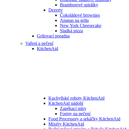
Bramborové spirálky
Dezerty
Čokoládové brownies
Ananas na grilu
New York Cheesecake
Sladká pizza
Grilovací poradna
Vaření a pečení
KitchenAid
Kuchyňské roboty KitchenAid
KitchenAid nádobí
Zapékací mísy
Formy na pečení
Food Processory a sekáčky KitchenAid
Mixéry KitchenAid