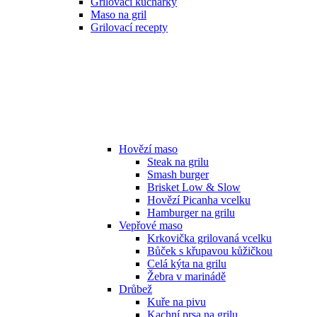
Grilovací kuchařky
Maso na gril
Grilovací recepty
Hovězí maso
Steak na grilu
Smash burger
Brisket Low & Slow
Hovězí Picanha vcelku
Hamburger na grilu
Vepřové maso
Krkovička grilovaná vcelku
Bůček s křupavou kůžičkou
Celá kýta na grilu
Žebra v marinádě
Drůbež
Kuře na pivu
Kachní prsa na grilu