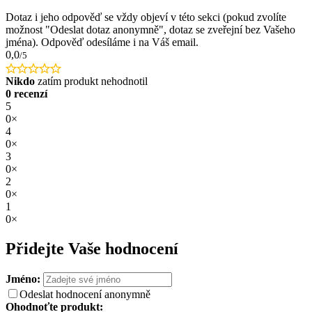
Dotaz i jeho odpověď se vždy objeví v této sekci (pokud zvolíte
možnost "Odeslat dotaz anonymně", dotaz se zveřejní bez Vašeho
jména). Odpověď odesíláme i na Váš email.
0,0
/5
Nikdo
zatím produkt nehodnotil
0 recenzí
5
0×
4
0×
3
0×
2
0×
1
0×
Přidejte Vaše hodnocení
Jméno:
Odeslat hodnocení anonymně
Ohodnoťte produkt: