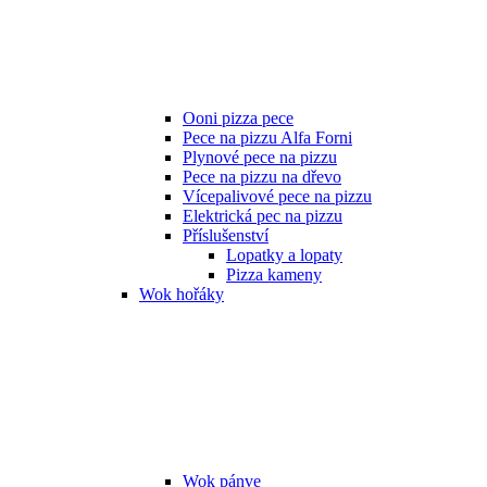
Ooni pizza pece
Pece na pizzu Alfa Forni
Plynové pece na pizzu
Pece na pizzu na dřevo
Vícepalivové pece na pizzu
Elektrická pec na pizzu
Příslušenství
Lopatky a lopaty
Pizza kameny
Wok hořáky
Wok pánve