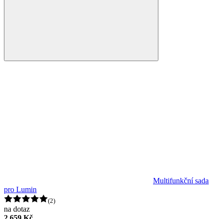
Multifunkční sada
pro Lumin
(2)
na dotaz
2 659 Kč