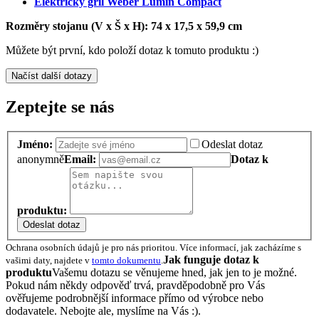
Elektrický gril Weber Lumin Compact
Rozměry stojanu (V x Š x H): 74 x 17,5 x 59,9 cm
Můžete být první, kdo položí dotaz k tomuto produktu :)
Načíst další dotazy
Zeptejte se nás
Jméno:
Odeslat dotaz
anonymně
Email:
Dotaz k
produktu:
Odeslat dotaz
Ochrana osobních údajů je pro nás prioritou. Více informací, jak zacházíme s
Jak funguje dotaz k
vašimi daty, najdete v
tomto dokumentu
.
produktu
Vašemu dotazu se věnujeme hned, jak jen to je možné.
Pokud nám někdy odpověď trvá, pravděpodobně pro Vás
ověřujeme podrobnější informace přímo od výrobce nebo
dodavatele. Nebojte ale, myslíme na Vás :).