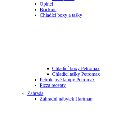
Opinel
Bricknic
Chladící boxy a tašky
Chladící boxy Petromax
Chladící tašky Petromax
Petrolejové lampy Petromax
Pizza recepty
Zahrada
Zahradní nábytek Hartman