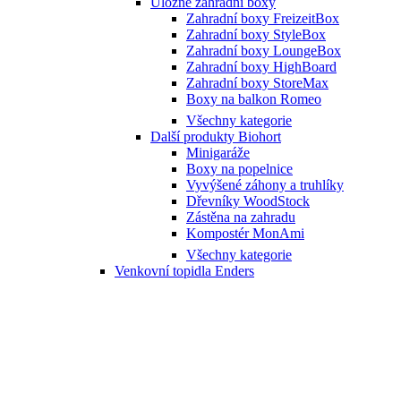
Úložné zahradní boxy
Zahradní boxy FreizeitBox
Zahradní boxy StyleBox
Zahradní boxy LoungeBox
Zahradní boxy HighBoard
Zahradní boxy StoreMax
Boxy na balkon Romeo
Všechny kategorie
Další produkty Biohort
Minigaráže
Boxy na popelnice
Vyvýšené záhony a truhlíky
Dřevníky WoodStock
Zástěna na zahradu
Kompostér MonAmi
Všechny kategorie
Venkovní topidla Enders