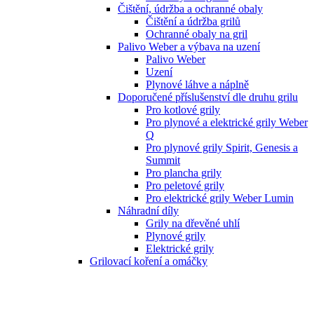
Čištění, údržba a ochranné obaly
Čištění a údržba grilů
Ochranné obaly na gril
Palivo Weber a výbava na uzení
Palivo Weber
Uzení
Plynové láhve a náplně
Doporučené příslušenství dle druhu grilu
Pro kotlové grily
Pro plynové a elektrické grily Weber
Q
Pro plynové grily Spirit, Genesis a
Summit
Pro plancha grily
Pro peletové grily
Pro elektrické grily Weber Lumin
Náhradní díly
Grily na dřevěné uhlí
Plynové grily
Elektrické grily
Grilovací koření a omáčky