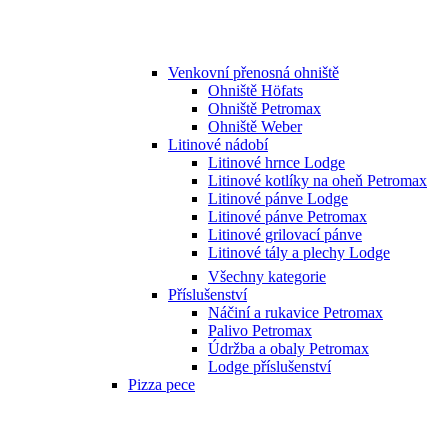
Venkovní přenosná ohniště
Ohniště Höfats
Ohniště Petromax
Ohniště Weber
Litinové nádobí
Litinové hrnce Lodge
Litinové kotlíky na oheň Petromax
Litinové pánve Lodge
Litinové pánve Petromax
Litinové grilovací pánve
Litinové tály a plechy Lodge
Všechny kategorie
Příslušenství
Náčiní a rukavice Petromax
Palivo Petromax
Údržba a obaly Petromax
Lodge příslušenství
Pizza pece