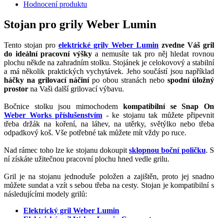
Hodnocení produktu
Stojan pro grily Weber Lumin
Tento stojan pro
elektrické grily Weber Lumin
zvedne Váš gril
do ideální pracovní výšky
a nemusíte tak pro něj hledat rovnou
plochu někde na zahradním stolku. Stojánek je celokovový a stabilní
a má několik praktických vychytávek. Jeho součástí jsou například
háčky na grilovací náčiní
po obou stranách nebo
spodní úložný
prostor
na Vaši další grilovací výbavu.
Bočnice stolku jsou mimochodem
kompatibilní se Snap On
Weber Works příslušenstvím
- ke stojanu tak můžete připevnit
třeba držák na koření, na láhev, na utěrky, světýlko nebo třeba
odpadkový koš. Vše potřebné tak můžete mít vždy po ruce.
Nad rámec toho lze ke stojanu dokoupit
sklopnou boční poličku
. S
ní získáte užitečnou pracovní plochu hned vedle grilu.
Gril je na stojanu jednoduše položen a zajištěn, proto jej snadno
můžete sundat a vzít s sebou třeba na cesty. Stojan je kompatibilní s
následujícími modely grilů:
Elektrický gril Weber Lumin