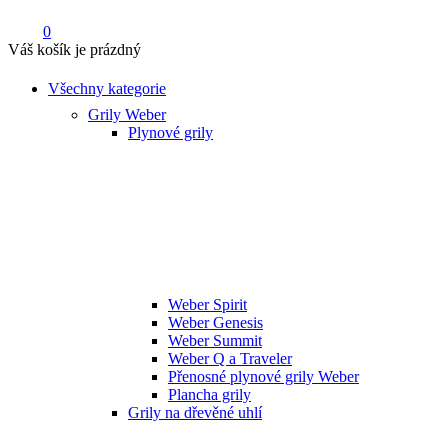
0
Váš košík je prázdný
Všechny kategorie
Grily Weber
Plynové grily
Weber Spirit
Weber Genesis
Weber Summit
Weber Q a Traveler
Přenosné plynové grily Weber
Plancha grily
Grily na dřevěné uhlí