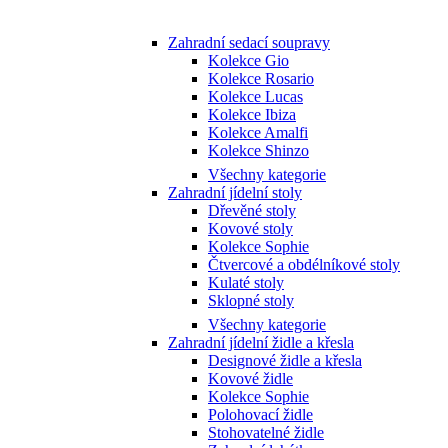
Zahradní sedací soupravy
Kolekce Gio
Kolekce Rosario
Kolekce Lucas
Kolekce Ibiza
Kolekce Amalfi
Kolekce Shinzo
Všechny kategorie
Zahradní jídelní stoly
Dřevěné stoly
Kovové stoly
Kolekce Sophie
Čtvercové a obdélníkové stoly
Kulaté stoly
Sklopné stoly
Všechny kategorie
Zahradní jídelní židle a křesla
Designové židle a křesla
Kovové židle
Kolekce Sophie
Polohovací židle
Stohovatelné židle