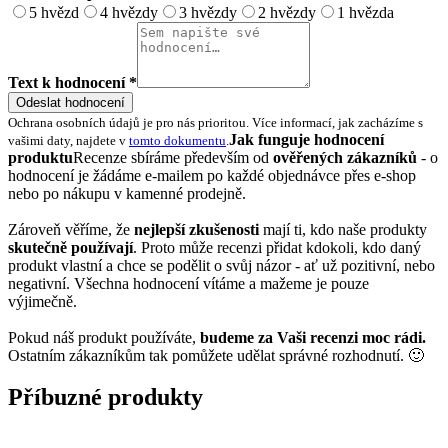
5 hvězd
4 hvězdy
3 hvězdy
2 hvězdy
1 hvězda
Text k hodnocení *
Odeslat hodnocení
Ochrana osobních údajů je pro nás prioritou. Více informací, jak zacházíme s
Jak funguje hodnocení
vašimi daty, najdete v
tomto dokumentu
.
produktu
Recenze sbíráme především od
ověřených zákazníků
- o
hodnocení je žádáme e-mailem po každé objednávce přes e-shop
nebo po nákupu v kamenné prodejně.
Zároveň věříme, že
nejlepší zkušenosti
mají ti, kdo naše produkty
skutečně používají
. Proto může recenzi přidat kdokoli, kdo daný
produkt vlastní a chce se podělit o svůj názor - ať už pozitivní, nebo
negativní. Všechna hodnocení vítáme a mažeme je pouze
výjimečně.
Pokud náš produkt používáte,
budeme za Vaši recenzi moc rádi.
Ostatním zákazníkům tak pomůžete udělat správné rozhodnutí. 🙂
Příbuzné produkty