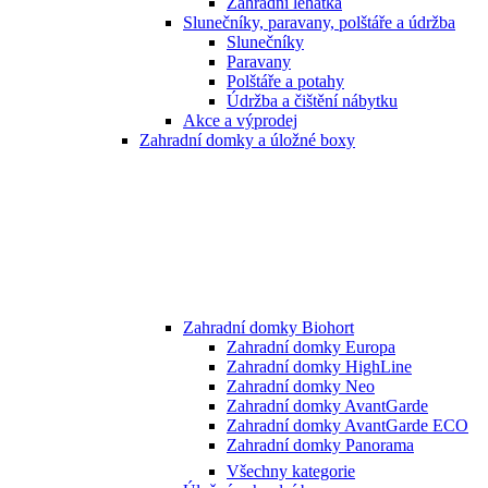
Zahradní lehátka
Slunečníky, paravany, polštáře a údržba
Slunečníky
Paravany
Polštáře a potahy
Údržba a čištění nábytku
Akce a výprodej
Zahradní domky a úložné boxy
Zahradní domky Biohort
Zahradní domky Europa
Zahradní domky HighLine
Zahradní domky Neo
Zahradní domky AvantGarde
Zahradní domky AvantGarde ECO
Zahradní domky Panorama
Všechny kategorie