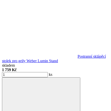
Postranní sklápěcí
stolek pro grily Weber Lumin Stand
skladem
1 759 Kč
ks