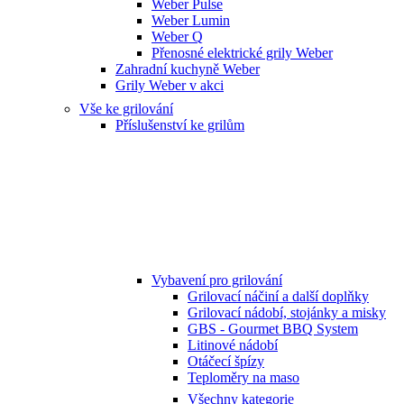
Weber Pulse
Weber Lumin
Weber Q
Přenosné elektrické grily Weber
Zahradní kuchyně Weber
Grily Weber v akci
Vše ke grilování
Příslušenství ke grilům
Vybavení pro grilování
Grilovací náčiní a další doplňky
Grilovací nádobí, stojánky a misky
GBS - Gourmet BBQ System
Litinové nádobí
Otáčecí špízy
Teploměry na maso
Všechny kategorie