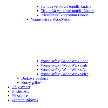
Plynová venkovní topidla Enders
Elektrická venkovní topidla Enders
Příslušenství k topidlům Enders
Vonné svíčky WoodWick
Vonné svíčky WoodWick Lodě
Vonné svíčky WoodWick malé
Vonné svíčky WoodWick střední
Vonné svíčky WoodWick velké
Dárkové poukazy
Kurzy grilování
Grily Weber
KitchenAid
Pizza pece
Zahradní nábytek