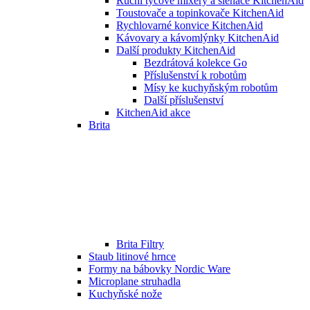
Ruční tyčové mixéry a šlehače KitchenAid
Toustovače a topinkovače KitchenAid
Rychlovarné konvice KitchenAid
Kávovary a kávomlýnky KitchenAid
Další produkty KitchenAid
Bezdrátová kolekce Go
Příslušenství k robotům
Mísy ke kuchyňským robotům
Další příslušenství
KitchenAid akce
Brita
Brita Filtry
Staub litinové hrnce
Formy na bábovky Nordic Ware
Microplane struhadla
Kuchyňské nože