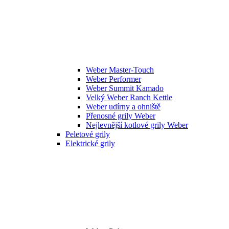
Weber Master-Touch
Weber Performer
Weber Summit Kamado
Velký Weber Ranch Kettle
Weber udírny a ohniště
Přenosné grily Weber
Nejlevnější kotlové grily Weber
Peletové grily
Elektrické grily