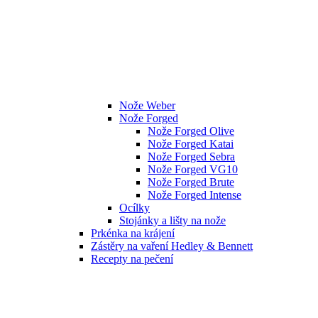
Nože Weber
Nože Forged
Nože Forged Olive
Nože Forged Katai
Nože Forged Sebra
Nože Forged VG10
Nože Forged Brute
Nože Forged Intense
Ocílky
Stojánky a lišty na nože
Prkénka na krájení
Zástěry na vaření Hedley & Bennett
Recepty na pečení