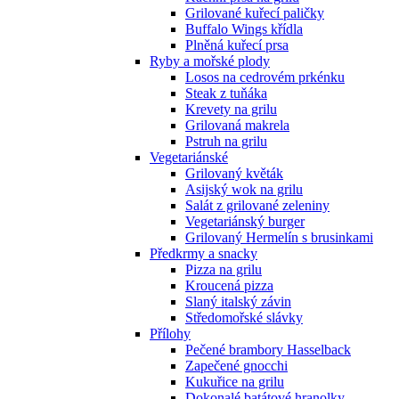
Grilované kuřecí paličky
Buffalo Wings křídla
Plněná kuřecí prsa
Ryby a mořské plody
Losos na cedrovém prkénku
Steak z tuňáka
Krevety na grilu
Grilovaná makrela
Pstruh na grilu
Vegetariánské
Grilovaný květák
Asijský wok na grilu
Salát z grilované zeleniny
Vegetariánský burger
Grilovaný Hermelín s brusinkami
Předkrmy a snacky
Pizza na grilu
Kroucená pizza
Slaný italský závin
Středomořské slávky
Přílohy
Pečené brambory Hasselback
Zapečené gnocchi
Kukuřice na grilu
Dokonalé batátové hranolky