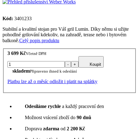
Kód:
3401233
Stabilní a kvalitní stojan pro Váš gril Lumin. Díky němu si užijte
pohodlné grilování kdekoliv, na zahradě, terase nebo i bytovém
balkoně.
Celý popis produktu
3 699 Kč
Včetně DPH
-
+
Koupit
skladem
Připraveno ihned k odeslání
Platbu lze až o měsíc odložit i platit na splátky
Odesíláme rychle
a každý pracovní den
Možnost vrácení zboží do
90 dnů
Doprava
zdarma
od
2 200 Kč