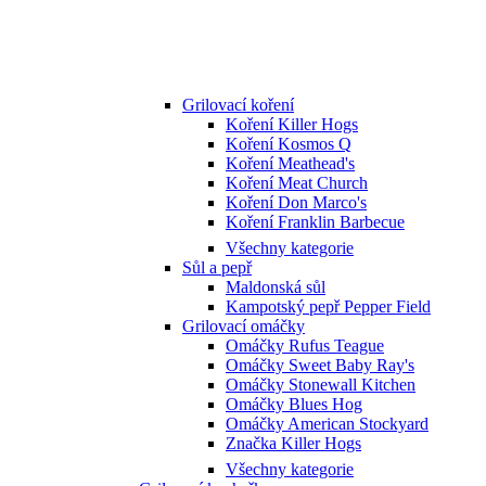
Grilovací koření
Koření Killer Hogs
Koření Kosmos Q
Koření Meathead's
Koření Meat Church
Koření Don Marco's
Koření Franklin Barbecue
Všechny kategorie
Sůl a pepř
Maldonská sůl
Kampotský pepř Pepper Field
Grilovací omáčky
Omáčky Rufus Teague
Omáčky Sweet Baby Ray's
Omáčky Stonewall Kitchen
Omáčky Blues Hog
Omáčky American Stockyard
Značka Killer Hogs
Všechny kategorie