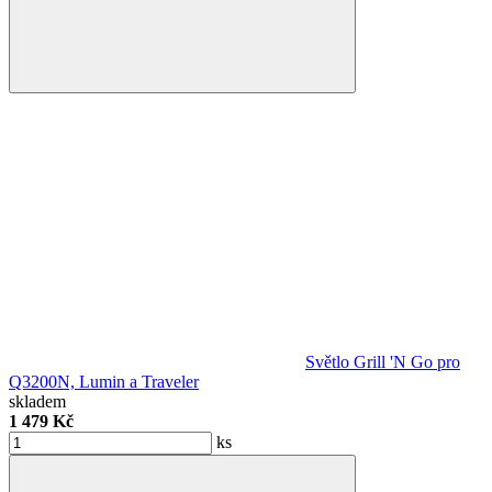
Světlo Grill 'N Go pro
Q3200N, Lumin a Traveler
skladem
1 479 Kč
ks