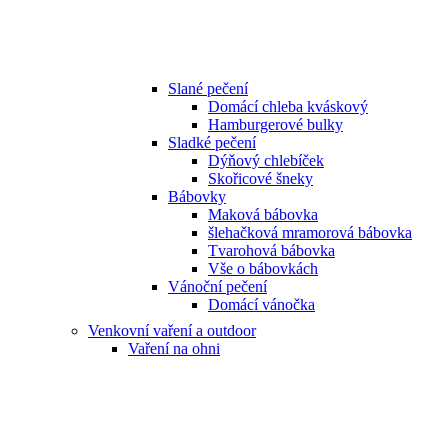
Slané pečení
Domácí chleba kváskový
Hamburgerové bulky
Sladké pečení
Dýňový chlebíček
Skořicové šneky
Bábovky
Maková bábovka
šlehačková mramorová bábovka
Tvarohová bábovka
Vše o bábovkách
Vánoční pečení
Domácí vánočka
Venkovní vaření a outdoor
Vaření na ohni