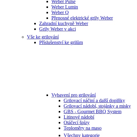
Weber Pulse
Weber Lumin
Weber Q
Přenosné elektrické grily Weber
Zahradní kuchyně Weber
Grily Weber v akci
Vše ke grilování
Příslušenství ke grilům
Vybavení pro grilování
Grilovací náčiní a další doplňky
Grilovací nádobí, stojánky a misky
GBS - Gourmet BBQ System
Litinové nádobí
Otáčecí špízy
Teploměry na maso
Všechny kategorie