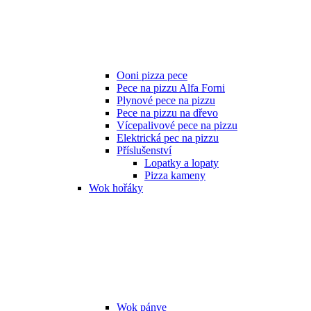
Ooni pizza pece
Pece na pizzu Alfa Forni
Plynové pece na pizzu
Pece na pizzu na dřevo
Vícepalivové pece na pizzu
Elektrická pec na pizzu
Příslušenství
Lopatky a lopaty
Pizza kameny
Wok hořáky
Wok pánve