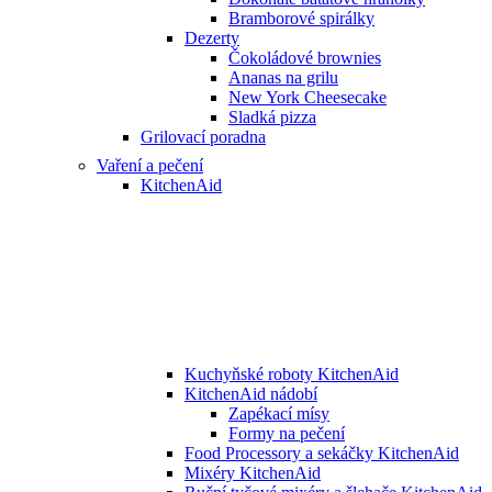
Bramborové spirálky
Dezerty
Čokoládové brownies
Ananas na grilu
New York Cheesecake
Sladká pizza
Grilovací poradna
Vaření a pečení
KitchenAid
Kuchyňské roboty KitchenAid
KitchenAid nádobí
Zapékací mísy
Formy na pečení
Food Processory a sekáčky KitchenAid
Mixéry KitchenAid