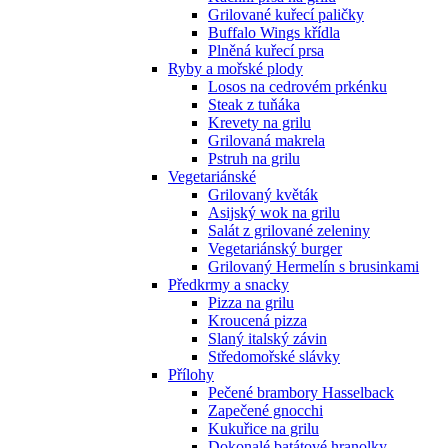
Grilované kuřecí paličky
Buffalo Wings křídla
Plněná kuřecí prsa
Ryby a mořské plody
Losos na cedrovém prkénku
Steak z tuňáka
Krevety na grilu
Grilovaná makrela
Pstruh na grilu
Vegetariánské
Grilovaný květák
Asijský wok na grilu
Salát z grilované zeleniny
Vegetariánský burger
Grilovaný Hermelín s brusinkami
Předkrmy a snacky
Pizza na grilu
Kroucená pizza
Slaný italský závin
Středomořské slávky
Přílohy
Pečené brambory Hasselback
Zapečené gnocchi
Kukuřice na grilu
Dokonalé batátové hranolky