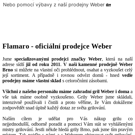
Flamaro - oficiální prodejce Weber
Jsme
specializovanými prodejci značky Weber
, která na naší
adrese sídlí
již od roku 2011
.
V naší kamenné prodejně Weber
Brno
si můžete na vlastní oči prohlédnout, osahat a vyzkoušet celý
její sortiment. A případně i rovnou odvézt domů - hned
vedle
prodejny máme vlastní sklad
s celoročními zásobami.
Všichni z našeho personálu máme zahradní gril Weber i doma
a
vše tak máme osobně vyzkoušeno. Grily Weber jsme skládali,
intenzivně používali i čistili a proto věříme, že Vám dokážeme
zodpovědět snad úplně každý dotaz ze světa grilování.
Naším cílem je udělat pro Vás nákup grilu co
nejjednodušší, odborně poradit a pomoci Vám stát se vyhlášenými
mistry grilování. Jestli někde hledá grily Brno, pak jsme tím pravým
místem. Tak pojďte s námi a s Weberem objevovat svět grilování,