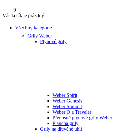
0
Váš košík je prázdný
Všechny kategorie
Grily Weber
Plynové grily
Weber Spirit
Weber Genesis
Weber Summit
Weber Q a Traveler
Přenosné plynové grily Weber
Plancha grily
Grily na dřevěné uhlí