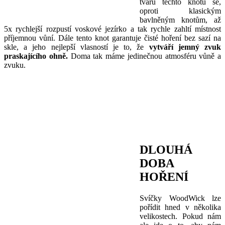
tvaru těchto knotů se,
oproti klasickým
bavlněným knotům, až
5x rychlejší rozpustí voskové jezírko a tak rychle zahltí místnost
příjemnou vůní. Dále tento knot garantuje čisté hoření bez sazí na
skle, a jeho nejlepší vlasností je to, že
vytváří jemný zvuk
praskajícího ohně.
Doma tak máme jedinečnou atmosféru vůně a
zvuku.
DLOUHÁ
DOBA
HOŘENÍ
Svíčky WoodWick lze
pořídit hned v několika
velikostech. Pokud nám