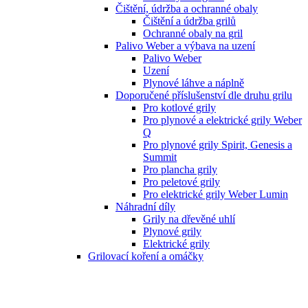
Čištění, údržba a ochranné obaly
Čištění a údržba grilů
Ochranné obaly na gril
Palivo Weber a výbava na uzení
Palivo Weber
Uzení
Plynové láhve a náplně
Doporučené příslušenství dle druhu grilu
Pro kotlové grily
Pro plynové a elektrické grily Weber
Q
Pro plynové grily Spirit, Genesis a
Summit
Pro plancha grily
Pro peletové grily
Pro elektrické grily Weber Lumin
Náhradní díly
Grily na dřevěné uhlí
Plynové grily
Elektrické grily
Grilovací koření a omáčky