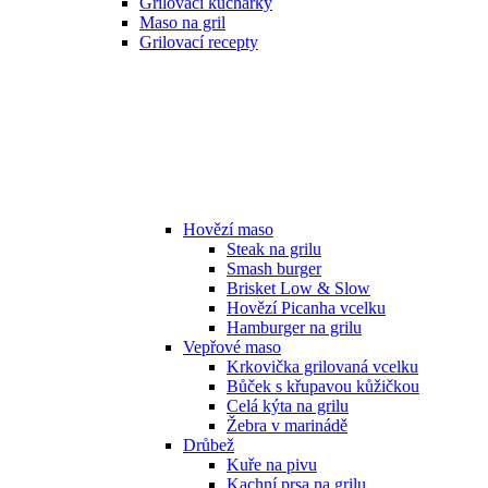
Grilovací kuchařky
Maso na gril
Grilovací recepty
Hovězí maso
Steak na grilu
Smash burger
Brisket Low & Slow
Hovězí Picanha vcelku
Hamburger na grilu
Vepřové maso
Krkovička grilovaná vcelku
Bůček s křupavou kůžičkou
Celá kýta na grilu
Žebra v marinádě
Drůbež
Kuře na pivu
Kachní prsa na grilu