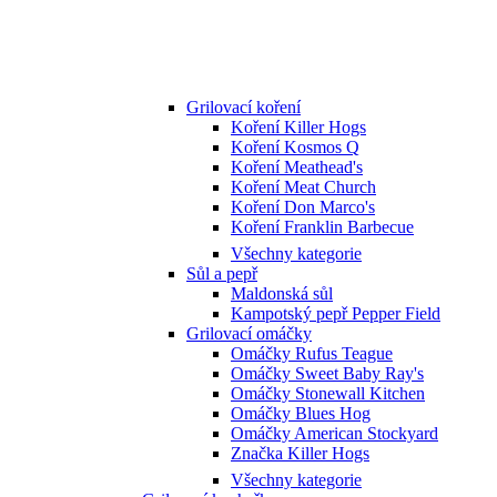
Grilovací koření
Koření Killer Hogs
Koření Kosmos Q
Koření Meathead's
Koření Meat Church
Koření Don Marco's
Koření Franklin Barbecue
Všechny kategorie
Sůl a pepř
Maldonská sůl
Kampotský pepř Pepper Field
Grilovací omáčky
Omáčky Rufus Teague
Omáčky Sweet Baby Ray's
Omáčky Stonewall Kitchen
Omáčky Blues Hog
Omáčky American Stockyard
Značka Killer Hogs
Všechny kategorie