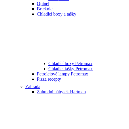
Opinel
Bricknic
Chladící boxy a tašky
Chladící boxy Petromax
Chladící tašky Petromax
Petrolejové lampy Petromax
Pizza recepty
Zahrada
Zahradní nábytek Hartman