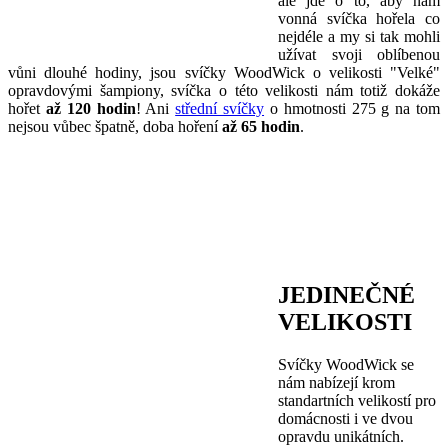
ale jde o to, aby nám
vonná svíčka hořela co
nejdéle a my si tak mohli
užívat svoji oblíbenou
vůni dlouhé hodiny, jsou svíčky WoodWick o velikosti "Velké"
opravdovými šampiony, svíčka o této velikosti nám totiž dokáže
hořet
až 120 hodin
! Ani
střední svíčky
o hmotnosti 275 g na tom
nejsou vůbec špatně, doba hoření
až 65 hodin
.
JEDINEČNÉ
VELIKOSTI
Svíčky WoodWick se
nám nabízejí krom
standartních velikostí pro
domácnosti i ve dvou
opravdu unikátních.