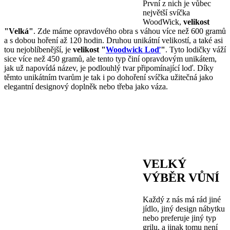
První z nich je vůbec
největší svíčka
WoodWick,
velikost
"Velká"
. Zde máme opravdového obra s váhou více než 600 gramů
a s dobou hoření až 120 hodin. Druhou unikátní velikostí, a také asi
tou nejoblíbenější, je
velikost "
Woodwick Loď
"
. Tyto lodičky váží
sice více než 450 gramů, ale tento typ činí opravdovým unikátem,
jak už napovídá název, je podlouhlý tvar připomínající loď. Díky
těmto unikátním tvarům je tak i po dohoření svíčka užitečná jako
elegantní designový doplněk nebo třeba jako váza.
VELKÝ
VÝBĚR VŮNÍ
Každý z nás má rád jiné
jídlo, jiný design nábytku
nebo preferuje jiný typ
grilu, a jinak tomu není