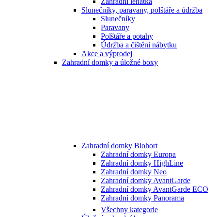
Zahradní lehátka
Slunečníky, paravany, polštáře a údržba
Slunečníky
Paravany
Polštáře a potahy
Údržba a čištění nábytku
Akce a výprodej
Zahradní domky a úložné boxy
Zahradní domky Biohort
Zahradní domky Europa
Zahradní domky HighLine
Zahradní domky Neo
Zahradní domky AvantGarde
Zahradní domky AvantGarde ECO
Zahradní domky Panorama
Všechny kategorie