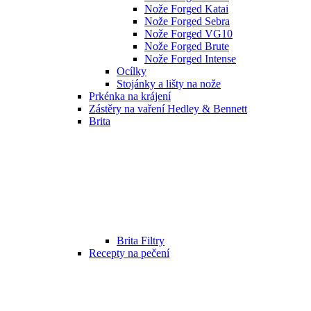
Nože Forged Katai
Nože Forged Sebra
Nože Forged VG10
Nože Forged Brute
Nože Forged Intense
Ocílky
Stojánky a lišty na nože
Prkénka na krájení
Zástěry na vaření Hedley & Bennett
Brita
Brita Filtry
Recepty na pečení