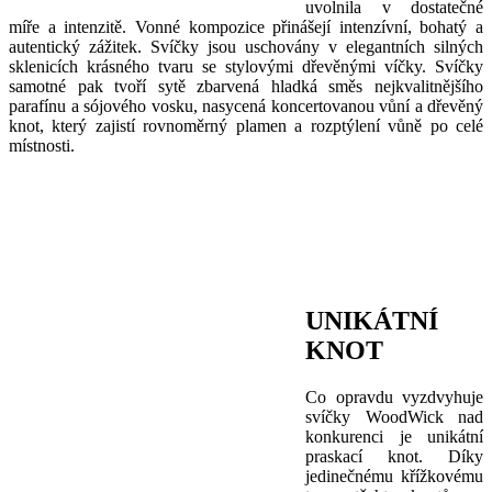
uvolnila v dostatečné
míře a intenzitě. Vonné kompozice přinášejí intenzívní, bohatý a
autentický zážitek. Svíčky jsou uschovány v elegantních silných
sklenicích krásného tvaru se stylovými dřevěnými víčky. Svíčky
samotné pak tvoří sytě zbarvená hladká směs nejkvalitnějšího
parafínu a sójového vosku, nasycená koncertovanou vůní a dřevěný
knot, který zajistí rovnoměrný plamen a rozptýlení vůně po celé
místnosti.
UNIKÁTNÍ
KNOT
Co opravdu vyzdvyhuje
svíčky WoodWick nad
konkurenci je unikátní
praskací knot. Díky
jedinečnému křížkovému