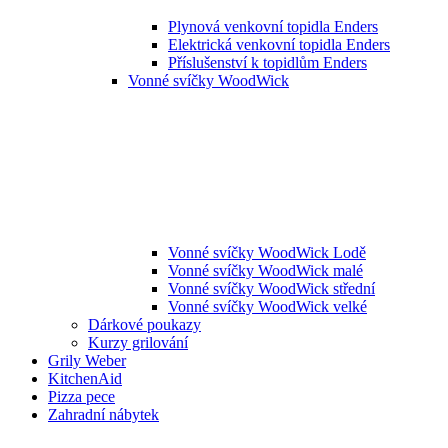
Plynová venkovní topidla Enders
Elektrická venkovní topidla Enders
Příslušenství k topidlům Enders
Vonné svíčky WoodWick
Vonné svíčky WoodWick Lodě
Vonné svíčky WoodWick malé
Vonné svíčky WoodWick střední
Vonné svíčky WoodWick velké
Dárkové poukazy
Kurzy grilování
Grily Weber
KitchenAid
Pizza pece
Zahradní nábytek