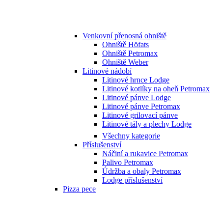
Venkovní přenosná ohniště
Ohniště Höfats
Ohniště Petromax
Ohniště Weber
Litinové nádobí
Litinové hrnce Lodge
Litinové kotlíky na oheň Petromax
Litinové pánve Lodge
Litinové pánve Petromax
Litinové grilovací pánve
Litinové tály a plechy Lodge
Všechny kategorie
Příslušenství
Náčiní a rukavice Petromax
Palivo Petromax
Údržba a obaly Petromax
Lodge příslušenství
Pizza pece