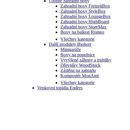
Úložné zahradní boxy
Zahradní boxy FreizeitBox
Zahradní boxy StyleBox
Zahradní boxy LoungeBox
Zahradní boxy HighBoard
Zahradní boxy StoreMax
Boxy na balkon Romeo
Všechny kategorie
Další produkty Biohort
Minigaráže
Boxy na popelnice
Vyvýšené záhony a truhlíky
Dřevníky WoodStock
Zástěna na zahradu
Kompostér MonAmi
Všechny kategorie
Venkovní topidla Enders