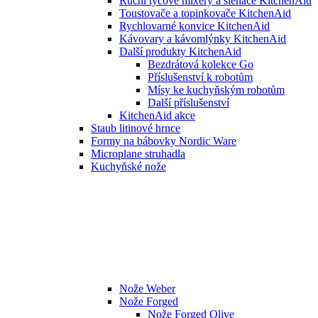
Ruční tyčové mixéry a šlehače KitchenAid
Toustovače a topinkovače KitchenAid
Rychlovarné konvice KitchenAid
Kávovary a kávomlýnky KitchenAid
Další produkty KitchenAid
Bezdrátová kolekce Go
Příslušenství k robotům
Mísy ke kuchyňským robotům
Další příslušenství
KitchenAid akce
Staub litinové hrnce
Formy na bábovky Nordic Ware
Microplane struhadla
Kuchyňské nože
Nože Weber
Nože Forged
Nože Forged Olive