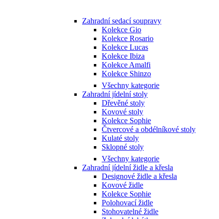
Zahradní sedací soupravy
Kolekce Gio
Kolekce Rosario
Kolekce Lucas
Kolekce Ibiza
Kolekce Amalfi
Kolekce Shinzo
Všechny kategorie
Zahradní jídelní stoly
Dřevěné stoly
Kovové stoly
Kolekce Sophie
Čtvercové a obdélníkové stoly
Kulaté stoly
Sklopné stoly
Všechny kategorie
Zahradní jídelní židle a křesla
Designové židle a křesla
Kovové židle
Kolekce Sophie
Polohovací židle
Stohovatelné židle