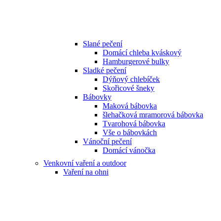
Slané pečení
Domácí chleba kváskový
Hamburgerové bulky
Sladké pečení
Dýňový chlebíček
Skořicové šneky
Bábovky
Maková bábovka
šlehačková mramorová bábovka
Tvarohová bábovka
Vše o bábovkách
Vánoční pečení
Domácí vánočka
Venkovní vaření a outdoor
Vaření na ohni