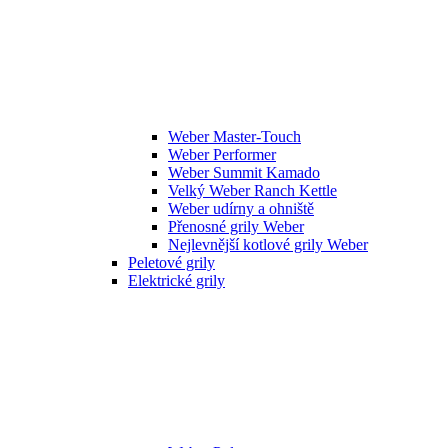
Weber Master-Touch
Weber Performer
Weber Summit Kamado
Velký Weber Ranch Kettle
Weber udírny a ohniště
Přenosné grily Weber
Nejlevnější kotlové grily Weber
Peletové grily
Elektrické grily