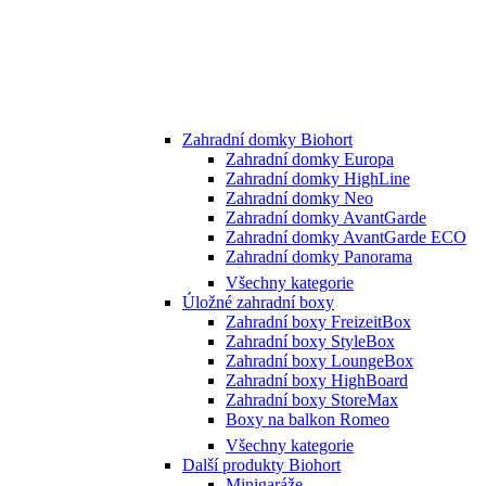
Zahradní domky Biohort
Zahradní domky Europa
Zahradní domky HighLine
Zahradní domky Neo
Zahradní domky AvantGarde
Zahradní domky AvantGarde ECO
Zahradní domky Panorama
Všechny kategorie
Úložné zahradní boxy
Zahradní boxy FreizeitBox
Zahradní boxy StyleBox
Zahradní boxy LoungeBox
Zahradní boxy HighBoard
Zahradní boxy StoreMax
Boxy na balkon Romeo
Všechny kategorie
Další produkty Biohort
Minigaráže