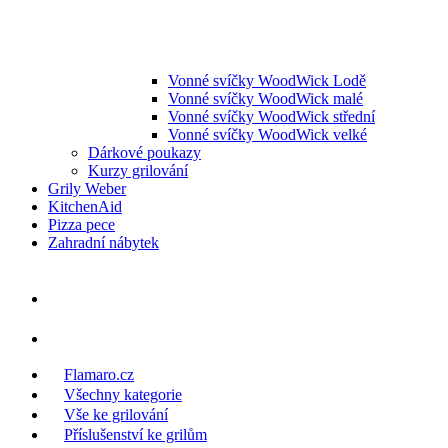
Vonné svíčky WoodWick Lodě
Vonné svíčky WoodWick malé
Vonné svíčky WoodWick střední
Vonné svíčky WoodWick velké
Dárkové poukazy
Kurzy grilování
Grily Weber
KitchenAid
Pizza pece
Zahradní nábytek
Flamaro.cz
Všechny kategorie
Vše ke grilování
Příslušenství ke grilům