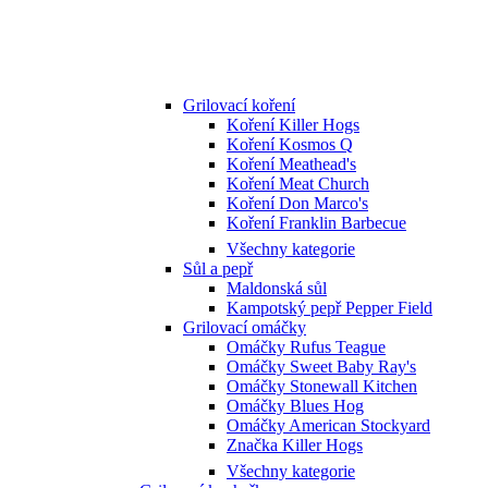
Grilovací koření
Koření Killer Hogs
Koření Kosmos Q
Koření Meathead's
Koření Meat Church
Koření Don Marco's
Koření Franklin Barbecue
Všechny kategorie
Sůl a pepř
Maldonská sůl
Kampotský pepř Pepper Field
Grilovací omáčky
Omáčky Rufus Teague
Omáčky Sweet Baby Ray's
Omáčky Stonewall Kitchen
Omáčky Blues Hog
Omáčky American Stockyard
Značka Killer Hogs
Všechny kategorie