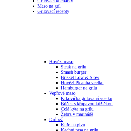
Grilovací kuchařky
Maso na gril
Grilovací recepty
Hovězí maso
Steak na grilu
Smash burger
Brisket Low & Slow
Hovězí Picanha vcelku
Hamburger na grilu
Vepřové maso
Krkovička grilovaná vcelku
Bůček s křupavou kůžičkou
Celá kýta na grilu
Žebra v marinádě
Drůbež
Kuře na pivu
Kachní prsa na grilu