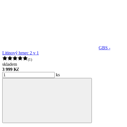
GBS -
Litinový hrnec 2 v 1
(1)
skladem
3 999 Kč
ks