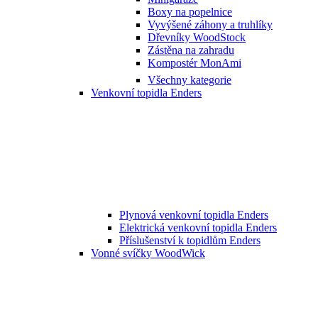
Boxy na popelnice
Vyvýšené záhony a truhlíky
Dřevníky WoodStock
Zástěna na zahradu
Kompostér MonAmi
Všechny kategorie
Venkovní topidla Enders
Plynová venkovní topidla Enders
Elektrická venkovní topidla Enders
Příslušenství k topidlům Enders
Vonné svíčky WoodWick