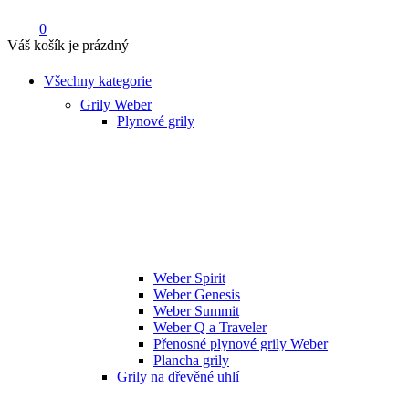
0
Váš košík je prázdný
Všechny kategorie
Grily Weber
Plynové grily
Weber Spirit
Weber Genesis
Weber Summit
Weber Q a Traveler
Přenosné plynové grily Weber
Plancha grily
Grily na dřevěné uhlí