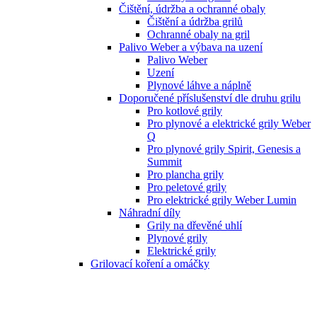
Čištění, údržba a ochranné obaly
Čištění a údržba grilů
Ochranné obaly na gril
Palivo Weber a výbava na uzení
Palivo Weber
Uzení
Plynové láhve a náplně
Doporučené příslušenství dle druhu grilu
Pro kotlové grily
Pro plynové a elektrické grily Weber
Q
Pro plynové grily Spirit, Genesis a
Summit
Pro plancha grily
Pro peletové grily
Pro elektrické grily Weber Lumin
Náhradní díly
Grily na dřevěné uhlí
Plynové grily
Elektrické grily
Grilovací koření a omáčky