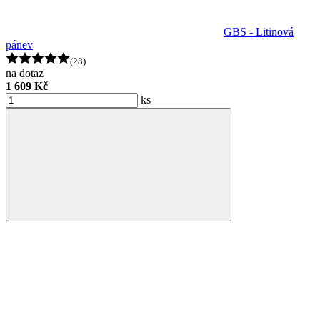
GBS - Litinová
pánev
(28)
na dotaz
1 609 Kč
ks