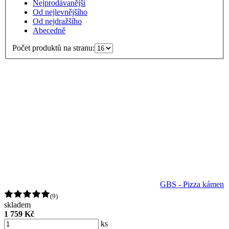
Nejprodávanější
Od nejlevnějšího
Od nejdražšího
Abecedně
Počet produktů na stranu:
GBS - Pizza kámen
(9)
skladem
1 759 Kč
ks