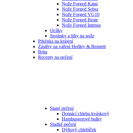
Nože Forged Katai
Nože Forged Sebra
Nože Forged VG10
Nože Forged Brute
Nože Forged Intense
Ocílky
Stojánky a lišty na nože
Prkénka na krájení
Zástěry na vaření Hedley & Bennett
Brita
Recepty na pečení
Slané pečení
Domácí chleba kváskový
Hamburgerové bulky
Sladké pečení
Dýňový chlebíček