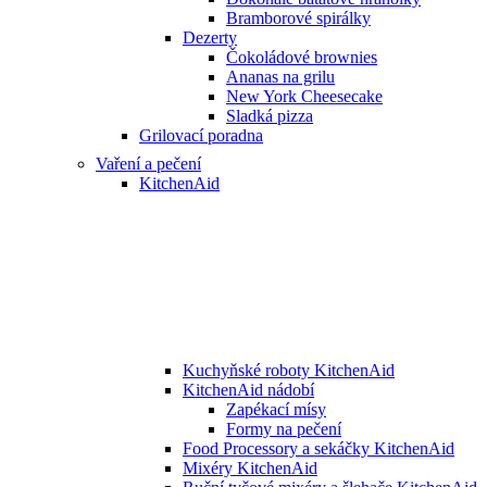
Bramborové spirálky
Dezerty
Čokoládové brownies
Ananas na grilu
New York Cheesecake
Sladká pizza
Grilovací poradna
Vaření a pečení
KitchenAid
Kuchyňské roboty KitchenAid
KitchenAid nádobí
Zapékací mísy
Formy na pečení
Food Processory a sekáčky KitchenAid
Mixéry KitchenAid