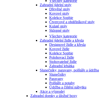
Všechny kategorie
Zahradní jídelní stoly
Dřevěné stoly
Kovové stoly
Kolekce Sophie
Čtvercové a obdélníkové stoly
Kulaté stoly
Sklopné stoly
Všechny kategorie
Zahradní jídelní židle a křesla
Designové židle a křesla
Kovové židle
Kolekce Sophie
Polohovací židle
Stohovatelné židle
Zahradní lehátka
Slunečníky, paravany, polštáře a údržba
Slunečníky
Paravany
Polštáře a potahy
Údržba a čištění nábytku
Akce a výprodej
Zahradní domky a úložné boxy