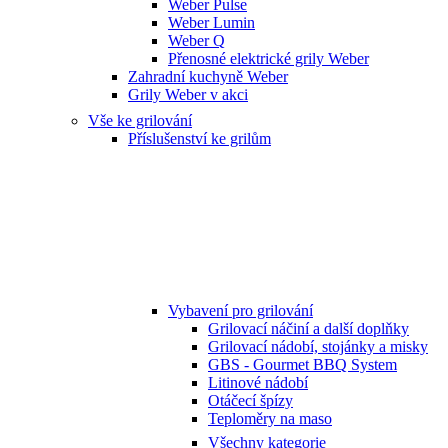
Weber Pulse
Weber Lumin
Weber Q
Přenosné elektrické grily Weber
Zahradní kuchyně Weber
Grily Weber v akci
Vše ke grilování
Příslušenství ke grilům
Vybavení pro grilování
Grilovací náčiní a další doplňky
Grilovací nádobí, stojánky a misky
GBS - Gourmet BBQ System
Litinové nádobí
Otáčecí špízy
Teploměry na maso
Všechny kategorie