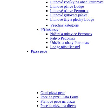
Litinové kotlíky na oheň Petromax
Litinové pánve Lodge
Litinové pánve Petromax
Litinové grilovací pánve
Litinové tály a plechy Lodge
Všechny kategorie
Příslušenství
Náčiní a rukavice Petromax
Palivo Petromax
Údržba a obaly Petromax
Lodge příslušenství
Pizza pece
Ooni pizza pece
Pece na pizzu Alfa Forni
Plynové pece na pizzu
Pece na pizzu na dřevo