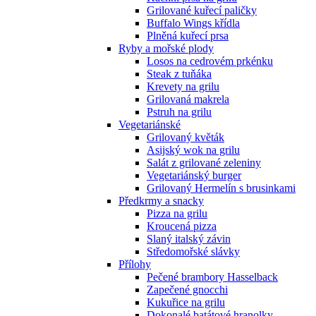
Grilované kuřecí paličky
Buffalo Wings křídla
Plněná kuřecí prsa
Ryby a mořské plody
Losos na cedrovém prkénku
Steak z tuňáka
Krevety na grilu
Grilovaná makrela
Pstruh na grilu
Vegetariánské
Grilovaný květák
Asijský wok na grilu
Salát z grilované zeleniny
Vegetariánský burger
Grilovaný Hermelín s brusinkami
Předkrmy a snacky
Pizza na grilu
Kroucená pizza
Slaný italský závin
Středomořské slávky
Přílohy
Pečené brambory Hasselback
Zapečené gnocchi
Kukuřice na grilu
Dokonalé batátové hranolky