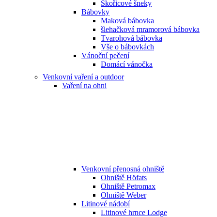
Skořicové šneky
Bábovky
Maková bábovka
šlehačková mramorová bábovka
Tvarohová bábovka
Vše o bábovkách
Vánoční pečení
Domácí vánočka
Venkovní vaření a outdoor
Vaření na ohni
Venkovní přenosná ohniště
Ohniště Höfats
Ohniště Petromax
Ohniště Weber
Litinové nádobí
Litinové hrnce Lodge