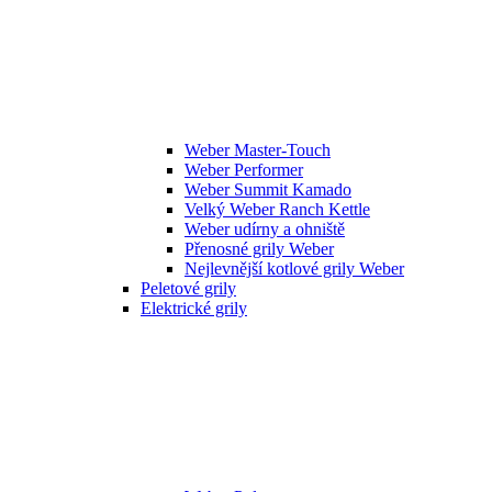
Weber Master-Touch
Weber Performer
Weber Summit Kamado
Velký Weber Ranch Kettle
Weber udírny a ohniště
Přenosné grily Weber
Nejlevnější kotlové grily Weber
Peletové grily
Elektrické grily