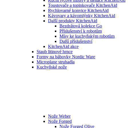
Ruční tyčové mixéry a šlehače KitchenAid
Toustovače a topinkovače KitchenAid
Rychlovarné konvice KitchenAid
Kávovary a kávomlýnky KitchenAid
Další produkty KitchenAid
Bezdrátová kolekce Go
Příslušenství k robotům
Mísy ke kuchyňským robotům
Další příslušenství
KitchenAid akce
Staub litinové hrnce
Formy na bábovky Nordic Ware
Microplane struhadla
Kuchyňské nože
Nože Weber
Nože Forged
Nože Forged Olive