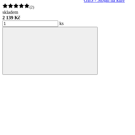
GBS - Stojan na kuře
(2)
skladem
2 139 Kč
ks