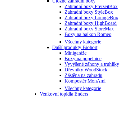
Úložné zahradní boxy
Zahradní boxy FreizeitBox
Zahradní boxy StyleBox
Zahradní boxy LoungeBox
Zahradní boxy HighBoard
Zahradní boxy StoreMax
Boxy na balkon Romeo
Všechny kategorie
Další produkty Biohort
Minigaráže
Boxy na popelnice
Vyvýšené záhony a truhlíky
Dřevníky WoodStock
Zástěna na zahradu
Kompostér MonAmi
Všechny kategorie
Venkovní topidla Enders