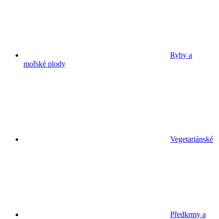
Ryby a
mořské plody
Vegetariánské
Předkrmy a