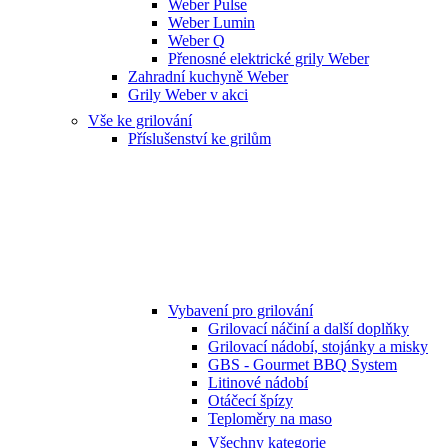
Weber Pulse
Weber Lumin
Weber Q
Přenosné elektrické grily Weber
Zahradní kuchyně Weber
Grily Weber v akci
Vše ke grilování
Příslušenství ke grilům
Vybavení pro grilování
Grilovací náčiní a další doplňky
Grilovací nádobí, stojánky a misky
GBS - Gourmet BBQ System
Litinové nádobí
Otáčecí špízy
Teploměry na maso
Všechny kategorie