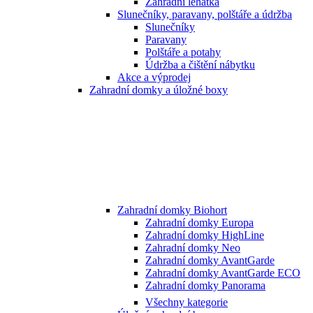
Zahradní lehátka
Slunečníky, paravany, polštáře a údržba
Slunečníky
Paravany
Polštáře a potahy
Údržba a čištění nábytku
Akce a výprodej
Zahradní domky a úložné boxy
Zahradní domky Biohort
Zahradní domky Europa
Zahradní domky HighLine
Zahradní domky Neo
Zahradní domky AvantGarde
Zahradní domky AvantGarde ECO
Zahradní domky Panorama
Všechny kategorie