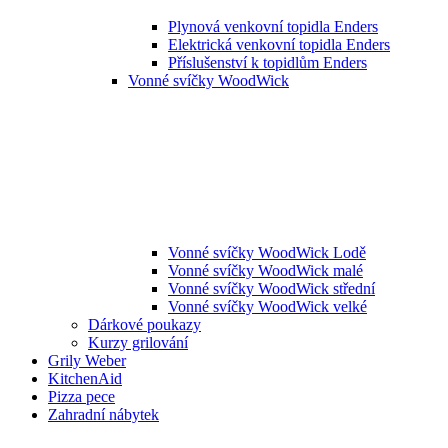
Plynová venkovní topidla Enders
Elektrická venkovní topidla Enders
Příslušenství k topidlům Enders
Vonné svíčky WoodWick
Vonné svíčky WoodWick Lodě
Vonné svíčky WoodWick malé
Vonné svíčky WoodWick střední
Vonné svíčky WoodWick velké
Dárkové poukazy
Kurzy grilování
Grily Weber
KitchenAid
Pizza pece
Zahradní nábytek