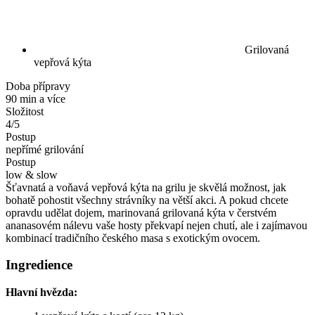
Grilovaná
vepřová kýta
Doba přípravy
90 min a více
Složitost
4/5
Postup
nepřímé grilování
Postup
low & slow
Šťavnatá a voňavá vepřová kýta na grilu je skvělá možnost, jak
bohatě pohostit všechny strávníky na větší akci. A pokud chcete
opravdu udělat dojem, marinovaná grilovaná kýta v čerstvém
ananasovém nálevu vaše hosty překvapí nejen chutí, ale i zajímavou
kombinací tradičního českého masa s exotickým ovocem.
Ingredience
Hlavní hvězda: