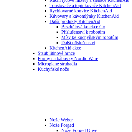
Ruční tyčové mixéry a šlehače KitchenAid
Toustovače a topinkovače KitchenAid
Rychlovarné konvice KitchenAid
Kávovary a kávomlýnky KitchenAid
Další produkty KitchenAid
Bezdrátová kolekce Go
Příslušenství k robotům
Mísy ke kuchyňským robotům
Další příslušenství
KitchenAid akce
Staub litinové hrnce
Formy na bábovky Nordic Ware
Microplane struhadla
Kuchyňské nože
Nože Weber
Nože Forged
Nože Forged Olive