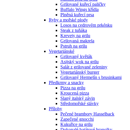
Grilované kuřecí paličky
Buffalo Wings křídla
Plněná kuřecí prsa
Ryby a mořské plody
Losos na cedrovém prkénku
Steak z tuňáka
Krevety na grilu
Grilovaná makrela
Pstruh na grilu
Vegetariánské
Grilovaný květák
Asijský wok na grilu
Salát z grilované zeleniny
Vegetariánský burger
Grilovaný Hermelín s brusinkami
Předkrmy a snacky
Pizza na grilu
Kroucená pizza
Slaný italský závin
Středomořské slávky
Přílohy
Pečené brambory Hasselback
Zapečené gnocchi
Kukuřice na grilu
Dokonalé batátové hranolky