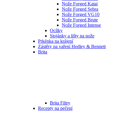
Nože Forged Katai
Nože Forged Sebra
Nože Forged VG10
Nože Forged Brute
Nože Forged Intense
Ocílky
Stojánky a lišty na nože
Prkénka na krájení
Zástěry na vaření Hedley & Bennett
Brita
Brita Filtry
Recepty na pečení