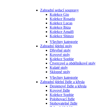
Zahradní sedací soupravy
Kolekce Gio
Kolekce Rosario
Kolekce Lucas
Kolekce Ibiza
Kolekce Amalfi
Kolekce Shinzo
Všechny kategorie
Zahradní jídelní stoly
Dřevěné stoly
Kovové stoly
Kolekce Sophie
Čtvercové a obdélníkové stoly
Kulaté stoly
Sklopné stoly
Všechny kategorie
Zahradní jídelní židle a křesla
Designové židle a křesla
Kovové židle
Kolekce Sophie
Polohovací židle
Stohovatelné židle