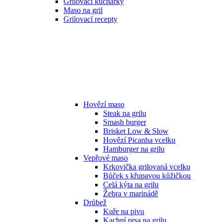
Grilovací kuchařky
Maso na gril
Grilovací recepty
Hovězí maso
Steak na grilu
Smash burger
Brisket Low & Slow
Hovězí Picanha vcelku
Hamburger na grilu
Vepřové maso
Krkovička grilovaná vcelku
Bůček s křupavou kůžičkou
Celá kýta na grilu
Žebra v marinádě
Drůbež
Kuře na pivu
Kachní prsa na grilu