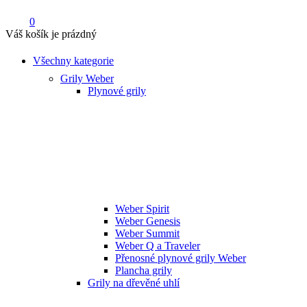
0
Váš košík je prázdný
Všechny kategorie
Grily Weber
Plynové grily
Weber Spirit
Weber Genesis
Weber Summit
Weber Q a Traveler
Přenosné plynové grily Weber
Plancha grily
Grily na dřevěné uhlí