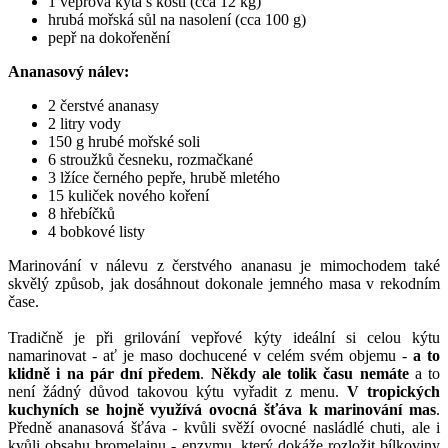
1 vepřová kýta s kostí (cca 12 kg)
hrubá mořská sůl na nasolení (cca 100 g)
pepř na dokořenění
Ananasový nálev:
2 čerstvé ananasy
2 litry vody
150 g hrubé mořské soli
6 stroužků česneku, rozmačkané
3 lžíce černého pepře, hrubě mletého
15 kuliček nového koření
8 hřebíčků
4 bobkové listy
Marinování v nálevu z čerstvého ananasu je mimochodem také
skvělý způsob, jak dosáhnout dokonale jemného masa v rekodním
čase.
Tradičně je při grilování vepřové kýty ideální si celou kýtu
namarinovat - ať je maso dochucené v celém svém objemu -
a to
klidně i na pár dní předem
.
Někdy ale tolik času nemáte
a to
není žádný důvod takovou kýtu vyřadit z menu.
V tropických
kuchyních se hojně využívá ovocná šťáva k marinování mas
.
Předně ananasová šťáva - kvůli svěží ovocné nasládlé chuti, ale i
kvůli obsahu bromelainu - enzymu, který dokáže rozložit bílkoviny