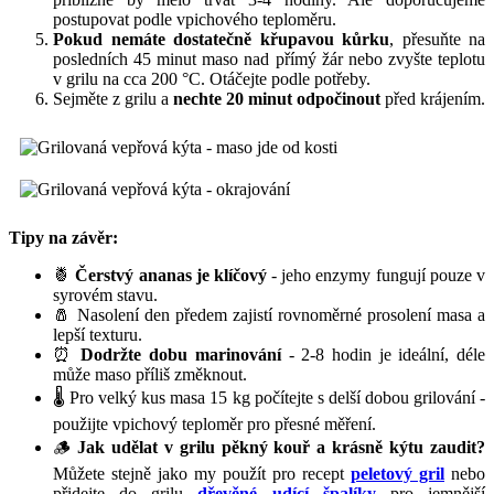
postupovat podle vpichového teploměru.
Pokud nemáte dostatečně křupavou kůrku
, přesuňte na
posledních 45 minut maso nad přímý žár nebo zvyšte teplotu
v grilu na cca 200 °C. Otáčejte podle potřeby.
Sejměte z grilu a
nechte 20 minut odpočinout
před krájením.
Tipy na závěr:
🍍
Čerstvý ananas je klíčový
- jeho enzymy fungují pouze v
syrovém stavu.
🧂 Nasolení den předem zajistí rovnoměrné prosolení masa a
lepší texturu.
⏰
Dodržte dobu marinování
- 2-8 hodin je ideální, déle
může maso příliš změknout.
🌡️ Pro velký kus masa 15 kg počítejte s delší dobou grilování -
použijte vpichový teploměr pro přesné měření.
🪵
Jak udělat v grilu pěkný kouř a krásně kýtu zaudit?
Můžete stejně jako my použít pro recept
peletový gril
nebo
přidejte do grilu
dřevěné udící špalíky
pro jemnější