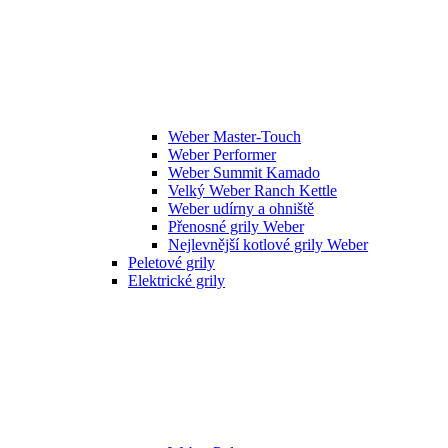
Weber Master-Touch
Weber Performer
Weber Summit Kamado
Velký Weber Ranch Kettle
Weber udírny a ohniště
Přenosné grily Weber
Nejlevnější kotlové grily Weber
Peletové grily
Elektrické grily