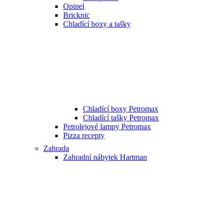
Opinel
Bricknic
Chladící boxy a tašky
Chladící boxy Petromax
Chladící tašky Petromax
Petrolejové lampy Petromax
Pizza recepty
Zahrada
Zahradní nábytek Hartman