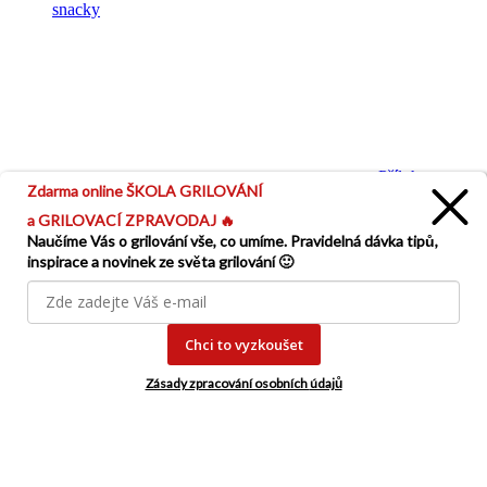
snacky
Přílohy
Zdarma online ŠKOLA GRILOVÁNÍ
a GRILOVACÍ ZPRAVODAJ 🔥
Naučíme Vás o grilování vše, co umíme. Pravidelná dávka tipů,
inspirace a novinek ze světa grilování 🙂
Chci to vyzkoušet
Dezerty
Zásady zpracování osobních
údajů
Vhodné vybavení k přípravě receptu