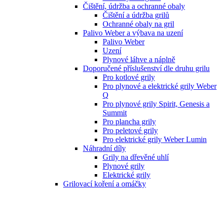
Čištění, údržba a ochranné obaly
Čištění a údržba grilů
Ochranné obaly na gril
Palivo Weber a výbava na uzení
Palivo Weber
Uzení
Plynové láhve a náplně
Doporučené příslušenství dle druhu grilu
Pro kotlové grily
Pro plynové a elektrické grily Weber
Q
Pro plynové grily Spirit, Genesis a
Summit
Pro plancha grily
Pro peletové grily
Pro elektrické grily Weber Lumin
Náhradní díly
Grily na dřevěné uhlí
Plynové grily
Elektrické grily
Grilovací koření a omáčky