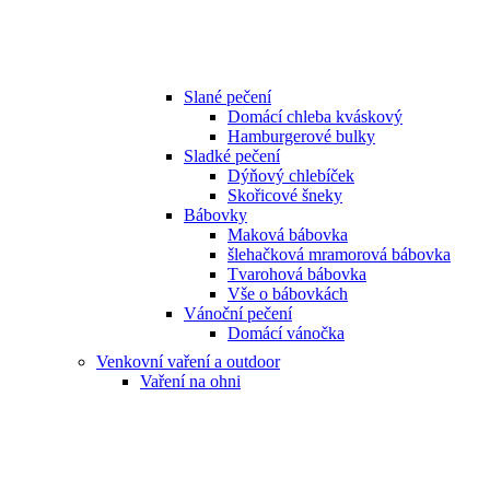
Slané pečení
Domácí chleba kváskový
Hamburgerové bulky
Sladké pečení
Dýňový chlebíček
Skořicové šneky
Bábovky
Maková bábovka
šlehačková mramorová bábovka
Tvarohová bábovka
Vše o bábovkách
Vánoční pečení
Domácí vánočka
Venkovní vaření a outdoor
Vaření na ohni