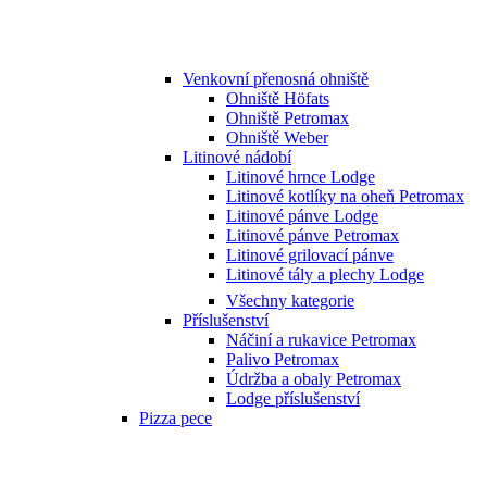
Venkovní přenosná ohniště
Ohniště Höfats
Ohniště Petromax
Ohniště Weber
Litinové nádobí
Litinové hrnce Lodge
Litinové kotlíky na oheň Petromax
Litinové pánve Lodge
Litinové pánve Petromax
Litinové grilovací pánve
Litinové tály a plechy Lodge
Všechny kategorie
Příslušenství
Náčiní a rukavice Petromax
Palivo Petromax
Údržba a obaly Petromax
Lodge příslušenství
Pizza pece