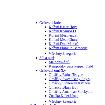
Grilovací koření
Koření Killer Hogs
Koření Kosmos Q
Koření Meathead's
Koření Meat Church
Koření Don Marco's
Koření Franklin Barbecue
Všechny kategorie
Sůl a pepř
Maldonská sůl
Kampotský pepř Pepper Field
Grilovací omáčky
Omáčky Rufus Teague
Omáčky Sweet Baby Ray's
Omáčky Stonewall Kitchen
Omáčky Blues Hog
Omáčky American Stockyard
Značka Killer Hogs
Všechny kategorie