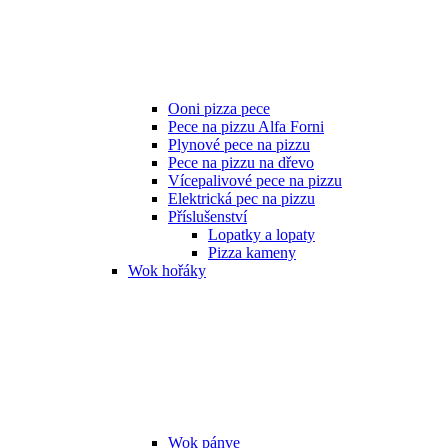
Ooni pizza pece
Pece na pizzu Alfa Forni
Plynové pece na pizzu
Pece na pizzu na dřevo
Vícepalivové pece na pizzu
Elektrická pec na pizzu
Příslušenství
Lopatky a lopaty
Pizza kameny
Wok hořáky
Wok pánve