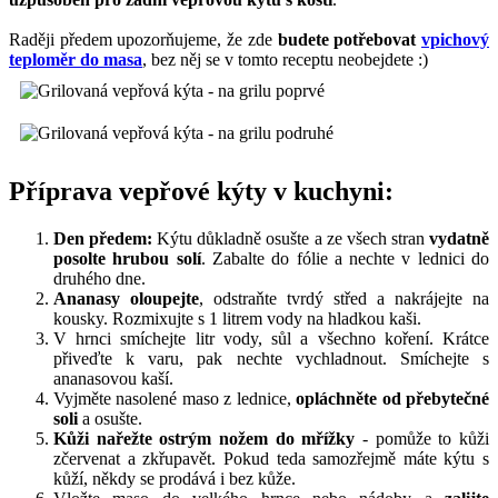
Raději předem upozorňujeme, že zde
budete potřebovat
vpichový
teploměr do masa
, bez něj se v tomto receptu neobejdete :)
Příprava vepřové kýty v kuchyni:
Den předem:
Kýtu důkladně osušte a ze všech stran
vydatně
posolte hrubou solí
. Zabalte do fólie a nechte v lednici do
druhého dne.
Ananasy oloupejte
, odstraňte tvrdý střed a nakrájejte na
kousky. Rozmixujte s 1 litrem vody na hladkou kaši.
V hrnci smíchejte litr vody, sůl a všechno koření. Krátce
přiveďte k varu, pak nechte vychladnout. Smíchejte s
ananasovou kaší.
Vyjměte nasolené maso z lednice,
opláchněte od přebytečné
soli
a osušte.
Kůži nařežte ostrým nožem do mřížky
- pomůže to kůži
zčervenat a zkřupavět. Pokud teda samozřejmě máte kýtu s
kůží, někdy se prodává i bez kůže.