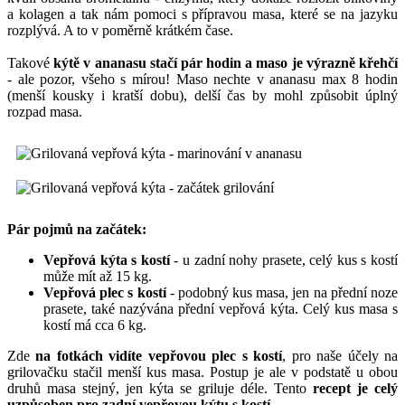
a kolagen a tak nám pomoci s přípravou masa, které se na jazyku
rozplývá. A to v poměrně krátkém čase.
Takové
kýtě v ananasu stačí pár hodin a maso je výrazně křehčí
- ale pozor, všeho s mírou! Maso nechte v ananasu max 8 hodin
(menší kousky i kratší dobu), delší čas by mohl způsobit úplný
rozpad masa.
Pár pojmů na začátek:
Vepřová kýta s kostí
- u zadní nohy prasete, celý kus s kostí
může mít až 15 kg.
Vepřová plec s kostí
- podobný kus masa, jen na přední noze
prasete, také nazývána přední vepřová kýta. Celý kus masa s
kostí má cca 6 kg.
Zde
na fotkách vidíte vepřovou plec s kostí
, pro naše účely na
grilovačku stačil menší kus masa. Postup je ale v podstatě u obou
druhů masa stejný, jen kýta se griluje déle. Tento
recept je celý
uzpůsoben pro zadní vepřovou kýtu s kostí
.