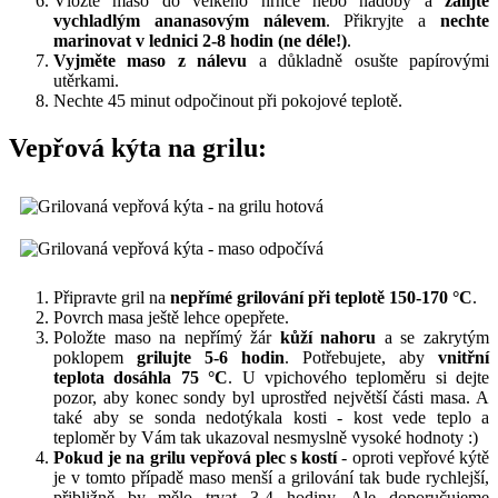
Vložte maso do velkého hrnce nebo nádoby a
zalijte
vychladlým ananasovým nálevem
. Přikryjte a
nechte
marinovat v lednici 2-8 hodin (ne déle!)
.
Vyjměte maso z nálevu
a důkladně osušte papírovými
utěrkami.
Nechte 45 minut odpočinout při pokojové teplotě.
Vepřová kýta na grilu:
Připravte gril na
nepřímé grilování při teplotě 150-170 °C
.
Povrch masa ještě lehce opepřete.
Položte maso na nepřímý žár
kůží nahoru
a se zakrytým
poklopem
grilujte 5-6 hodin
. Potřebujete, aby
vnitřní
teplota dosáhla 75 °C
. U vpichového teploměru si dejte
pozor, aby konec sondy byl uprostřed největší části masa. A
také aby se sonda nedotýkala kosti - kost vede teplo a
teploměr by Vám tak ukazoval nesmyslně vysoké hodnoty :)
Pokud je na grilu vepřová plec s kostí
- oproti vepřové kýtě
je v tomto případě maso menší a grilování tak bude rychlejší,
přibližně by mělo trvat 3-4 hodiny. Ale doporučujeme