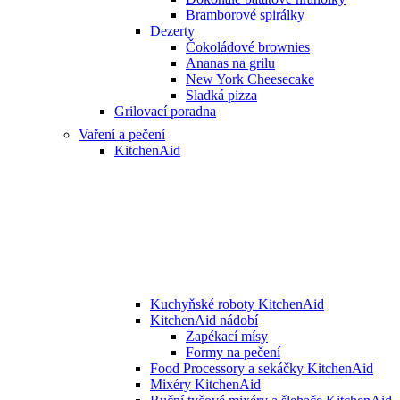
Bramborové spirálky
Dezerty
Čokoládové brownies
Ananas na grilu
New York Cheesecake
Sladká pizza
Grilovací poradna
Vaření a pečení
KitchenAid
Kuchyňské roboty KitchenAid
KitchenAid nádobí
Zapékací mísy
Formy na pečení
Food Processory a sekáčky KitchenAid
Mixéry KitchenAid