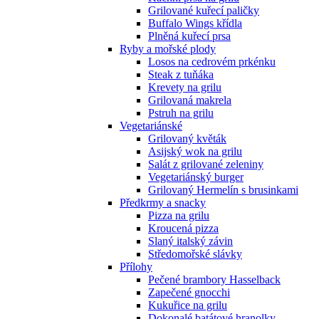
Grilované kuřecí paličky
Buffalo Wings křídla
Plněná kuřecí prsa
Ryby a mořské plody
Losos na cedrovém prkénku
Steak z tuňáka
Krevety na grilu
Grilovaná makrela
Pstruh na grilu
Vegetariánské
Grilovaný květák
Asijský wok na grilu
Salát z grilované zeleniny
Vegetariánský burger
Grilovaný Hermelín s brusinkami
Předkrmy a snacky
Pizza na grilu
Kroucená pizza
Slaný italský závin
Středomořské slávky
Přílohy
Pečené brambory Hasselback
Zapečené gnocchi
Kukuřice na grilu
Dokonalé batátové hranolky