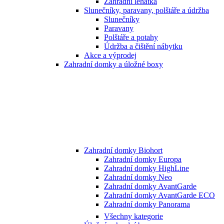
Zahradní lehátka
Slunečníky, paravany, polštáře a údržba
Slunečníky
Paravany
Polštáře a potahy
Údržba a čištění nábytku
Akce a výprodej
Zahradní domky a úložné boxy
Zahradní domky Biohort
Zahradní domky Europa
Zahradní domky HighLine
Zahradní domky Neo
Zahradní domky AvantGarde
Zahradní domky AvantGarde ECO
Zahradní domky Panorama
Všechny kategorie