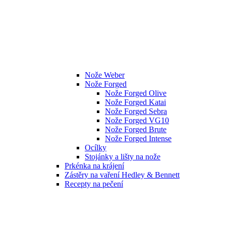
Nože Weber
Nože Forged
Nože Forged Olive
Nože Forged Katai
Nože Forged Sebra
Nože Forged VG10
Nože Forged Brute
Nože Forged Intense
Ocílky
Stojánky a lišty na nože
Prkénka na krájení
Zástěry na vaření Hedley & Bennett
Recepty na pečení