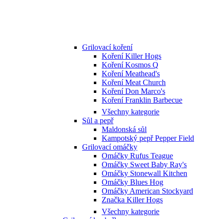
Grilovací koření
Koření Killer Hogs
Koření Kosmos Q
Koření Meathead's
Koření Meat Church
Koření Don Marco's
Koření Franklin Barbecue
Všechny kategorie
Sůl a pepř
Maldonská sůl
Kampotský pepř Pepper Field
Grilovací omáčky
Omáčky Rufus Teague
Omáčky Sweet Baby Ray's
Omáčky Stonewall Kitchen
Omáčky Blues Hog
Omáčky American Stockyard
Značka Killer Hogs
Všechny kategorie