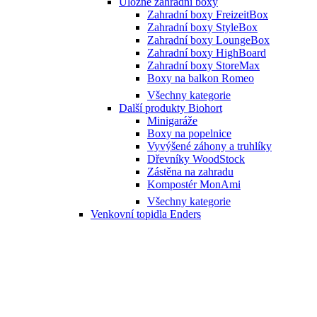
Úložné zahradní boxy
Zahradní boxy FreizeitBox
Zahradní boxy StyleBox
Zahradní boxy LoungeBox
Zahradní boxy HighBoard
Zahradní boxy StoreMax
Boxy na balkon Romeo
Všechny kategorie
Další produkty Biohort
Minigaráže
Boxy na popelnice
Vyvýšené záhony a truhlíky
Dřevníky WoodStock
Zástěna na zahradu
Kompostér MonAmi
Všechny kategorie
Venkovní topidla Enders