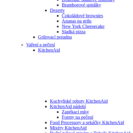
Bramborové spirálky
Dezerty
Čokoládové brownies
Ananas na grilu
New York Cheesecake
Sladká pizza
Grilovací poradna
Vaření a pečení
KitchenAid
Kuchyňské roboty KitchenAid
KitchenAid nádobí
Zapékací mísy
Formy na pečení
Food Processory a sekáčky KitchenAid
Mixéry KitchenAid