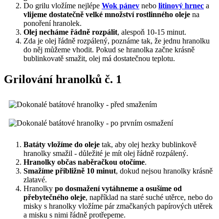
Do grilu vložíme nejlépe
Wok pánev
nebo
litinový hrnec
a
vlijeme dostatečně velké množství rostlinného oleje
na
ponoření hranolek.
Olej necháme řádně rozpálit
, alespoň 10-15 minut.
Zda je olej řádně rozpálený, poznáme tak, že jednu hranolku
do něj můžeme vhodit. Pokud se hranolka začne krásně
bublinkovatě smažit, olej má dostatečnou teplotu.
Grilování hranolků č. 1
Batáty vložíme do oleje
tak, aby olej hezky bublinkově
hranolky smažil - důležité je mít olej řádně rozpálený.
Hranolky občas naběračkou otočíme
.
Smažíme přibližně 10 minut
, dokud nejsou hranolky krásně
zlatavé.
Hranolky
po dosmažení vytáhneme a osušíme od
přebytečného oleje
, například na staré suché utěrce, nebo do
misky s hranolky vložíme pár zmačkaných papírových utěrek
a misku s nimi řádně protřepeme.