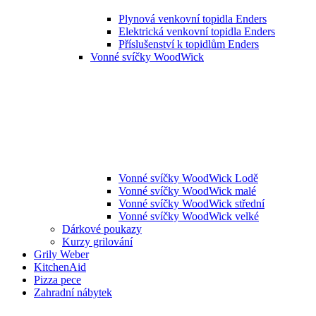
Plynová venkovní topidla Enders
Elektrická venkovní topidla Enders
Příslušenství k topidlům Enders
Vonné svíčky WoodWick
Vonné svíčky WoodWick Lodě
Vonné svíčky WoodWick malé
Vonné svíčky WoodWick střední
Vonné svíčky WoodWick velké
Dárkové poukazy
Kurzy grilování
Grily Weber
KitchenAid
Pizza pece
Zahradní nábytek