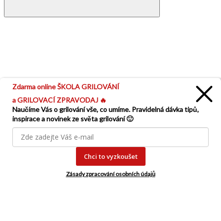
Zdarma online ŠKOLA GRILOVÁNÍ
a GRILOVACÍ ZPRAVODAJ 🔥
Naučíme Vás o grilování vše, co umíme. Pravidelná dávka tipů,
inspirace a novinek ze světa grilování 🙂
GBS -
Litinový hrnec 2 v 1
Chci to vyzkoušet
(1)
skladem
Zásady zpracování osobních
údajů
3 999 Kč
ks