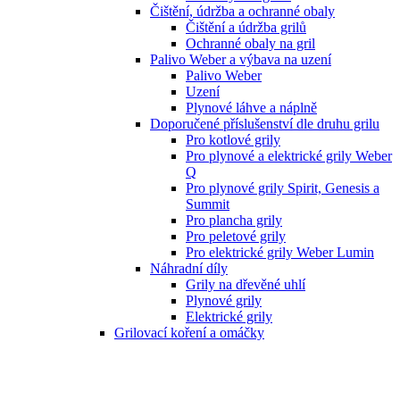
Čištění, údržba a ochranné obaly
Čištění a údržba grilů
Ochranné obaly na gril
Palivo Weber a výbava na uzení
Palivo Weber
Uzení
Plynové láhve a náplně
Doporučené příslušenství dle druhu grilu
Pro kotlové grily
Pro plynové a elektrické grily Weber
Q
Pro plynové grily Spirit, Genesis a
Summit
Pro plancha grily
Pro peletové grily
Pro elektrické grily Weber Lumin
Náhradní díly
Grily na dřevěné uhlí
Plynové grily
Elektrické grily
Grilovací koření a omáčky