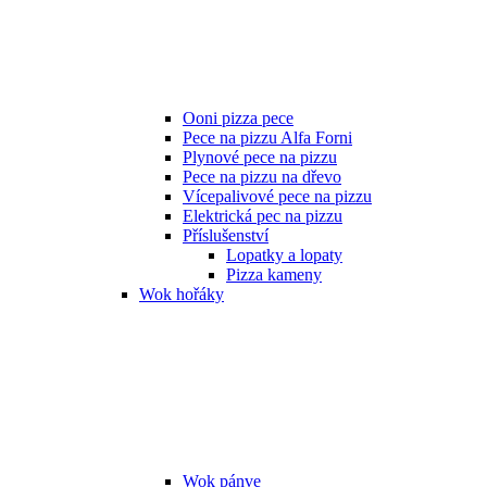
Ooni pizza pece
Pece na pizzu Alfa Forni
Plynové pece na pizzu
Pece na pizzu na dřevo
Vícepalivové pece na pizzu
Elektrická pec na pizzu
Příslušenství
Lopatky a lopaty
Pizza kameny
Wok hořáky
Wok pánve