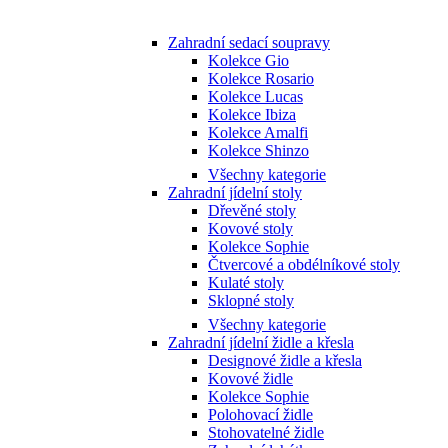
Zahradní sedací soupravy
Kolekce Gio
Kolekce Rosario
Kolekce Lucas
Kolekce Ibiza
Kolekce Amalfi
Kolekce Shinzo
Všechny kategorie
Zahradní jídelní stoly
Dřevěné stoly
Kovové stoly
Kolekce Sophie
Čtvercové a obdélníkové stoly
Kulaté stoly
Sklopné stoly
Všechny kategorie
Zahradní jídelní židle a křesla
Designové židle a křesla
Kovové židle
Kolekce Sophie
Polohovací židle
Stohovatelné židle