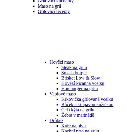
Grilovací kuchařky
Maso na gril
Grilovací recepty
Hovězí maso
Steak na grilu
Smash burger
Brisket Low & Slow
Hovězí Picanha vcelku
Hamburger na grilu
Vepřové maso
Krkovička grilovaná vcelku
Bůček s křupavou kůžičkou
Celá kýta na grilu
Žebra v marinádě
Drůbež
Kuře na pivu
Kachní prsa na grilu