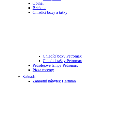
Opinel
Bricknic
Chladící boxy a tašky
Chladící boxy Petromax
Chladící tašky Petromax
Petrolejové lampy Petromax
Pizza recepty
Zahrada
Zahradní nábytek Hartman