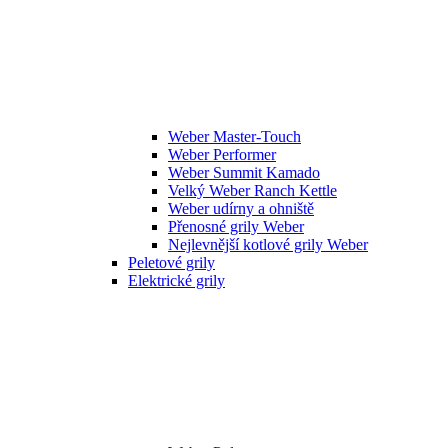
Weber Master-Touch
Weber Performer
Weber Summit Kamado
Velký Weber Ranch Kettle
Weber udírny a ohniště
Přenosné grily Weber
Nejlevnější kotlové grily Weber
Peletové grily
Elektrické grily