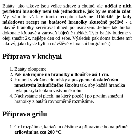
Batáty jako takové jsou velice zdravé a chutné, ale
udělat z nich
perfektní hranolky není tak jednoduché, jak by se mohlo zdát
.
My vám to však v tomto receptu ukážeme.
Důležité je tady
následovat recept na batátové hranolky skutečně pečlivě
- a
hlavně hranolky servírovat ihned po usmažení. Jedině tak budou
dokonale křupavé a zároveň báječně měkké. Tyto batáty budeme v
oleji smažit 2x, nejlépe den od sebe. Výsledek pak doma budete mít
takový, jako byste byli na návštěvě v luxusní burgrárně :)
Příprava v kuchyni
Batáty oloupeme.
Pak
nakrájíme na hranolky o tloušťce asi 1 cm
.
Hranolky vložíme do misky a
posypeme dostatečným
množstvím kukuřičného škrobu
tak, aby každá hranolka
byla pokryta lehkou vrstvou škrobu.
Nachystáme si plech, na který později po prvním smažení
hranolky z batátů rovnoměrně rozmístíme.
Příprava grilu
Gril rozpálíme, kartáčem očistíme a připravíme ho na
přímé
grilování na cca 200 °C
.