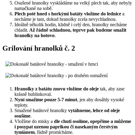
Osušené hranolky vyskládáme na velký plech tak, aby nebyly
namačkané na sobě.
Plech poté hned s horkými batáty vložíme do lednice
a
necháme je tam, dokud hranolky zcela nevychladnou.
Ideálně několik hodin, klidně i celý den, hranolky necháme
chladit.
Až řádně schladnou, teprve pak budeme smažit
hranolky na hotovo
.
Grilování hranolků č. 2
Hranolky z batátu znovu vložíme do oleje
tak, aby zase
krásně bublinkoval.
Nyní smažíme pouze 5-7 minut
, jen aby dosáhly vysoké
teploty.
Smažené batátové hranolky
vytáhneme, lehce od oleje
osušíme
.
Vložíme do misky a
dle chuti osolíme, opepříme a můžeme
i posypat uzenou paprikou či nasekaným čerstvým
tymiánem
, řádně promícháme.