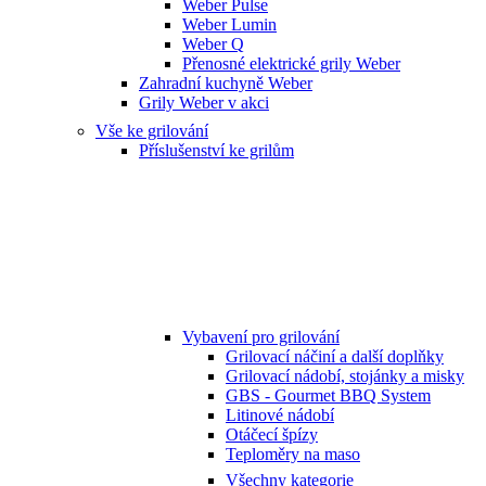
Weber Pulse
Weber Lumin
Weber Q
Přenosné elektrické grily Weber
Zahradní kuchyně Weber
Grily Weber v akci
Vše ke grilování
Příslušenství ke grilům
Vybavení pro grilování
Grilovací náčiní a další doplňky
Grilovací nádobí, stojánky a misky
GBS - Gourmet BBQ System
Litinové nádobí
Otáčecí špízy
Teploměry na maso
Všechny kategorie