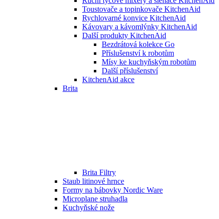
Ruční tyčové mixéry a šlehače KitchenAid
Toustovače a topinkovače KitchenAid
Rychlovarné konvice KitchenAid
Kávovary a kávomlýnky KitchenAid
Další produkty KitchenAid
Bezdrátová kolekce Go
Příslušenství k robotům
Mísy ke kuchyňským robotům
Další příslušenství
KitchenAid akce
Brita
Brita Filtry
Staub litinové hrnce
Formy na bábovky Nordic Ware
Microplane struhadla
Kuchyňské nože