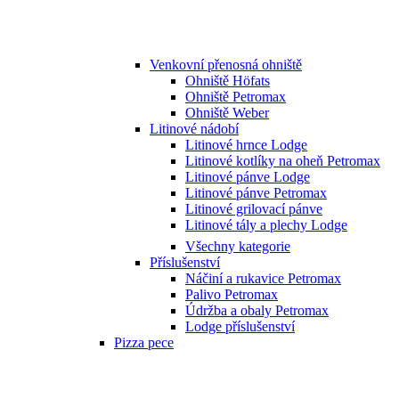
Venkovní přenosná ohniště
Ohniště Höfats
Ohniště Petromax
Ohniště Weber
Litinové nádobí
Litinové hrnce Lodge
Litinové kotlíky na oheň Petromax
Litinové pánve Lodge
Litinové pánve Petromax
Litinové grilovací pánve
Litinové tály a plechy Lodge
Všechny kategorie
Příslušenství
Náčiní a rukavice Petromax
Palivo Petromax
Údržba a obaly Petromax
Lodge příslušenství
Pizza pece