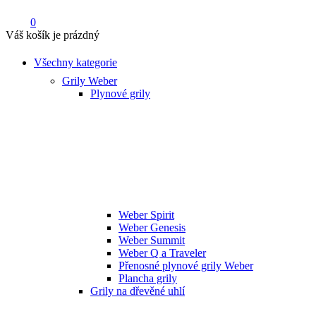
0
Váš košík je prázdný
Všechny kategorie
Grily Weber
Plynové grily
Weber Spirit
Weber Genesis
Weber Summit
Weber Q a Traveler
Přenosné plynové grily Weber
Plancha grily
Grily na dřevěné uhlí