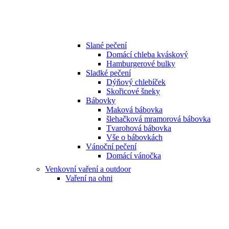
Slané pečení
Domácí chleba kváskový
Hamburgerové bulky
Sladké pečení
Dýňový chlebíček
Skořicové šneky
Bábovky
Maková bábovka
šlehačková mramorová bábovka
Tvarohová bábovka
Vše o bábovkách
Vánoční pečení
Domácí vánočka
Venkovní vaření a outdoor
Vaření na ohni