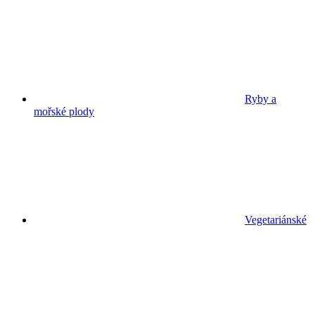
Ryby a
mořské plody
Vegetariánské