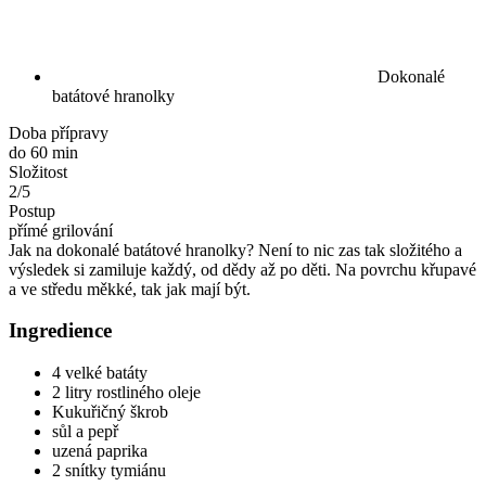
Dokonalé
batátové hranolky
Doba přípravy
do 60 min
Složitost
2/5
Postup
přímé grilování
Jak na dokonalé batátové hranolky? Není to nic zas tak složitého a
výsledek si zamiluje každý, od dědy až po děti. Na povrchu křupavé
a ve středu měkké, tak jak mají být.
Ingredience
4 velké batáty
2 litry rostliného oleje
Kukuřičný škrob
sůl a pepř
uzená paprika
2 snítky tymiánu