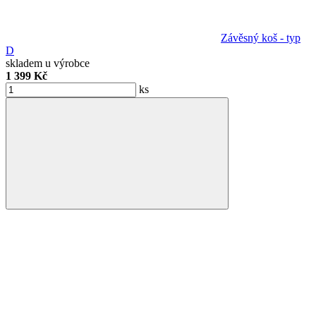
Závěsný koš - typ
D
skladem u výrobce
1 399 Kč
ks