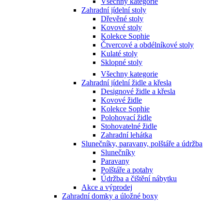
Všechny kategorie
Zahradní jídelní stoly
Dřevěné stoly
Kovové stoly
Kolekce Sophie
Čtvercové a obdélníkové stoly
Kulaté stoly
Sklopné stoly
Všechny kategorie
Zahradní jídelní židle a křesla
Designové židle a křesla
Kovové židle
Kolekce Sophie
Polohovací židle
Stohovatelné židle
Zahradní lehátka
Slunečníky, paravany, polštáře a údržba
Slunečníky
Paravany
Polštáře a potahy
Údržba a čištění nábytku
Akce a výprodej
Zahradní domky a úložné boxy