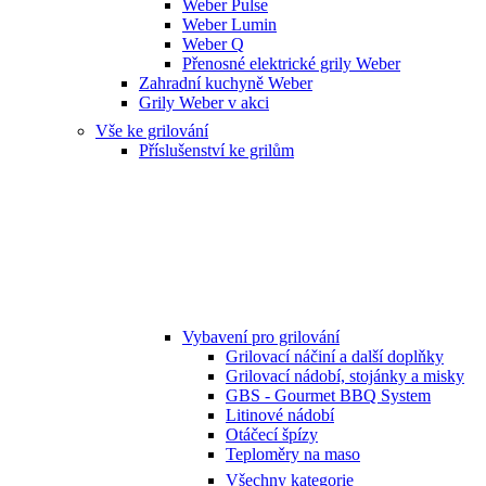
Weber Pulse
Weber Lumin
Weber Q
Přenosné elektrické grily Weber
Zahradní kuchyně Weber
Grily Weber v akci
Vše ke grilování
Příslušenství ke grilům
Vybavení pro grilování
Grilovací náčiní a další doplňky
Grilovací nádobí, stojánky a misky
GBS - Gourmet BBQ System
Litinové nádobí
Otáčecí špízy
Teploměry na maso
Všechny kategorie