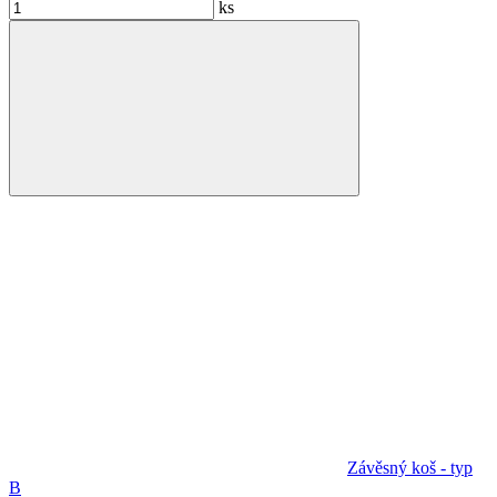
ks
Závěsný koš - typ
B