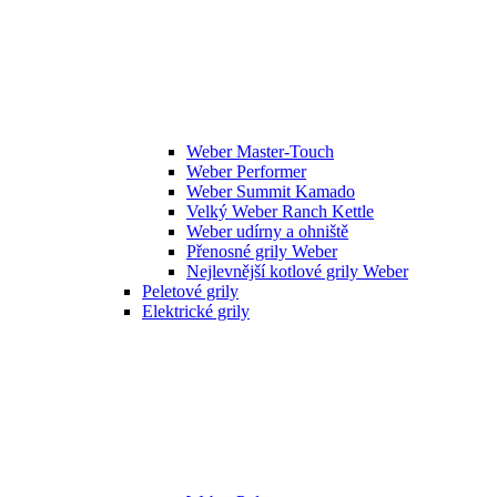
Weber Master-Touch
Weber Performer
Weber Summit Kamado
Velký Weber Ranch Kettle
Weber udírny a ohniště
Přenosné grily Weber
Nejlevnější kotlové grily Weber
Peletové grily
Elektrické grily