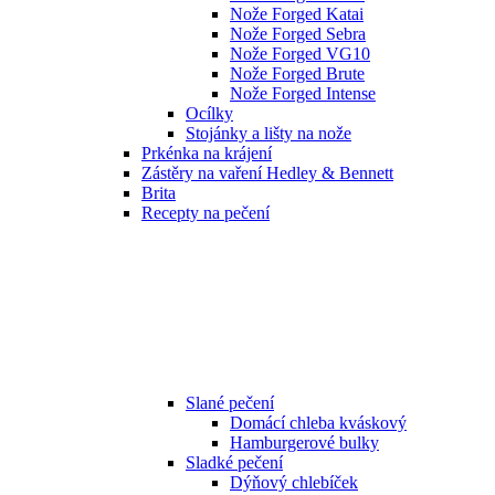
Nože Forged Katai
Nože Forged Sebra
Nože Forged VG10
Nože Forged Brute
Nože Forged Intense
Ocílky
Stojánky a lišty na nože
Prkénka na krájení
Zástěry na vaření Hedley & Bennett
Brita
Recepty na pečení
Slané pečení
Domácí chleba kváskový
Hamburgerové bulky
Sladké pečení
Dýňový chlebíček