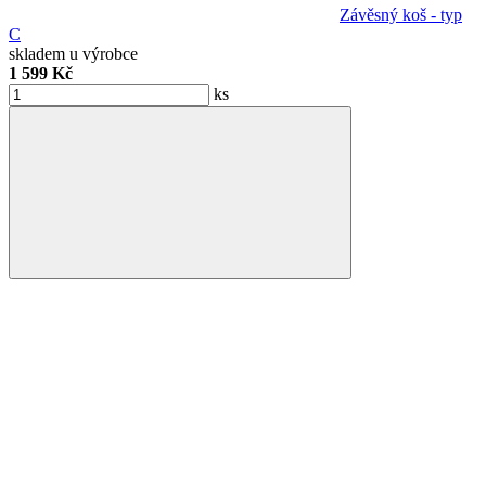
Závěsný koš - typ
C
skladem u výrobce
1 599 Kč
ks