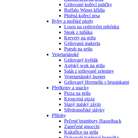
Grilované kuřecí paličky
Buffalo Wings křídla
Plněná kuřecí prsa
Ryby a mořské plody
Losos na cedrovém prkénku
Steak z tuňáka
Krevety na grilu
Grilovaná makrela
Pstruh na grilu
Vegetariánské
Grilovaný květák
Asijský wok na grilu
Salát z grilované zeleniny
Vegetariánský burger
Grilovaný Hermelín s brusinkami
Předkrmy a snacky
Pizza na grilu
Kroucená pizza
Slaný italský závin
Středomořské slávky
Přílohy
Pečené brambory Hasselback
Zapečené gnocchi
Kukuřice na grilu
Dokonalé batátové hranolky