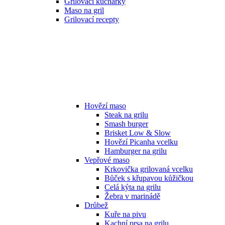
Grilovací kuchařky
Maso na gril
Grilovací recepty
Hovězí maso
Steak na grilu
Smash burger
Brisket Low & Slow
Hovězí Picanha vcelku
Hamburger na grilu
Vepřové maso
Krkovička grilovaná vcelku
Bůček s křupavou kůžičkou
Celá kýta na grilu
Žebra v marinádě
Drůbež
Kuře na pivu
Kachní prsa na grilu