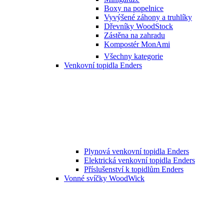
Boxy na popelnice
Vyvýšené záhony a truhlíky
Dřevníky WoodStock
Zástěna na zahradu
Kompostér MonAmi
Všechny kategorie
Venkovní topidla Enders
Plynová venkovní topidla Enders
Elektrická venkovní topidla Enders
Příslušenství k topidlům Enders
Vonné svíčky WoodWick