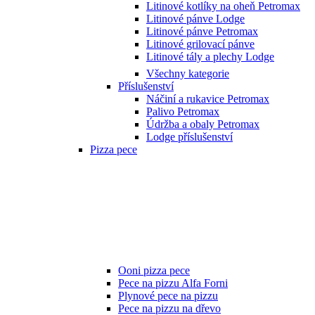
Litinové kotlíky na oheň Petromax
Litinové pánve Lodge
Litinové pánve Petromax
Litinové grilovací pánve
Litinové tály a plechy Lodge
Všechny kategorie
Příslušenství
Náčiní a rukavice Petromax
Palivo Petromax
Údržba a obaly Petromax
Lodge příslušenství
Pizza pece
Ooni pizza pece
Pece na pizzu Alfa Forni
Plynové pece na pizzu
Pece na pizzu na dřevo