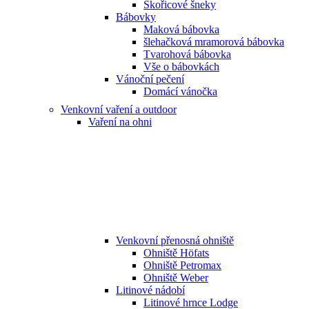
Skořicové šneky
Bábovky
Maková bábovka
šlehačková mramorová bábovka
Tvarohová bábovka
Vše o bábovkách
Vánoční pečení
Domácí vánočka
Venkovní vaření a outdoor
Vaření na ohni
Venkovní přenosná ohniště
Ohniště Höfats
Ohniště Petromax
Ohniště Weber
Litinové nádobí
Litinové hrnce Lodge