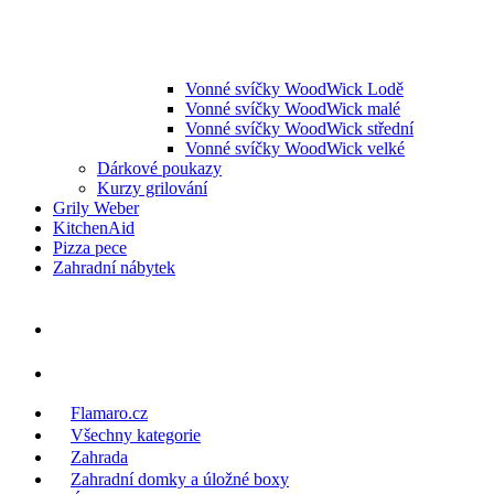
Vonné svíčky WoodWick Lodě
Vonné svíčky WoodWick malé
Vonné svíčky WoodWick střední
Vonné svíčky WoodWick velké
Dárkové poukazy
Kurzy grilování
Grily Weber
KitchenAid
Pizza pece
Zahradní nábytek
Flamaro.cz
Všechny kategorie
Zahrada
Zahradní domky a úložné boxy