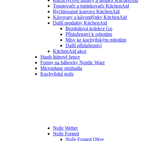
Ruční tyčové mixéry a šlehače KitchenAid
Toustovače a topinkovače KitchenAid
Rychlovarné konvice KitchenAid
Kávovary a kávomlýnky KitchenAid
Další produkty KitchenAid
Bezdrátová kolekce Go
Příslušenství k robotům
Mísy ke kuchyňským robotům
Další příslušenství
KitchenAid akce
Staub litinové hrnce
Formy na bábovky Nordic Ware
Microplane struhadla
Kuchyňské nože
Nože Weber
Nože Forged
Nože Forged Olive