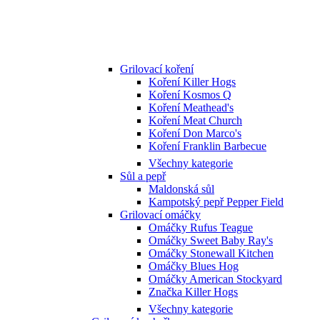
Grilovací koření
Koření Killer Hogs
Koření Kosmos Q
Koření Meathead's
Koření Meat Church
Koření Don Marco's
Koření Franklin Barbecue
Všechny kategorie
Sůl a pepř
Maldonská sůl
Kampotský pepř Pepper Field
Grilovací omáčky
Omáčky Rufus Teague
Omáčky Sweet Baby Ray's
Omáčky Stonewall Kitchen
Omáčky Blues Hog
Omáčky American Stockyard
Značka Killer Hogs
Všechny kategorie