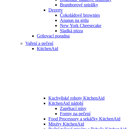
Bramborové spirálky
Dezerty
Čokoládové brownies
Ananas na grilu
New York Cheesecake
Sladká pizza
Grilovací poradna
Vaření a pečení
KitchenAid
Kuchyňské roboty KitchenAid
KitchenAid nádobí
Zapékací mísy
Formy na pečení
Food Processory a sekáčky KitchenAid
Mixéry KitchenAid