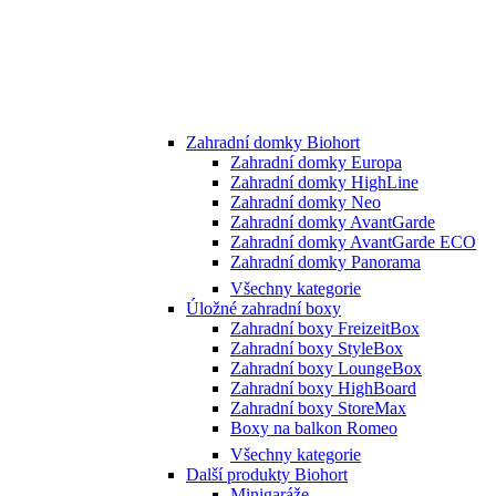
Zahradní domky Biohort
Zahradní domky Europa
Zahradní domky HighLine
Zahradní domky Neo
Zahradní domky AvantGarde
Zahradní domky AvantGarde ECO
Zahradní domky Panorama
Všechny kategorie
Úložné zahradní boxy
Zahradní boxy FreizeitBox
Zahradní boxy StyleBox
Zahradní boxy LoungeBox
Zahradní boxy HighBoard
Zahradní boxy StoreMax
Boxy na balkon Romeo
Všechny kategorie
Další produkty Biohort
Minigaráže