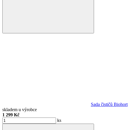
Sada čističů Biohort
skladem u výrobce
1 299 Kč
ks