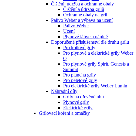
Čištění, údržba a ochranné obaly
Čištění a údržba grilů
Ochranné obaly na gril
Palivo Weber a výbava na uzení
Palivo Weber
Uzení
Plynové láhve a náplně
Doporučené příslušenství dle druhu grilu
Pro kotlové grily
Pro plynové a elektrické grily Weber
Q
Pro plynové grily Spirit, Genesis a
Summit
Pro plancha grily
Pro peletové grily
Pro elektrické grily Weber Lumin
Náhradní díly
Grily na dřevěné uhlí
Plynové grily
Elektrické grily
Grilovací koření a omáčky