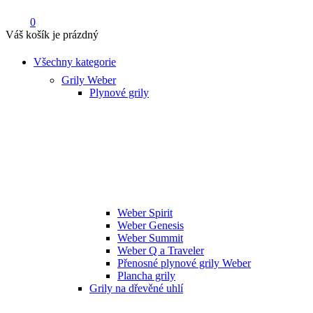
0
Váš košík je prázdný
Všechny kategorie
Grily Weber
Plynové grily
Weber Spirit
Weber Genesis
Weber Summit
Weber Q a Traveler
Přenosné plynové grily Weber
Plancha grily
Grily na dřevěné uhlí