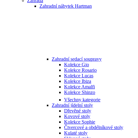
Zahrada
Zahradní nábytek Hartman
Zahradní sedací soupravy
Kolekce Gio
Kolekce Rosario
Kolekce Lucas
Kolekce Ibiza
Kolekce Amalfi
Kolekce Shinzo
Všechny kategorie
Zahradní jídelní stoly
Dřevěné stoly
Kovové stoly
Kolekce Sophie
Čtvercové a obdélníkové stoly
Kulaté stoly