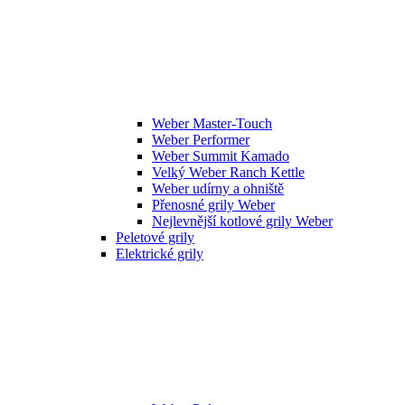
Weber Master-Touch
Weber Performer
Weber Summit Kamado
Velký Weber Ranch Kettle
Weber udírny a ohniště
Přenosné grily Weber
Nejlevnější kotlové grily Weber
Peletové grily
Elektrické grily