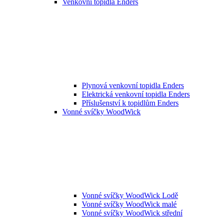
Venkovní topidla Enders
Plynová venkovní topidla Enders
Elektrická venkovní topidla Enders
Příslušenství k topidlům Enders
Vonné svíčky WoodWick
Vonné svíčky WoodWick Lodě
Vonné svíčky WoodWick malé
Vonné svíčky WoodWick střední