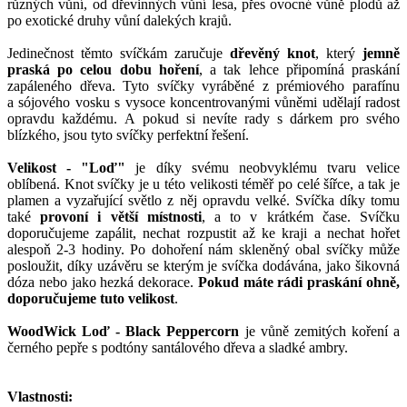
různých vůní, od dřevinných vůní lesa, přes ovocné vůně plodů až
po exotické druhy vůní dalekých krajů.
Jedinečnost těmto svíčkám zaručuje
dřevěný knot
, který
jemně
praská po celou dobu hoření
, a tak lehce připomíná praskání
zapáleného dřeva. Tyto svíčky vyráběné z prémiového parafínu
a sójového vosku s vysoce koncentrovanými vůněmi udělají radost
opravdu každému. A pokud si nevíte rady s dárkem pro svého
blízkého, jsou tyto svíčky perfektní řešení.
Velikost - "Loď"
je díky svému neobvyklému tvaru velice
oblíbená. Knot svíčky je u této velikosti téměř po celé šířce, a tak je
plamen a vyzařující světlo z něj opravdu velké. Svíčka díky tomu
také
provoní i větší místnosti
, a to v krátkém čase. Svíčku
doporučujeme zapálit, nechat rozpustit až ke kraji a nechat hořet
alespoň 2-3 hodiny. Po dohoření nám skleněný obal svíčky může
posloužit, díky uzávěru se kterým je svíčka dodávána, jako šikovná
dóza nebo jako hezká dekorace.
Pokud máte rádi praskání ohně,
doporučujeme tuto velikost
.
WoodWick Loď - Black Peppercorn
je vůně zemitých koření a
černého pepře s podtóny santálového dřeva a sladké ambry.
Vlastnosti: