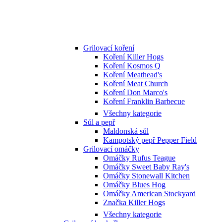
Grilovací koření
Koření Killer Hogs
Koření Kosmos Q
Koření Meathead's
Koření Meat Church
Koření Don Marco's
Koření Franklin Barbecue
Všechny kategorie
Sůl a pepř
Maldonská sůl
Kampotský pepř Pepper Field
Grilovací omáčky
Omáčky Rufus Teague
Omáčky Sweet Baby Ray's
Omáčky Stonewall Kitchen
Omáčky Blues Hog
Omáčky American Stockyard
Značka Killer Hogs
Všechny kategorie