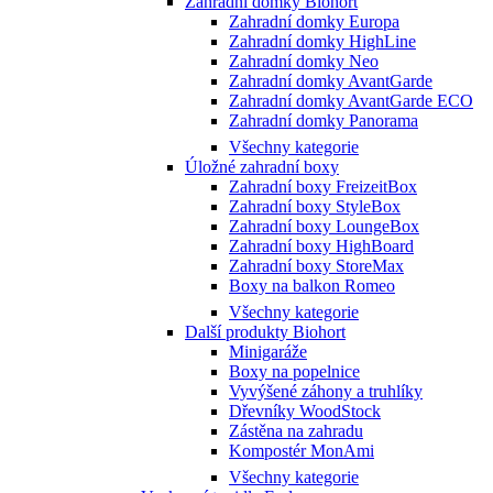
Zahradní domky Biohort
Zahradní domky Europa
Zahradní domky HighLine
Zahradní domky Neo
Zahradní domky AvantGarde
Zahradní domky AvantGarde ECO
Zahradní domky Panorama
Všechny kategorie
Úložné zahradní boxy
Zahradní boxy FreizeitBox
Zahradní boxy StyleBox
Zahradní boxy LoungeBox
Zahradní boxy HighBoard
Zahradní boxy StoreMax
Boxy na balkon Romeo
Všechny kategorie
Další produkty Biohort
Minigaráže
Boxy na popelnice
Vyvýšené záhony a truhlíky
Dřevníky WoodStock
Zástěna na zahradu
Kompostér MonAmi
Všechny kategorie