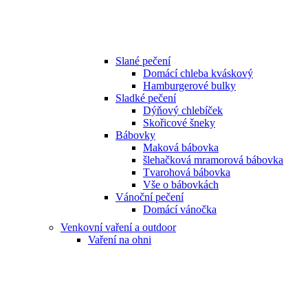
Slané pečení
Domácí chleba kváskový
Hamburgerové bulky
Sladké pečení
Dýňový chlebíček
Skořicové šneky
Bábovky
Maková bábovka
šlehačková mramorová bábovka
Tvarohová bábovka
Vše o bábovkách
Vánoční pečení
Domácí vánočka
Venkovní vaření a outdoor
Vaření na ohni