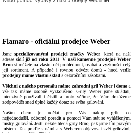
Flamaro - oficiální prodejce Weber
Jsme
specializovanými prodejci značky Weber
, která na naší
adrese sídlí
již od roku 2011
.
V naší kamenné prodejně Weber
Brno
si můžete na vlastní oči prohlédnout, osahat a vyzkoušet celý
její sortiment. A případně i rovnou odvézt domů - hned
vedle
prodejny máme vlastní sklad
s celoročními zásobami.
Všichni z našeho personálu máme zahradní gril Weber i doma
a
vše tak máme osobně vyzkoušeno. Grily Weber jsme skládali,
intenzivně používali i čistili a proto věříme, že Vám dokážeme
zodpovědět snad úplně každý dotaz ze světa grilování.
Naším cílem je udělat pro Vás nákup grilu co
nejjednodušší, odborně poradit a pomoci Vám stát se vyhlášenými
mistry grilování. Jestli někde hledá grily Brno, pak jsme tím pravým
místem. Tak pojďte s námi a s Weberem objevovat svět grilování,