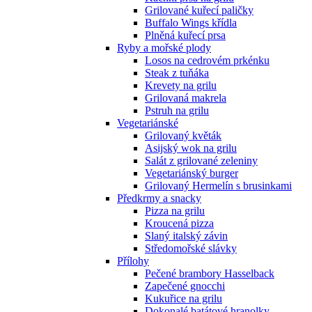
Grilované kuřecí paličky
Buffalo Wings křídla
Plněná kuřecí prsa
Ryby a mořské plody
Losos na cedrovém prkénku
Steak z tuňáka
Krevety na grilu
Grilovaná makrela
Pstruh na grilu
Vegetariánské
Grilovaný květák
Asijský wok na grilu
Salát z grilované zeleniny
Vegetariánský burger
Grilovaný Hermelín s brusinkami
Předkrmy a snacky
Pizza na grilu
Kroucená pizza
Slaný italský závin
Středomořské slávky
Přílohy
Pečené brambory Hasselback
Zapečené gnocchi
Kukuřice na grilu
Dokonalé batátové hranolky