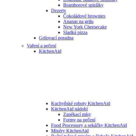
Bramborové spirálky
Dezerty
Čokoládové brownies
Ananas na grilu
New York Cheesecake
Sladká pizza
Grilovací poradna
Vaření a pečení
KitchenAid
Kuchyňské roboty KitchenAid
KitchenAid nádobí
Zapékací mísy
Formy na pečení
Food Processory a sekáčky KitchenAid
Mixéry KitchenAid