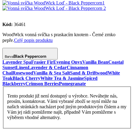
Kód:
36461
WoodWick vonná svíčka s praskacím knotem - Černé zrnko
pepře.
Celý popis produktu
Black Peppercorn
Barva
Lavender Spa
Frasier Fir
Evening Onyx
Vanilla Bean
Coastal
Sunset
Linen
Lavender & Cedar
Cinnamon
Chai
Rosewood
Vanilla & Sea Salt
Sand & Driftwood
White
Teak
Black Cherry
White Tea & Jasmine
Spiced
Blackberry
Crimson Berries
Pomegranate
Tento produkt již není dostupný u výrobce. Neváhejte nás,
prosím, kontaktovat. Vámi vybrané zboží se nyní může na
našich stránkách nacházet pod jiným produktovým číslem a my
Vám jej rádi pomůžeme najít, případně Vám pomůžeme s
výběrem vhodné alternativy.