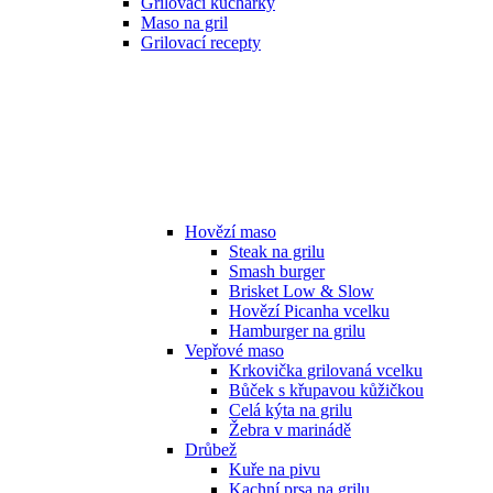
Grilovací kuchařky
Maso na gril
Grilovací recepty
Hovězí maso
Steak na grilu
Smash burger
Brisket Low & Slow
Hovězí Picanha vcelku
Hamburger na grilu
Vepřové maso
Krkovička grilovaná vcelku
Bůček s křupavou kůžičkou
Celá kýta na grilu
Žebra v marinádě
Drůbež
Kuře na pivu
Kachní prsa na grilu