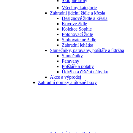
Sklopné stoly
Všechny kategorie
Zahradní jídelní židle a křesla
Designové židle a křesla
Kovové židle
Kolekce Sophie
Polohovací židle
Stohovatelné židle
Zahradní lehátka
Slunečníky, paravany, polštáře a údržba
Slunečníky
Paravany
Polštáře a potahy
Údržba a čištění nábytku
Akce a výprodej
Zahradní domky a úložné boxy