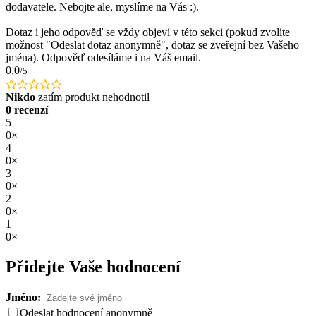
dodavatele. Nebojte ale, myslíme na Vás :).
Dotaz i jeho odpověď se vždy objeví v této sekci (pokud zvolíte
možnost "Odeslat dotaz anonymně", dotaz se zveřejní bez Vašeho
jména). Odpověď odesíláme i na Váš email.
0,0
/5
Nikdo
zatím produkt nehodnotil
0 recenzí
5
0×
4
0×
3
0×
2
0×
1
0×
Přidejte Vaše hodnocení
Jméno:
Odeslat hodnocení anonymně