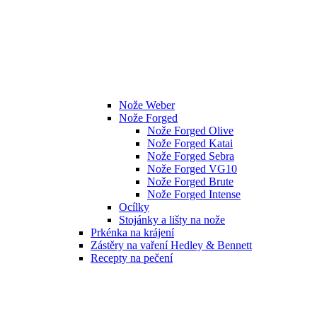
Nože Weber
Nože Forged
Nože Forged Olive
Nože Forged Katai
Nože Forged Sebra
Nože Forged VG10
Nože Forged Brute
Nože Forged Intense
Ocílky
Stojánky a lišty na nože
Prkénka na krájení
Zástěry na vaření Hedley & Bennett
Recepty na pečení