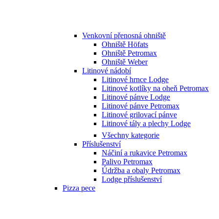
Venkovní přenosná ohniště
Ohniště Höfats
Ohniště Petromax
Ohniště Weber
Litinové nádobí
Litinové hrnce Lodge
Litinové kotlíky na oheň Petromax
Litinové pánve Lodge
Litinové pánve Petromax
Litinové grilovací pánve
Litinové tály a plechy Lodge
Všechny kategorie
Příslušenství
Náčiní a rukavice Petromax
Palivo Petromax
Údržba a obaly Petromax
Lodge příslušenství
Pizza pece