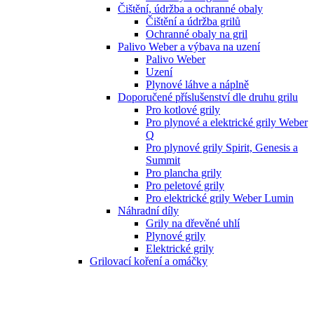
Čištění, údržba a ochranné obaly
Čištění a údržba grilů
Ochranné obaly na gril
Palivo Weber a výbava na uzení
Palivo Weber
Uzení
Plynové láhve a náplně
Doporučené příslušenství dle druhu grilu
Pro kotlové grily
Pro plynové a elektrické grily Weber
Q
Pro plynové grily Spirit, Genesis a
Summit
Pro plancha grily
Pro peletové grily
Pro elektrické grily Weber Lumin
Náhradní díly
Grily na dřevěné uhlí
Plynové grily
Elektrické grily
Grilovací koření a omáčky