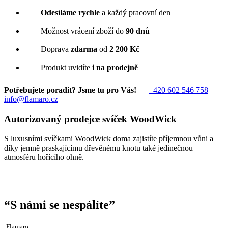
Odesíláme rychle
a každý pracovní den
Možnost vrácení zboží do
90 dnů
Doprava
zdarma
od
2 200 Kč
Produkt uvidíte
i na prodejně
Potřebujete poradit? Jsme tu pro Vás!
+420 602 546 758
info@flamaro.cz
Autorizovaný prodejce svíček WoodWick
S luxusními svíčkami WoodWick doma zajistíte příjemnou vůni a
díky jemně praskajícímu dřevěnému knotu také jedinečnou
atmosféru hořícího ohně.
“
S námi se nespálíte
”
‐Flamaro