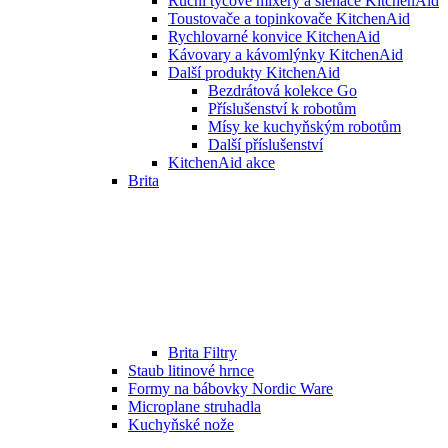
Ruční tyčové mixéry a šlehače KitchenAid
Toustovače a topinkovače KitchenAid
Rychlovarné konvice KitchenAid
Kávovary a kávomlýnky KitchenAid
Další produkty KitchenAid
Bezdrátová kolekce Go
Příslušenství k robotům
Mísy ke kuchyňským robotům
Další příslušenství
KitchenAid akce
Brita
Brita Filtry
Staub litinové hrnce
Formy na bábovky Nordic Ware
Microplane struhadla
Kuchyňské nože