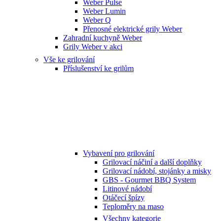
Weber Pulse
Weber Lumin
Weber Q
Přenosné elektrické grily Weber
Zahradní kuchyně Weber
Grily Weber v akci
Vše ke grilování
Příslušenství ke grilům
Vybavení pro grilování
Grilovací náčiní a další doplňky
Grilovací nádobí, stojánky a misky
GBS - Gourmet BBQ System
Litinové nádobí
Otáčecí špízy
Teploměry na maso
Všechny kategorie