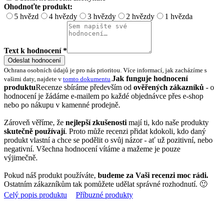
Ohodnoťte produkt:
5 hvězd
4 hvězdy
3 hvězdy
2 hvězdy
1 hvězda
Text k hodnocení *
Odeslat hodnocení
Ochrana osobních údajů je pro nás prioritou. Více informací, jak zacházíme s
Jak funguje hodnocení
vašimi daty, najdete v
tomto dokumentu
.
produktu
Recenze sbíráme především od
ověřených zákazníků
- o
hodnocení je žádáme e-mailem po každé objednávce přes e-shop
nebo po nákupu v kamenné prodejně.
Zároveň věříme, že
nejlepší zkušenosti
mají ti, kdo naše produkty
skutečně používají
. Proto může recenzi přidat kdokoli, kdo daný
produkt vlastní a chce se podělit o svůj názor - ať už pozitivní, nebo
negativní. Všechna hodnocení vítáme a mažeme je pouze
výjimečně.
Pokud náš produkt používáte,
budeme za Vaši recenzi moc rádi.
Ostatním zákazníkům tak pomůžete udělat správné rozhodnutí. 🙂
Celý popis produktu
Příbuzné produkty