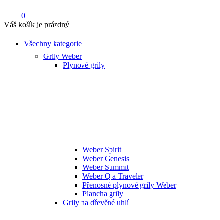
0
Váš košík je prázdný
Všechny kategorie
Grily Weber
Plynové grily
Weber Spirit
Weber Genesis
Weber Summit
Weber Q a Traveler
Přenosné plynové grily Weber
Plancha grily
Grily na dřevěné uhlí