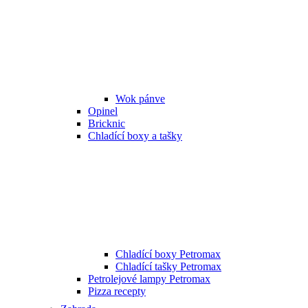
Wok pánve
Opinel
Bricknic
Chladící boxy a tašky
Chladící boxy Petromax
Chladící tašky Petromax
Petrolejové lampy Petromax
Pizza recepty