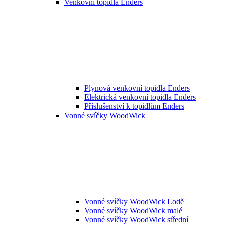
Venkovní topidla Enders
Plynová venkovní topidla Enders
Elektrická venkovní topidla Enders
Příslušenství k topidlům Enders
Vonné svíčky WoodWick
Vonné svíčky WoodWick Lodě
Vonné svíčky WoodWick malé
Vonné svíčky WoodWick střední