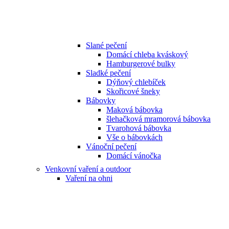
Slané pečení
Domácí chleba kváskový
Hamburgerové bulky
Sladké pečení
Dýňový chlebíček
Skořicové šneky
Bábovky
Maková bábovka
šlehačková mramorová bábovka
Tvarohová bábovka
Vše o bábovkách
Vánoční pečení
Domácí vánočka
Venkovní vaření a outdoor
Vaření na ohni