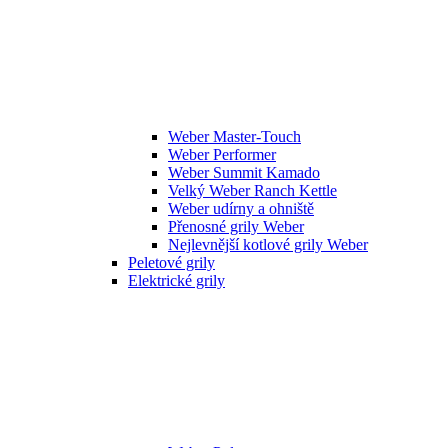
Weber Master-Touch
Weber Performer
Weber Summit Kamado
Velký Weber Ranch Kettle
Weber udírny a ohniště
Přenosné grily Weber
Nejlevnější kotlové grily Weber
Peletové grily
Elektrické grily