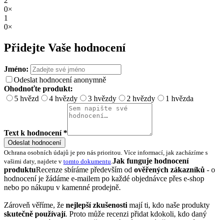
2
0×
1
0×
Přidejte Vaše hodnocení
Jméno:
Odeslat hodnocení anonymně
Ohodnoťte produkt:
5 hvězd
4 hvězdy
3 hvězdy
2 hvězdy
1 hvězda
Text k hodnocení *
Odeslat hodnocení
Ochrana osobních údajů je pro nás prioritou. Více informací, jak zacházíme s
Jak funguje hodnocení
vašimi daty, najdete v
tomto dokumentu
.
produktu
Recenze sbíráme především od
ověřených zákazníků
- o
hodnocení je žádáme e-mailem po každé objednávce přes e-shop
nebo po nákupu v kamenné prodejně.
Zároveň věříme, že
nejlepší zkušenosti
mají ti, kdo naše produkty
skutečně používají
. Proto může recenzi přidat kdokoli, kdo daný