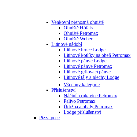
Venkovní přenosná ohniště
Ohniště Höfats
Ohniště Petromax
Ohniště Weber
Litinové nádobí
Litinové hrnce Lodge
Litinové kotlíky na oheň Petromax
Litinové pánve Lodge
Litinové pánve Petromax
Litinové grilovací pánve
Litinové tály a plechy Lodge
Všechny kategorie
Příslušenství
Náčiní a rukavice Petromax
Palivo Petromax
Údržba a obaly Petromax
Lodge příslušenství
Pizza pece