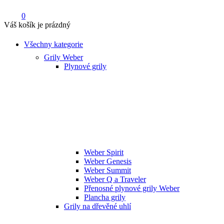
0
Váš košík je prázdný
Všechny kategorie
Grily Weber
Plynové grily
Weber Spirit
Weber Genesis
Weber Summit
Weber Q a Traveler
Přenosné plynové grily Weber
Plancha grily
Grily na dřevěné uhlí