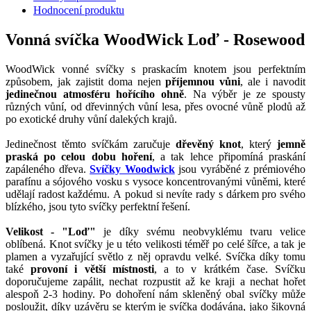
Hodnocení produktu
Vonná svíčka WoodWick Loď - Rosewood
WoodWick vonné svíčky s praskacím knotem jsou perfektním
způsobem, jak zajistit doma nejen
příjemnou vůni
, ale i navodit
jedinečnou atmosféru hořícího ohně
. Na výběr je ze spousty
různých vůní, od dřevinných vůní lesa, přes ovocné vůně plodů až
po exotické druhy vůní dalekých krajů.
Jedinečnost těmto svíčkám zaručuje
dřevěný knot
, který
jemně
praská po celou dobu hoření
, a tak lehce připomíná praskání
zapáleného dřeva.
Svíčky Woodwick
jsou vyráběné z prémiového
parafínu a sójového vosku s vysoce koncentrovanými vůněmi, které
udělají radost každému. A pokud si nevíte rady s dárkem pro svého
blízkého, jsou tyto svíčky perfektní řešení.
Velikost - "Loď"
je díky svému neobvyklému tvaru velice
oblíbená. Knot svíčky je u této velikosti téměř po celé šířce, a tak je
plamen a vyzařující světlo z něj opravdu velké. Svíčka díky tomu
také
provoní i větší místnosti
, a to v krátkém čase. Svíčku
doporučujeme zapálit, nechat rozpustit až ke kraji a nechat hořet
alespoň 2-3 hodiny. Po dohoření nám skleněný obal svíčky může
posloužit, díky uzávěru se kterým je svíčka dodávána, jako šikovná