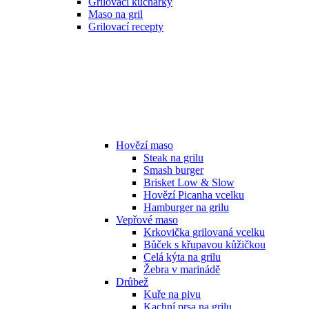
Grilovací kuchařky
Maso na gril
Grilovací recepty
Hovězí maso
Steak na grilu
Smash burger
Brisket Low & Slow
Hovězí Picanha vcelku
Hamburger na grilu
Vepřové maso
Krkovička grilovaná vcelku
Bůček s křupavou kůžičkou
Celá kýta na grilu
Žebra v marinádě
Drůbež
Kuře na pivu
Kachní prsa na grilu