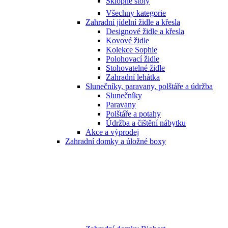
Sklopné stoly
Všechny kategorie
Zahradní jídelní židle a křesla
Designové židle a křesla
Kovové židle
Kolekce Sophie
Polohovací židle
Stohovatelné židle
Zahradní lehátka
Slunečníky, paravany, polštáře a údržba
Slunečníky
Paravany
Polštáře a potahy
Údržba a čištění nábytku
Akce a výprodej
Zahradní domky a úložné boxy