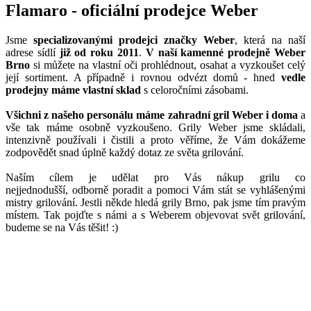
Flamaro - oficiální prodejce Weber
Jsme
specializovanými prodejci značky Weber
, která na naší
adrese sídlí
již od roku 2011
.
V naší kamenné prodejně Weber
Brno
si můžete na vlastní oči prohlédnout, osahat a vyzkoušet celý
její sortiment. A případně i rovnou odvézt domů - hned
vedle
prodejny máme vlastní sklad
s celoročními zásobami.
Všichni z našeho personálu máme zahradní gril Weber i doma
a
vše tak máme osobně vyzkoušeno. Grily Weber jsme skládali,
intenzivně používali i čistili a proto věříme, že Vám dokážeme
zodpovědět snad úplně každý dotaz ze světa grilování.
Naším cílem je udělat pro Vás nákup grilu co
nejjednodušší, odborně poradit a pomoci Vám stát se vyhlášenými
mistry grilování. Jestli někde hledá grily Brno, pak jsme tím pravým
místem. Tak pojďte s námi a s Weberem objevovat svět grilování,
budeme se na Vás těšit! :)