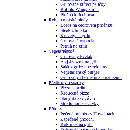
Grilované kuřecí paličky
Buffalo Wings křídla
Plněná kuřecí prsa
Ryby a mořské plody
Losos na cedrovém prkénku
Steak z tuňáka
Krevety na grilu
Grilovaná makrela
Pstruh na grilu
Vegetariánské
Grilovaný květák
Asijský wok na grilu
Salát z grilované zeleniny
Vegetariánský burger
Grilovaný Hermelín s brusinkami
Předkrmy a snacky
Pizza na grilu
Kroucená pizza
Slaný italský závin
Středomořské slávky
Přílohy
Pečené brambory Hasselback
Zapečené gnocchi
Kukuřice na grilu
Dokonalé batátové hranolky