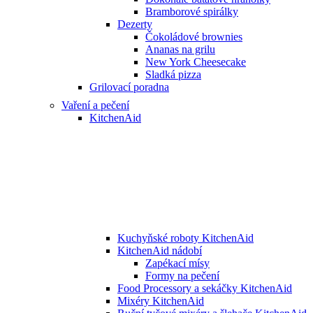
Bramborové spirálky
Dezerty
Čokoládové brownies
Ananas na grilu
New York Cheesecake
Sladká pizza
Grilovací poradna
Vaření a pečení
KitchenAid
Kuchyňské roboty KitchenAid
KitchenAid nádobí
Zapékací mísy
Formy na pečení
Food Processory a sekáčky KitchenAid
Mixéry KitchenAid