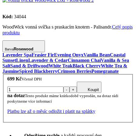
Kód:
34044
WoodWick vonná svíčka s praskacím knotem - Palisandr.
Celý popis
produktu
Rosewood
Barva
Lavender Spa
Frasier Fir
Evening Onyx
Vanilla Bean
Coastal
Sunset
Linen
Lavender & Cedar
Cinnamon Chai
Vanilla & Sea
Salt
Sand & Driftwood
White Teak
Black Cherry
White Tea &
Jasmine
Spiced Blackberry
Crimson Berries
Pomegranate
699 Kč
Včetně DPH
-
+
Koupit
na dotaz
Tento produkt máme krátkodobě vyprodán, na dotaz rádi
poskytneme více informací
Platbu lze až o měsíc odložit i platit na splátky
Odesíláme rychle
a každý pracovní den