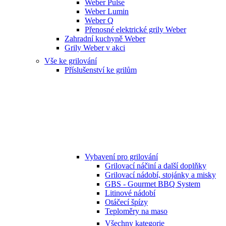
Weber Pulse
Weber Lumin
Weber Q
Přenosné elektrické grily Weber
Zahradní kuchyně Weber
Grily Weber v akci
Vše ke grilování
Příslušenství ke grilům
Vybavení pro grilování
Grilovací náčiní a další doplňky
Grilovací nádobí, stojánky a misky
GBS - Gourmet BBQ System
Litinové nádobí
Otáčecí špízy
Teploměry na maso
Všechny kategorie