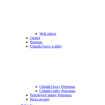
Wok pánve
Opinel
Bricknic
Chladící boxy a tašky
Chladící boxy Petromax
Chladící tašky Petromax
Petrolejové lampy Petromax
Pizza recepty