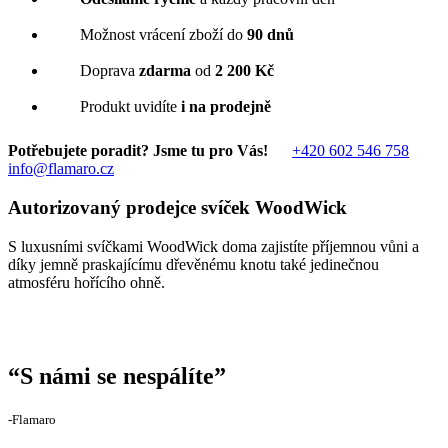
Možnost vrácení zboží do
90 dnů
Doprava
zdarma
od
2 200 Kč
Produkt uvidíte
i na prodejně
Potřebujete poradit? Jsme tu pro Vás!
+420 602 546 758
info@flamaro.cz
Autorizovaný prodejce svíček WoodWick
S luxusními svíčkami WoodWick doma zajistíte příjemnou vůni a
díky jemně praskajícímu dřevěnému knotu také jedinečnou
atmosféru hořícího ohně.
“
S námi se nespálíte
”
‐Flamaro