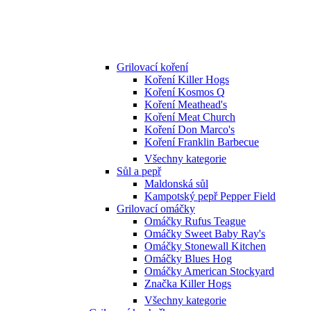
Grilovací koření
Koření Killer Hogs
Koření Kosmos Q
Koření Meathead's
Koření Meat Church
Koření Don Marco's
Koření Franklin Barbecue
Všechny kategorie
Sůl a pepř
Maldonská sůl
Kampotský pepř Pepper Field
Grilovací omáčky
Omáčky Rufus Teague
Omáčky Sweet Baby Ray's
Omáčky Stonewall Kitchen
Omáčky Blues Hog
Omáčky American Stockyard
Značka Killer Hogs
Všechny kategorie