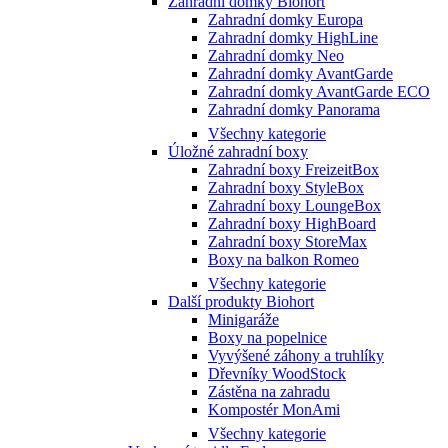
Zahradní domky Biohort
Zahradní domky Europa
Zahradní domky HighLine
Zahradní domky Neo
Zahradní domky AvantGarde
Zahradní domky AvantGarde ECO
Zahradní domky Panorama
Všechny kategorie
Úložné zahradní boxy
Zahradní boxy FreizeitBox
Zahradní boxy StyleBox
Zahradní boxy LoungeBox
Zahradní boxy HighBoard
Zahradní boxy StoreMax
Boxy na balkon Romeo
Všechny kategorie
Další produkty Biohort
Minigaráže
Boxy na popelnice
Vyvýšené záhony a truhlíky
Dřevníky WoodStock
Zástěna na zahradu
Kompostér MonAmi
Všechny kategorie