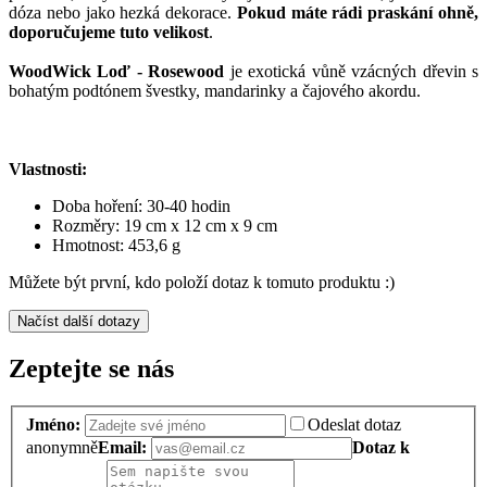
dóza nebo jako hezká dekorace.
Pokud máte rádi praskání ohně,
doporučujeme tuto velikost
.
WoodWick Loď - Rosewood
je exotická vůně vzácných dřevin s
bohatým podtónem švestky, mandarinky a čajového akordu.
Vlastnosti:
Doba hoření: 30-40 hodin
Rozměry: 19 cm x 12 cm x 9 cm
Hmotnost: 453,6 g
Můžete být první, kdo položí dotaz k tomuto produktu :)
Načíst další dotazy
Zeptejte se nás
Jméno:
Odeslat dotaz
anonymně
Email:
Dotaz k