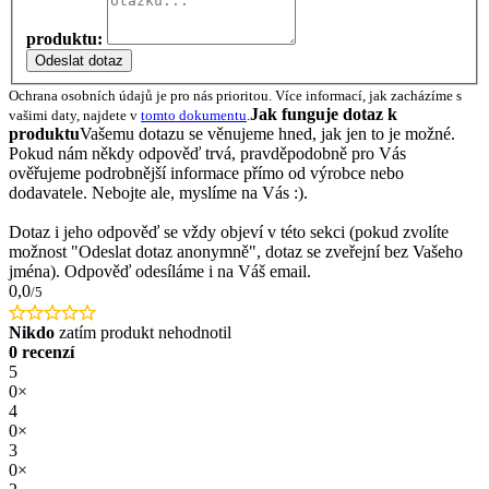
produktu:
Odeslat dotaz
Ochrana osobních údajů je pro nás prioritou. Více informací, jak zacházíme s
Jak funguje dotaz k
vašimi daty, najdete v
tomto dokumentu
.
produktu
Vašemu dotazu se věnujeme hned, jak jen to je možné.
Pokud nám někdy odpověď trvá, pravděpodobně pro Vás
ověřujeme podrobnější informace přímo od výrobce nebo
dodavatele. Nebojte ale, myslíme na Vás :).
Dotaz i jeho odpověď se vždy objeví v této sekci (pokud zvolíte
možnost "Odeslat dotaz anonymně", dotaz se zveřejní bez Vašeho
jména). Odpověď odesíláme i na Váš email.
0,0
/5
Nikdo
zatím produkt nehodnotil
0 recenzí
5
0×
4
0×
3
0×