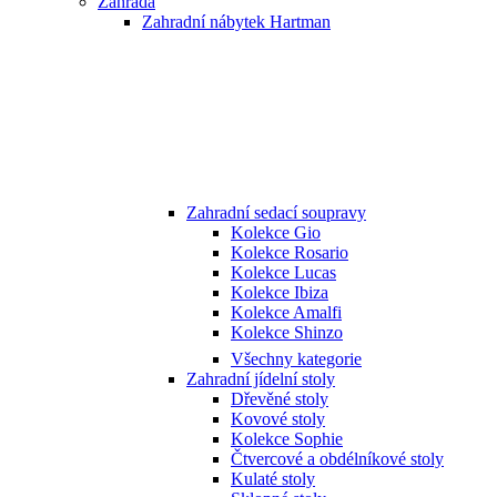
Zahrada
Zahradní nábytek Hartman
Zahradní sedací soupravy
Kolekce Gio
Kolekce Rosario
Kolekce Lucas
Kolekce Ibiza
Kolekce Amalfi
Kolekce Shinzo
Všechny kategorie
Zahradní jídelní stoly
Dřevěné stoly
Kovové stoly
Kolekce Sophie
Čtvercové a obdélníkové stoly
Kulaté stoly