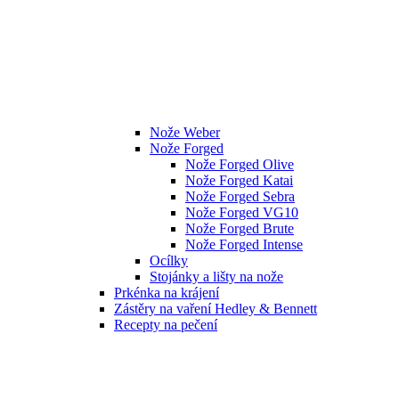
Nože Weber
Nože Forged
Nože Forged Olive
Nože Forged Katai
Nože Forged Sebra
Nože Forged VG10
Nože Forged Brute
Nože Forged Intense
Ocílky
Stojánky a lišty na nože
Prkénka na krájení
Zástěry na vaření Hedley & Bennett
Recepty na pečení