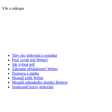
Vše o nákupu
Tipy pro grilování a poradna
Proč zvolit gril Weber?
Jak vybrat gril
Základní příslušenství Weber
Doprava a platba
Montáž grilů Weber
Montáž zahradního domku Biohort
Soukromé kurzy grilování