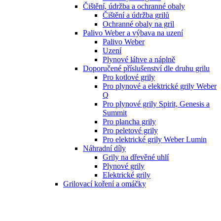
Čištění, údržba a ochranné obaly
Čištění a údržba grilů
Ochranné obaly na gril
Palivo Weber a výbava na uzení
Palivo Weber
Uzení
Plynové láhve a náplně
Doporučené příslušenství dle druhu grilu
Pro kotlové grily
Pro plynové a elektrické grily Weber
Q
Pro plynové grily Spirit, Genesis a
Summit
Pro plancha grily
Pro peletové grily
Pro elektrické grily Weber Lumin
Náhradní díly
Grily na dřevěné uhlí
Plynové grily
Elektrické grily
Grilovací koření a omáčky