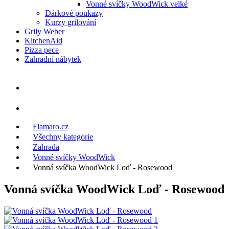
Vonné svíčky WoodWick velké
Dárkové poukazy
Kurzy grilování
Grily Weber
KitchenAid
Pizza pece
Zahradní nábytek
Flamaro.cz
Všechny kategorie
Zahrada
Vonné svíčky WoodWick
Vonná svíčka WoodWick Loď - Rosewood
Vonná svíčka WoodWick Loď - Rosewood