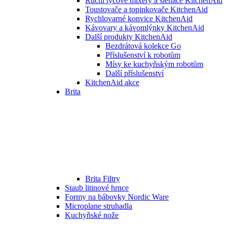
Ruční tyčové mixéry a šlehače KitchenAid
Toustovače a topinkovače KitchenAid
Rychlovarné konvice KitchenAid
Kávovary a kávomlýnky KitchenAid
Další produkty KitchenAid
Bezdrátová kolekce Go
Příslušenství k robotům
Mísy ke kuchyňským robotům
Další příslušenství
KitchenAid akce
Brita
Brita Filtry
Staub litinové hrnce
Formy na bábovky Nordic Ware
Microplane struhadla
Kuchyňské nože