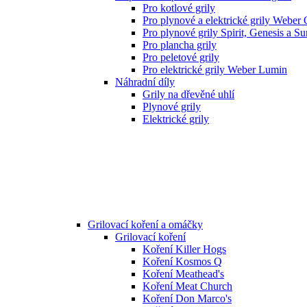
Pro kotlové grily
Pro plynové a elektrické grily Weber
Pro plynové grily Spirit, Genesis a S
Pro plancha grily
Pro peletové grily
Pro elektrické grily Weber Lumin
Náhradní díly
Grily na dřevěné uhlí
Plynové grily
Elektrické grily
Grilovací koření a omáčky
Grilovací koření
Koření Killer Hogs
Koření Kosmos Q
Koření Meathead's
Koření Meat Church
Koření Don Marco's