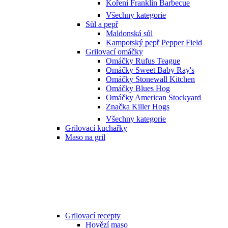
Koření Franklin Barbecue
Všechny kategorie
Sůl a pepř
Maldonská sůl
Kampotský pepř Pepper Field
Grilovací omáčky
Omáčky Rufus Teague
Omáčky Sweet Baby Ray's
Omáčky Stonewall Kitchen
Omáčky Blues Hog
Omáčky American Stockyard
Značka Killer Hogs
Všechny kategorie
Grilovací kuchařky
Maso na gril
Grilovací recepty
Hovězí maso