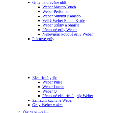
Grily na dřevěné uhlí
Weber Master-Touch
Weber Performer
Weber Summit Kamado
Velký Weber Ranch Kettle
Weber udírny a ohniště
Přenosné grily Weber
Nejlevnější kotlové grily Weber
Peletové grily
Elektrické grily
Weber Pulse
Weber Lumin
Weber Q
Přenosné elektrické grily Weber
Zahradní kuchyně Weber
Grily Weber v akci
Vše ke grilování