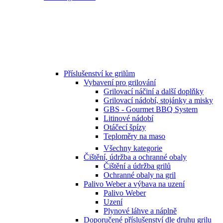
Příslušenství ke grilům
Vybavení pro grilování
Grilovací náčiní a další doplňky
Grilovací nádobí, stojánky a misky
GBS - Gourmet BBQ System
Litinové nádobí
Otáčecí špízy
Teploměry na maso
Všechny kategorie
Čištění, údržba a ochranné obaly
Čištění a údržba grilů
Ochranné obaly na gril
Palivo Weber a výbava na uzení
Palivo Weber
Uzení
Plynové láhve a náplně
Doporučené příslušenství dle druhu grilu