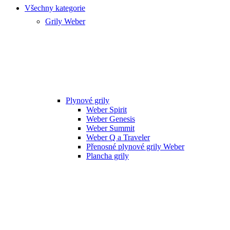
Všechny kategorie
Grily Weber
Plynové grily
Weber Spirit
Weber Genesis
Weber Summit
Weber Q a Traveler
Přenosné plynové grily Weber
Plancha grily