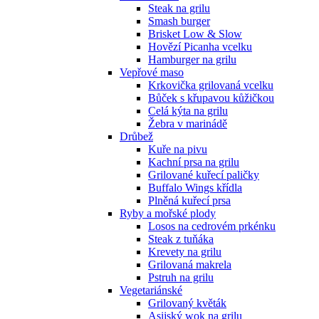
Steak na grilu
Smash burger
Brisket Low & Slow
Hovězí Picanha vcelku
Hamburger na grilu
Vepřové maso
Krkovička grilovaná vcelku
Bůček s křupavou kůžičkou
Celá kýta na grilu
Žebra v marinádě
Drůbež
Kuře na pivu
Kachní prsa na grilu
Grilované kuřecí paličky
Buffalo Wings křídla
Plněná kuřecí prsa
Ryby a mořské plody
Losos na cedrovém prkénku
Steak z tuňáka
Krevety na grilu
Grilovaná makrela
Pstruh na grilu
Vegetariánské
Grilovaný květák
Asijský wok na grilu