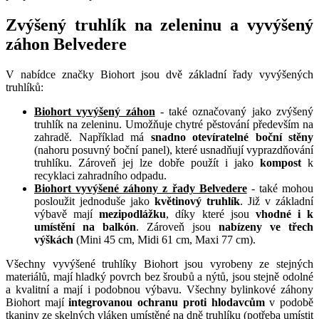
Zvýšený truhlík na zeleninu a vyvýšený
záhon Belvedere
V nabídce značky Biohort jsou dvě základní řady vyvýšených
truhlíků:
Biohort vyvýšený záhon
- také označovaný jako zvýšený
truhlík na zeleninu. Umožňuje chytré pěstování především na
zahradě. Například má
snadno otevíratelné boční stěny
(nahoru posuvný boční panel), které usnadňují vyprazdňování
truhlíku. Zároveň jej lze dobře použít i jako
kompost
k
recyklaci zahradního odpadu.
Biohort vyvýšené záhony z řady Belvedere
- také mohou
posloužit jednoduše jako
květinový truhlík
. Již v základní
výbavě mají
mezipodlážku
, díky které jsou
vhodné i k
umístění na balkón
. Zároveň jsou
nabízeny ve třech
výškách
(Mini 45 cm, Midi 61 cm, Maxi 77 cm).
Všechny vyvýšené truhlíky Biohort jsou vyrobeny ze stejných
materiálů, mají hladký povrch bez šroubů a nýtů, jsou stejně odolné
a kvalitní a mají i podobnou výbavu. Všechny bylinkové záhony
Biohort mají
integrovanou ochranu proti hlodavcům
v podobě
tkaniny ze skelných vláken umístěné na dně truhlíku (potřeba umístit