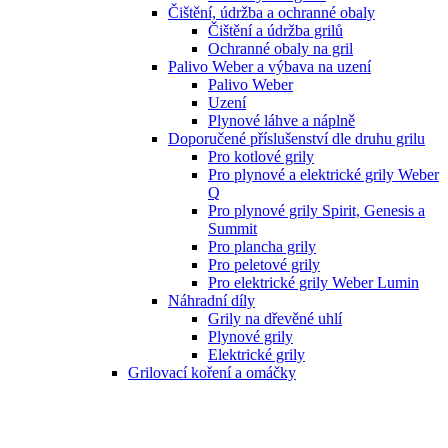
Čištění, údržba a ochranné obaly
Čištění a údržba grilů
Ochranné obaly na gril
Palivo Weber a výbava na uzení
Palivo Weber
Uzení
Plynové láhve a náplně
Doporučené příslušenství dle druhu grilu
Pro kotlové grily
Pro plynové a elektrické grily Weber
Q
Pro plynové grily Spirit, Genesis a
Summit
Pro plancha grily
Pro peletové grily
Pro elektrické grily Weber Lumin
Náhradní díly
Grily na dřevěné uhlí
Plynové grily
Elektrické grily
Grilovací koření a omáčky