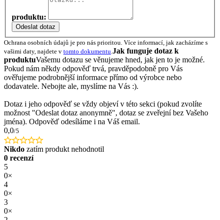
produktu:
Odeslat dotaz
Ochrana osobních údajů je pro nás prioritou. Více informací, jak zacházíme s
Jak funguje dotaz k
vašimi daty, najdete v
tomto dokumentu
.
produktu
Vašemu dotazu se věnujeme hned, jak jen to je možné.
Pokud nám někdy odpověď trvá, pravděpodobně pro Vás
ověřujeme podrobnější informace přímo od výrobce nebo
dodavatele. Nebojte ale, myslíme na Vás :).
Dotaz i jeho odpověď se vždy objeví v této sekci (pokud zvolíte
možnost "Odeslat dotaz anonymně", dotaz se zveřejní bez Vašeho
jména). Odpověď odesíláme i na Váš email.
0,0
/5
Nikdo
zatím produkt nehodnotil
0 recenzí
5
0×
4
0×
3
0×
2