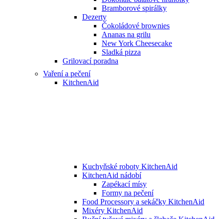
Bramborové spirálky
Dezerty
Čokoládové brownies
Ananas na grilu
New York Cheesecake
Sladká pizza
Grilovací poradna
Vaření a pečení
KitchenAid
Kuchyňské roboty KitchenAid
KitchenAid nádobí
Zapékací mísy
Formy na pečení
Food Processory a sekáčky KitchenAid
Mixéry KitchenAid