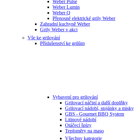
Weber Pulse
Weber Lumin
Weber Q
Přenosné elektrické grily Weber
Zahradní kuchyně Weber
Grily Weber v akci
Vše ke grilování
Příslušenství ke grilům
Vybavení pro grilování
Grilovací náčiní a další doplňky
Grilovací nádobí, stojánky a misky
GBS - Gourmet BBQ System
Litinové nádobí
Otáčecí špízy
Teploměry na maso
Všechny kategorie