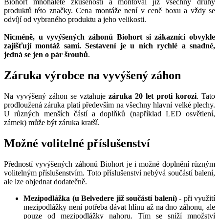
Biohort mnohaleté zkušenosti a montoval již všechny druhy
produktů této značky. Cena montáže není v ceně boxu a vždy se
odvíjí od vybraného produktu a jeho velikosti.
Nicméně, u vyvýšených záhonů Biohort si zákazníci obvykle
zajišťují montáž sami. Sestavení je u nich rychlé a snadné,
jedná se jen o pár šroubů
.
Záruka výrobce na vyvýšený záhon
Na vyvýšený záhon se vztahuje
záruka 20 let proti korozi
. Tato
prodloužená záruka platí především na všechny hlavní velké plechy.
U různých menších částí a doplňků (například LED osvětlení,
zámek) může být záruka kratší.
Možné volitelné příslušenství
Předností vyvýšených záhonů Biohort je i možné doplnění různým
volitelným příslušenstvím. Toto příslušenství nebývá součástí balení,
ale lze objednat dodatečně.
Mezipodlážka (u Belvedere již součástí balení)
- při využití
mezipodlážky není potřeba dávat hlínu až na dno záhonu, ale
pouze od mezipodlážky nahoru. Tím se sníží množství