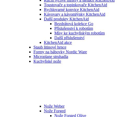
Ruční tyčové mixéry a šlehače KitchenAid
Toustovače a topinkovače KitchenAid
Rychlovarné konvice KitchenAid
Kávovary a kávomlýnky KitchenAid
Další produkty KitchenAid
Bezdrátová kolekce Go
Příslušenství k robotům
Mísy ke kuchyňským robotům
Další příslušenství
KitchenAid akce
Staub litinové hrnce
Formy na bábovky Nordic Ware
Microplane struhadla
Kuchyňské nože
Nože Weber
Nože Forged
Nože Forged Olive