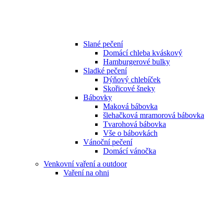
Slané pečení
Domácí chleba kváskový
Hamburgerové bulky
Sladké pečení
Dýňový chlebíček
Skořicové šneky
Bábovky
Maková bábovka
šlehačková mramorová bábovka
Tvarohová bábovka
Vše o bábovkách
Vánoční pečení
Domácí vánočka
Venkovní vaření a outdoor
Vaření na ohni