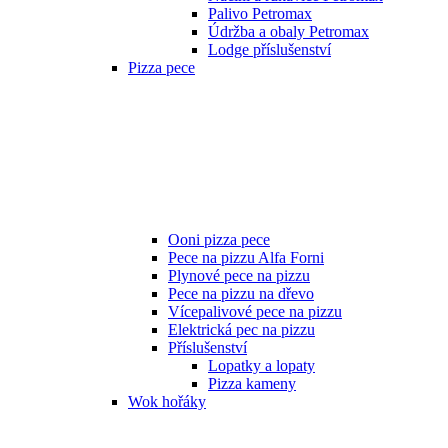
Palivo Petromax
Údržba a obaly Petromax
Lodge příslušenství
Pizza pece
Ooni pizza pece
Pece na pizzu Alfa Forni
Plynové pece na pizzu
Pece na pizzu na dřevo
Vícepalivové pece na pizzu
Elektrická pec na pizzu
Příslušenství
Lopatky a lopaty
Pizza kameny
Wok hořáky