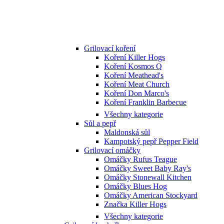
Grilovací koření
Koření Killer Hogs
Koření Kosmos Q
Koření Meathead's
Koření Meat Church
Koření Don Marco's
Koření Franklin Barbecue
Všechny kategorie
Sůl a pepř
Maldonská sůl
Kampotský pepř Pepper Field
Grilovací omáčky
Omáčky Rufus Teague
Omáčky Sweet Baby Ray's
Omáčky Stonewall Kitchen
Omáčky Blues Hog
Omáčky American Stockyard
Značka Killer Hogs
Všechny kategorie