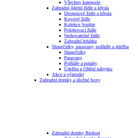
Všechny kategorie
Zahradní jídelní židle a křesla
Designové židle a křesla
Kovové židle
Kolekce Sophie
Polohovací židle
Stohovatelné židle
Zahradní lehátka
Slunečníky, paravany, polštáře a údržba
Slunečníky
Paravany
Polštáře a potahy
Údržba a čištění nábytku
Akce a výprodej
Zahradní domky a úložné boxy
Zahradní domky Biohort