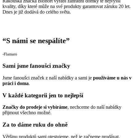
Rakouská značka Biohort vyrábí zahradní domky té nejvyšší
kvality, díky které může na své produkty garantovat záruku 20 let.
Dnes je již dodává do celého světa.
“
S námi se nespálíte
”
‐Flamaro
Sami jsme fanoušci značky
Jsme fanoušci značek z naší nabídky a sami je
používáme u nás v
práci i doma
.
V každé kategorii jen to nejlepší
Značky do prodeje si vybíráme
, nechceme do naší nabídky
přijmout všechno možné.
Za to dáme ruku do ohně
Většinu produktů sami otestujeme, než je začneme prodávat.