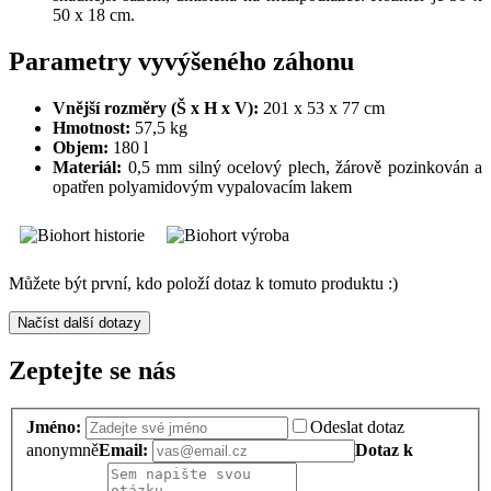
50 x 18 cm.
Parametry vyvýšeného záhonu
Vnější rozměry (Š x H x V):
201 x 53 x 77 cm
Hmotnost:
57,5 kg
Objem:
180 l
Materiál:
0,5 mm silný ocelový plech, žárově pozinkován a
opatřen polyamidovým vypalovacím lakem
Můžete být první, kdo položí dotaz k tomuto produktu :)
Načíst další dotazy
Zeptejte se nás
Jméno:
Odeslat dotaz
anonymně
Email:
Dotaz k