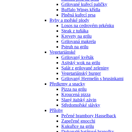
Grilované kuřecí paličky
Buffalo Wings křídla
Plněná kuřecí prsa
Ryby a mořské plody
Losos na cedrovém prkénku
Steak z tuňáka
Krevety na grilu
Grilovaná makrela
Pstruh na grilu
Vegetariánské
Grilovaný květák
Asijský wok na grilu
Salát z grilované zeleniny
Vegetariánský burger
Grilovaný Hermelín s brusinkami
Předkrmy a snacky
Pizza na grilu
Kroucená pizza
Slaný italský závin
Středomořské slávky
Přílohy
Pečené brambory Hasselback
Zapečené gnocchi
Kukuřice na grilu
Dokonalé batátové hranolky