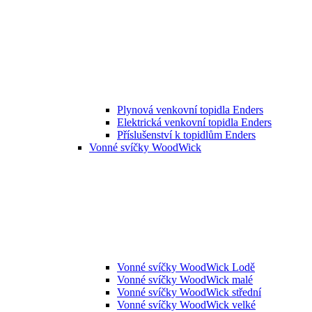
Plynová venkovní topidla Enders
Elektrická venkovní topidla Enders
Příslušenství k topidlům Enders
Vonné svíčky WoodWick
Vonné svíčky WoodWick Lodě
Vonné svíčky WoodWick malé
Vonné svíčky WoodWick střední
Vonné svíčky WoodWick velké