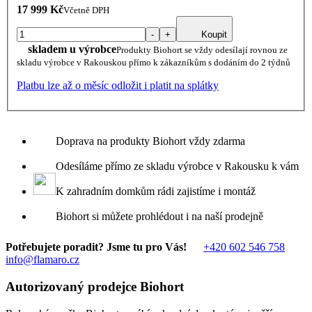
17 999 Kč
Včetně DPH
-
+
Koupit
skladem u výrobce
Produkty Biohort se vždy odesílají rovnou ze
skladu výrobce v Rakouskou přímo k zákazníkům s dodáním do 2 týdnů
Platbu lze až o měsíc odložit i platit na splátky
Doprava na produkty Biohort vždy zdarma
Odesíláme přímo ze skladu výrobce v Rakousku k vám
K zahradním domkům rádi zajistíme i montáž
Biohort si můžete prohlédout i na naší prodejně
Potřebujete poradit? Jsme tu pro Vás!
+420 602 546 758
info@flamaro.cz
Autorizovaný prodejce Biohort