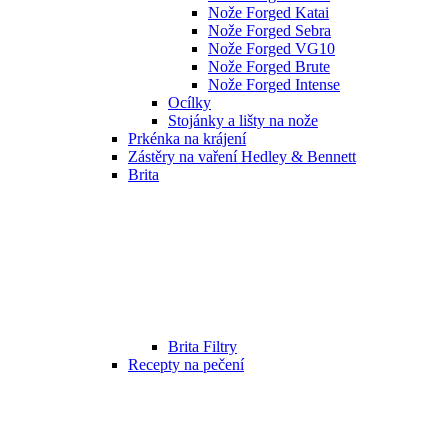
Nože Forged Katai
Nože Forged Sebra
Nože Forged VG10
Nože Forged Brute
Nože Forged Intense
Ocílky
Stojánky a lišty na nože
Prkénka na krájení
Zástěry na vaření Hedley & Bennett
Brita
Brita Filtry
Recepty na pečení