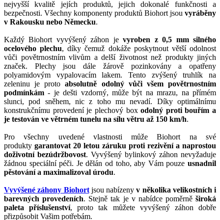
nejvyšší kvalitě jejích produktů, jejich dokonalé funkčnosti a
bezpečnosti. Všechny komponenty produktů Biohort jsou
vyráběny
v Rakousku nebo Německu
.
Každý Biohort vyvýšený záhon je
vyroben z 0,5 mm silného
ocelového plechu
, díky čemuž dokáže poskytnout větší odolnost
vůči povětrnostním vlivům a delší životnost než produkty jiných
značek. Plechy jsou dále žárově pozinkovány a opatřeny
polyamidovým vypalovacím lakem. Tento zvýšený truhlík na
zeleninu je proto
absolutně odolný vůči všem povětrnostním
podmínkám
- je dešti vzdorný, může být na mrazu, na přímém
slunci, pod sněhem, nic z toho mu nevadí. Díky optimálnímu
konstrukčnímu provedení je plechový box
odolný proti bouřím a
je testován ve větrném tunelu na sílu větru až 150 km/h
.
Pro všechny uvedené vlastnosti může Biohort na své
produkty
garantovat 20 letou záruku proti rezivění a naprostou
doživotní bezúdržbovost
. Vyvýšený bylinkový záhon nevyžaduje
žádnou speciální péči. Je dělán od toho, aby Vám pouze
usnadnil
pěstování a maximalizoval úrodu
.
Vyvýšené záhony Biohort
jsou nabízeny
v několika velikostních i
barevných provedeních
. Stejně tak je v nabídce poměrně
široká
paleta příslušenství
, proto tak můžete vyvýšený záhon dobře
přizpůsobit Vašim potřebám.