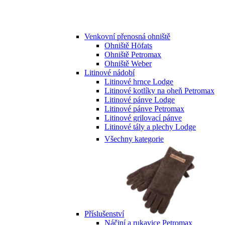
Venkovní přenosná ohniště
Ohniště Höfats
Ohniště Petromax
Ohniště Weber
Litinové nádobí
Litinové hrnce Lodge
Litinové kotlíky na oheň Petromax
Litinové pánve Lodge
Litinové pánve Petromax
Litinové grilovací pánve
Litinové tály a plechy Lodge
Všechny kategorie
Příslušenství
Náčiní a rukavice Petromax