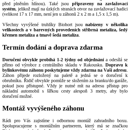
před plněním hlínou). Také jsou
připraveny na zavlažovací
systém
, jelikož mají na úzkých stranách otvor na zavlažovací hadici
(velikost 17 x 17 mm, není jen u záhonů 2 x 2 m a 1,5 x 1,5 m).
Všechny vyvýšené truhlíky Biohort jsou
nabízeny v několika
velikostech a v barevných provedeních stříbrná metalíza, šedý
křemen metalíza a tmavě šedá metalíza
.
Termín dodání a doprava zdarma
Doručení obvykle probíhá 1-2 týdny od objednání
a odesílá se
přímo od výrobce z centrálního skladu v Rakousku.
Dopravu k
bylinkovému záhonu poskytujeme vždy zdarma na Vaši adresu
.
Záhon přijede rozložený na paletě a jedná se o doručení k
obrubníku. Řidič obvykle pomůže se složením za branku/do garáže,
pokud jsou přístupné. Vždy je nutné mít na adresu přístup pro
nákladní automobil s šířkou cesty alespoň 3 metry, aby bylo
doručení možné.
Montáž vyvýšeného záhonu
Rádi pro Vás zajistíme i odbornou montáž zahradního boxu.
Spolupracujeme s montážním partnerem, který má se značkou