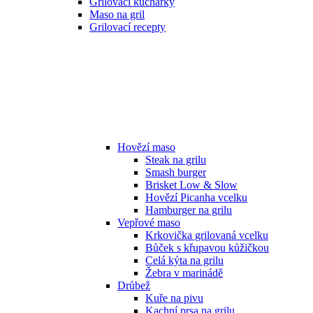
Grilovací kuchařky
Maso na gril
Grilovací recepty
Hovězí maso
Steak na grilu
Smash burger
Brisket Low & Slow
Hovězí Picanha vcelku
Hamburger na grilu
Vepřové maso
Krkovička grilovaná vcelku
Bůček s křupavou kůžičkou
Celá kýta na grilu
Žebra v marinádě
Drůbež
Kuře na pivu
Kachní prsa na grilu