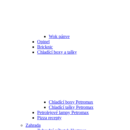
Wok pánve
Opinel
Bricknic
Chladící boxy a tašky
Chladící boxy Petromax
Chladící tašky Petromax
Petrolejové lampy Petromax
Pizza recepty
Zahrada