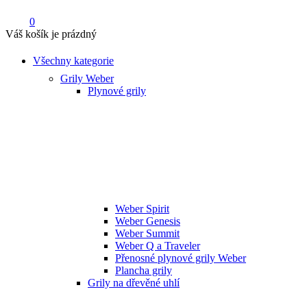
0
Váš košík je prázdný
Všechny kategorie
Grily Weber
Plynové grily
Weber Spirit
Weber Genesis
Weber Summit
Weber Q a Traveler
Přenosné plynové grily Weber
Plancha grily
Grily na dřevěné uhlí