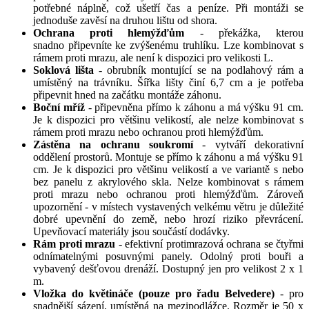
potřebné náplně, což ušetří čas a peníze. Při montáži se
jednoduše zavěsí na druhou lištu od shora.
Ochrana proti hlemýžďům
- překážka, kterou
snadno připevníte ke zvýšenému truhlíku. Lze kombinovat s
rámem proti mrazu, ale není k dispozici pro velikosti L.
Soklová lišta
- obrubník montující se na podlahový rám a
umístěný na trávníku. Šířka lišty činí 6,7 cm a je potřeba
připevnit hned na začátku montáže záhonu.
Boční mříž
- připevněna přímo k záhonu a má výšku 91 cm.
Je k dispozici pro většinu velikostí, ale nelze kombinovat s
rámem proti mrazu nebo ochranou proti hlemýžďům.
Zástěna na ochranu soukromí
- vytváří dekorativní
oddělení prostorů. Montuje se přímo k záhonu a má výšku 91
cm. Je k dispozici pro většinu velikostí a ve variantě s nebo
bez panelu z akrylového skla. Nelze kombinovat s rámem
proti mrazu nebo ochranou proti hlemýžďům. Zároveň
upozornění - v místech vystavených velkému větru je důležité
dobré upevnění do země, nebo hrozí riziko převrácení.
Upevňovací materiály jsou součástí dodávky.
Rám proti mrazu
- efektivní protimrazová ochrana se čtyřmi
odnímatelnými posuvnými panely. Odolný proti bouři a
vybavený dešťovou drenáží. Dostupný jen pro velikost 2 x 1
m.
Vložka do květináče (pouze pro řadu Belvedere)
- pro
snadnější sázení, umístěná na mezipodlážce. Rozměr je 50 x