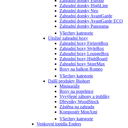
Zahradní domky Europa
Zahradní domky HighLine
Zahradní domky Neo
Zahradní domky AvantGarde
Zahradní domky AvantGarde ECO
Zahradní domky Panorama
Všechny kategorie
Úložné zahradní boxy
Zahradní boxy FreizeitBox
Zahradní boxy StyleBox
Zahradní boxy LoungeBox
Zahradní boxy HighBoard
Zahradní boxy StoreMax
Boxy na balkon Romeo
Všechny kategorie
Další produkty Biohort
Minigaráže
Boxy na popelnice
Vyvýšené záhony a truhlíky
Dřevníky WoodStock
Zástěna na zahradu
Kompostér MonAmi
Všechny kategorie
Venkovní topidla Enders