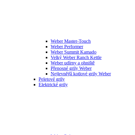
Weber Master-Touch
Weber Performer
Weber Summit Kamado
Velký Weber Ranch Kettle
Weber udírny a ohniště
Přenosné grily Weber
Nejlevnější kotlové grily Weber
Peletové grily
Elektrické grily