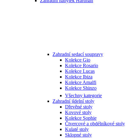
Zahradní nábytek Hartman
Zahradní sedací soupravy
Kolekce Gio
Kolekce Rosario
Kolekce Lucas
Kolekce Ibiza
Kolekce Amalfi
Kolekce Shinzo
Všechny kategorie
Zahradní jídelní stoly
Dřevěné stoly
Kovové stoly
Kolekce Sophie
Čtvercové a obdélníkové stoly
Kulaté stoly
Sklopné stoly