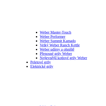
Weber Master-Touch
Weber Performer
Weber Summit Kamado
Velký Weber Ranch Kettle
Weber udírny a ohniště
Přenosné grily Weber
Nejlevnější kotlové grily Weber
Peletové grily
Elektrické grily