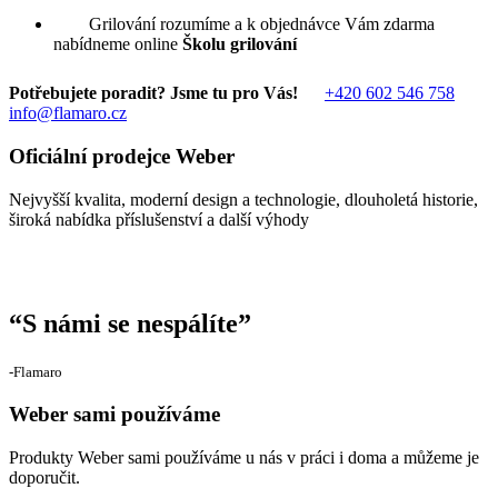
Grilování rozumíme a k objednávce Vám zdarma
nabídneme online
Školu grilování
Potřebujete poradit? Jsme tu pro Vás!
+420 602 546 758
info@flamaro.cz
Oficiální prodejce Weber
Nejvyšší kvalita, moderní design a technologie, dlouholetá historie,
široká nabídka příslušenství a další výhody
“
S námi se nespálíte
”
‐Flamaro
Weber sami používáme
Produkty Weber sami používáme u nás v práci i doma a můžeme je
doporučit.