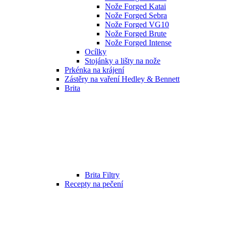
Nože Forged Katai
Nože Forged Sebra
Nože Forged VG10
Nože Forged Brute
Nože Forged Intense
Ocílky
Stojánky a lišty na nože
Prkénka na krájení
Zástěry na vaření Hedley & Bennett
Brita
Brita Filtry
Recepty na pečení