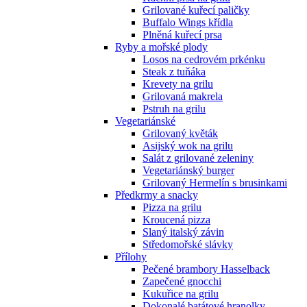
Grilované kuřecí paličky
Buffalo Wings křídla
Plněná kuřecí prsa
Ryby a mořské plody
Losos na cedrovém prkénku
Steak z tuňáka
Krevety na grilu
Grilovaná makrela
Pstruh na grilu
Vegetariánské
Grilovaný květák
Asijský wok na grilu
Salát z grilované zeleniny
Vegetariánský burger
Grilovaný Hermelín s brusinkami
Předkrmy a snacky
Pizza na grilu
Kroucená pizza
Slaný italský závin
Středomořské slávky
Přílohy
Pečené brambory Hasselback
Zapečené gnocchi
Kukuřice na grilu
Dokonalé batátové hranolky