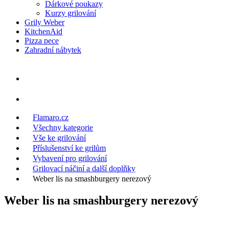
Dárkové poukazy
Kurzy grilování
Grily Weber
KitchenAid
Pizza pece
Zahradní nábytek
Flamaro.cz
Všechny kategorie
Vše ke grilování
Příslušenství ke grilům
Vybavení pro grilování
Grilovací náčiní a další doplňky
Weber lis na smashburgery nerezový
Weber lis na smashburgery nerezový