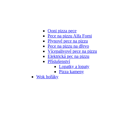
Ooni pizza pece
Pece na pizzu Alfa Forni
Plynové pece na pizzu
Pece na pizzu na dřevo
Vícepalivové pece na pizzu
Elektrická pec na pizzu
Příslušenství
Lopatky a lopaty
Pizza kameny
Wok hořáky