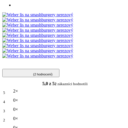
(2 hodnocení)
5,0 z 5
2
zákazníci hodnotili
2×
5
0×
4
0×
3
0×
2
0×