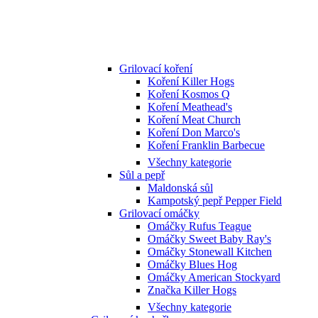
Grilovací koření
Koření Killer Hogs
Koření Kosmos Q
Koření Meathead's
Koření Meat Church
Koření Don Marco's
Koření Franklin Barbecue
Všechny kategorie
Sůl a pepř
Maldonská sůl
Kampotský pepř Pepper Field
Grilovací omáčky
Omáčky Rufus Teague
Omáčky Sweet Baby Ray's
Omáčky Stonewall Kitchen
Omáčky Blues Hog
Omáčky American Stockyard
Značka Killer Hogs
Všechny kategorie