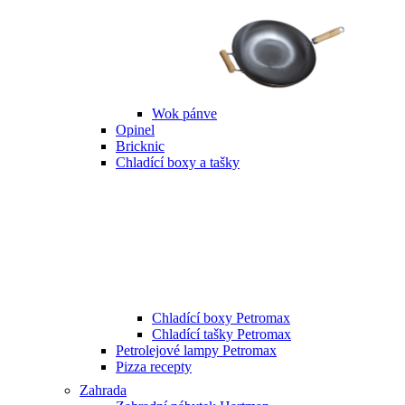
Wok pánve
Opinel
Bricknic
Chladící boxy a tašky
Chladící boxy Petromax
Chladící tašky Petromax
Petrolejové lampy Petromax
Pizza recepty
Zahrada