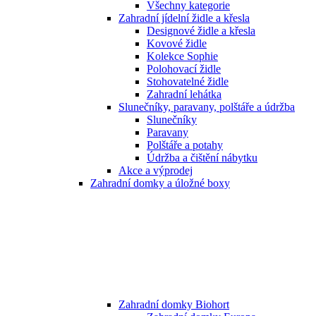
Všechny kategorie
Zahradní jídelní židle a křesla
Designové židle a křesla
Kovové židle
Kolekce Sophie
Polohovací židle
Stohovatelné židle
Zahradní lehátka
Slunečníky, paravany, polštáře a údržba
Slunečníky
Paravany
Polštáře a potahy
Údržba a čištění nábytku
Akce a výprodej
Zahradní domky a úložné boxy
Zahradní domky Biohort