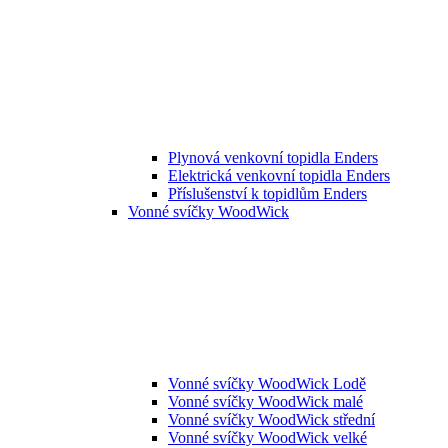
Plynová venkovní topidla Enders
Elektrická venkovní topidla Enders
Příslušenství k topidlům Enders
Vonné svíčky WoodWick
Vonné svíčky WoodWick Lodě
Vonné svíčky WoodWick malé
Vonné svíčky WoodWick střední
Vonné svíčky WoodWick velké