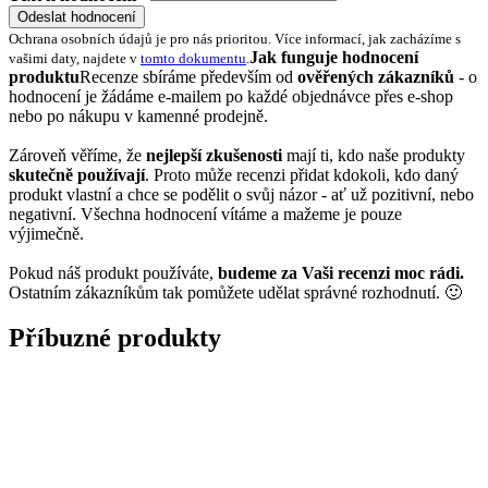
Odeslat hodnocení
Ochrana osobních údajů je pro nás prioritou. Více informací, jak zacházíme s
Jak funguje hodnocení
vašimi daty, najdete v
tomto dokumentu
.
produktu
Recenze sbíráme především od
ověřených zákazníků
- o
hodnocení je žádáme e-mailem po každé objednávce přes e-shop
nebo po nákupu v kamenné prodejně.
Zároveň věříme, že
nejlepší zkušenosti
mají ti, kdo naše produkty
skutečně používají
. Proto může recenzi přidat kdokoli, kdo daný
produkt vlastní a chce se podělit o svůj názor - ať už pozitivní, nebo
negativní. Všechna hodnocení vítáme a mažeme je pouze
výjimečně.
Pokud náš produkt používáte,
budeme za Vaši recenzi moc rádi.
Ostatním zákazníkům tak pomůžete udělat správné rozhodnutí. 🙂
Příbuzné produkty