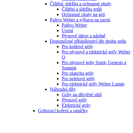
Čištění, údržba a ochranné obaly
Čištění a údržba grilů
Ochranné obaly na gril
Palivo Weber a výbava na uzení
Palivo Weber
Uzení
Plynové láhve a náplně
Doporučené příslušenství dle druhu grilu
Pro kotlové grily
Pro plynové a elektrické grily Weber
Q
Pro plynové grily Spirit, Genesis a
Summit
Pro plancha grily
Pro peletové grily
Pro elektrické grily Weber Lumin
Náhradní díly
Grily na dřevěné uhlí
Plynové grily
Elektrické grily
Grilovací koření a omáčky