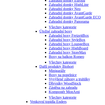
Zahradní domky Europa
Zahradní domky HighLine
Zahradní domky Neo
Zahradní domky AvantGarde
Zahradní domky AvantGarde ECO
Zahradní domky Panorama
Všechny kategorie
Úložné zahradní boxy
Zahradní boxy FreizeitBox
Zahradní boxy StyleBox
Zahradní boxy LoungeBox
Zahradní boxy HighBoard
Zahradní boxy StoreMax
Boxy na balkon Romeo
Všechny kategorie
Další produkty Biohort
Minigaráže
Boxy na popelnice
Vyvýšené záhony a truhlíky
Dřevníky WoodStock
Zástěna na zahradu
Kompostér MonAmi
Všechny kategorie
Venkovní topidla Enders