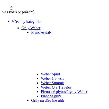
0
Váš košík je prázdný
Všechny kategorie
Grily Weber
Plynové grily
Weber Spirit
Weber Genesis
Weber Summit
Weber Q a Traveler
Přenosné plynové grily Weber
Plancha grily
Grily na dřevěné uhlí