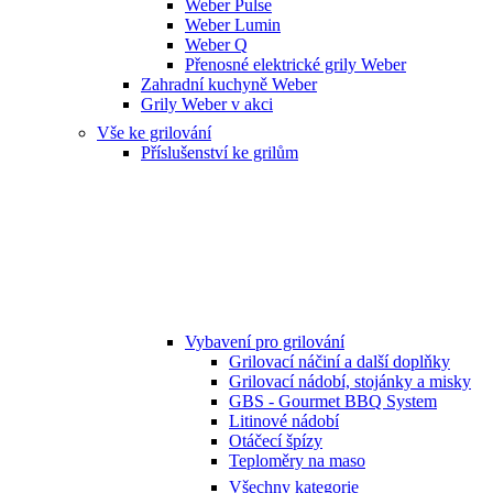
Weber Pulse
Weber Lumin
Weber Q
Přenosné elektrické grily Weber
Zahradní kuchyně Weber
Grily Weber v akci
Vše ke grilování
Příslušenství ke grilům
Vybavení pro grilování
Grilovací náčiní a další doplňky
Grilovací nádobí, stojánky a misky
GBS - Gourmet BBQ System
Litinové nádobí
Otáčecí špízy
Teploměry na maso
Všechny kategorie