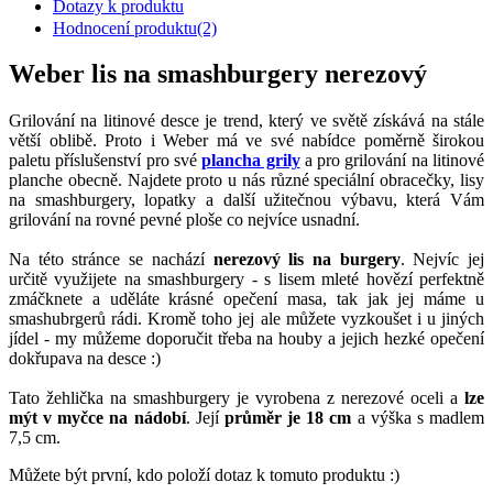
Dotazy k produktu
Hodnocení produktu
(2)
Weber lis na smashburgery nerezový
Grilování na litinové desce je trend, který ve světě získává na stále
větší oblibě. Proto i Weber má ve své nabídce poměrně širokou
paletu příslušenství pro své
plancha grily
a pro grilování na litinové
planche obecně. Najdete proto u nás různé speciální obracečky, lisy
na smashburgery, lopatky a další užitečnou výbavu, která Vám
grilování na rovné pevné ploše co nejvíce usnadní.
Na této stránce se nachází
nerezový lis na burgery
. Nejvíc jej
určitě využijete na smashburgery - s lisem mleté hovězí perfektně
zmáčknete a uděláte krásné opečení masa, tak jak jej máme u
smashubrgerů rádi. Kromě toho jej ale můžete vyzkoušet i u jiných
jídel - my můžeme doporučit třeba na houby a jejich hezké opečení
dokřupava na desce :)
Tato žehlička na smashburgery je vyrobena z nerezové oceli a
lze
mýt v myčce na nádobí
. Její
průměr je 18 cm
a výška s madlem
7,5 cm.
Můžete být první, kdo položí dotaz k tomuto produktu :)