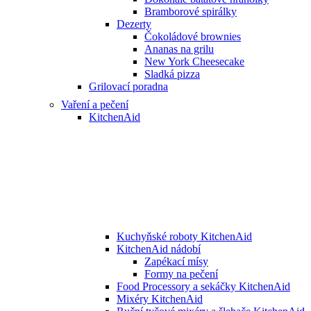
Bramborové spirálky
Dezerty
Čokoládové brownies
Ananas na grilu
New York Cheesecake
Sladká pizza
Grilovací poradna
Vaření a pečení
KitchenAid
Kuchyňské roboty KitchenAid
KitchenAid nádobí
Zapékací mísy
Formy na pečení
Food Processory a sekáčky KitchenAid
Mixéry KitchenAid