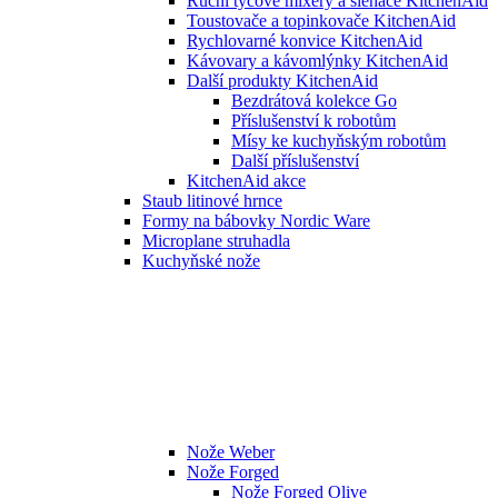
Ruční tyčové mixéry a šlehače KitchenAid
Toustovače a topinkovače KitchenAid
Rychlovarné konvice KitchenAid
Kávovary a kávomlýnky KitchenAid
Další produkty KitchenAid
Bezdrátová kolekce Go
Příslušenství k robotům
Mísy ke kuchyňským robotům
Další příslušenství
KitchenAid akce
Staub litinové hrnce
Formy na bábovky Nordic Ware
Microplane struhadla
Kuchyňské nože
Nože Weber
Nože Forged
Nože Forged Olive