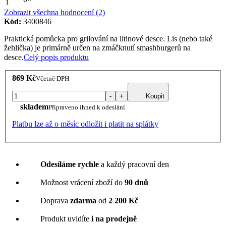
1
Zobrazit všechna hodnocení (2)
Kód:
3400846
Praktická pomůcka pro grilování na litinové desce. Lis (nebo také
žehlička) je primárně určen na zmáčknutí smashburgerů na
desce.
Celý popis produktu
869 Kč
Včetně DPH
-
+
Koupit
skladem
Připraveno ihned k odeslání
Platbu lze až o měsíc odložit i platit na splátky
Odesíláme rychle
a každý pracovní den
Možnost vrácení zboží do
90 dnů
Doprava
zdarma
od
2 200 Kč
Produkt uvidíte
i na prodejně