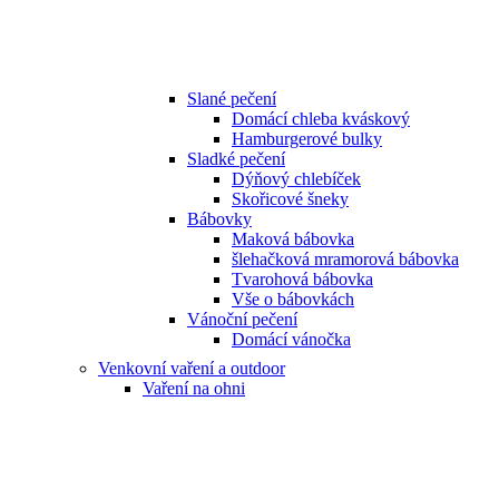
Slané pečení
Domácí chleba kváskový
Hamburgerové bulky
Sladké pečení
Dýňový chlebíček
Skořicové šneky
Bábovky
Maková bábovka
šlehačková mramorová bábovka
Tvarohová bábovka
Vše o bábovkách
Vánoční pečení
Domácí vánočka
Venkovní vaření a outdoor
Vaření na ohni