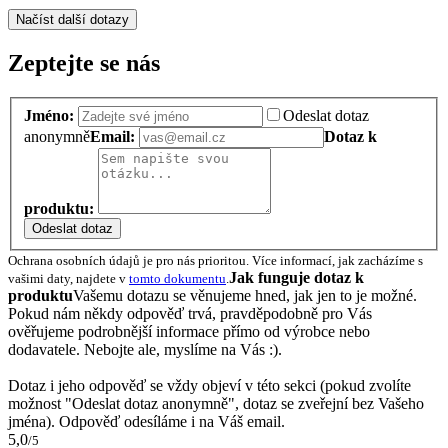
Načíst další dotazy
Zeptejte se nás
Jméno:
Odeslat dotaz
anonymně
Email:
Dotaz k
produktu:
Odeslat dotaz
Ochrana osobních údajů je pro nás prioritou. Více informací, jak zacházíme s
Jak funguje dotaz k
vašimi daty, najdete v
tomto dokumentu
.
produktu
Vašemu dotazu se věnujeme hned, jak jen to je možné.
Pokud nám někdy odpověď trvá, pravděpodobně pro Vás
ověřujeme podrobnější informace přímo od výrobce nebo
dodavatele. Nebojte ale, myslíme na Vás :).
Dotaz i jeho odpověď se vždy objeví v této sekci (pokud zvolíte
možnost "Odeslat dotaz anonymně", dotaz se zveřejní bez Vašeho
jména). Odpověď odesíláme i na Váš email.
5,0
/5