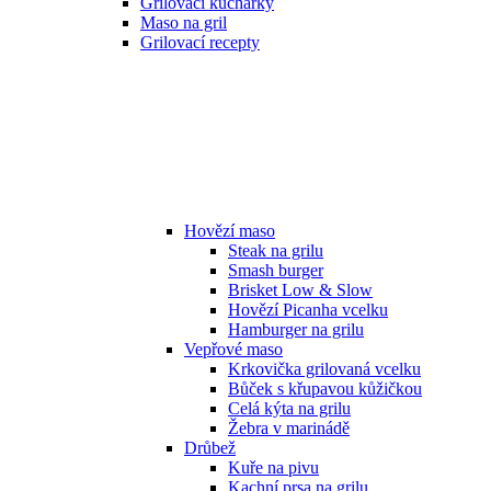
Grilovací kuchařky
Maso na gril
Grilovací recepty
Hovězí maso
Steak na grilu
Smash burger
Brisket Low & Slow
Hovězí Picanha vcelku
Hamburger na grilu
Vepřové maso
Krkovička grilovaná vcelku
Bůček s křupavou kůžičkou
Celá kýta na grilu
Žebra v marinádě
Drůbež
Kuře na pivu
Kachní prsa na grilu