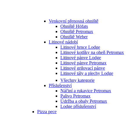
Venkovní přenosná ohniště
Ohniště Höfats
Ohniště Petromax
Ohniště Weber
Litinové nádobí
Litinové hrnce Lodge
Litinové kotlíky na oheň Petromax
Litinové pánve Lodge
Litinové pánve Petromax
Litinové grilovací pánve
Litinové tály a plechy Lodge
Všechny kategorie
Příslušenství
Náčiní a rukavice Petromax
Palivo Petromax
Údržba a obaly Petromax
Lodge příslušenství
Pizza pece