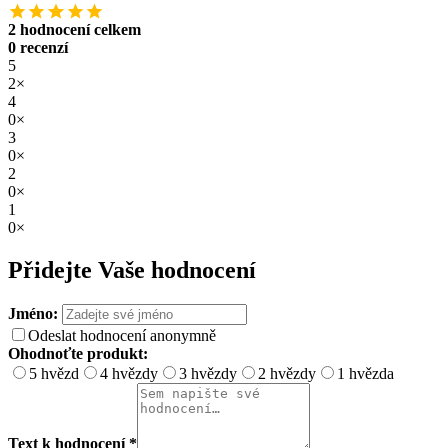
2 hodnocení celkem
0 recenzí
5
2×
4
0×
3
0×
2
0×
1
0×
Přidejte Vaše hodnocení
Jméno:
Odeslat hodnocení anonymně
Ohodnoťte produkt:
5 hvězd
4 hvězdy
3 hvězdy
2 hvězdy
1 hvězda
Text k hodnocení *