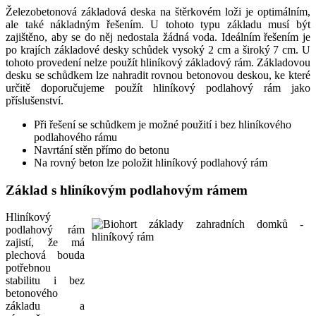
Železobetonová základová deska na štěrkovém loži je optimálním,
ale také nákladným řešením. U tohoto typu základu musí být
zajištěno, aby se do něj nedostala žádná voda. Ideálním řešením je
po krajích základové desky schůdek vysoký 2 cm a široký 7 cm. U
tohoto provedení nelze použít hliníkový základový rám. Základovou
desku se schůdkem lze nahradit rovnou betonovou deskou, ke které
určitě doporučujeme použít hliníkový podlahový rám jako
příslušenství.
Při řešení se schůdkem je možné použití i bez hliníkového
podlahového rámu
Navrtání stěn přímo do betonu
Na rovný beton lze položit hliníkový podlahový rám
Základ s hliníkovým podlahovým rámem
Hliníkový
podlahový rám
zajistí, že má
plechová bouda
potřebnou
stabilitu i bez
betonového
základu a