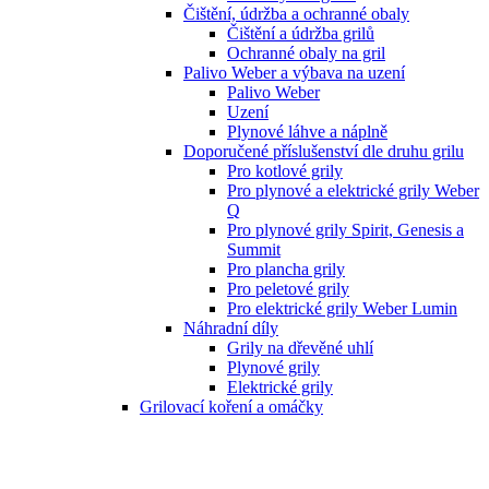
Čištění, údržba a ochranné obaly
Čištění a údržba grilů
Ochranné obaly na gril
Palivo Weber a výbava na uzení
Palivo Weber
Uzení
Plynové láhve a náplně
Doporučené příslušenství dle druhu grilu
Pro kotlové grily
Pro plynové a elektrické grily Weber
Q
Pro plynové grily Spirit, Genesis a
Summit
Pro plancha grily
Pro peletové grily
Pro elektrické grily Weber Lumin
Náhradní díly
Grily na dřevěné uhlí
Plynové grily
Elektrické grily
Grilovací koření a omáčky