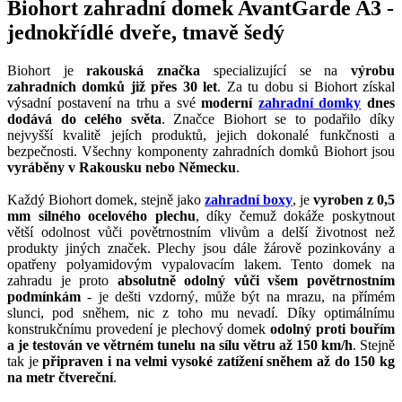
Biohort zahradní domek AvantGarde A3 -
jednokřídlé dveře, tmavě šedý
Biohort je
rakouská značka
specializující se na
výrobu
zahradních domků již přes 30 let
. Za tu dobu si Biohort získal
výsadní postavení na trhu a své
moderní
zahradní domky
dnes
dodává do celého světa
. Značce Biohort se to podařilo díky
nejvyšší kvalitě jejích produktů, jejich dokonalé funkčnosti a
bezpečnosti. Všechny komponenty zahradních domků Biohort jsou
vyráběny v Rakousku nebo Německu
.
Každý Biohort domek, stejně jako
zahradní boxy
, je
vyroben z 0,5
mm silného ocelového plechu
, díky čemuž dokáže poskytnout
větší odolnost vůči povětrnostním vlivům a delší životnost než
produkty jiných značek. Plechy jsou dále žárově pozinkovány a
opatřeny polyamidovým vypalovacím lakem. Tento domek na
zahradu je proto
absolutně odolný vůči všem povětrnostním
podmínkám
- je dešti vzdorný, může být na mrazu, na přímém
slunci, pod sněhem, nic z toho mu nevadí. Díky optimálnímu
konstrukčnímu provedení je plechový domek
odolný proti bouřím
a je testován ve větrném tunelu na sílu větru až 150 km/h
. Stejně
tak je
připraven i na velmi vysoké zatížení sněhem až do 150 kg
na metr čtvereční
.