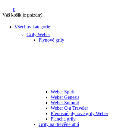
0
Váš košík je prázdný
Všechny kategorie
Grily Weber
Plynové grily
Weber Spirit
Weber Genesis
Weber Summit
Weber Q a Traveler
Přenosné plynové grily Weber
Plancha grily
Grily na dřevěné uhlí