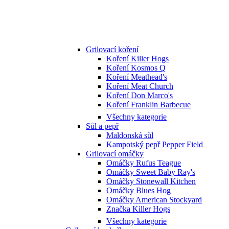
Grilovací koření
Koření Killer Hogs
Koření Kosmos Q
Koření Meathead's
Koření Meat Church
Koření Don Marco's
Koření Franklin Barbecue
Všechny kategorie
Sůl a pepř
Maldonská sůl
Kampotský pepř Pepper Field
Grilovací omáčky
Omáčky Rufus Teague
Omáčky Sweet Baby Ray's
Omáčky Stonewall Kitchen
Omáčky Blues Hog
Omáčky American Stockyard
Značka Killer Hogs
Všechny kategorie