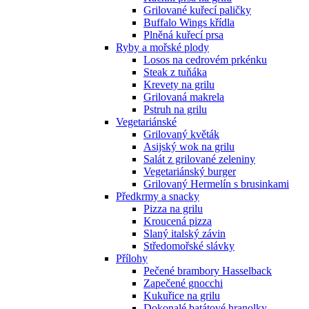
Grilované kuřecí paličky
Buffalo Wings křídla
Plněná kuřecí prsa
Ryby a mořské plody
Losos na cedrovém prkénku
Steak z tuňáka
Krevety na grilu
Grilovaná makrela
Pstruh na grilu
Vegetariánské
Grilovaný květák
Asijský wok na grilu
Salát z grilované zeleniny
Vegetariánský burger
Grilovaný Hermelín s brusinkami
Předkrmy a snacky
Pizza na grilu
Kroucená pizza
Slaný italský závin
Středomořské slávky
Přílohy
Pečené brambory Hasselback
Zapečené gnocchi
Kukuřice na grilu
Dokonalé batátové hranolky