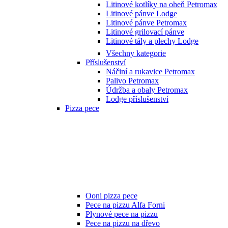
Litinové kotlíky na oheň Petromax
Litinové pánve Lodge
Litinové pánve Petromax
Litinové grilovací pánve
Litinové tály a plechy Lodge
Všechny kategorie
Příslušenství
Náčiní a rukavice Petromax
Palivo Petromax
Údržba a obaly Petromax
Lodge příslušenství
Pizza pece
Ooni pizza pece
Pece na pizzu Alfa Forni
Plynové pece na pizzu
Pece na pizzu na dřevo