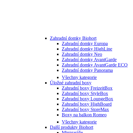
Zahradní domky Biohort
Zahradní domky Europa
Zahradní domky HighLine
Zahradní domky Neo
Zahradní domky AvantGarde
Zahradní domky AvantGarde ECO
Zahradní domky Panorama
Všechny kategorie
Úložné zahradní boxy
Zahradní boxy FreizeitBox
Zahradní boxy StyleBox
Zahradní boxy LoungeBox
Zahradní boxy HighBoard
Zahradní boxy StoreMax
Boxy na balkon Romeo
Všechny kategorie
Další produkty Biohort
Minigaráže