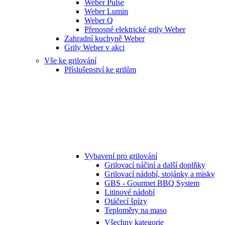
Weber Pulse
Weber Lumin
Weber Q
Přenosné elektrické grily Weber
Zahradní kuchyně Weber
Grily Weber v akci
Vše ke grilování
Příslušenství ke grilům
Vybavení pro grilování
Grilovací náčiní a další doplňky
Grilovací nádobí, stojánky a misky
GBS - Gourmet BBQ System
Litinové nádobí
Otáčecí špízy
Teploměry na maso
Všechny kategorie