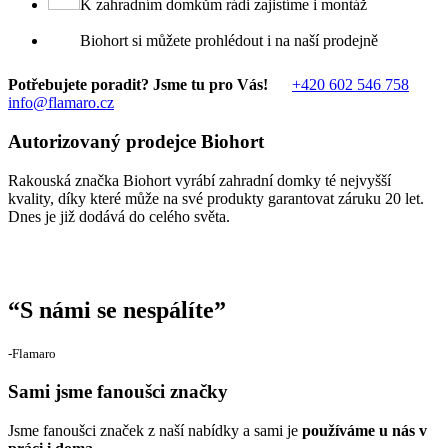
K zahradním domkům rádi zajistíme i montáž
Biohort si můžete prohlédout i na naší prodejně
Potřebujete poradit? Jsme tu pro Vás!
+420 602 546 758
info@flamaro.cz
Autorizovaný prodejce Biohort
Rakouská značka Biohort vyrábí zahradní domky té nejvyšší
kvality, díky které může na své produkty garantovat záruku 20 let.
Dnes je již dodává do celého světa.
“
S námi se nespálíte
”
‐Flamaro
Sami jsme fanoušci značky
Jsme fanoušci značek z naší nabídky a sami je
používáme u nás v