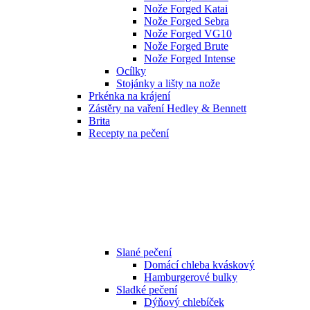
Nože Forged Katai
Nože Forged Sebra
Nože Forged VG10
Nože Forged Brute
Nože Forged Intense
Ocílky
Stojánky a lišty na nože
Prkénka na krájení
Zástěry na vaření Hedley & Bennett
Brita
Recepty na pečení
Slané pečení
Domácí chleba kváskový
Hamburgerové bulky
Sladké pečení
Dýňový chlebíček