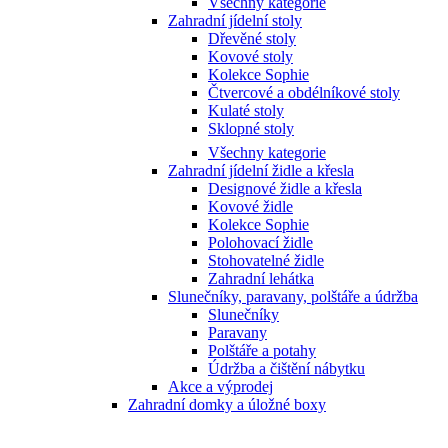
Všechny kategorie
Zahradní jídelní stoly
Dřevěné stoly
Kovové stoly
Kolekce Sophie
Čtvercové a obdélníkové stoly
Kulaté stoly
Sklopné stoly
Všechny kategorie
Zahradní jídelní židle a křesla
Designové židle a křesla
Kovové židle
Kolekce Sophie
Polohovací židle
Stohovatelné židle
Zahradní lehátka
Slunečníky, paravany, polštáře a údržba
Slunečníky
Paravany
Polštáře a potahy
Údržba a čištění nábytku
Akce a výprodej
Zahradní domky a úložné boxy