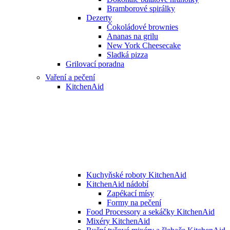
Bramborové spirálky
Dezerty
Čokoládové brownies
Ananas na grilu
New York Cheesecake
Sladká pizza
Grilovací poradna
Vaření a pečení
KitchenAid
Kuchyňské roboty KitchenAid
KitchenAid nádobí
Zapékací mísy
Formy na pečení
Food Processory a sekáčky KitchenAid
Mixéry KitchenAid