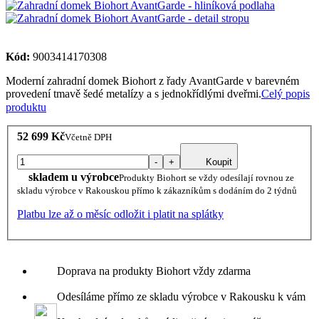
Kód:
9003414170308
Moderní zahradní domek Biohort z řady AvantGarde v barevném
provedení tmavě šedé metalízy a s jednokřídlými dveřmi.
Celý popis
produktu
52 699 Kč
Včetně DPH
-
+
Koupit
skladem u výrobce
Produkty Biohort se vždy odesílají rovnou ze
skladu výrobce v Rakouskou přímo k zákazníkům s dodáním do 2 týdnů
Platbu lze až o měsíc odložit i platit na splátky
Doprava na produkty Biohort vždy zdarma
Odesíláme přímo ze skladu výrobce v Rakousku k vám