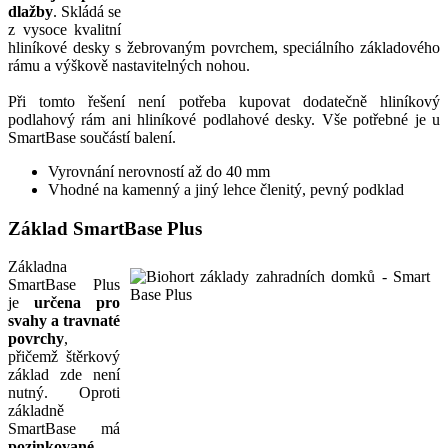
dlažby
. Skládá se
z vysoce kvalitní
hliníkové desky s žebrovaným povrchem, speciálního základového
rámu a výškově nastavitelných nohou.
Při tomto řešení není potřeba kupovat dodatečně hliníkový
podlahový rám ani hliníkové podlahové desky. Vše potřebné je u
SmartBase součástí balení.
Vyrovnání nerovností až do 40 mm
Vhodné na kamenný a jiný lehce členitý, pevný podklad
Základ SmartBase Plus
Základna
SmartBase Plus
je
určena pro
svahy a travnaté
povrchy
,
přičemž štěrkový
základ zde není
nutný. Oproti
základně
SmartBase má
pozinkované