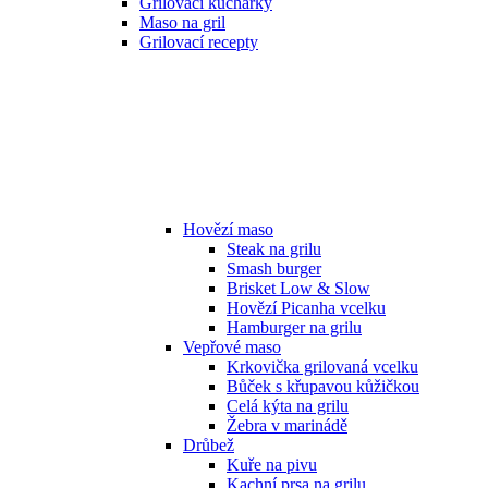
Grilovací kuchařky
Maso na gril
Grilovací recepty
Hovězí maso
Steak na grilu
Smash burger
Brisket Low & Slow
Hovězí Picanha vcelku
Hamburger na grilu
Vepřové maso
Krkovička grilovaná vcelku
Bůček s křupavou kůžičkou
Celá kýta na grilu
Žebra v marinádě
Drůbež
Kuře na pivu
Kachní prsa na grilu