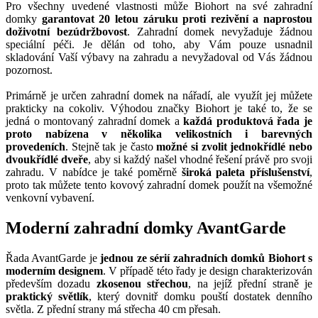
Pro všechny uvedené vlastnosti může Biohort na své zahradní
domky
garantovat 20 letou záruku proti rezivění a naprostou
doživotní bezúdržbovost
. Zahradní domek nevyžaduje žádnou
speciální péči. Je dělán od toho, aby Vám pouze usnadnil
skladování Vaší výbavy na zahradu a nevyžadoval od Vás žádnou
pozornost.
Primárně je určen zahradní domek na nářadí, ale využít jej můžete
prakticky na cokoliv. Výhodou značky Biohort je také to, že se
jedná o montovaný zahradní domek a
každá produktová řada je
proto nabízena v několika velikostních i barevných
provedeních
. Stejně tak je často
možné si zvolit jednokřídlé nebo
dvoukřídlé dveře
, aby si každý našel vhodné řešení právě pro svoji
zahradu. V nabídce je také poměrně
široká paleta příslušenství
,
proto tak můžete tento kovový zahradní domek použít na všemožné
venkovní vybavení.
Moderní zahradní domky AvantGarde
Řada AvantGarde je
jednou ze sérií zahradních domků Biohort s
moderním designem
. V případě této řady je design charakterizován
především dozadu
zkosenou střechou
, na jejíž přední straně je
praktický světlík
, který dovnitř domku pouští dostatek denního
světla. Z přední strany má střecha 40 cm přesah.