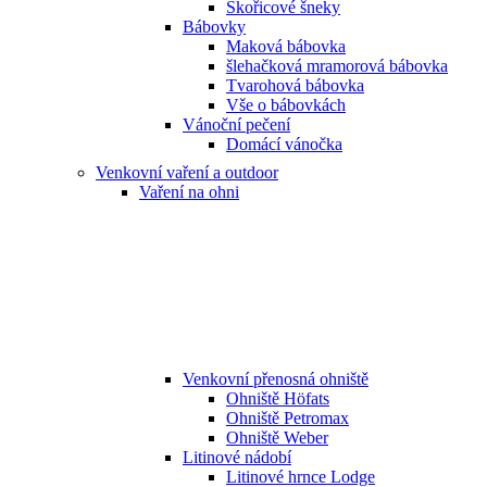
Skořicové šneky
Bábovky
Maková bábovka
šlehačková mramorová bábovka
Tvarohová bábovka
Vše o bábovkách
Vánoční pečení
Domácí vánočka
Venkovní vaření a outdoor
Vaření na ohni
Venkovní přenosná ohniště
Ohniště Höfats
Ohniště Petromax
Ohniště Weber
Litinové nádobí
Litinové hrnce Lodge