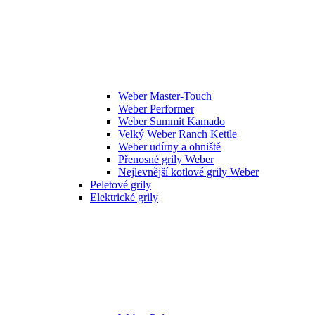
Weber Master-Touch
Weber Performer
Weber Summit Kamado
Velký Weber Ranch Kettle
Weber udírny a ohniště
Přenosné grily Weber
Nejlevnější kotlové grily Weber
Peletové grily
Elektrické grily