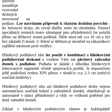
zároveň
usnadňuje
vyrovnání
drobných
nerovností na
podlaze.
Lze navrtáním připevnit k různým druhům povrchů
-
do betonové desky, do rovné dlažby nebo do obrubníku. Pomocí
speciálních zemních kotev (dostupné jako příslušenství) lze položit
přímo na štěrkový zemní podklad. Štěrk musí mít cca 10 cm a být
bez základů či desek. U řešení se štěrkem je nicméně na zákazníkovi
zajištění odolnosti proti vichřici.
Hliníkový podlahový rám
lze použít v kombinaci s hliníkovými
podlahovými deskami
a vznikne Vám tak
plechový zahradní
domek s podlahou
. Podlaha se skládá z několika hliníkových
žebrovaných segmentů včetně spojovacích profilů. Je doporučeno
ještě podložení tvrdou XPS pěnou v tloušťce cca 2-3 cm (nebývá
součástí dodávky).
Hliníkový podlahový rám ani hliníkové podlahové desky nejsou
automatickou součástí balení u zahradních domků, objednávají se
samostatně v rámci příslušenství a vždy ve velikosti potřebné pro
daný zahradní domek.
Základ s hliníkovým podlahovým rámem je každopádně