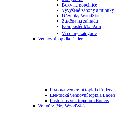
Boxy na popelnice
Vyvýšené záhony a truhlíky
Dřevníky WoodStock
Zástěna na zahradu
Kompostér MonAmi
Všechny kategorie
Venkovní topidla Enders
Plynová venkovní topidla Enders
Elektrická venkovní topidla Enders
Příslušenství k topidlům Enders
Vonné svíčky WoodWick