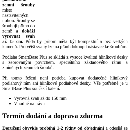
zemní šrouby
místo
nastavitelných
nohou. Šrouby se
šroubují přímo do
země a
dokáží
vyrovnat svah
až 15 cm
. Půda by přitom měla být kompaktní a bez velkých
kamenů. Pro větší svahy lze na přání dokoupit nástavce ke šroubům.
Podlaha SmartBase Plus se skládá z vysoce kvalitní hliníkové desky
s žebrovaným povrchem, speciálního základového rámu a
zmíněných zemních šroubů.
Při tomto řešení není potřeba kupovat dodatečně hliníkový
podlahový rám ani hliníkové podlahové desky. Vše potřebné je u
SmartBase Plus součástí balení.
Vyrovná svah až do 150 mm
Vhodné na trávu
Termín dodání a doprava zdarma
Doručení obvykle probíhá 1-2 týdny od objednání
a odesílá se