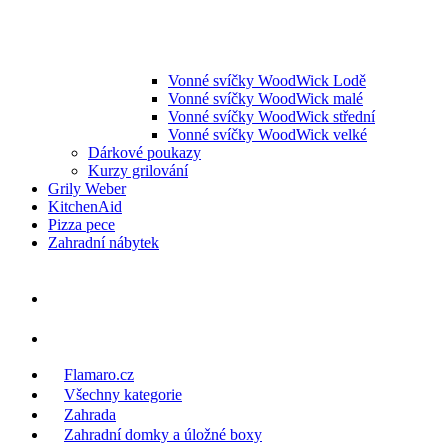
Vonné svíčky WoodWick Lodě
Vonné svíčky WoodWick malé
Vonné svíčky WoodWick střední
Vonné svíčky WoodWick velké
Dárkové poukazy
Kurzy grilování
Grily Weber
KitchenAid
Pizza pece
Zahradní nábytek
Flamaro.cz
Všechny kategorie
Zahrada
Zahradní domky a úložné boxy