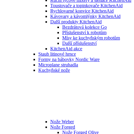
Ruční tyčové mixéry a šlehače KitchenAid
Toustovače a topinkovače KitchenAid
Rychlovarné konvice KitchenAid
Kávovary a kávomlýnky KitchenAid
Další produkty KitchenAid
Bezdrátová kolekce Go
Příslušenství k robotům
Mísy ke kuchyňským robotům
Další příslušenství
KitchenAid akce
Staub litinové hrnce
Formy na bábovky Nordic Ware
Microplane struhadla
Kuchyňské nože
Nože Weber
Nože Forged
Nože Forged Olive