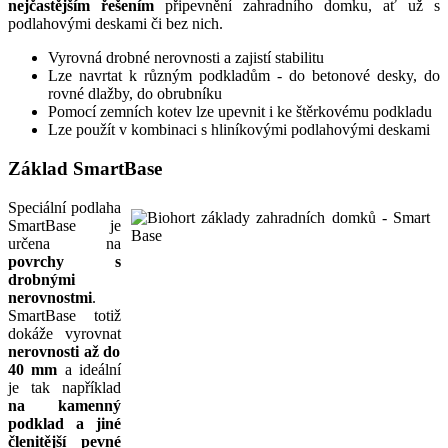
nejčastějším řešením
připevnění zahradního domku, ať už s
podlahovými deskami či bez nich.
Vyrovná drobné nerovnosti a zajistí stabilitu
Lze navrtat k různým podkladům - do betonové desky, do
rovné dlažby, do obrubníku
Pomocí zemních kotev lze upevnit i ke štěrkovému podkladu
Lze použít v kombinaci s hliníkovými podlahovými deskami
Základ SmartBase
Speciální podlaha
SmartBase je
určena na
povrchy s
drobnými
nerovnostmi
.
SmartBase totiž
dokáže vyrovnat
nerovnosti až do
40 mm
a ideální
je tak například
na kamenný
podklad a jiné
členitější pevné