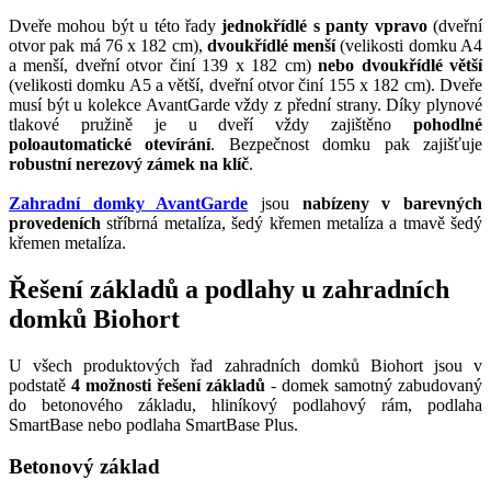
Dveře mohou být u této řady
jednokřídlé s panty vpravo
(dveřní
otvor pak má 76 x 182 cm),
dvoukřídlé menší
(velikosti domku A4
a menší, dveřní otvor činí 139 x 182 cm)
nebo dvoukřídlé větší
(velikosti domku A5 a větší, dveřní otvor činí 155 x 182 cm). Dveře
musí být u kolekce AvantGarde vždy z přední strany. Díky plynové
tlakové pružině je u dveří vždy zajištěno
pohodlné
poloautomatické otevírání
. Bezpečnost domku pak zajišťuje
robustní nerezový zámek na klíč
.
Zahradní domky AvantGarde
jsou
nabízeny v barevných
provedeních
stříbrná metalíza, šedý křemen metalíza a tmavě šedý
křemen metalíza.
Řešení základů a podlahy u zahradních
domků Biohort
U všech produktových řad zahradních domků Biohort jsou v
podstatě
4 možnosti řešení základů
- domek samotný zabudovaný
do betonového základu, hliníkový podlahový rám, podlaha
SmartBase nebo podlaha SmartBase Plus.
Betonový základ