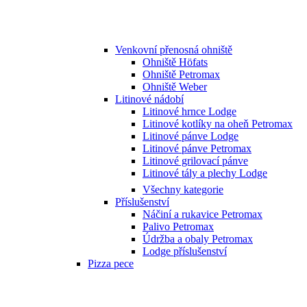
Venkovní přenosná ohniště
Ohniště Höfats
Ohniště Petromax
Ohniště Weber
Litinové nádobí
Litinové hrnce Lodge
Litinové kotlíky na oheň Petromax
Litinové pánve Lodge
Litinové pánve Petromax
Litinové grilovací pánve
Litinové tály a plechy Lodge
Všechny kategorie
Příslušenství
Náčiní a rukavice Petromax
Palivo Petromax
Údržba a obaly Petromax
Lodge příslušenství
Pizza pece