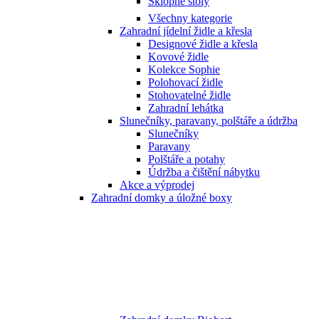
Sklopné stoly
Všechny kategorie
Zahradní jídelní židle a křesla
Designové židle a křesla
Kovové židle
Kolekce Sophie
Polohovací židle
Stohovatelné židle
Zahradní lehátka
Slunečníky, paravany, polštáře a údržba
Slunečníky
Paravany
Polštáře a potahy
Údržba a čištění nábytku
Akce a výprodej
Zahradní domky a úložné boxy