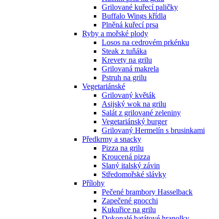
Grilované kuřecí paličky
Buffalo Wings křídla
Plněná kuřecí prsa
Ryby a mořské plody
Losos na cedrovém prkénku
Steak z tuňáka
Krevety na grilu
Grilovaná makrela
Pstruh na grilu
Vegetariánské
Grilovaný květák
Asijský wok na grilu
Salát z grilované zeleniny
Vegetariánský burger
Grilovaný Hermelín s brusinkami
Předkrmy a snacky
Pizza na grilu
Kroucená pizza
Slaný italský závin
Středomořské slávky
Přílohy
Pečené brambory Hasselback
Zapečené gnocchi
Kukuřice na grilu
Dokonalé batátové hranolky