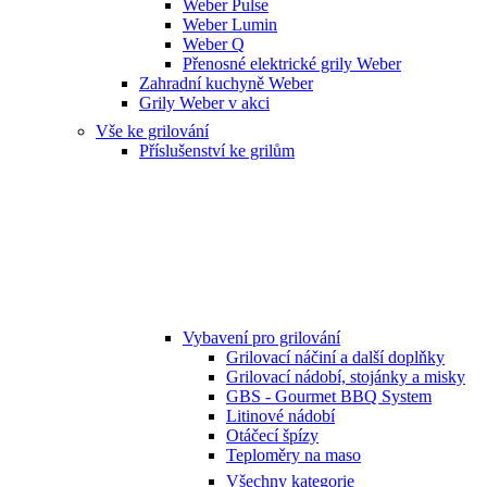
Weber Pulse
Weber Lumin
Weber Q
Přenosné elektrické grily Weber
Zahradní kuchyně Weber
Grily Weber v akci
Vše ke grilování
Příslušenství ke grilům
Vybavení pro grilování
Grilovací náčiní a další doplňky
Grilovací nádobí, stojánky a misky
GBS - Gourmet BBQ System
Litinové nádobí
Otáčecí špízy
Teploměry na maso
Všechny kategorie