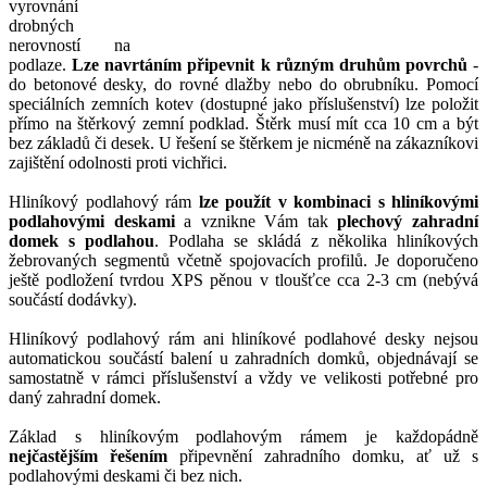
vyrovnání
drobných
nerovností na
podlaze.
Lze navrtáním připevnit k různým druhům povrchů
-
do betonové desky, do rovné dlažby nebo do obrubníku. Pomocí
speciálních zemních kotev (dostupné jako příslušenství) lze položit
přímo na štěrkový zemní podklad. Štěrk musí mít cca 10 cm a být
bez základů či desek. U řešení se štěrkem je nicméně na zákazníkovi
zajištění odolnosti proti vichřici.
Hliníkový podlahový rám
lze použít v kombinaci s hliníkovými
podlahovými deskami
a vznikne Vám tak
plechový zahradní
domek s podlahou
. Podlaha se skládá z několika hliníkových
žebrovaných segmentů včetně spojovacích profilů. Je doporučeno
ještě podložení tvrdou XPS pěnou v tloušťce cca 2-3 cm (nebývá
součástí dodávky).
Hliníkový podlahový rám ani hliníkové podlahové desky nejsou
automatickou součástí balení u zahradních domků, objednávají se
samostatně v rámci příslušenství a vždy ve velikosti potřebné pro
daný zahradní domek.
Základ s hliníkovým podlahovým rámem je každopádně
nejčastějším řešením
připevnění zahradního domku, ať už s
podlahovými deskami či bez nich.