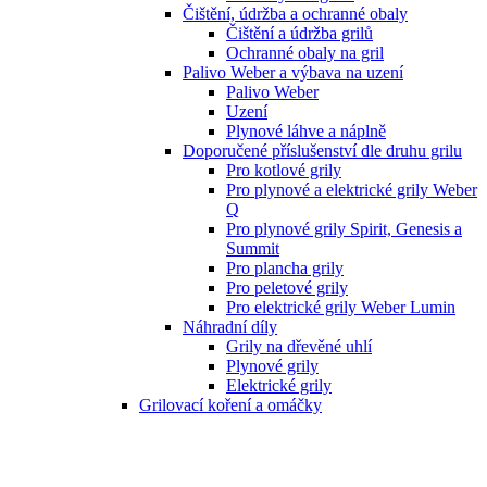
Čištění, údržba a ochranné obaly
Čištění a údržba grilů
Ochranné obaly na gril
Palivo Weber a výbava na uzení
Palivo Weber
Uzení
Plynové láhve a náplně
Doporučené příslušenství dle druhu grilu
Pro kotlové grily
Pro plynové a elektrické grily Weber
Q
Pro plynové grily Spirit, Genesis a
Summit
Pro plancha grily
Pro peletové grily
Pro elektrické grily Weber Lumin
Náhradní díly
Grily na dřevěné uhlí
Plynové grily
Elektrické grily
Grilovací koření a omáčky