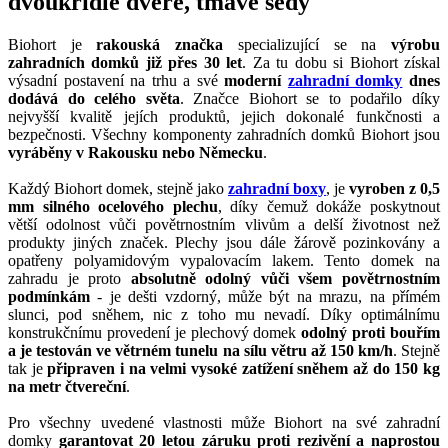
dvoukřídlé dveře, tmavě šedý
Biohort je
rakouská značka
specializující se na
výrobu
zahradních domků již přes 30 let
. Za tu dobu si Biohort získal
výsadní postavení na trhu a své
moderní
zahradní domky
dnes
dodává do celého světa
. Značce Biohort se to podařilo díky
nejvyšší kvalitě jejích produktů, jejich dokonalé funkčnosti a
bezpečnosti. Všechny komponenty zahradních domků Biohort jsou
vyráběny v Rakousku nebo Německu
.
Každý Biohort domek, stejně jako
zahradní boxy
, je
vyroben z 0,5
mm silného ocelového plechu
, díky čemuž dokáže poskytnout
větší odolnost vůči povětrnostním vlivům a delší životnost než
produkty jiných značek. Plechy jsou dále žárově pozinkovány a
opatřeny polyamidovým vypalovacím lakem. Tento domek na
zahradu je proto
absolutně odolný vůči všem povětrnostním
podmínkám
- je dešti vzdorný, může být na mrazu, na přímém
slunci, pod sněhem, nic z toho mu nevadí. Díky optimálnímu
konstrukčnímu provedení je plechový domek
odolný proti bouřím
a je testován ve větrném tunelu na sílu větru až 150 km/h
. Stejně
tak je
připraven i na velmi vysoké zatížení sněhem až do 150 kg
na metr čtvereční
.
Pro všechny uvedené vlastnosti může Biohort na své zahradní
domky
garantovat 20 letou záruku proti rezivění a naprostou