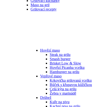
Grilovací kuchařky
Maso na gril
Grilovací recepty
Hovězí maso
Steak na grilu
Smash burger
Brisket Low & Slow
Hovězí Picanha vcelku
Hamburger na grilu
Vepřové maso
Krkovička grilovaná vcelku
Bůček s křupavou kůžičkou
Celá kýta na grilu
Žebra v marinádě
Drůbež
Kuře na pivu
Kachní prsa na grilu