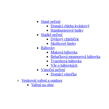
Slané pečení
Domácí chleba kváskový
Hamburgerové bulky
Sladké pečení
Dýňový chlebíček
Skořicové šneky
Bábovky
Maková bábovka
šlehačková mramorová bábovka
Tvarohová bábovka
Vše o bábovkách
Vánoční pečení
Domácí vánočka
Venkovní vaření a outdoor
Vaření na ohni