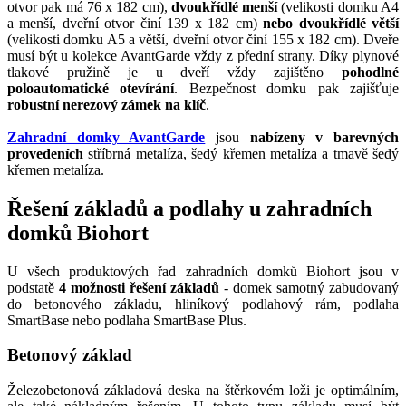
otvor pak má 76 x 182 cm),
dvoukřídlé menší
(velikosti domku A4
a menší, dveřní otvor činí 139 x 182 cm)
nebo dvoukřídlé větší
(velikosti domku A5 a větší, dveřní otvor činí 155 x 182 cm). Dveře
musí být u kolekce AvantGarde vždy z přední strany. Díky plynové
tlakové pružině je u dveří vždy zajištěno
pohodlné
poloautomatické otevírání
. Bezpečnost domku pak zajišťuje
robustní nerezový zámek na klíč
.
Zahradní domky AvantGarde
jsou
nabízeny v barevných
provedeních
stříbrná metalíza, šedý křemen metalíza a tmavě šedý
křemen metalíza.
Řešení základů a podlahy u zahradních
domků Biohort
U všech produktových řad zahradních domků Biohort jsou v
podstatě
4 možnosti řešení základů
- domek samotný zabudovaný
do betonového základu, hliníkový podlahový rám, podlaha
SmartBase nebo podlaha SmartBase Plus.
Betonový základ
Železobetonová základová deska na štěrkovém loži je optimálním,