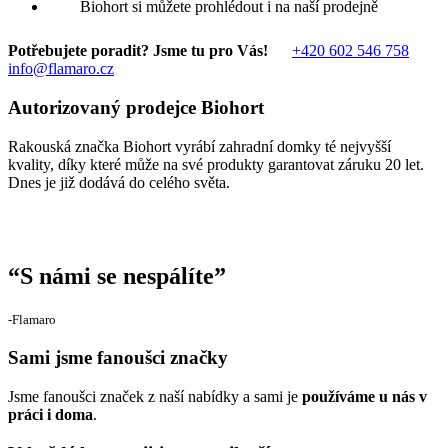
Biohort si můžete prohlédout i na naší prodejně
Potřebujete poradit? Jsme tu pro Vás!
+420 602 546 758
info@flamaro.cz
Autorizovaný prodejce Biohort
Rakouská značka Biohort vyrábí zahradní domky té nejvyšší
kvality, díky které může na své produkty garantovat záruku 20 let.
Dnes je již dodává do celého světa.
“
S námi se nespálíte
”
‐Flamaro
Sami jsme fanoušci značky
Jsme fanoušci značek z naší nabídky a sami je
používáme u nás v
práci i doma
.