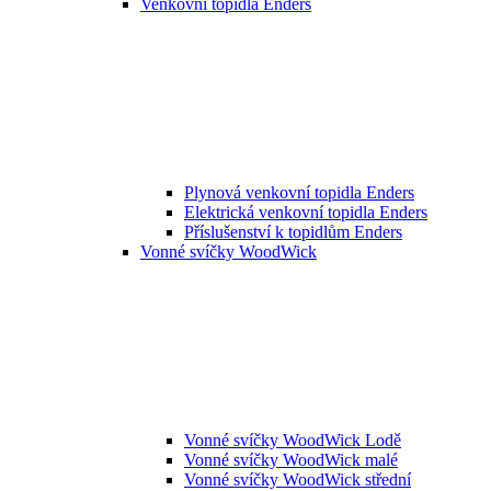
Venkovní topidla Enders
Plynová venkovní topidla Enders
Elektrická venkovní topidla Enders
Příslušenství k topidlům Enders
Vonné svíčky WoodWick
Vonné svíčky WoodWick Lodě
Vonné svíčky WoodWick malé
Vonné svíčky WoodWick střední