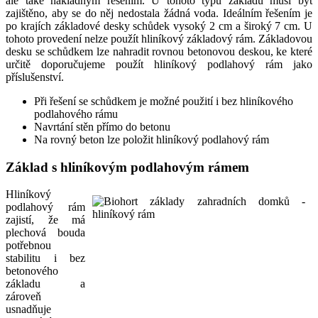
ale také nákladným řešením. U tohoto typu základu musí být
zajištěno, aby se do něj nedostala žádná voda. Ideálním řešením je
po krajích základové desky schůdek vysoký 2 cm a široký 7 cm. U
tohoto provedení nelze použít hliníkový základový rám. Základovou
desku se schůdkem lze nahradit rovnou betonovou deskou, ke které
určitě doporučujeme použít hliníkový podlahový rám jako
příslušenství.
Při řešení se schůdkem je možné použití i bez hliníkového
podlahového rámu
Navrtání stěn přímo do betonu
Na rovný beton lze položit hliníkový podlahový rám
Základ s hliníkovým podlahovým rámem
Hliníkový
podlahový rám
zajistí, že má
plechová bouda
potřebnou
stabilitu i bez
betonového
základu a
zároveň
usnadňuje