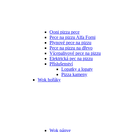
Ooni pizza pece
Pece na pizzu Alfa Forni
Plynové pece na pizzu
Pece na pizzu na dřevo
Vícepalivové pece na pizzu
Elektrická pec na pizzu
Příslušenství
Lopatky a lopaty
Pizza kameny
Wok hořáky
Wok pánve