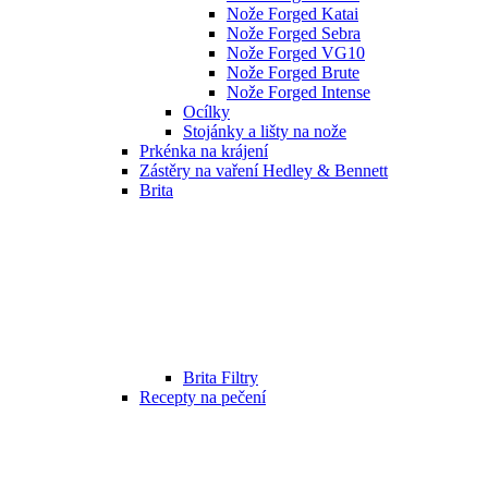
Nože Forged Katai
Nože Forged Sebra
Nože Forged VG10
Nože Forged Brute
Nože Forged Intense
Ocílky
Stojánky a lišty na nože
Prkénka na krájení
Zástěry na vaření Hedley & Bennett
Brita
Brita Filtry
Recepty na pečení