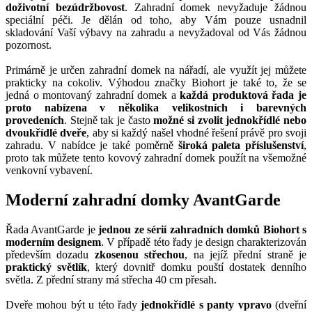
doživotní bezúdržbovost
. Zahradní domek nevyžaduje žádnou
speciální péči. Je dělán od toho, aby Vám pouze usnadnil
skladování Vaší výbavy na zahradu a nevyžadoval od Vás žádnou
pozornost.
Primárně je určen zahradní domek na nářadí, ale využít jej můžete
prakticky na cokoliv. Výhodou značky Biohort je také to, že se
jedná o montovaný zahradní domek a
každá produktová řada je
proto nabízena v několika velikostních i barevných
provedeních
. Stejně tak je často
možné si zvolit jednokřídlé nebo
dvoukřídlé dveře
, aby si každý našel vhodné řešení právě pro svoji
zahradu. V nabídce je také poměrně
široká paleta příslušenství
,
proto tak můžete tento kovový zahradní domek použít na všemožné
venkovní vybavení.
Moderní zahradní domky AvantGarde
Řada AvantGarde je
jednou ze sérií zahradních domků Biohort s
moderním designem
. V případě této řady je design charakterizován
především dozadu
zkosenou střechou
, na jejíž přední straně je
praktický světlík
, který dovnitř domku pouští dostatek denního
světla. Z přední strany má střecha 40 cm přesah.
Dveře mohou být u této řady
jednokřídlé s panty vpravo
(dveřní