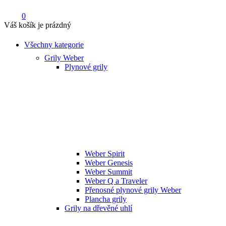
0
Váš košík je prázdný
Všechny kategorie
Grily Weber
Plynové grily
Weber Spirit
Weber Genesis
Weber Summit
Weber Q a Traveler
Přenosné plynové grily Weber
Plancha grily
Grily na dřevěné uhlí