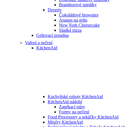
Bramborové spirálky
Dezerty
Čokoládové brownies
Ananas na grilu
New York Cheesecake
Sladká pizza
Grilovací poradna
Vaření a pečení
KitchenAid
Kuchyňské roboty KitchenAid
KitchenAid nádobí
Zapékací mísy
Formy na pečení
Food Processory a sekáčky KitchenAid
Mixéry KitchenAid