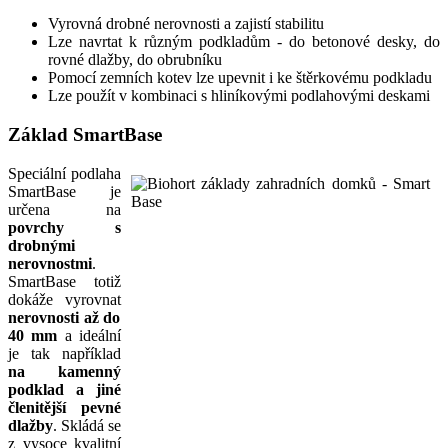
Vyrovná drobné nerovnosti a zajistí stabilitu
Lze navrtat k různým podkladům - do betonové desky, do
rovné dlažby, do obrubníku
Pomocí zemních kotev lze upevnit i ke štěrkovému podkladu
Lze použít v kombinaci s hliníkovými podlahovými deskami
Základ SmartBase
Speciální podlaha
SmartBase je
určena na
povrchy s
drobnými
nerovnostmi
.
SmartBase totiž
dokáže vyrovnat
nerovnosti až do
40 mm
a ideální
je tak například
na kamenný
podklad a jiné
členitější pevné
dlažby
. Skládá se
z vysoce kvalitní