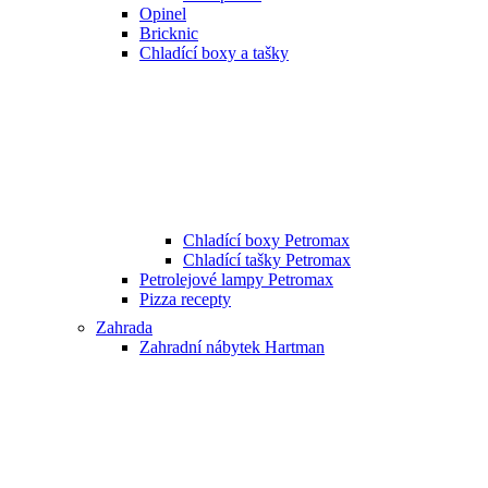
Opinel
Bricknic
Chladící boxy a tašky
Chladící boxy Petromax
Chladící tašky Petromax
Petrolejové lampy Petromax
Pizza recepty
Zahrada
Zahradní nábytek Hartman