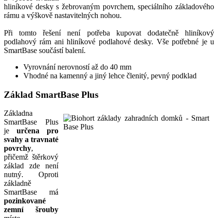
hliníkové desky s žebrovaným povrchem, speciálního základového
rámu a výškově nastavitelných nohou.
Při tomto řešení není potřeba kupovat dodatečně hliníkový
podlahový rám ani hliníkové podlahové desky. Vše potřebné je u
SmartBase součástí balení.
Vyrovnání nerovností až do 40 mm
Vhodné na kamenný a jiný lehce členitý, pevný podklad
Základ SmartBase Plus
Základna
SmartBase Plus
je
určena pro
svahy a travnaté
povrchy
,
přičemž štěrkový
základ zde není
nutný. Oproti
základně
SmartBase má
pozinkované
zemní šrouby