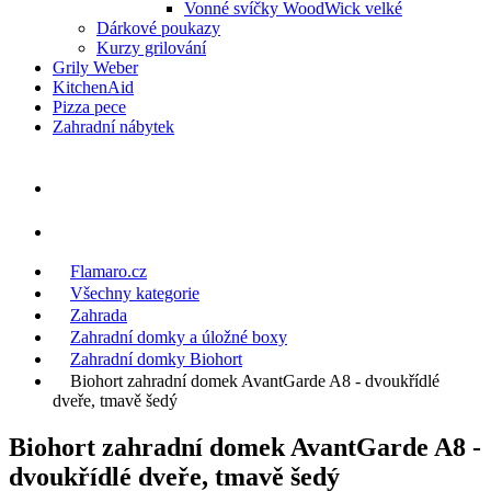
Vonné svíčky WoodWick velké
Dárkové poukazy
Kurzy grilování
Grily Weber
KitchenAid
Pizza pece
Zahradní nábytek
Flamaro.cz
Všechny kategorie
Zahrada
Zahradní domky a úložné boxy
Zahradní domky Biohort
Biohort zahradní domek AvantGarde A8 - dvoukřídlé
dveře, tmavě šedý
Biohort zahradní domek AvantGarde A8 -
dvoukřídlé dveře, tmavě šedý