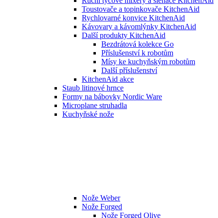
Ruční tyčové mixéry a šlehače KitchenAid
Toustovače a topinkovače KitchenAid
Rychlovarné konvice KitchenAid
Kávovary a kávomlýnky KitchenAid
Další produkty KitchenAid
Bezdrátová kolekce Go
Příslušenství k robotům
Mísy ke kuchyňským robotům
Další příslušenství
KitchenAid akce
Staub litinové hrnce
Formy na bábovky Nordic Ware
Microplane struhadla
Kuchyňské nože
Nože Weber
Nože Forged
Nože Forged Olive