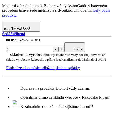
Moderní zahradní domek Biohort z řady AvantGarde v barevném
provedení tmavě šedé metalízy a s dvoukřídlými dveřmi.
Celý popis
produktu
Tmavě šedá
Barva
Šedá
Stříbrná
80 099 Kč
Včetně DPH
-
+
Koupit
skladem u výrobce
Produkty Biohort se vždy odesílají rovnou ze
skladu výrobce v Rakouskou přímo k zákazníkům s dodáním do 2 týdnů
Platbu lze až o měsíc odložit i platit na splátky
Doprava na produkty Biohort vždy zdarma
Odesíláme přímo ze skladu výrobce v Rakousku k vám
K zahradním domkům rádi zajistíme i montáž