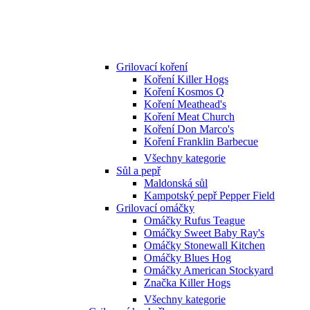
Grilovací koření
Koření Killer Hogs
Koření Kosmos Q
Koření Meathead's
Koření Meat Church
Koření Don Marco's
Koření Franklin Barbecue
Všechny kategorie
Sůl a pepř
Maldonská sůl
Kampotský pepř Pepper Field
Grilovací omáčky
Omáčky Rufus Teague
Omáčky Sweet Baby Ray's
Omáčky Stonewall Kitchen
Omáčky Blues Hog
Omáčky American Stockyard
Značka Killer Hogs
Všechny kategorie