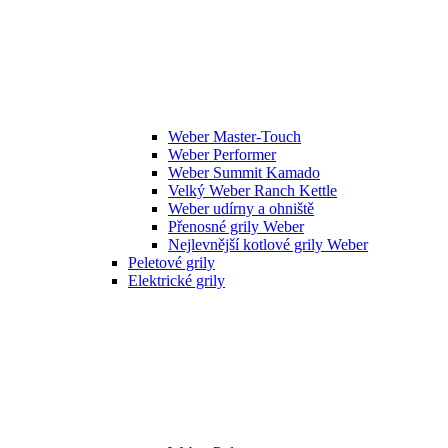
Weber Master-Touch
Weber Performer
Weber Summit Kamado
Velký Weber Ranch Kettle
Weber udírny a ohniště
Přenosné grily Weber
Nejlevnější kotlové grily Weber
Peletové grily
Elektrické grily