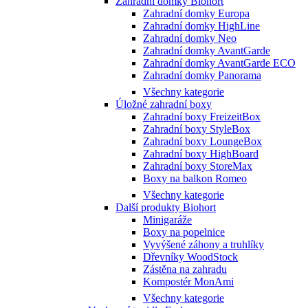
Zahradní domky Biohort
Zahradní domky Europa
Zahradní domky HighLine
Zahradní domky Neo
Zahradní domky AvantGarde
Zahradní domky AvantGarde ECO
Zahradní domky Panorama
Všechny kategorie
Úložné zahradní boxy
Zahradní boxy FreizeitBox
Zahradní boxy StyleBox
Zahradní boxy LoungeBox
Zahradní boxy HighBoard
Zahradní boxy StoreMax
Boxy na balkon Romeo
Všechny kategorie
Další produkty Biohort
Minigaráže
Boxy na popelnice
Vyvýšené záhony a truhlíky
Dřevníky WoodStock
Zástěna na zahradu
Kompostér MonAmi
Všechny kategorie