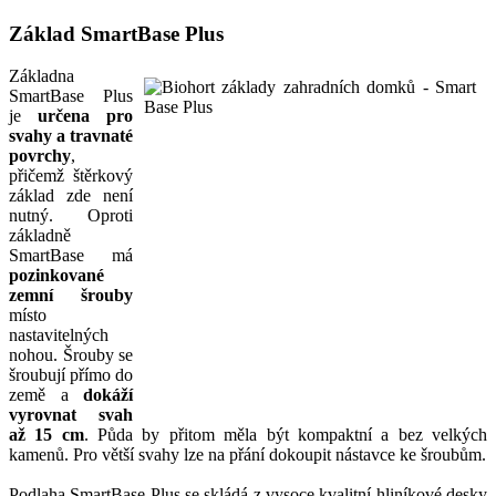
Základ SmartBase Plus
Základna
SmartBase Plus
je
určena pro
svahy a travnaté
povrchy
,
přičemž štěrkový
základ zde není
nutný. Oproti
základně
SmartBase má
pozinkované
zemní šrouby
místo
nastavitelných
nohou. Šrouby se
šroubují přímo do
země a
dokáží
vyrovnat svah
až 15 cm
. Půda by přitom měla být kompaktní a bez velkých
kamenů. Pro větší svahy lze na přání dokoupit nástavce ke šroubům.
Podlaha SmartBase Plus se skládá z vysoce kvalitní hliníkové desky