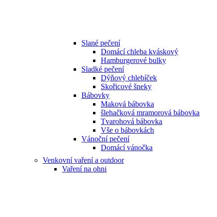
Slané pečení
Domácí chleba kváskový
Hamburgerové bulky
Sladké pečení
Dýňový chlebíček
Skořicové šneky
Bábovky
Maková bábovka
šlehačková mramorová bábovka
Tvarohová bábovka
Vše o bábovkách
Vánoční pečení
Domácí vánočka
Venkovní vaření a outdoor
Vaření na ohni