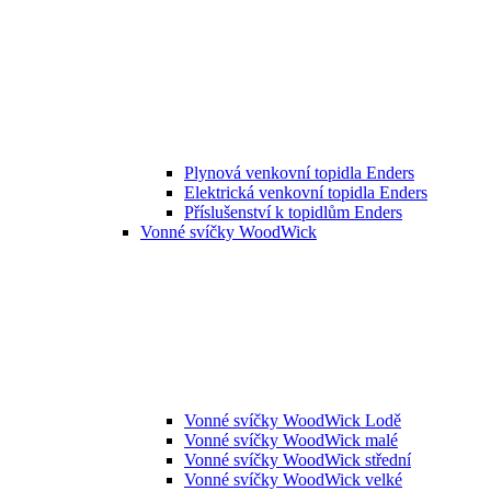
Plynová venkovní topidla Enders
Elektrická venkovní topidla Enders
Příslušenství k topidlům Enders
Vonné svíčky WoodWick
Vonné svíčky WoodWick Lodě
Vonné svíčky WoodWick malé
Vonné svíčky WoodWick střední
Vonné svíčky WoodWick velké