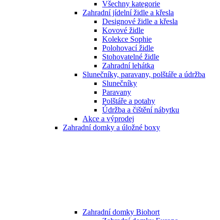
Všechny kategorie
Zahradní jídelní židle a křesla
Designové židle a křesla
Kovové židle
Kolekce Sophie
Polohovací židle
Stohovatelné židle
Zahradní lehátka
Slunečníky, paravany, polštáře a údržba
Slunečníky
Paravany
Polštáře a potahy
Údržba a čištění nábytku
Akce a výprodej
Zahradní domky a úložné boxy
Zahradní domky Biohort