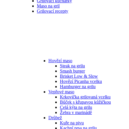
Grilovací kuchařky
Maso na gril
Grilovací recepty
Hovězí maso
Steak na grilu
Smash burger
Brisket Low & Slow
Hovězí Picanha vcelku
Hamburger na grilu
Vepřové maso
Krkovička grilovaná vcelku
Bůček s křupavou kůžičkou
Celá kýta na grilu
Žebra v marinádě
Drůbež
Kuře na pivu
Kachní prsa na grilu