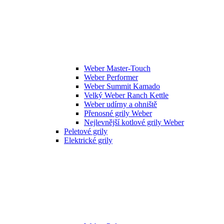
Weber Master-Touch
Weber Performer
Weber Summit Kamado
Velký Weber Ranch Kettle
Weber udírny a ohniště
Přenosné grily Weber
Nejlevnější kotlové grily Weber
Peletové grily
Elektrické grily