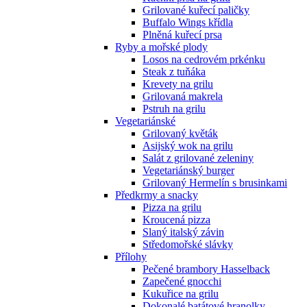
Grilované kuřecí paličky
Buffalo Wings křídla
Plněná kuřecí prsa
Ryby a mořské plody
Losos na cedrovém prkénku
Steak z tuňáka
Krevety na grilu
Grilovaná makrela
Pstruh na grilu
Vegetariánské
Grilovaný květák
Asijský wok na grilu
Salát z grilované zeleniny
Vegetariánský burger
Grilovaný Hermelín s brusinkami
Předkrmy a snacky
Pizza na grilu
Kroucená pizza
Slaný italský závin
Středomořské slávky
Přílohy
Pečené brambory Hasselback
Zapečené gnocchi
Kukuřice na grilu
Dokonalé batátové hranolky