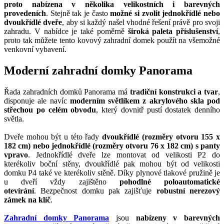
proto nabízena v několika velikostních i barevných
provedeních
. Stejně tak je často
možné si zvolit jednokřídlé nebo
dvoukřídlé dveře
, aby si každý našel vhodné řešení právě pro svoji
zahradu. V nabídce je také poměrně
široká paleta příslušenství
,
proto tak můžete tento kovový zahradní domek použít na všemožné
venkovní vybavení.
Moderní zahradní domky Panorama
Řada zahradních domků Panorama má
tradiční konstrukci a tvar
,
disponuje ale navíc
moderním světlíkem z akrylového skla pod
střechou po celém obvodu
, který dovnitř pustí dostatek denního
světla.
Dveře mohou být u této řady
dvoukřídlé (rozměry otvoru 155 x
182 cm) nebo jednokřídlé (rozměry otvoru 76 x 182 cm) s panty
vpravo
. Jednokřídlé dveře lze montovat od velikosti P2 do
kterékoliv boční stěny, dvoukřídlé pak mohou být od velikosti
domku P4 také ve kterékoliv stěně. Díky plynové tlakové pružině je
u dveří vždy zajištěno
pohodlné poloautomatické
otevírání
. Bezpečnost domku pak zajišťuje
robustní nerezový
zámek na klíč
.
Zahradní domky Panorama
jsou
nabízeny v barevných