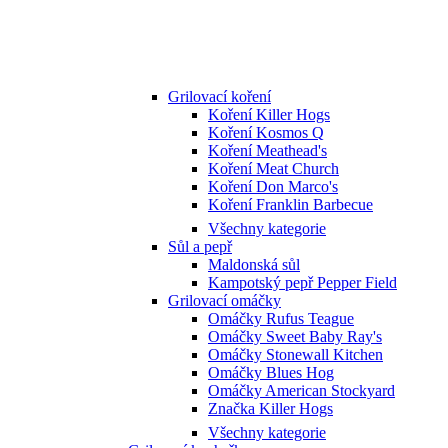
Grilovací koření
Koření Killer Hogs
Koření Kosmos Q
Koření Meathead's
Koření Meat Church
Koření Don Marco's
Koření Franklin Barbecue
Všechny kategorie
Sůl a pepř
Maldonská sůl
Kampotský pepř Pepper Field
Grilovací omáčky
Omáčky Rufus Teague
Omáčky Sweet Baby Ray's
Omáčky Stonewall Kitchen
Omáčky Blues Hog
Omáčky American Stockyard
Značka Killer Hogs
Všechny kategorie