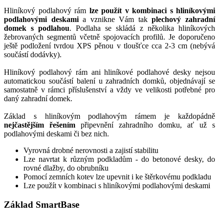
Hliníkový podlahový rám
lze použít v kombinaci s hliníkovými
podlahovými deskami
a vznikne Vám tak
plechový zahradní
domek s podlahou
. Podlaha se skládá z několika hliníkových
žebrovaných segmentů včetně spojovacích profilů. Je doporučeno
ještě podložení tvrdou XPS pěnou v tloušťce cca 2-3 cm (nebývá
součástí dodávky).
Hliníkový podlahový rám ani hliníkové podlahové desky nejsou
automatickou součástí balení u zahradních domků, objednávají se
samostatně v rámci příslušenství a vždy ve velikosti potřebné pro
daný zahradní domek.
Základ s hliníkovým podlahovým rámem je každopádně
nejčastějším řešením
připevnění zahradního domku, ať už s
podlahovými deskami či bez nich.
Vyrovná drobné nerovnosti a zajistí stabilitu
Lze navrtat k různým podkladům - do betonové desky, do
rovné dlažby, do obrubníku
Pomocí zemních kotev lze upevnit i ke štěrkovému podkladu
Lze použít v kombinaci s hliníkovými podlahovými deskami
Základ SmartBase