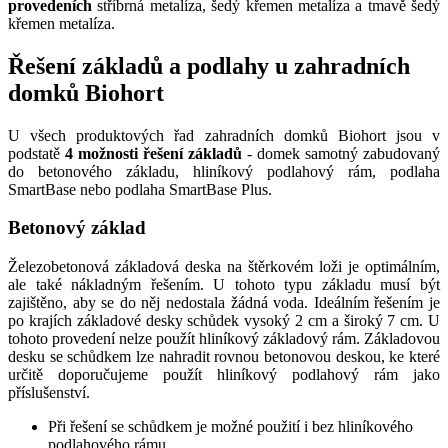
provedeních
stříbrná metalíza, šedý křemen metalíza a tmavě šedý
křemen metalíza.
Řešení základů a podlahy u zahradních
domků Biohort
U všech produktových řad zahradních domků Biohort jsou v
podstatě
4 možnosti řešení základů
- domek samotný zabudovaný
do betonového základu, hliníkový podlahový rám, podlaha
SmartBase nebo podlaha SmartBase Plus.
Betonový základ
Železobetonová základová deska na štěrkovém loži je optimálním,
ale také nákladným řešením. U tohoto typu základu musí být
zajištěno, aby se do něj nedostala žádná voda. Ideálním řešením je
po krajích základové desky schůdek vysoký 2 cm a široký 7 cm. U
tohoto provedení nelze použít hliníkový základový rám. Základovou
desku se schůdkem lze nahradit rovnou betonovou deskou, ke které
určitě doporučujeme použít hliníkový podlahový rám jako
příslušenství.
Při řešení se schůdkem je možné použití i bez hliníkového
podlahového rámu