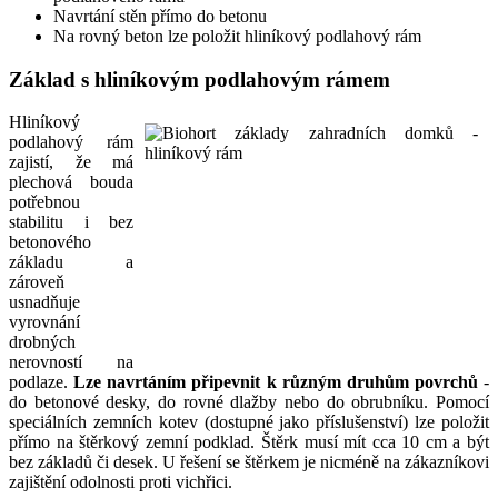
Navrtání stěn přímo do betonu
Na rovný beton lze položit hliníkový podlahový rám
Základ s hliníkovým podlahovým rámem
Hliníkový
podlahový rám
zajistí, že má
plechová bouda
potřebnou
stabilitu i bez
betonového
základu a
zároveň
usnadňuje
vyrovnání
drobných
nerovností na
podlaze.
Lze navrtáním připevnit k různým druhům povrchů
-
do betonové desky, do rovné dlažby nebo do obrubníku. Pomocí
speciálních zemních kotev (dostupné jako příslušenství) lze položit
přímo na štěrkový zemní podklad. Štěrk musí mít cca 10 cm a být
bez základů či desek. U řešení se štěrkem je nicméně na zákazníkovi
zajištění odolnosti proti vichřici.