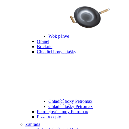
Wok pánve
Opinel
Bricknic
Chladící boxy a tašky
Chladící boxy Petromax
Chladící tašky Petromax
Petrolejové lampy Petromax
Pizza recepty
Zahrada