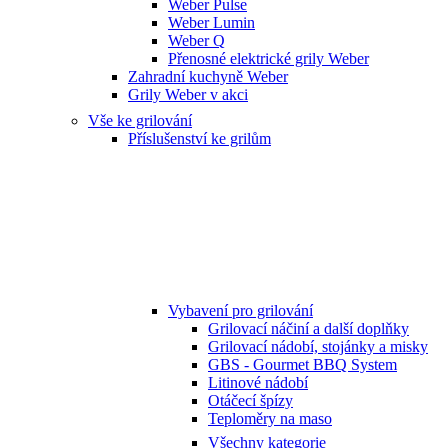
Weber Pulse
Weber Lumin
Weber Q
Přenosné elektrické grily Weber
Zahradní kuchyně Weber
Grily Weber v akci
Vše ke grilování
Příslušenství ke grilům
Vybavení pro grilování
Grilovací náčiní a další doplňky
Grilovací nádobí, stojánky a misky
GBS - Gourmet BBQ System
Litinové nádobí
Otáčecí špízy
Teploměry na maso
Všechny kategorie