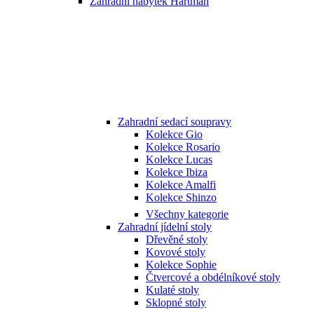
Zahradní nábytek Hartman
Zahradní sedací soupravy
Kolekce Gio
Kolekce Rosario
Kolekce Lucas
Kolekce Ibiza
Kolekce Amalfi
Kolekce Shinzo
Všechny kategorie
Zahradní jídelní stoly
Dřevěné stoly
Kovové stoly
Kolekce Sophie
Čtvercové a obdélníkové stoly
Kulaté stoly
Sklopné stoly