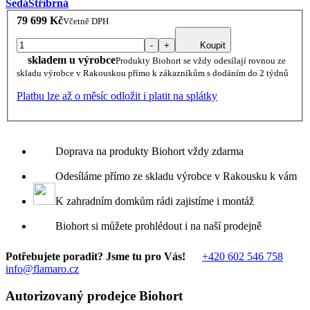
Šedá
Stříbrná
79 699 Kč
Včetně DPH
-
+
Koupit
skladem u výrobce
Produkty Biohort se vždy odesílají rovnou ze
skladu výrobce v Rakouskou přímo k zákazníkům s dodáním do 2 týdnů
Platbu lze až o měsíc odložit i platit na splátky
Doprava na produkty Biohort vždy zdarma
Odesíláme přímo ze skladu výrobce v Rakousku k vám
K zahradním domkům rádi zajistíme i montáž
Biohort si můžete prohlédout i na naší prodejně
Potřebujete poradit? Jsme tu pro Vás!
+420 602 546 758
info@flamaro.cz
Autorizovaný prodejce Biohort