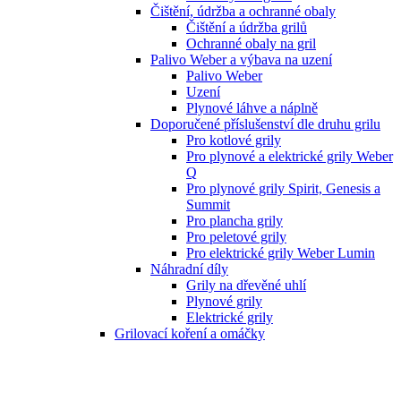
Čištění, údržba a ochranné obaly
Čištění a údržba grilů
Ochranné obaly na gril
Palivo Weber a výbava na uzení
Palivo Weber
Uzení
Plynové láhve a náplně
Doporučené příslušenství dle druhu grilu
Pro kotlové grily
Pro plynové a elektrické grily Weber
Q
Pro plynové grily Spirit, Genesis a
Summit
Pro plancha grily
Pro peletové grily
Pro elektrické grily Weber Lumin
Náhradní díly
Grily na dřevěné uhlí
Plynové grily
Elektrické grily
Grilovací koření a omáčky