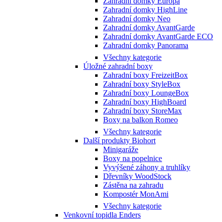
Zahradní domky Europa
Zahradní domky HighLine
Zahradní domky Neo
Zahradní domky AvantGarde
Zahradní domky AvantGarde ECO
Zahradní domky Panorama
Všechny kategorie
Úložné zahradní boxy
Zahradní boxy FreizeitBox
Zahradní boxy StyleBox
Zahradní boxy LoungeBox
Zahradní boxy HighBoard
Zahradní boxy StoreMax
Boxy na balkon Romeo
Všechny kategorie
Další produkty Biohort
Minigaráže
Boxy na popelnice
Vyvýšené záhony a truhlíky
Dřevníky WoodStock
Zástěna na zahradu
Kompostér MonAmi
Všechny kategorie
Venkovní topidla Enders