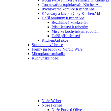
Ruční tyčové mixéry a šlehače KitchenAid
Toustovače a topinkovače KitchenAid
Rychlovarné konvice KitchenAid
Kávovary a kávomlýnky KitchenAid
Další produkty KitchenAid
Bezdrátová kolekce Go
Příslušenství k robotům
Mísy ke kuchyňským robotům
Další příslušenství
KitchenAid akce
Staub litinové hrnce
Formy na bábovky Nordic Ware
Microplane struhadla
Kuchyňské nože
Nože Weber
Nože Forged
Nože Forged Olive