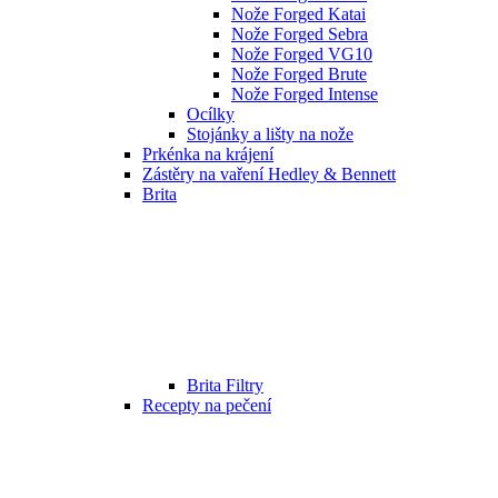
Nože Forged Katai
Nože Forged Sebra
Nože Forged VG10
Nože Forged Brute
Nože Forged Intense
Ocílky
Stojánky a lišty na nože
Prkénka na krájení
Zástěry na vaření Hedley & Bennett
Brita
Brita Filtry
Recepty na pečení