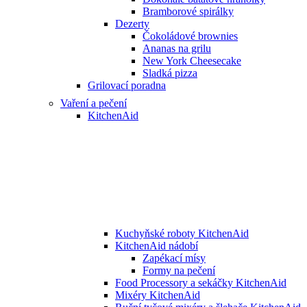
Bramborové spirálky
Dezerty
Čokoládové brownies
Ananas na grilu
New York Cheesecake
Sladká pizza
Grilovací poradna
Vaření a pečení
KitchenAid
Kuchyňské roboty KitchenAid
KitchenAid nádobí
Zapékací mísy
Formy na pečení
Food Processory a sekáčky KitchenAid
Mixéry KitchenAid