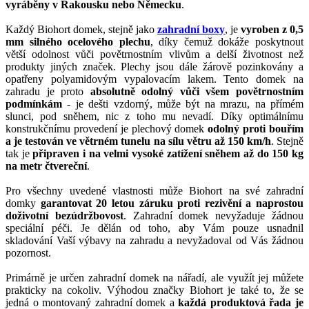
vyráběny v Rakousku nebo Německu
.
Každý Biohort domek, stejně jako
zahradní boxy
, je
vyroben z 0,5
mm silného ocelového plechu
, díky čemuž dokáže poskytnout
větší odolnost vůči povětrnostním vlivům a delší životnost než
produkty jiných značek. Plechy jsou dále žárově pozinkovány a
opatřeny polyamidovým vypalovacím lakem. Tento domek na
zahradu je proto
absolutně odolný vůči všem povětrnostním
podmínkám
- je dešti vzdorný, může být na mrazu, na přímém
slunci, pod sněhem, nic z toho mu nevadí. Díky optimálnímu
konstrukčnímu provedení je plechový domek
odolný proti bouřím
a je testován ve větrném tunelu na sílu větru až 150 km/h
. Stejně
tak je
připraven i na velmi vysoké zatížení sněhem až do 150 kg
na metr čtvereční
.
Pro všechny uvedené vlastnosti může Biohort na své zahradní
domky
garantovat 20 letou záruku proti rezivění a naprostou
doživotní bezúdržbovost
. Zahradní domek nevyžaduje žádnou
speciální péči. Je dělán od toho, aby Vám pouze usnadnil
skladování Vaší výbavy na zahradu a nevyžadoval od Vás žádnou
pozornost.
Primárně je určen zahradní domek na nářadí, ale využít jej můžete
prakticky na cokoliv. Výhodou značky Biohort je také to, že se
jedná o montovaný zahradní domek a
každá produktová řada je