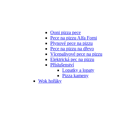
Ooni pizza pece
Pece na pizzu Alfa Forni
Plynové pece na pizzu
Pece na pizzu na dřevo
Vícepalivové pece na pizzu
Elektrická pec na pizzu
Příslušenství
Lopatky a lopaty
Pizza kameny
Wok hořáky