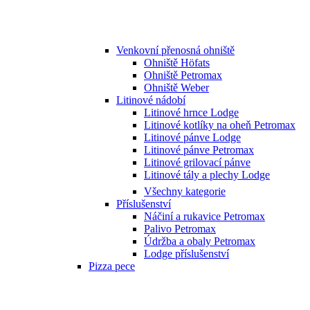
Venkovní přenosná ohniště
Ohniště Höfats
Ohniště Petromax
Ohniště Weber
Litinové nádobí
Litinové hrnce Lodge
Litinové kotlíky na oheň Petromax
Litinové pánve Lodge
Litinové pánve Petromax
Litinové grilovací pánve
Litinové tály a plechy Lodge
Všechny kategorie
Příslušenství
Náčiní a rukavice Petromax
Palivo Petromax
Údržba a obaly Petromax
Lodge příslušenství
Pizza pece