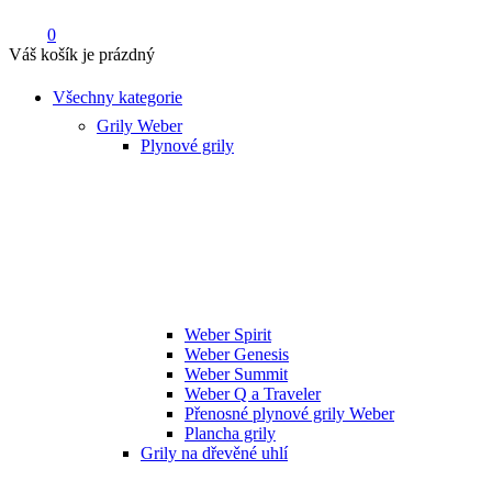
0
Váš košík je prázdný
Všechny kategorie
Grily Weber
Plynové grily
Weber Spirit
Weber Genesis
Weber Summit
Weber Q a Traveler
Přenosné plynové grily Weber
Plancha grily
Grily na dřevěné uhlí