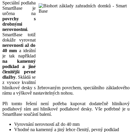
Speciální podlaha
SmartBase je
určena na
povrchy s
drobnými
nerovnostmi
.
SmartBase totiž
dokáže vyrovnat
nerovnosti až do
40 mm
a ideální
je tak například
na kamenný
podklad a jiné
členitější pevné
dlažby
. Skládá se
z vysoce kvalitní
hliníkové desky s žebrovaným povrchem, speciálního základového
rámu a výškově nastavitelných nohou.
Při tomto řešení není potřeba kupovat dodatečně hliníkový
podlahový rám ani hliníkové podlahové desky. Vše potřebné je u
SmartBase součástí balení.
Vyrovnání nerovností až do 40 mm
Vhodné na kamenný a jiný lehce členitý, pevný podklad