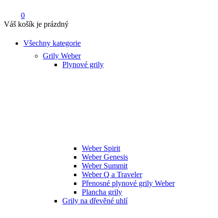
0
Váš košík je prázdný
Všechny kategorie
Grily Weber
Plynové grily
Weber Spirit
Weber Genesis
Weber Summit
Weber Q a Traveler
Přenosné plynové grily Weber
Plancha grily
Grily na dřevěné uhlí