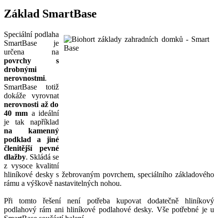
Základ SmartBase
Speciální podlaha
SmartBase je
určena na
povrchy s
drobnými
nerovnostmi
.
SmartBase totiž
dokáže vyrovnat
nerovnosti až do
40 mm
a ideální
je tak například
na kamenný
podklad a jiné
členitější pevné
dlažby
. Skládá se
z vysoce kvalitní
hliníkové desky s žebrovaným povrchem, speciálního základového
rámu a výškově nastavitelných nohou.
Při tomto řešení není potřeba kupovat dodatečně hliníkový
podlahový rám ani hliníkové podlahové desky. Vše potřebné je u