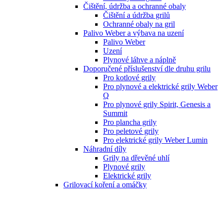
Čištění, údržba a ochranné obaly
Čištění a údržba grilů
Ochranné obaly na gril
Palivo Weber a výbava na uzení
Palivo Weber
Uzení
Plynové láhve a náplně
Doporučené příslušenství dle druhu grilu
Pro kotlové grily
Pro plynové a elektrické grily Weber
Q
Pro plynové grily Spirit, Genesis a
Summit
Pro plancha grily
Pro peletové grily
Pro elektrické grily Weber Lumin
Náhradní díly
Grily na dřevěné uhlí
Plynové grily
Elektrické grily
Grilovací koření a omáčky