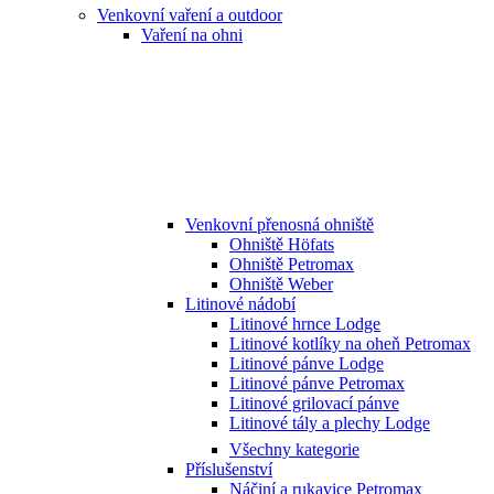
Venkovní vaření a outdoor
Vaření na ohni
Venkovní přenosná ohniště
Ohniště Höfats
Ohniště Petromax
Ohniště Weber
Litinové nádobí
Litinové hrnce Lodge
Litinové kotlíky na oheň Petromax
Litinové pánve Lodge
Litinové pánve Petromax
Litinové grilovací pánve
Litinové tály a plechy Lodge
Všechny kategorie
Příslušenství
Náčiní a rukavice Petromax