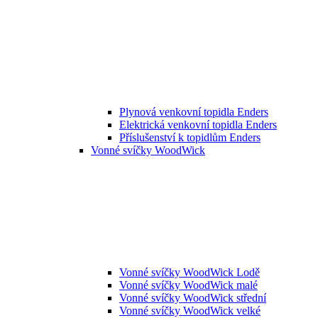
Plynová venkovní topidla Enders
Elektrická venkovní topidla Enders
Příslušenství k topidlům Enders
Vonné svíčky WoodWick
Vonné svíčky WoodWick Lodě
Vonné svíčky WoodWick malé
Vonné svíčky WoodWick střední
Vonné svíčky WoodWick velké