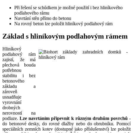
Při řešení se schůdkem je možné použití i bez hliníkového
podlahového rámu
Navrtání stěn přímo do betonu
Na rovný beton lze položit hliníkový podlahový rám
Základ s hliníkovým podlahovým rámem
Hliníkový
podlahový rám
zajistí, že má
plechová bouda
potřebnou
stabilitu i bez
betonového
základu a
zároveň
usnadňuje
vyrovnání
drobných
nerovností na
podlaze.
Lze navrtáním připevnit k různým druhům povrchů
-
do betonové desky, do rovné dlažby nebo do obrubníku. Pomocí
speciálních zemních kotev (dostupné jako příslušenství) lze položit