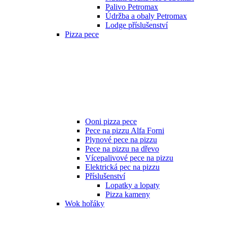
Palivo Petromax
Údržba a obaly Petromax
Lodge příslušenství
Pizza pece
Ooni pizza pece
Pece na pizzu Alfa Forni
Plynové pece na pizzu
Pece na pizzu na dřevo
Vícepalivové pece na pizzu
Elektrická pec na pizzu
Příslušenství
Lopatky a lopaty
Pizza kameny
Wok hořáky