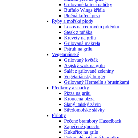
Grilované kuřecí paličky
Buffalo Wings křídla
Plněná kuřecí prsa
Ryby a mořské plody
Losos na cedrovém prkénku
Steak z tuňáka
Krevety na grilu
Grilovaná makrela
Pstruh na grilu
Vegetariánské
Grilovaný květák
Asijský wok na grilu
Salát z grilované zeleniny
Vegetariánský burger
Grilovaný Hermelín s brusinkami
Předkrmy a snacky
Pizza na grilu
Kroucená pizza
Slaný italský závin
Středomořské slávky
Přílohy
Pečené brambory Hasselback
Zapečené gnocchi
Kukuřice na grilu
Dokonalé batátové hranolky