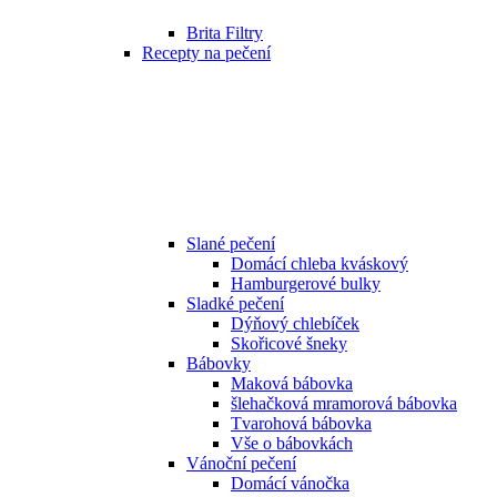
Brita Filtry
Recepty na pečení
Slané pečení
Domácí chleba kváskový
Hamburgerové bulky
Sladké pečení
Dýňový chlebíček
Skořicové šneky
Bábovky
Maková bábovka
šlehačková mramorová bábovka
Tvarohová bábovka
Vše o bábovkách
Vánoční pečení
Domácí vánočka