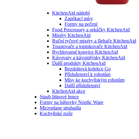
KitchenAid nádobí
Zapékací mísy
Formy na pečení
Food Processory a sekáčky KitchenAid
Mixéry KitchenAid
Ruční tyčové mixéry a šlehače KitchenAid
Toustovače a topinkovače KitchenAid
Rychlovarné konvice KitchenAid
Kávovary a kávomlýnky KitchenAid
Další produkty KitchenAid
Bezdrátová kolekce Go
Příslušenství k robotům
Mísy ke kuchyňským robotům
Další příslušenství
KitchenAid akce
Staub litinové hrnce
Formy na bábovky Nordic Ware
Microplane struhadla
Kuchyňské nože