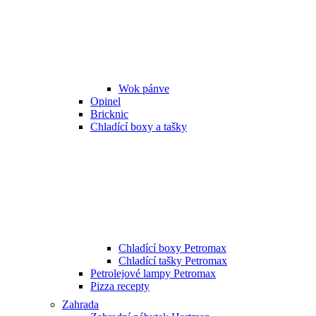
Wok pánve
Opinel
Bricknic
Chladící boxy a tašky
Chladící boxy Petromax
Chladící tašky Petromax
Petrolejové lampy Petromax
Pizza recepty
Zahrada