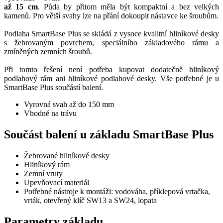
až 15 cm
. Půda by přitom měla být kompaktní a bez velkých
kamenů. Pro větší svahy lze na přání dokoupit nástavce ke šroubům.
Podlaha SmartBase Plus se skládá z vysoce kvalitní hliníkové desky
s žebrovaným povrchem, speciálního základového rámu a
zmíněných zemních šroubů.
Při tomto řešení není potřeba kupovat dodatečně hliníkový
podlahový rám ani hliníkové podlahové desky. Vše potřebné je u
SmartBase Plus součástí balení.
Vyrovná svah až do 150 mm
Vhodné na trávu
Součást balení u základu SmartBase Plus
Žebrované hliníkové desky
Hliníkový rám
Zemní vruty
Upevňovací materiál
Potřebné nástroje k montáži: vodováha, příklepová vrtačka,
vrták, otevřený klíč SW13 a SW24, lopata
Parametry základu