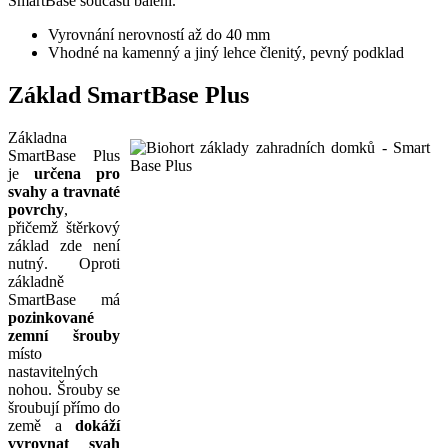
SmartBase součástí balení.
Vyrovnání nerovností až do 40 mm
Vhodné na kamenný a jiný lehce členitý, pevný podklad
Základ SmartBase Plus
Základna
SmartBase Plus
je
určena pro
svahy a travnaté
povrchy
,
přičemž štěrkový
základ zde není
nutný. Oproti
základně
SmartBase má
pozinkované
zemní šrouby
místo
nastavitelných
nohou. Šrouby se
šroubují přímo do
země a
dokáží
vyrovnat svah