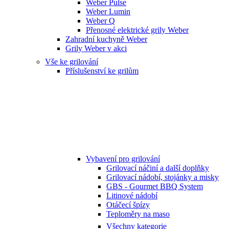
Weber Pulse
Weber Lumin
Weber Q
Přenosné elektrické grily Weber
Zahradní kuchyně Weber
Grily Weber v akci
Vše ke grilování
Příslušenství ke grilům
Vybavení pro grilování
Grilovací náčiní a další doplňky
Grilovací nádobí, stojánky a misky
GBS - Gourmet BBQ System
Litinové nádobí
Otáčecí špízy
Teploměry na maso
Všechny kategorie