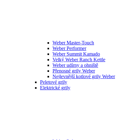
Weber Master-Touch
Weber Performer
Weber Summit Kamado
Velký Weber Ranch Kettle
Weber udírny a ohniště
Přenosné grily Weber
Nejlevnější kotlové grily Weber
Peletové grily
Elektrické grily