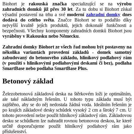
Biohort je
rakouská značka
specializující se na
výrobu
zahradních domků již přes 30 let
. Za tu dobu si Biohort získal
výsadní postavení na trhu a své
moderní
zahradní domky
dnes
dodává do celého světa
. Značce Biohort se to podařilo díky
nejvyšší kvalitě jejích produktů, jejich dokonalé funkčnosti a
bezpečnosti. Všechny komponenty zahradních domků Biohort jsou
vyráběny v Rakousku nebo Německu
.
Zahradní domky Biohort ze všech řad mohou být postaveny na
několika variantách provedení základů - domek samotný
zabudovaný do betonového základu, hliníkový podlahový rám
(v použití s hliníkovými podlahovými deskami či bez), podlaha
SmartBase nebo podlaha SmartBase Plus.
Betonový základ
Železobetonová základová deska na štěrkovém loži je optimálním,
ale také nákladným řešením. U tohoto typu základu musí být
zajištěno, aby se do něj nedostala žádná voda. Ideálním řešením je
po krajích základové desky schůdek vysoký 2 cm a široký 7 cm. U
tohoto provedení nelze použít hliníkový základový rám. Základovou
desku se schůdkem lze nahradit rovnou betonovou deskou, ke které
určitě doporučujeme použít hliníkový podlahový rám jako
příslušenství.