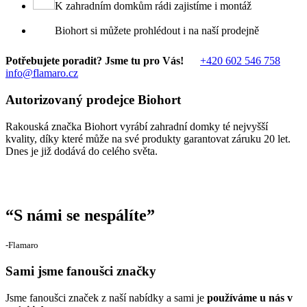
K zahradním domkům rádi zajistíme i montáž
Biohort si můžete prohlédout i na naší prodejně
Potřebujete poradit? Jsme tu pro Vás!
+420 602 546 758
info@flamaro.cz
Autorizovaný prodejce Biohort
Rakouská značka Biohort vyrábí zahradní domky té nejvyšší
kvality, díky které může na své produkty garantovat záruku 20 let.
Dnes je již dodává do celého světa.
“
S námi se nespálíte
”
‐Flamaro
Sami jsme fanoušci značky
Jsme fanoušci značek z naší nabídky a sami je
používáme u nás v