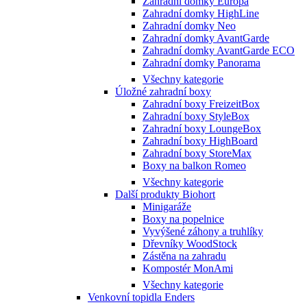
Zahradní domky Europa
Zahradní domky HighLine
Zahradní domky Neo
Zahradní domky AvantGarde
Zahradní domky AvantGarde ECO
Zahradní domky Panorama
Všechny kategorie
Úložné zahradní boxy
Zahradní boxy FreizeitBox
Zahradní boxy StyleBox
Zahradní boxy LoungeBox
Zahradní boxy HighBoard
Zahradní boxy StoreMax
Boxy na balkon Romeo
Všechny kategorie
Další produkty Biohort
Minigaráže
Boxy na popelnice
Vyvýšené záhony a truhlíky
Dřevníky WoodStock
Zástěna na zahradu
Kompostér MonAmi
Všechny kategorie
Venkovní topidla Enders