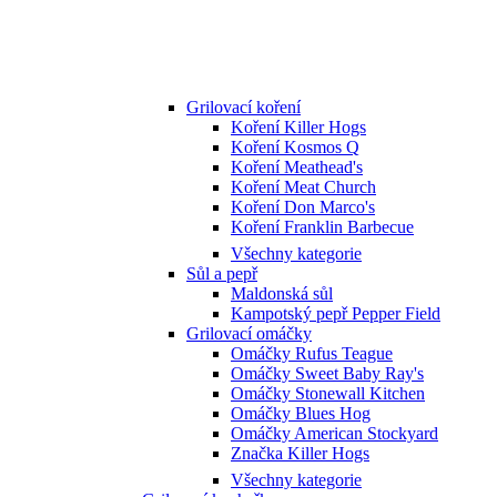
Grilovací koření
Koření Killer Hogs
Koření Kosmos Q
Koření Meathead's
Koření Meat Church
Koření Don Marco's
Koření Franklin Barbecue
Všechny kategorie
Sůl a pepř
Maldonská sůl
Kampotský pepř Pepper Field
Grilovací omáčky
Omáčky Rufus Teague
Omáčky Sweet Baby Ray's
Omáčky Stonewall Kitchen
Omáčky Blues Hog
Omáčky American Stockyard
Značka Killer Hogs
Všechny kategorie