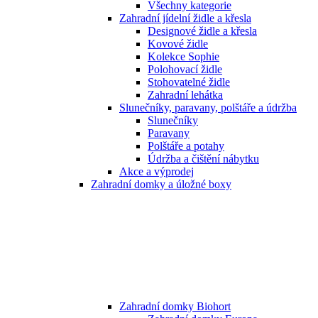
Všechny kategorie
Zahradní jídelní židle a křesla
Designové židle a křesla
Kovové židle
Kolekce Sophie
Polohovací židle
Stohovatelné židle
Zahradní lehátka
Slunečníky, paravany, polštáře a údržba
Slunečníky
Paravany
Polštáře a potahy
Údržba a čištění nábytku
Akce a výprodej
Zahradní domky a úložné boxy
Zahradní domky Biohort