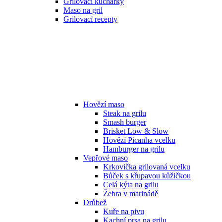
Grilovací kuchařky
Maso na gril
Grilovací recepty
Hovězí maso
Steak na grilu
Smash burger
Brisket Low & Slow
Hovězí Picanha vcelku
Hamburger na grilu
Vepřové maso
Krkovička grilovaná vcelku
Bůček s křupavou kůžičkou
Celá kýta na grilu
Žebra v marinádě
Drůbež
Kuře na pivu
Kachní prsa na grilu