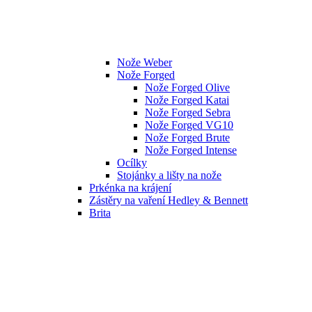
Nože Weber
Nože Forged
Nože Forged Olive
Nože Forged Katai
Nože Forged Sebra
Nože Forged VG10
Nože Forged Brute
Nože Forged Intense
Ocílky
Stojánky a lišty na nože
Prkénka na krájení
Zástěry na vaření Hedley & Bennett
Brita