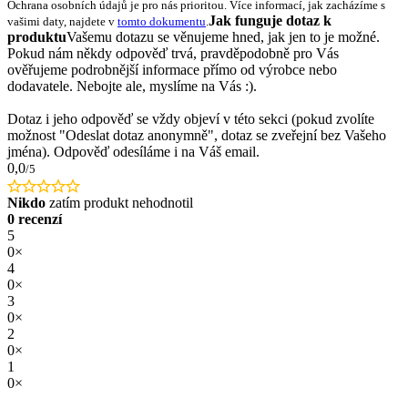
Ochrana osobních údajů je pro nás prioritou. Více informací, jak zacházíme s
Jak funguje dotaz k
vašimi daty, najdete v
tomto dokumentu
.
produktu
Vašemu dotazu se věnujeme hned, jak jen to je možné.
Pokud nám někdy odpověď trvá, pravděpodobně pro Vás
ověřujeme podrobnější informace přímo od výrobce nebo
dodavatele. Nebojte ale, myslíme na Vás :).
Dotaz i jeho odpověď se vždy objeví v této sekci (pokud zvolíte
možnost "Odeslat dotaz anonymně", dotaz se zveřejní bez Vašeho
jména). Odpověď odesíláme i na Váš email.
0,0
/5
Nikdo
zatím produkt nehodnotil
0 recenzí
5
0×
4
0×
3
0×
2
0×
1
0×