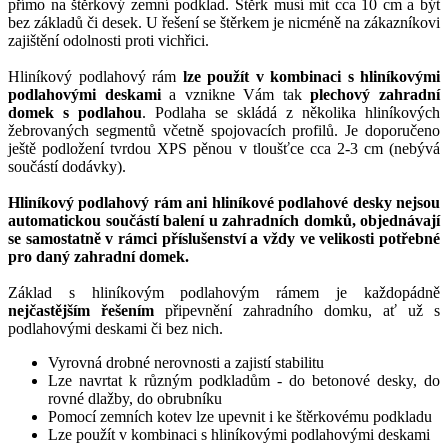
přímo na štěrkový zemní podklad. Štěrk musí mít cca 10 cm a být
bez základů či desek. U řešení se štěrkem je nicméně na zákazníkovi
zajištění odolnosti proti vichřici.
Hliníkový podlahový rám
lze použít v kombinaci s hliníkovými
podlahovými deskami
a vznikne Vám tak
plechový zahradní
domek s podlahou
. Podlaha se skládá z několika hliníkových
žebrovaných segmentů včetně spojovacích profilů. Je doporučeno
ještě podložení tvrdou XPS pěnou v tloušťce cca 2-3 cm (nebývá
součástí dodávky).
Hliníkový podlahový rám ani hliníkové podlahové desky nejsou
automatickou součástí balení u zahradních domků, objednávají
se samostatně v rámci příslušenství a vždy ve velikosti potřebné
pro daný zahradní domek.
Základ s hliníkovým podlahovým rámem je každopádně
nejčastějším řešením
připevnění zahradního domku, ať už s
podlahovými deskami či bez nich.
Vyrovná drobné nerovnosti a zajistí stabilitu
Lze navrtat k různým podkladům - do betonové desky, do
rovné dlažby, do obrubníku
Pomocí zemních kotev lze upevnit i ke štěrkovému podkladu
Lze použít v kombinaci s hliníkovými podlahovými deskami