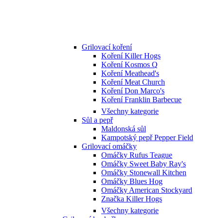
Grilovací koření
Koření Killer Hogs
Koření Kosmos Q
Koření Meathead's
Koření Meat Church
Koření Don Marco's
Koření Franklin Barbecue
Všechny kategorie
Sůl a pepř
Maldonská sůl
Kampotský pepř Pepper Field
Grilovací omáčky
Omáčky Rufus Teague
Omáčky Sweet Baby Ray's
Omáčky Stonewall Kitchen
Omáčky Blues Hog
Omáčky American Stockyard
Značka Killer Hogs
Všechny kategorie