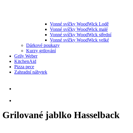
Vonné svíčky WoodWick Lodě
Vonné svíčky WoodWick malé
Vonné svíčky WoodWick střední
Vonné svíčky WoodWick velké
Dárkové poukazy
Kurzy grilování
Grily Weber
KitchenAid
Pizza pece
Zahradní nábytek
Grilované jablko Hasselback