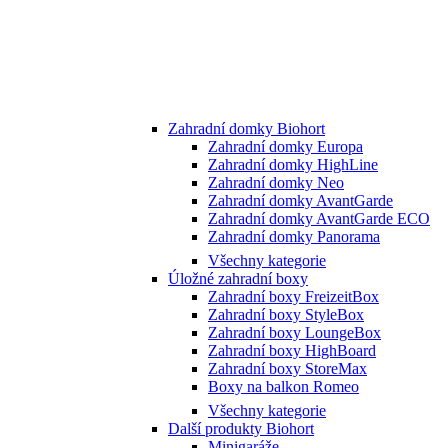
Zahradní domky Biohort
Zahradní domky Europa
Zahradní domky HighLine
Zahradní domky Neo
Zahradní domky AvantGarde
Zahradní domky AvantGarde ECO
Zahradní domky Panorama
Všechny kategorie
Úložné zahradní boxy
Zahradní boxy FreizeitBox
Zahradní boxy StyleBox
Zahradní boxy LoungeBox
Zahradní boxy HighBoard
Zahradní boxy StoreMax
Boxy na balkon Romeo
Všechny kategorie
Další produkty Biohort
Minigaráže