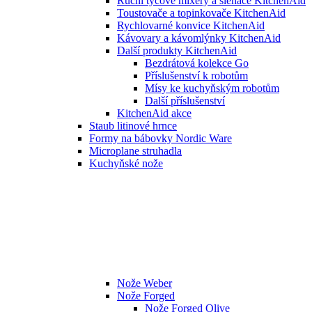
Ruční tyčové mixéry a šlehače KitchenAid
Toustovače a topinkovače KitchenAid
Rychlovarné konvice KitchenAid
Kávovary a kávomlýnky KitchenAid
Další produkty KitchenAid
Bezdrátová kolekce Go
Příslušenství k robotům
Mísy ke kuchyňským robotům
Další příslušenství
KitchenAid akce
Staub litinové hrnce
Formy na bábovky Nordic Ware
Microplane struhadla
Kuchyňské nože
Nože Weber
Nože Forged
Nože Forged Olive