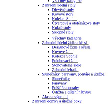
Všechny kategorie
Zahradní jídelní stoly
Dřevěné stoly
Kovové stoly
Kolekce Sophie
Čtvercové a obdélníkové stoly
Kulaté stoly
Sklopné stoly
Všechny kategorie
Zahradní jídelní židle a křesla
Designové židle a křesla
Kovové židle
Kolekce Sophie
Polohovací židle
Stohovatelné židle
Zahradní lehátka
Slunečníky, paravany, polštáře a údržba
Slunečníky
Paravany
Polštáře a potahy
Údržba a čištění nábytku
Akce a výprodej
Zahradní domky a úložné boxy