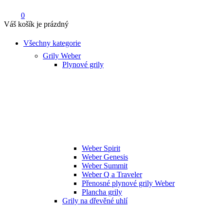
0
Váš košík je prázdný
Všechny kategorie
Grily Weber
Plynové grily
Weber Spirit
Weber Genesis
Weber Summit
Weber Q a Traveler
Přenosné plynové grily Weber
Plancha grily
Grily na dřevěné uhlí