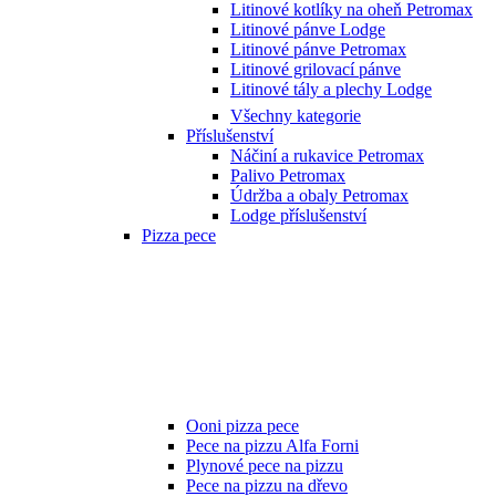
Litinové kotlíky na oheň Petromax
Litinové pánve Lodge
Litinové pánve Petromax
Litinové grilovací pánve
Litinové tály a plechy Lodge
Všechny kategorie
Příslušenství
Náčiní a rukavice Petromax
Palivo Petromax
Údržba a obaly Petromax
Lodge příslušenství
Pizza pece
Ooni pizza pece
Pece na pizzu Alfa Forni
Plynové pece na pizzu
Pece na pizzu na dřevo