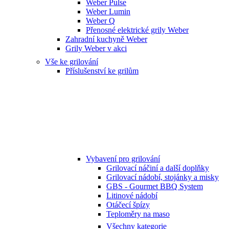
Weber Pulse
Weber Lumin
Weber Q
Přenosné elektrické grily Weber
Zahradní kuchyně Weber
Grily Weber v akci
Vše ke grilování
Příslušenství ke grilům
Vybavení pro grilování
Grilovací náčiní a další doplňky
Grilovací nádobí, stojánky a misky
GBS - Gourmet BBQ System
Litinové nádobí
Otáčecí špízy
Teploměry na maso
Všechny kategorie