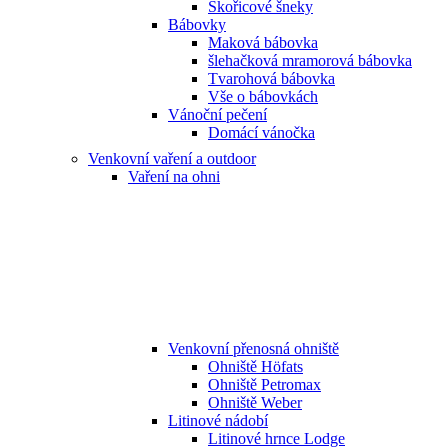
Skořicové šneky
Bábovky
Maková bábovka
šlehačková mramorová bábovka
Tvarohová bábovka
Vše o bábovkách
Vánoční pečení
Domácí vánočka
Venkovní vaření a outdoor
Vaření na ohni
Venkovní přenosná ohniště
Ohniště Höfats
Ohniště Petromax
Ohniště Weber
Litinové nádobí
Litinové hrnce Lodge