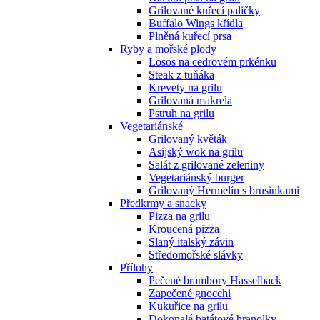
Grilované kuřecí paličky
Buffalo Wings křídla
Plněná kuřecí prsa
Ryby a mořské plody
Losos na cedrovém prkénku
Steak z tuňáka
Krevety na grilu
Grilovaná makrela
Pstruh na grilu
Vegetariánské
Grilovaný květák
Asijský wok na grilu
Salát z grilované zeleniny
Vegetariánský burger
Grilovaný Hermelín s brusinkami
Předkrmy a snacky
Pizza na grilu
Kroucená pizza
Slaný italský závin
Středomořské slávky
Přílohy
Pečené brambory Hasselback
Zapečené gnocchi
Kukuřice na grilu
Dokonalé batátové hranolky