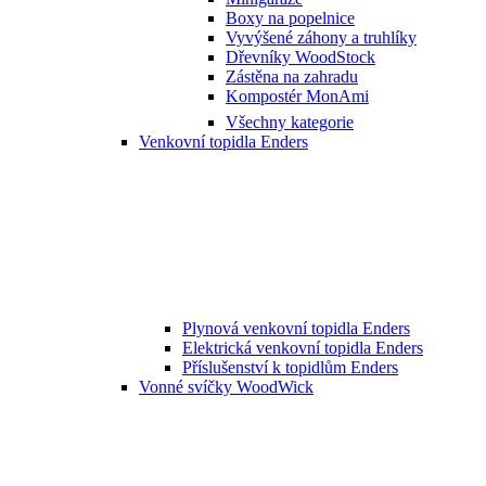
Boxy na popelnice
Vyvýšené záhony a truhlíky
Dřevníky WoodStock
Zástěna na zahradu
Kompostér MonAmi
Všechny kategorie
Venkovní topidla Enders
Plynová venkovní topidla Enders
Elektrická venkovní topidla Enders
Příslušenství k topidlům Enders
Vonné svíčky WoodWick