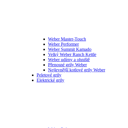
Weber Master-Touch
Weber Performer
Weber Summit Kamado
Velký Weber Ranch Kettle
Weber udírny a ohniště
Přenosné grily Weber
Nejlevnější kotlové grily Weber
Peletové grily
Elektrické grily