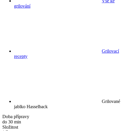
Vše ke
grilování
Grilovací
recepty
Grilované
jablko Hasselback
Doba přípravy
do 30 min
Složitost