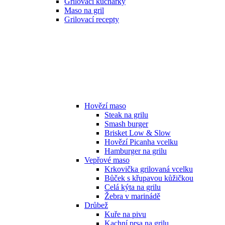
Grilovací kuchařky
Maso na gril
Grilovací recepty
Hovězí maso
Steak na grilu
Smash burger
Brisket Low & Slow
Hovězí Picanha vcelku
Hamburger na grilu
Vepřové maso
Krkovička grilovaná vcelku
Bůček s křupavou kůžičkou
Celá kýta na grilu
Žebra v marinádě
Drůbež
Kuře na pivu
Kachní prsa na grilu