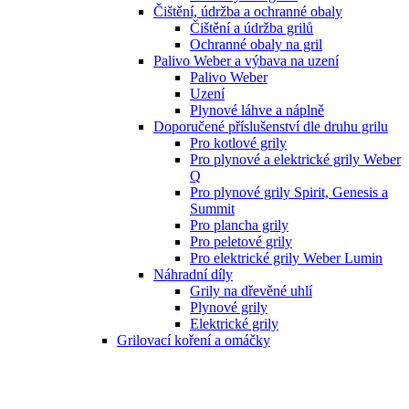
Čištění, údržba a ochranné obaly
Čištění a údržba grilů
Ochranné obaly na gril
Palivo Weber a výbava na uzení
Palivo Weber
Uzení
Plynové láhve a náplně
Doporučené příslušenství dle druhu grilu
Pro kotlové grily
Pro plynové a elektrické grily Weber
Q
Pro plynové grily Spirit, Genesis a
Summit
Pro plancha grily
Pro peletové grily
Pro elektrické grily Weber Lumin
Náhradní díly
Grily na dřevěné uhlí
Plynové grily
Elektrické grily
Grilovací koření a omáčky