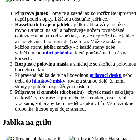
Příprava jablek
- omyjte a každé jablko rozřízněte uprostřed
napůl podél stopky. Lžičkou odstraňte jadřince.
Hasselback krájení jablek
- půlku jablka vždy položte
rovnou stranou na stůl a nařezávejte nožem rovnoběžně
(zářezy cca půl cm od sebe) tak, abyste neprořízli celé jablko
a spodek zůstal pohromadě (viz foto). Můžete si dát na
každou stranu jablka zarážky - z každé strany třeba
vařečku nebo
udící prkénka
, která používáme i u nás na
kurzech.
Rozpusťe polovinu másla
a smíchejte se skořicí a polovinou
hnědého cukru.
Připravená jablka dejte na libovolnou
grilovací desku
nebo
třeba do
hliníkové misky
, rovnou stranou dolů. Z horní
strany je potřete rozpuštěným máslem.
Připravte si crumble (drobenku)
- zbytek másla nakrájejte
na kostičky a v míse je promíchejte s moukou, ovesnými
vločkami, solí a zbytkem hnědého cukru. Tím Vám vznikne
drobenka, kterou nyní dejte stranou.
Jablka na grilu