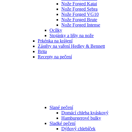
Nože Forged Katai
Nože Forged Sebra
Nože Forged VG10
Nože Forged Brute
Nože Forged Intense
Ocílky
Stojánky a lišty na nože
Prkénka na krájení
Zástěry na vaření Hedley & Bennett
Brita
Recepty na pečení
Slané pečení
Domácí chleba kváskový
Hamburgerové bulky
Sladké pečení
Dýňový chlebíček