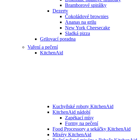
Bramborové spirálky
Dezerty
Čokoládové brownies
Ananas na grilu
New York Cheesecake
Sladká pizza
Grilovací poradna
Vaření a pečení
KitchenAid
Kuchyňské roboty KitchenAid
KitchenAid nádobí
Zapékací mísy
Formy na pečení
Food Processory a sekáčky KitchenAid
Mixéry KitchenAid