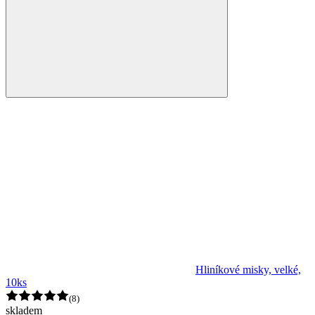
Hliníkové misky, velké,
10ks
(8)
skladem