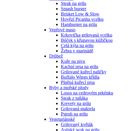
Steak na grilu
Smash burger
Brisket Low & Slow
Hovězí Picanha vcelku
Hamburger na grilu
Vepřové maso
Krkovička grilovaná vcelku
Bůček s křupavou kůžičkou
Celá kýta na grilu
Žebra v marinádě
Drůbež
Kuře na pivu
Kachní prsa na grilu
Grilované kuřecí paličky
Buffalo Wings křídla
Plněná kuřecí prsa
Ryby a mořské plody
Losos na cedrovém prkénku
Steak z tuňáka
Krevety na grilu
Grilovaná makrela
Pstruh na grilu
Vegetariánské
Grilovaný květák
Asijský wok na grilu