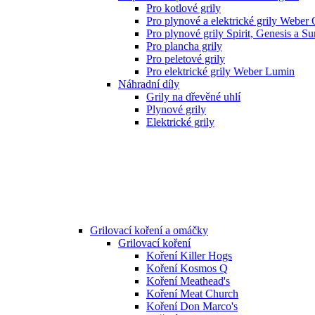
Pro kotlové grily
Pro plynové a elektrické grily Weber
Pro plynové grily Spirit, Genesis a S
Pro plancha grily
Pro peletové grily
Pro elektrické grily Weber Lumin
Náhradní díly
Grily na dřevěné uhlí
Plynové grily
Elektrické grily
Grilovací koření a omáčky
Grilovací koření
Koření Killer Hogs
Koření Kosmos Q
Koření Meathead's
Koření Meat Church
Koření Don Marco's