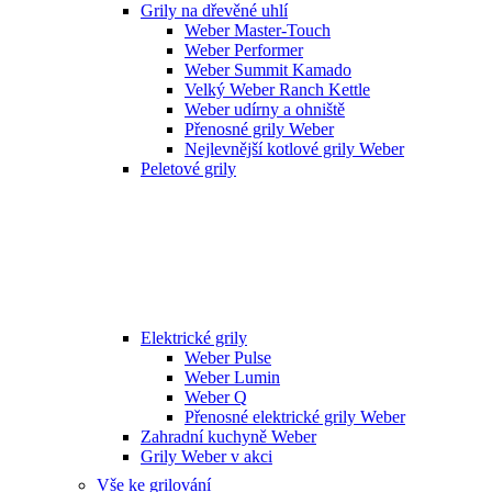
Grily na dřevěné uhlí
Weber Master-Touch
Weber Performer
Weber Summit Kamado
Velký Weber Ranch Kettle
Weber udírny a ohniště
Přenosné grily Weber
Nejlevnější kotlové grily Weber
Peletové grily
Elektrické grily
Weber Pulse
Weber Lumin
Weber Q
Přenosné elektrické grily Weber
Zahradní kuchyně Weber
Grily Weber v akci
Vše ke grilování