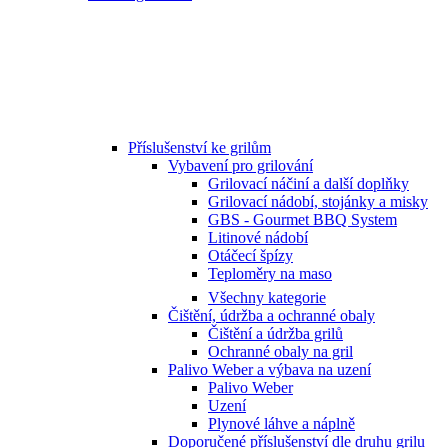
Příslušenství ke grilům
Vybavení pro grilování
Grilovací náčiní a další doplňky
Grilovací nádobí, stojánky a misky
GBS - Gourmet BBQ System
Litinové nádobí
Otáčecí špízy
Teploměry na maso
Všechny kategorie
Čištění, údržba a ochranné obaly
Čištění a údržba grilů
Ochranné obaly na gril
Palivo Weber a výbava na uzení
Palivo Weber
Uzení
Plynové láhve a náplně
Doporučené příslušenství dle druhu grilu