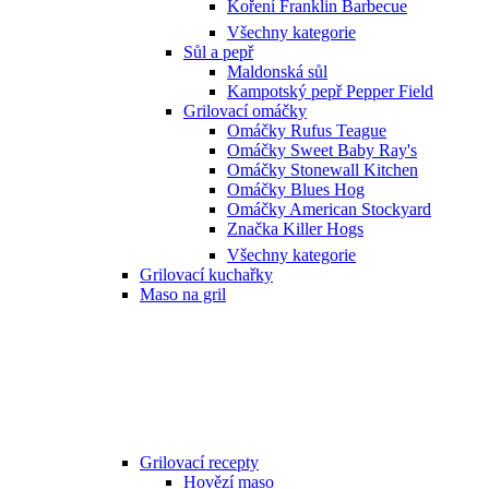
Koření Franklin Barbecue
Všechny kategorie
Sůl a pepř
Maldonská sůl
Kampotský pepř Pepper Field
Grilovací omáčky
Omáčky Rufus Teague
Omáčky Sweet Baby Ray's
Omáčky Stonewall Kitchen
Omáčky Blues Hog
Omáčky American Stockyard
Značka Killer Hogs
Všechny kategorie
Grilovací kuchařky
Maso na gril
Grilovací recepty
Hovězí maso