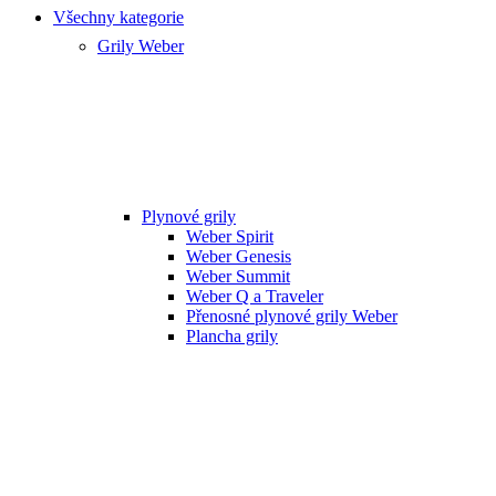
Všechny kategorie
Grily Weber
Plynové grily
Weber Spirit
Weber Genesis
Weber Summit
Weber Q a Traveler
Přenosné plynové grily Weber
Plancha grily