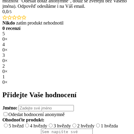
možnost "Odeslat dotaz anonymně", dotaz se zveřejní bez Vašeho
jména). Odpověď odesíláme i na Váš email.
0,0
/5
Nikdo
zatím produkt nehodnotil
0 recenzí
5
0×
4
0×
3
0×
2
0×
1
0×
Přidejte Vaše hodnocení
Jméno:
Odeslat hodnocení anonymně
Ohodnoťte produkt:
5 hvězd
4 hvězdy
3 hvězdy
2 hvězdy
1 hvězda