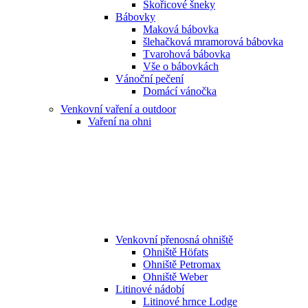
Skořicové šneky
Bábovky
Maková bábovka
šlehačková mramorová bábovka
Tvarohová bábovka
Vše o bábovkách
Vánoční pečení
Domácí vánočka
Venkovní vaření a outdoor
Vaření na ohni
Venkovní přenosná ohniště
Ohniště Höfats
Ohniště Petromax
Ohniště Weber
Litinové nádobí
Litinové hrnce Lodge