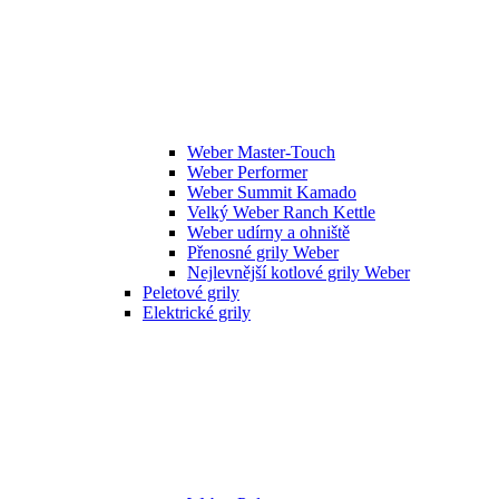
Weber Master-Touch
Weber Performer
Weber Summit Kamado
Velký Weber Ranch Kettle
Weber udírny a ohniště
Přenosné grily Weber
Nejlevnější kotlové grily Weber
Peletové grily
Elektrické grily