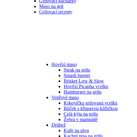
Grilovací kuchařky
Maso na gril
Grilovací recepty
Hovězí maso
Steak na grilu
Smash burger
Brisket Low & Slow
Hovězí Picanha vcelku
Hamburger na grilu
Vepřové maso
Krkovička grilovaná vcelku
Bůček s křupavou kůžičkou
Celá kýta na grilu
Žebra v marinádě
Drůbež
Kuře na pivu
Kachní prsa na grilu