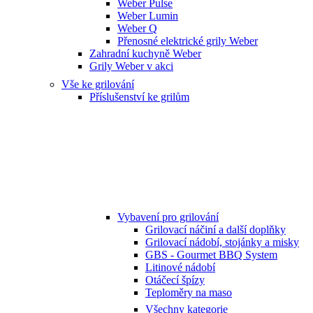
Weber Pulse
Weber Lumin
Weber Q
Přenosné elektrické grily Weber
Zahradní kuchyně Weber
Grily Weber v akci
Vše ke grilování
Příslušenství ke grilům
Vybavení pro grilování
Grilovací náčiní a další doplňky
Grilovací nádobí, stojánky a misky
GBS - Gourmet BBQ System
Litinové nádobí
Otáčecí špízy
Teploměry na maso
Všechny kategorie