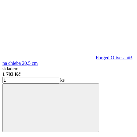
Forged Olive - nůž
na chleba 20,5 cm
skladem
1 703 Kč
ks