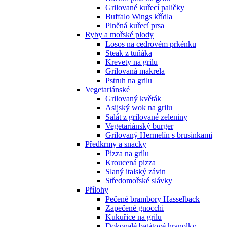
Grilované kuřecí paličky
Buffalo Wings křídla
Plněná kuřecí prsa
Ryby a mořské plody
Losos na cedrovém prkénku
Steak z tuňáka
Krevety na grilu
Grilovaná makrela
Pstruh na grilu
Vegetariánské
Grilovaný květák
Asijský wok na grilu
Salát z grilované zeleniny
Vegetariánský burger
Grilovaný Hermelín s brusinkami
Předkrmy a snacky
Pizza na grilu
Kroucená pizza
Slaný italský závin
Středomořské slávky
Přílohy
Pečené brambory Hasselback
Zapečené gnocchi
Kukuřice na grilu
Dokonalé batátové hranolky