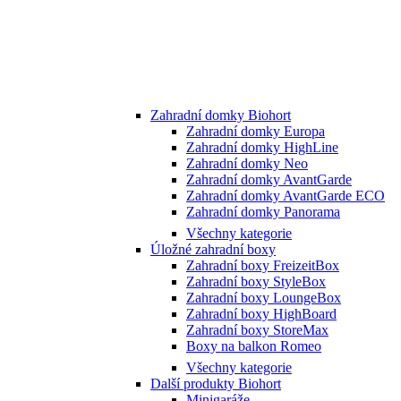
Zahradní domky Biohort
Zahradní domky Europa
Zahradní domky HighLine
Zahradní domky Neo
Zahradní domky AvantGarde
Zahradní domky AvantGarde ECO
Zahradní domky Panorama
Všechny kategorie
Úložné zahradní boxy
Zahradní boxy FreizeitBox
Zahradní boxy StyleBox
Zahradní boxy LoungeBox
Zahradní boxy HighBoard
Zahradní boxy StoreMax
Boxy na balkon Romeo
Všechny kategorie
Další produkty Biohort
Minigaráže