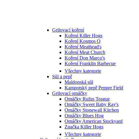
Grilovací koření
Koření Killer Hogs
Koření Kosmos Q
Koření Meathead's
Koření Meat Church
Koření Don Marco's
Koření Franklin Barbecue
Všechny kategorie
Sůl a pepř
Maldonská sůl
Kampotský pepř Pepper Field
Grilovací omáčky
Omáčky Rufus Teague
Omáčky Sweet Baby Ray's
Omáčky Stonewall Kitchen
Omáčky Blues Hog
Omáčky American Stockyard
Značka Killer Hogs
Všechny kategorie