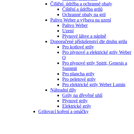
Čištění, údržba a ochranné obaly
Čištění a údržba grilů
Ochranné obaly na gril
Palivo Weber a výbava na uzení
Palivo Weber
Uzení
Plynové láhve a náplně
Doporučené příslušenství dle druhu grilu
Pro kotlové grily
Pro plynové a elektrické grily Weber
Q
Pro plynové grily Spirit, Genesis a
Summit
Pro plancha grily
Pro peletové grily
Pro elektrické grily Weber Lumin
Náhradní díly
Grily na dřevěné uhlí
Plynové grily
Elektrické grily
Grilovací koření a omáčky