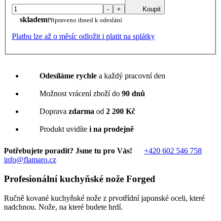
-
+
Koupit
skladem
Připraveno ihned k odeslání
Platbu lze až o měsíc odložit i platit na splátky
Odesíláme rychle
a každý pracovní den
Možnost vrácení zboží do
90 dnů
Doprava
zdarma
od
2 200 Kč
Produkt uvidíte
i na prodejně
Potřebujete poradit? Jsme tu pro Vás!
+420 602 546 758
info@flamaro.cz
Profesionální kuchyňské nože Forged
Ručně kované kuchyňské nože z prvotřídní japonské oceli, které
nadchnou. Nože, na které budete hrdí.