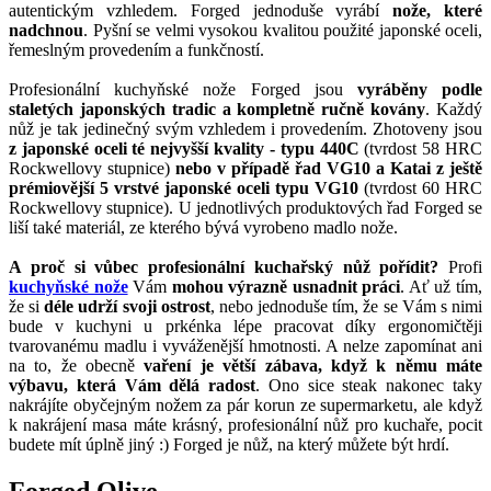
autentickým vzhledem. Forged jednoduše vyrábí
nože, které
nadchnou
. Pyšní se velmi vysokou kvalitou použité japonské oceli,
řemeslným provedením a funkčností.
Profesionální kuchyňské nože Forged jsou
vyráběny podle
staletých japonských tradic a kompletně ručně kovány
. Každý
nůž je tak jedinečný svým vzhledem i provedením. Zhotoveny jsou
z japonské oceli té nejvyšší kvality - typu 440C
(tvrdost 58 HRC
Rockwellovy stupnice)
nebo v případě řad VG10 a Katai z ještě
prémiovější 5 vrstvé japonské oceli typu VG10
(tvrdost 60 HRC
Rockwellovy stupnice). U jednotlivých produktových řad Forged se
liší také materiál, ze kterého bývá vyrobeno madlo nože.
A proč si vůbec profesionální kuchařský nůž pořídit?
Profi
kuchyňské nože
Vám
mohou výrazně usnadnit práci
. Ať už tím,
že si
déle udrží svoji ostrost
, nebo jednoduše tím, že se Vám s nimi
bude v kuchyni u prkénka lépe pracovat díky ergonomičtěji
tvarovanému madlu i vyváženější hmotnosti. A nelze zapomínat ani
na to, že obecně
vaření je větší zábava, když k němu máte
výbavu, která Vám dělá radost
. Ono sice steak nakonec taky
nakrájíte obyčejným nožem za pár korun ze supermarketu, ale když
k nakrájení masa máte krásný, profesionální nůž pro kuchaře, pocit
budete mít úplně jiný :) Forged je nůž, na který můžete být hrdí.