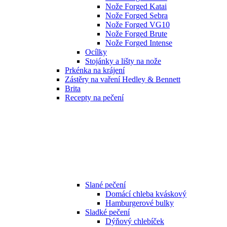
Nože Forged Katai
Nože Forged Sebra
Nože Forged VG10
Nože Forged Brute
Nože Forged Intense
Ocílky
Stojánky a lišty na nože
Prkénka na krájení
Zástěry na vaření Hedley & Bennett
Brita
Recepty na pečení
Slané pečení
Domácí chleba kváskový
Hamburgerové bulky
Sladké pečení
Dýňový chlebíček