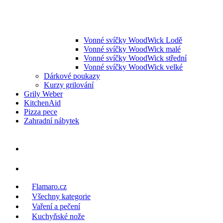
Vonné svíčky WoodWick Lodě
Vonné svíčky WoodWick malé
Vonné svíčky WoodWick střední
Vonné svíčky WoodWick velké
Dárkové poukazy
Kurzy grilování
Grily Weber
KitchenAid
Pizza pece
Zahradní nábytek
Flamaro.cz
Všechny kategorie
Vaření a pečení
Kuchyňské nože