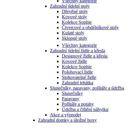
Všechny kategorie
Zahradní jídelní stoly
Dřevěné stoly
Kovové stoly
Kolekce Sophie
Čtvercové a obdélníkové stoly
Kulaté stoly
Sklopné stoly
Všechny kategorie
Zahradní jídelní židle a křesla
Designové židle a křesla
Kovové židle
Kolekce Sophie
Polohovací židle
Stohovatelné židle
Zahradní lehátka
Slunečníky, paravany, polštáře a údržba
Slunečníky
Paravany
Polštáře a potahy
Údržba a čištění nábytku
Akce a výprodej
Zahradní domky a úložné boxy