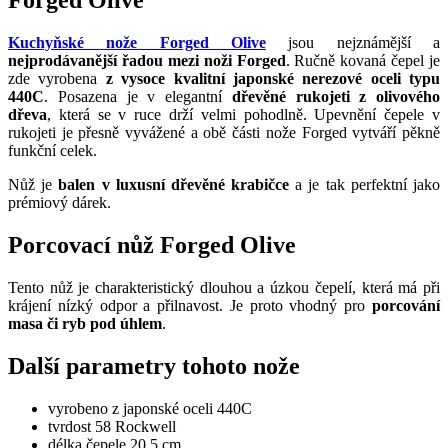
Forged Olive
Kuchyňské nože Forged Olive
jsou nejznámější a
nejprodávanější řadou mezi noži Forged
. Ručně kovaná čepel je
zde vyrobena
z vysoce kvalitní japonské nerezové oceli typu
440C
. Posazena je v elegantní
dřevěné rukojeti z olivového
dřeva
, která se v ruce drží velmi pohodlně. Upevnění čepele v
rukojeti je přesně vyvážené a obě části nože Forged vytváří pěkně
funkční celek.
Nůž je
balen v luxusní dřevěné krabičce
a je tak perfektní jako
prémiový dárek.
Porcovací nůž Forged Olive
Tento nůž je charakteristický dlouhou a úzkou čepelí, která má při
krájení nízký odpor a přilnavost. Je proto vhodný pro
porcování
masa či ryb pod úhlem
.
Další parametry tohoto nože
vyrobeno z japonské oceli 440C
tvrdost 58 Rockwell
délka čepele 20,5 cm