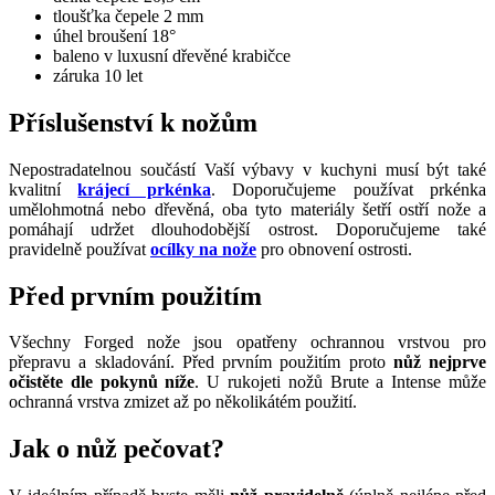
tloušťka čepele 2 mm
úhel broušení 18°
baleno v luxusní dřevěné krabičce
záruka 10 let
Příslušenství k nožům
Nepostradatelnou součástí Vaší výbavy v kuchyni musí být také
kvalitní
krájecí prkénka
. Doporučujeme používat prkénka
umělohmotná nebo dřevěná, oba tyto materiály šetří ostří nože a
pomáhají udržet dlouhodobější ostrost. Doporučujeme také
pravidelně používat
ocílky na nože
pro obnovení ostrosti.
Před prvním použitím
Všechny Forged nože jsou opatřeny ochrannou vrstvou pro
přepravu a skladování. Před prvním použitím proto
nůž nejprve
očistěte dle pokynů níže
. U rukojeti nožů Brute a Intense může
ochranná vrstva zmizet až po několikátém použití.
Jak o nůž pečovat?