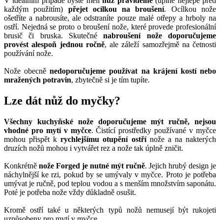
V ideálním případě byste měli
nůž pravidelně
(úplně nejlépe před
každým použitím)
přejet ocílkou na broušení
. Ocílkou nože
ošetříte a nabrousíte, ale odstraníte pouze malé otřepy a hrboly na
ostří. Nejedná se proto o broušení nože, které provede profesionální
brusič či bruska. Skutečné
nabroušení nože doporučujeme
provést alespoň jednou ročně
, ale záleží samozřejmě na četnosti
používání nože.
Nože obecně
nedoporučujeme používat na krájení kostí nebo
mražených potravin
, zbytečně si je tím tupíte.
Lze dát nůž do myčky?
Všechny kuchyňské nože doporučujeme mýt ručně, nejsou
vhodné pro mytí v myčce
. Čistící prostředky používané v myčce
mohou přispět k
rychlejšímu otupění ostří
nože a na nakterých
druzích nožů mohou i vytvářet rez a nože tak úplně zničit.
Konkrétně
nože Forged je nutné mýt ručně
. Jejich hrubý design je
náchylnější ke rzi, pokud by se umývaly v myčce. Proto je potřeba
umývat je ručně, pod teplou vodou a s menším množstvím saponátu.
Poté je potřeba nože vždy důkladně osušit.
Kromě ostří také u některých typů nožů nemusejí být rukojeti
uzpůsobeny pro mytí v myčce.