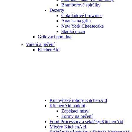
Bramborové spirálky
Dezerty
Čokoládové brownies
Ananas na grilu
New York Cheesecake
Sladká pizza
Grilovací poradna
Vaření a pečení
KitchenAid
Kuchyňské roboty KitchenAid
KitchenAid nádobí
Zapékací mísy
Formy na pečení
Food Processory a sekáčky KitchenAid
Mixéry KitchenAid