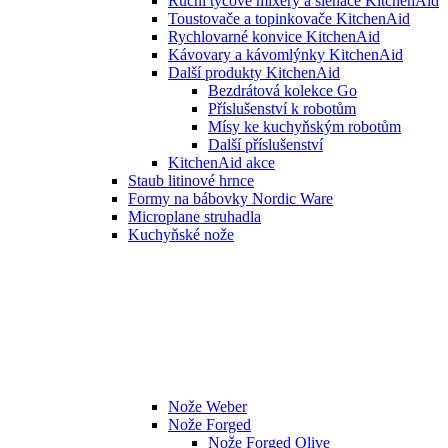
Ruční tyčové mixéry a šlehače KitchenAid
Toustovače a topinkovače KitchenAid
Rychlovarné konvice KitchenAid
Kávovary a kávomlýnky KitchenAid
Další produkty KitchenAid
Bezdrátová kolekce Go
Příslušenství k robotům
Mísy ke kuchyňským robotům
Další příslušenství
KitchenAid akce
Staub litinové hrnce
Formy na bábovky Nordic Ware
Microplane struhadla
Kuchyňské nože
Nože Weber
Nože Forged
Nože Forged Olive