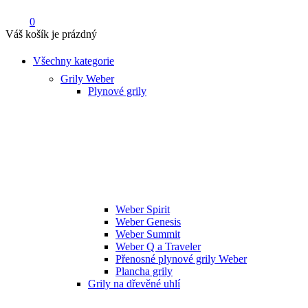
0
Váš košík je prázdný
Všechny kategorie
Grily Weber
Plynové grily
Weber Spirit
Weber Genesis
Weber Summit
Weber Q a Traveler
Přenosné plynové grily Weber
Plancha grily
Grily na dřevěné uhlí