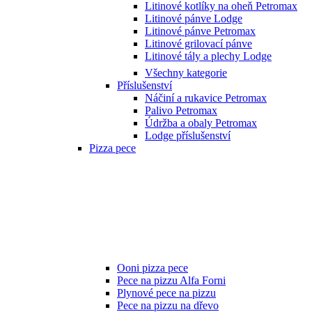
Litinové kotlíky na oheň Petromax
Litinové pánve Lodge
Litinové pánve Petromax
Litinové grilovací pánve
Litinové tály a plechy Lodge
Všechny kategorie
Příslušenství
Náčiní a rukavice Petromax
Palivo Petromax
Údržba a obaly Petromax
Lodge příslušenství
Pizza pece
Ooni pizza pece
Pece na pizzu Alfa Forni
Plynové pece na pizzu
Pece na pizzu na dřevo