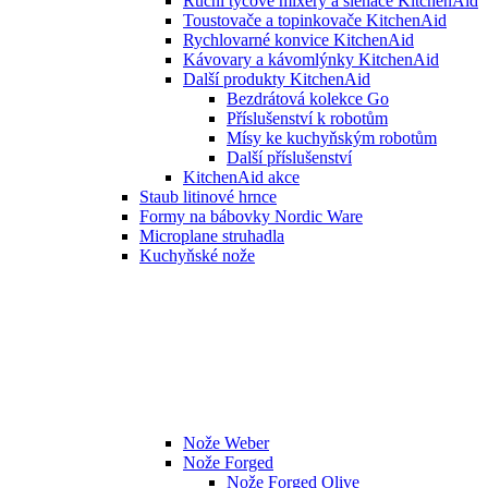
Ruční tyčové mixéry a šlehače KitchenAid
Toustovače a topinkovače KitchenAid
Rychlovarné konvice KitchenAid
Kávovary a kávomlýnky KitchenAid
Další produkty KitchenAid
Bezdrátová kolekce Go
Příslušenství k robotům
Mísy ke kuchyňským robotům
Další příslušenství
KitchenAid akce
Staub litinové hrnce
Formy na bábovky Nordic Ware
Microplane struhadla
Kuchyňské nože
Nože Weber
Nože Forged
Nože Forged Olive