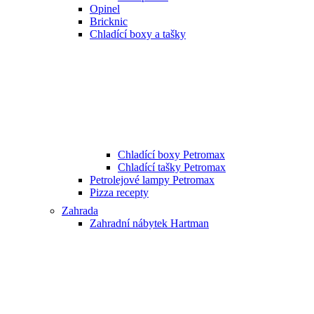
Opinel
Bricknic
Chladící boxy a tašky
Chladící boxy Petromax
Chladící tašky Petromax
Petrolejové lampy Petromax
Pizza recepty
Zahrada
Zahradní nábytek Hartman