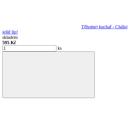
Těhotnej kuchař - Cháluj
ještě líp!
skladem
595 Kč
ks