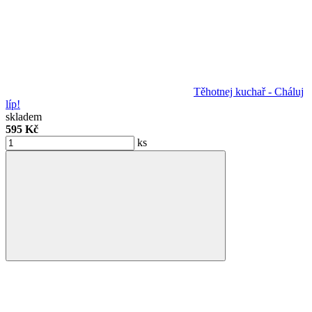
Těhotnej kuchař - Cháluj
líp!
skladem
595 Kč
ks