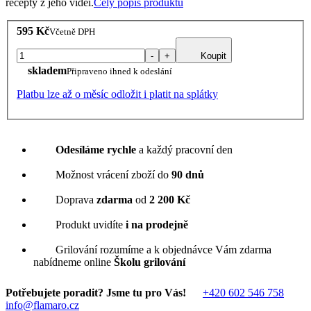
recepty z jeho videí.
Celý popis produktu
595 Kč
Včetně DPH
-
+
Koupit
skladem
Připraveno ihned k odeslání
Platbu lze až o měsíc odložit i platit na splátky
Odesíláme rychle
a každý pracovní den
Možnost vrácení zboží do
90 dnů
Doprava
zdarma
od
2 200 Kč
Produkt uvidíte
i na prodejně
Grilování rozumíme a k objednávce Vám zdarma
nabídneme online
Školu grilování
Potřebujete poradit? Jsme tu pro Vás!
+420 602 546 758
info@flamaro.cz