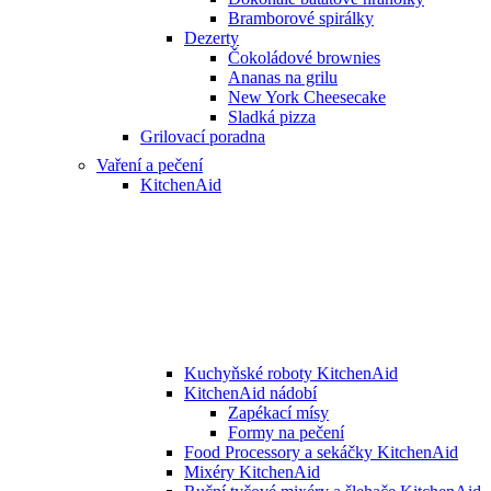
Bramborové spirálky
Dezerty
Čokoládové brownies
Ananas na grilu
New York Cheesecake
Sladká pizza
Grilovací poradna
Vaření a pečení
KitchenAid
Kuchyňské roboty KitchenAid
KitchenAid nádobí
Zapékací mísy
Formy na pečení
Food Processory a sekáčky KitchenAid
Mixéry KitchenAid