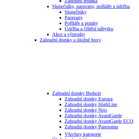
Zahradní lehátka
Slunečníky, paravany, polštáře a údržba
Slunečníky
Paravany
Polštáře a potahy
Údržba a čištění nábytku
Akce a výprodej
Zahradní domky a úložné boxy
Zahradní domky Biohort
Zahradní domky Europa
Zahradní domky HighLine
Zahradní domky Neo
Zahradní domky AvantGarde
Zahradní domky AvantGarde ECO
Zahradní domky Panorama
Všechny kategorie