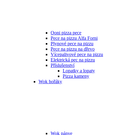
Ooni pizza pece
Pece na pizzu Alfa Forni
Plynové pece na pizzu
Pece na pizzu na dřevo
Vícepalivové pece na pizzu
Elektrická pec na pizzu
Příslušenství
Lopatky a lopaty
Pizza kameny
Wok hořáky
Wok pánve