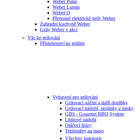
Weber Pulse
Weber Lumin
Weber Q
Přenosné elektrické grily Weber
Zahradní kuchyně Weber
Grily Weber v akci
Vše ke grilování
Příslušenství ke grilům
Vybavení pro grilování
Grilovací náčiní a další doplňky
Grilovací nádobí, stojánky a misky
GBS - Gourmet BBQ System
Litinové nádobí
Otáčecí špízy
Teploměry na maso
Všechny kategorie