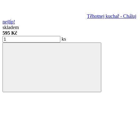
Těhotnej kuchař - Cháluj
nejlíp!
skladem
595 Kč
ks