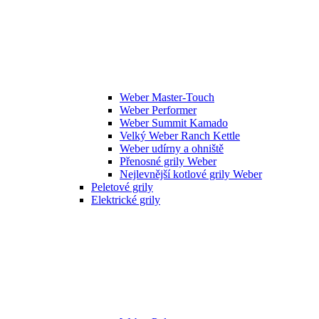
Weber Master-Touch
Weber Performer
Weber Summit Kamado
Velký Weber Ranch Kettle
Weber udírny a ohniště
Přenosné grily Weber
Nejlevnější kotlové grily Weber
Peletové grily
Elektrické grily