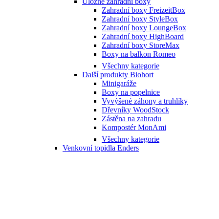
Úložné zahradní boxy
Zahradní boxy FreizeitBox
Zahradní boxy StyleBox
Zahradní boxy LoungeBox
Zahradní boxy HighBoard
Zahradní boxy StoreMax
Boxy na balkon Romeo
Všechny kategorie
Další produkty Biohort
Minigaráže
Boxy na popelnice
Vyvýšené záhony a truhlíky
Dřevníky WoodStock
Zástěna na zahradu
Kompostér MonAmi
Všechny kategorie
Venkovní topidla Enders