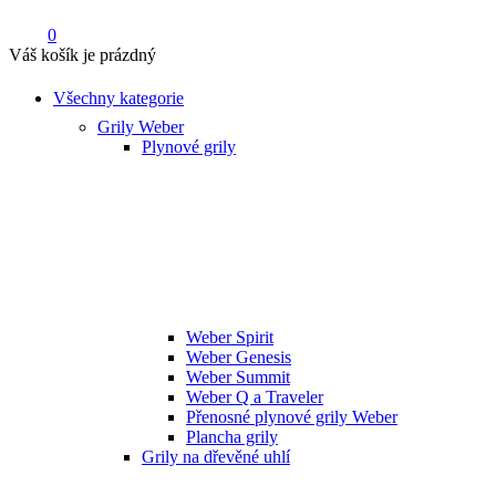
0
Váš košík je prázdný
Všechny kategorie
Grily Weber
Plynové grily
Weber Spirit
Weber Genesis
Weber Summit
Weber Q a Traveler
Přenosné plynové grily Weber
Plancha grily
Grily na dřevěné uhlí