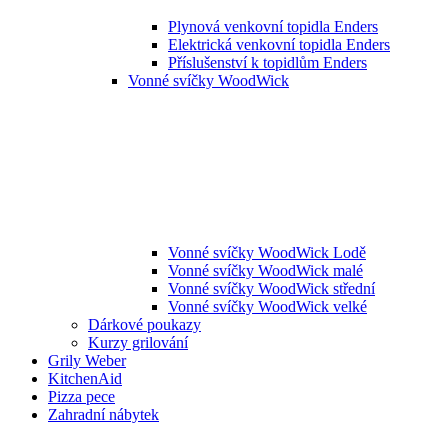
Plynová venkovní topidla Enders
Elektrická venkovní topidla Enders
Příslušenství k topidlům Enders
Vonné svíčky WoodWick
Vonné svíčky WoodWick Lodě
Vonné svíčky WoodWick malé
Vonné svíčky WoodWick střední
Vonné svíčky WoodWick velké
Dárkové poukazy
Kurzy grilování
Grily Weber
KitchenAid
Pizza pece
Zahradní nábytek