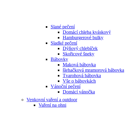
Slané pečení
Domácí chleba kváskový
Hamburgerové bulky
Sladké pečení
Dýňový chlebíček
Skořicové šneky
Bábovky
Maková bábovka
šlehačková mramorová bábovka
Tvarohová bábovka
Vše o bábovkách
Vánoční pečení
Domácí vánočka
Venkovní vaření a outdoor
Vaření na ohni