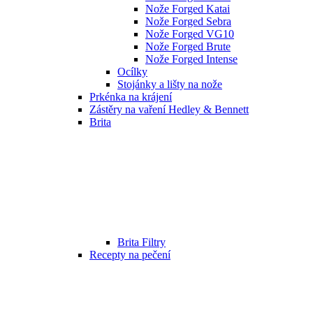
Nože Forged Katai
Nože Forged Sebra
Nože Forged VG10
Nože Forged Brute
Nože Forged Intense
Ocílky
Stojánky a lišty na nože
Prkénka na krájení
Zástěry na vaření Hedley & Bennett
Brita
Brita Filtry
Recepty na pečení