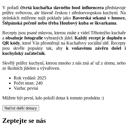
V pořadí
čtvrtá kuchařka slavného food influencera
představuje
průřez světovou, ale hlavně českou i středoevropskou kuchyní. Na
stránkách můžeme najít poklady jako
Bavorská sekaná v housce,
Štěpánská pečeně nebo třeba Houbový kuba se škvarkama
.
Recepty jsou psané mluvou, kterou znáte z videí Těhotnýho kuchaře
a
obsahuje fotografie
vybraných jídel.
Každý recept je doplněn o
QR kódy
, které Vás přesměrují na Kuchařovy sociální sítě. Recepty
jsou skvěle popsány tak, aby
k voňavému závěru došel i
kuchyňský začátečník
.
Skvělý průřez kuchyní, kterou mnoho z nás zná ať už z domu, nebo
ze školních jídelen a vývařoven.
Rok vydání: 2025
Počet stran: 240
Vazba: pevná
Můžete být první, kdo položí dotaz k tomuto produktu :)
Načíst další dotazy
Zeptejte se nás