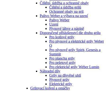
Čištění, údržba a ochranné obaly
Čištění a údržba grilů
Ochranné obaly na gril
Palivo Weber a výbava na uzení
Palivo Weber
Uzení
Plynové láhve a náplně
Doporučené příslušenství dle druhu grilu
Pro kotlové grily
Pro plynové a elektrické grily Weber
Q
Pro plynové grily Spirit, Genesis a
Summit
Pro plancha grily
Pro peletové grily
Pro elektrické grily Weber Lumin
Náhradní díly
Grily na dřevěné uhlí
Plynové grily
Elektrické grily
Grilovací koření a omáčky