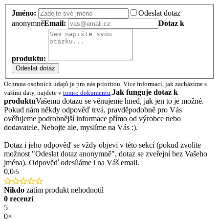
Jméno:
Odeslat dotaz
anonymně
Email:
Dotaz k
produktu:
Odeslat dotaz
Ochrana osobních údajů je pro nás prioritou. Více informací, jak zacházíme s
Jak funguje dotaz k
vašimi daty, najdete v
tomto dokumentu
.
produktu
Vašemu dotazu se věnujeme hned, jak jen to je možné.
Pokud nám někdy odpověď trvá, pravděpodobně pro Vás
ověřujeme podrobnější informace přímo od výrobce nebo
dodavatele. Nebojte ale, myslíme na Vás :).
Dotaz i jeho odpověď se vždy objeví v této sekci (pokud zvolíte
možnost "Odeslat dotaz anonymně", dotaz se zveřejní bez Vašeho
jména). Odpověď odesíláme i na Váš email.
0,0
/5
Nikdo
zatím produkt nehodnotil
0 recenzí
5
0×