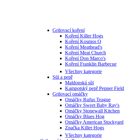
Grilovací koření
Koření Killer Hogs
Koření Kosmos Q
Koření Meathead's
Koření Meat Church
Koření Don Marco's
Koření Franklin Barbecue
Všechny kategorie
Sůl a pepř
Maldonská sůl
Kampotský pepř Pepper Field
Grilovací omáčky
Omáčky Rufus Teague
Omáčky Sweet Baby Ray's
Omáčky Stonewall Kitchen
Omáčky Blues Hog
Omáčky American Stockyard
Značka Killer Hogs
Všechny kategorie