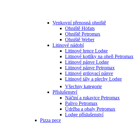
Venkovní přenosná ohniště
Ohniště Höfats
Ohniště Petromax
Ohniště Weber
Litinové nádobí
Litinové hrnce Lodge
Litinové kotlíky na oheň Petromax
Litinové pánve Lodge
Litinové pánve Petromax
Litinové grilovací pánve
Litinové tály a plechy Lodge
Všechny kategorie
Příslušenství
Náčiní a rukavice Petromax
Palivo Petromax
Údržba a obaly Petromax
Lodge příslušenství
Pizza pece