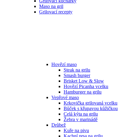
Grilovací kuchařky
Maso na gril
Grilovací recepty
Hovězí maso
Steak na grilu
Smash burger
Brisket Low & Slow
Hovězí Picanha vcelku
Hamburger na grilu
Vepřové maso
Krkovička grilovaná vcelku
Bůček s křupavou kůžičkou
Celá kýta na grilu
Žebra v marinádě
Drůbež
Kuře na pivu
Kachní prsa na grilu