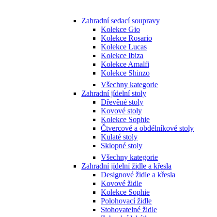
Zahradní sedací soupravy
Kolekce Gio
Kolekce Rosario
Kolekce Lucas
Kolekce Ibiza
Kolekce Amalfi
Kolekce Shinzo
Všechny kategorie
Zahradní jídelní stoly
Dřevěné stoly
Kovové stoly
Kolekce Sophie
Čtvercové a obdélníkové stoly
Kulaté stoly
Sklopné stoly
Všechny kategorie
Zahradní jídelní židle a křesla
Designové židle a křesla
Kovové židle
Kolekce Sophie
Polohovací židle
Stohovatelné židle