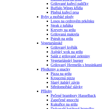
Grilované kuřecí paličky
Buffalo Wings křídla
Plněná kuřecí prsa
Ryby a mořské plody
Losos na cedrovém prkénku
Steak z tuňáka
Krevety na grilu
Grilovaná makrela
Pstruh na grilu
Vegetariánské
Grilovaný květák
Asijský wok na grilu
Salát z grilované zeleniny
Vegetariánský burger
Grilovaný Hermelín s brusinkami
Předkrmy a snacky
Pizza na grilu
Kroucená pizza
Slaný italský závin
Středomořské slávky
Přílohy
Pečené brambory Hasselback
Zapečené gnocchi
Kukuřice na grilu
Dokonalé batátové hranolky