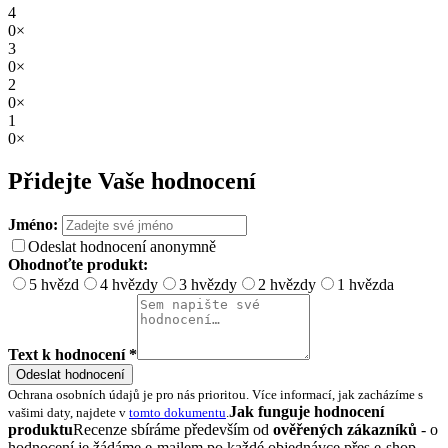
4
0×
3
0×
2
0×
1
0×
Přidejte Vaše hodnocení
Jméno:
Odeslat hodnocení anonymně
Ohodnoťte produkt:
5 hvězd
4 hvězdy
3 hvězdy
2 hvězdy
1 hvězda
Text k hodnocení *
Odeslat hodnocení
Ochrana osobních údajů je pro nás prioritou. Více informací, jak zacházíme s
Jak funguje hodnocení
vašimi daty, najdete v
tomto dokumentu
.
produktu
Recenze sbíráme především od
ověřených zákazníků
- o
hodnocení je žádáme e-mailem po každé objednávce přes e-shop