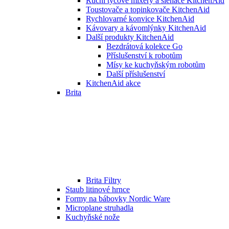
Ruční tyčové mixéry a šlehače KitchenAid
Toustovače a topinkovače KitchenAid
Rychlovarné konvice KitchenAid
Kávovary a kávomlýnky KitchenAid
Další produkty KitchenAid
Bezdrátová kolekce Go
Příslušenství k robotům
Mísy ke kuchyňským robotům
Další příslušenství
KitchenAid akce
Brita
Brita Filtry
Staub litinové hrnce
Formy na bábovky Nordic Ware
Microplane struhadla
Kuchyňské nože