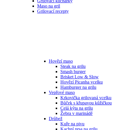
Grilovací kuchařky
Maso na gril
Grilovací recepty
Hovězí maso
Steak na grilu
Smash burger
Brisket Low & Slow
Hovězí Picanha vcelku
Hamburger na grilu
Vepřové maso
Krkovička grilovaná vcelku
Bůček s křupavou kůžičkou
Celá kýta na grilu
Žebra v marinádě
Drůbež
Kuře na pivu
Kachní prsa na grilu