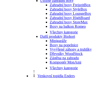
Úložné zahradní boxy
Zahradní boxy FreizeitBox
Zahradní boxy StyleBox
Zahradní boxy LoungeBox
Zahradní boxy HighBoard
Zahradní boxy StoreMax
Boxy na balkon Romeo
Všechny kategorie
Další produkty Biohort
Minigaráže
Boxy na popelnice
Vyvýšené záhony a truhlíky
Dřevníky WoodStock
Zástěna na zahradu
Kompostér MonAmi
Všechny kategorie
Venkovní topidla Enders