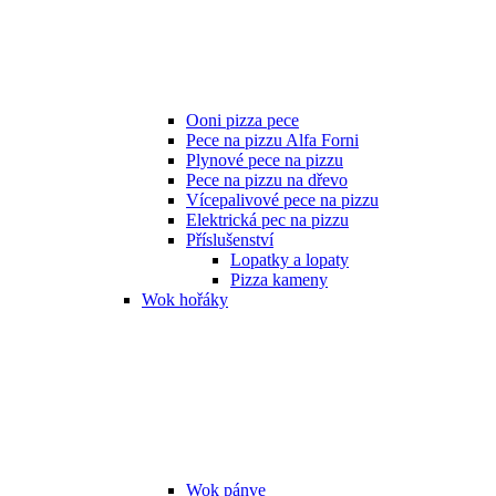
Ooni pizza pece
Pece na pizzu Alfa Forni
Plynové pece na pizzu
Pece na pizzu na dřevo
Vícepalivové pece na pizzu
Elektrická pec na pizzu
Příslušenství
Lopatky a lopaty
Pizza kameny
Wok hořáky
Wok pánve