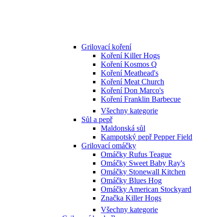
Grilovací koření
Koření Killer Hogs
Koření Kosmos Q
Koření Meathead's
Koření Meat Church
Koření Don Marco's
Koření Franklin Barbecue
Všechny kategorie
Sůl a pepř
Maldonská sůl
Kampotský pepř Pepper Field
Grilovací omáčky
Omáčky Rufus Teague
Omáčky Sweet Baby Ray's
Omáčky Stonewall Kitchen
Omáčky Blues Hog
Omáčky American Stockyard
Značka Killer Hogs
Všechny kategorie