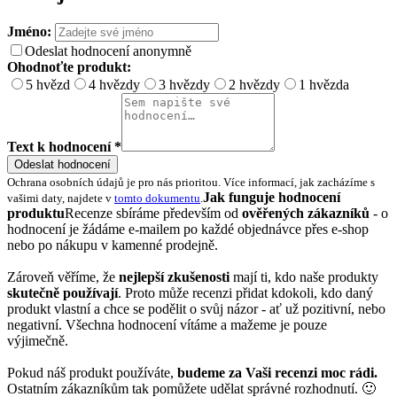
Jméno:
Odeslat hodnocení anonymně
Ohodnoťte produkt:
5 hvězd
4 hvězdy
3 hvězdy
2 hvězdy
1 hvězda
Text k hodnocení *
Odeslat hodnocení
Ochrana osobních údajů je pro nás prioritou. Více informací, jak zacházíme s
Jak funguje hodnocení
vašimi daty, najdete v
tomto dokumentu
.
produktu
Recenze sbíráme především od
ověřených zákazníků
- o
hodnocení je žádáme e-mailem po každé objednávce přes e-shop
nebo po nákupu v kamenné prodejně.
Zároveň věříme, že
nejlepší zkušenosti
mají ti, kdo naše produkty
skutečně používají
. Proto může recenzi přidat kdokoli, kdo daný
produkt vlastní a chce se podělit o svůj názor - ať už pozitivní, nebo
negativní. Všechna hodnocení vítáme a mažeme je pouze
výjimečně.
Pokud náš produkt používáte,
budeme za Vaši recenzi moc rádi.
Ostatním zákazníkům tak pomůžete udělat správné rozhodnutí. 🙂