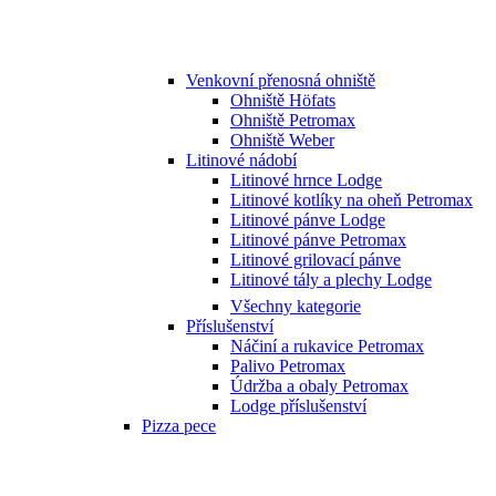
Venkovní přenosná ohniště
Ohniště Höfats
Ohniště Petromax
Ohniště Weber
Litinové nádobí
Litinové hrnce Lodge
Litinové kotlíky na oheň Petromax
Litinové pánve Lodge
Litinové pánve Petromax
Litinové grilovací pánve
Litinové tály a plechy Lodge
Všechny kategorie
Příslušenství
Náčiní a rukavice Petromax
Palivo Petromax
Údržba a obaly Petromax
Lodge příslušenství
Pizza pece