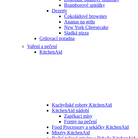
Bramborové spirálky
Dezerty
Čokoládové brownies
Ananas na grilu
New York Cheesecake
Sladká pizza
Grilovací poradna
Vaření a pečení
KitchenAid
Kuchyňské roboty KitchenAid
KitchenAid nádobí
Zapékací mísy
Formy na pečení
Food Processory a sekáčky KitchenAid
Mixéry KitchenAid