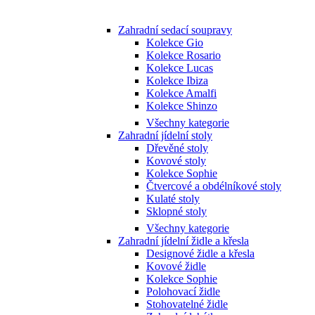
Zahradní sedací soupravy
Kolekce Gio
Kolekce Rosario
Kolekce Lucas
Kolekce Ibiza
Kolekce Amalfi
Kolekce Shinzo
Všechny kategorie
Zahradní jídelní stoly
Dřevěné stoly
Kovové stoly
Kolekce Sophie
Čtvercové a obdélníkové stoly
Kulaté stoly
Sklopné stoly
Všechny kategorie
Zahradní jídelní židle a křesla
Designové židle a křesla
Kovové židle
Kolekce Sophie
Polohovací židle
Stohovatelné židle