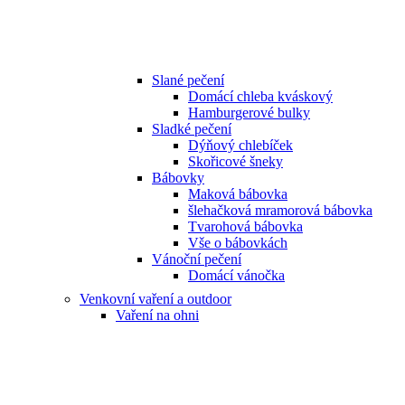
Slané pečení
Domácí chleba kváskový
Hamburgerové bulky
Sladké pečení
Dýňový chlebíček
Skořicové šneky
Bábovky
Maková bábovka
šlehačková mramorová bábovka
Tvarohová bábovka
Vše o bábovkách
Vánoční pečení
Domácí vánočka
Venkovní vaření a outdoor
Vaření na ohni