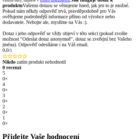
vašimi daty, najdete v
tomto dokumentu
.
produktu
Vašemu dotazu se věnujeme hned, jak jen to je možné.
Pokud nám někdy odpověď trvá, pravděpodobně pro Vás
ověřujeme podrobnější informace přímo od výrobce nebo
dodavatele. Nebojte ale, myslíme na Vás :).
Dotaz i jeho odpověď se vždy objeví v této sekci (pokud zvolíte
možnost "Odeslat dotaz anonymně", dotaz se zveřejní bez Vašeho
jména). Odpověď odesíláme i na Váš email.
0,0
/5
Nikdo
zatím produkt nehodnotil
0 recenzí
5
0×
4
0×
3
0×
2
0×
1
0×
Přidejte Vaše hodnocení