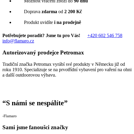
Možnost vrácení zboží do
90 dnů
Doprava
zdarma
od
2 200 Kč
Produkt uvidíte
i na prodejně
Potřebujete poradit? Jsme tu pro Vás!
+420 602 546 758
info@flamaro.cz
Autorizovaný prodejce Petromax
Tradiční značka Petromax vyrábí své produkty v Německu již od
roku 1910. Specializuje se na prvotřídní vybavení pro vaření na ohni
a další outdoorovou výbavu.
“
S námi se nespálíte
”
‐Flamaro
Sami jsme fanoušci značky