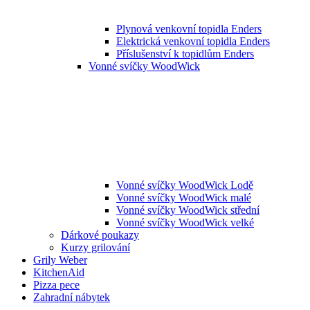
Plynová venkovní topidla Enders
Elektrická venkovní topidla Enders
Příslušenství k topidlům Enders
Vonné svíčky WoodWick
Vonné svíčky WoodWick Lodě
Vonné svíčky WoodWick malé
Vonné svíčky WoodWick střední
Vonné svíčky WoodWick velké
Dárkové poukazy
Kurzy grilování
Grily Weber
KitchenAid
Pizza pece
Zahradní nábytek