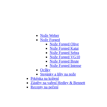
Nože Weber
Nože Forged
Nože Forged Olive
Nože Forged Katai
Nože Forged Sebra
Nože Forged VG10
Nože Forged Brute
Nože Forged Intense
Ocílky
Stojánky a lišty na nože
Prkénka na krájení
Zástěry na vaření Hedley & Bennett
Recepty na pečení