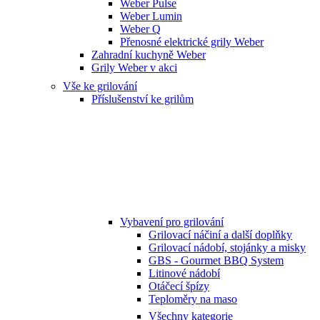
Weber Pulse
Weber Lumin
Weber Q
Přenosné elektrické grily Weber
Zahradní kuchyně Weber
Grily Weber v akci
Vše ke grilování
Příslušenství ke grilům
Vybavení pro grilování
Grilovací náčiní a další doplňky
Grilovací nádobí, stojánky a misky
GBS - Gourmet BBQ System
Litinové nádobí
Otáčecí špízy
Teploměry na maso
Všechny kategorie