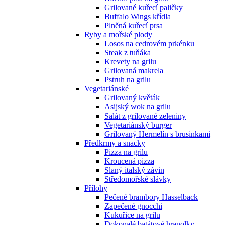
Grilované kuřecí paličky
Buffalo Wings křídla
Plněná kuřecí prsa
Ryby a mořské plody
Losos na cedrovém prkénku
Steak z tuňáka
Krevety na grilu
Grilovaná makrela
Pstruh na grilu
Vegetariánské
Grilovaný květák
Asijský wok na grilu
Salát z grilované zeleniny
Vegetariánský burger
Grilovaný Hermelín s brusinkami
Předkrmy a snacky
Pizza na grilu
Kroucená pizza
Slaný italský závin
Středomořské slávky
Přílohy
Pečené brambory Hasselback
Zapečené gnocchi
Kukuřice na grilu
Dokonalé batátové hranolky