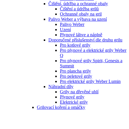
Čištění, údržba a ochranné obaly
Čištění a údržba grilů
Ochranné obaly na gril
Palivo Weber a výbava na uzení
Palivo Weber
Uzení
Plynové láhve a náplně
Doporučené příslušenství dle druhu grilu
Pro kotlové grily
Pro plynové a elektrické grily Weber
Q
Pro plynové grily Spirit, Genesis a
Summit
Pro plancha grily
Pro peletové grily
Pro elektrické grily Weber Lumin
Náhradní díly
Grily na dřevěné uhlí
Plynové grily
Elektrické grily
Grilovací koření a omáčky