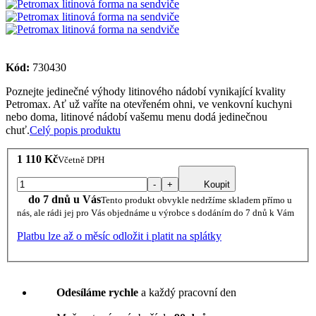
Kód:
730430
Poznejte jedinečné výhody litinového nádobí vynikající kvality
Petromax. Ať už vaříte na otevřeném ohni, ve venkovní kuchyni
nebo doma, litinové nádobí vašemu menu dodá jedinečnou
chuť.
Celý popis produktu
1 110 Kč
Včetně DPH
-
+
Koupit
do 7 dnů u Vás
Tento produkt obvykle nedržíme skladem přímo u
nás, ale rádi jej pro Vás objednáme u výrobce s dodáním do 7 dnů k Vám
Platbu lze až o měsíc odložit i platit na splátky
Odesíláme rychle
a každý pracovní den