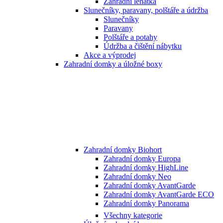
Zahradní lehátka
Slunečníky, paravany, polštáře a údržba
Slunečníky
Paravany
Polštáře a potahy
Údržba a čištění nábytku
Akce a výprodej
Zahradní domky a úložné boxy
Zahradní domky Biohort
Zahradní domky Europa
Zahradní domky HighLine
Zahradní domky Neo
Zahradní domky AvantGarde
Zahradní domky AvantGarde ECO
Zahradní domky Panorama
Všechny kategorie