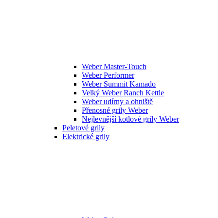
Weber Master-Touch
Weber Performer
Weber Summit Kamado
Velký Weber Ranch Kettle
Weber udírny a ohniště
Přenosné grily Weber
Nejlevnější kotlové grily Weber
Peletové grily
Elektrické grily