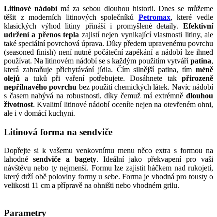
Litinové nádobí
má za sebou dlouhou historii. Dnes se můžeme
těšit z moderních litinových společníků
Petromax
, které vedle
klasických výhod litiny přináší i promyšlené detaily.
Efektivní
udržení a přenos tepla
zajistí nejen vynikající vlastnosti litiny, ale
také speciální povrchová úprava. Díky předem upravenému povrchu
(seasoned finish) není nutné počáteční zapékání a nádobí lze ihned
používat. Na litinovém nádobí se s každým použitím vytváří
patina
,
která zabraňuje přichytávání jídla. Čím silnější patina, tím
méně
olejů
a tuků při vaření potřebujete. Dosáhnete tak
přirozeně
nepřilnavého povrchu
bez použití chemických látek. Navíc nádobí
s časem nabývá na robustnosti, díky čemuž má extrémně
dlouhou
životnost
. Kvalitní litinové nádobí oceníte nejen na otevřeném ohni,
ale i v domácí kuchyni.
Litinová forma na sendviče
Dopřejte si k vašemu venkovnímu menu něco extra s formou na
lahodné
sendviče a bagety
. Ideální jako překvapení pro vaši
návštěvu nebo ty nejmenší. Formu lze zajistit háčkem nad rukojetí,
který drží obě poloviny formy u sebe. Forma je vhodná pro tousty o
velikosti 11 cm a přípravě na ohništi nebo vhodném grilu.
Parametry