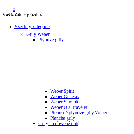
0
Váš košík je prázdný
Všechny kategorie
Grily Weber
Plynové grily
Weber Spirit
Weber Genesis
Weber Summit
Weber Q a Traveler
Přenosné plynové grily Weber
Plancha grily
Grily na dřevěné uhlí