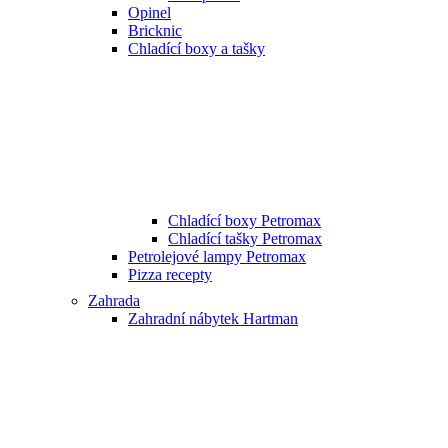
Opinel
Bricknic
Chladící boxy a tašky
Chladící boxy Petromax
Chladící tašky Petromax
Petrolejové lampy Petromax
Pizza recepty
Zahrada
Zahradní nábytek Hartman