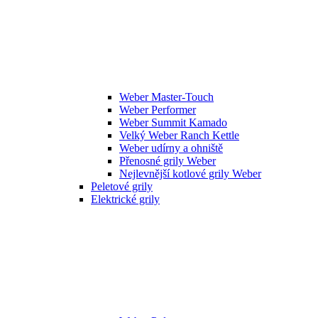
Weber Master-Touch
Weber Performer
Weber Summit Kamado
Velký Weber Ranch Kettle
Weber udírny a ohniště
Přenosné grily Weber
Nejlevnější kotlové grily Weber
Peletové grily
Elektrické grily