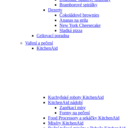
Bramborové spirálky
Dezerty
Čokoládové brownies
Ananas na grilu
New York Cheesecake
Sladká pizza
Grilovací poradna
Vaření a pečení
KitchenAid
Kuchyňské roboty KitchenAid
KitchenAid nádobí
Zapékací mísy
Formy na pečení
Food Processory a sekáčky KitchenAid
Mixéry KitchenAid