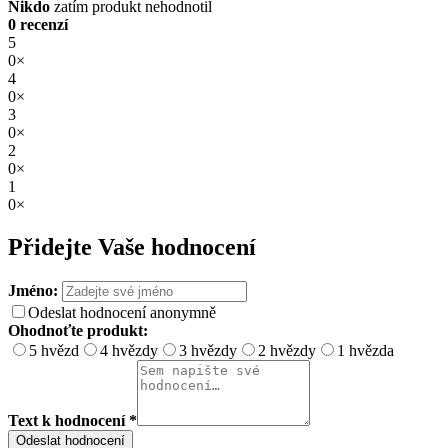
Nikdo
zatím produkt nehodnotil
0 recenzí
5
0×
4
0×
3
0×
2
0×
1
0×
Přidejte Vaše hodnocení
Jméno:
Odeslat hodnocení anonymně
Ohodnoťte produkt:
5 hvězd
4 hvězdy
3 hvězdy
2 hvězdy
1 hvězda
Text k hodnocení *
Odeslat hodnocení