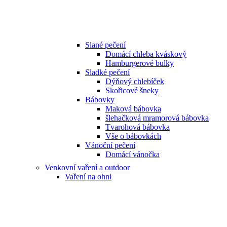
Slané pečení
Domácí chleba kváskový
Hamburgerové bulky
Sladké pečení
Dýňový chlebíček
Skořicové šneky
Bábovky
Maková bábovka
šlehačková mramorová bábovka
Tvarohová bábovka
Vše o bábovkách
Vánoční pečení
Domácí vánočka
Venkovní vaření a outdoor
Vaření na ohni