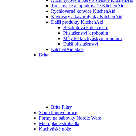
Ruční tyčové mixéry a šlehače KitchenAid
Toustovače a topinkovače KitchenAid
Rychlovarné konvice KitchenAid
Kávovary a kávomlýnky KitchenAid
Další produkty KitchenAid
Bezdrátová kolekce Go
Příslušenství k robotům
Mísy ke kuchyňským robotům
Další příslušenství
KitchenAid akce
Brita
Brita Filtry
Staub litinové hrnce
Formy na bábovky Nordic Ware
Microplane struhadla
Kuchyňské nože