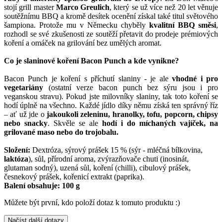
stojí grill master
Marco Greulich
, který se už více než 20 let věnuje
soutěžnímu BBQ a kromě desítek ocenění získal také titul světového
šampiona. Protože mu v Německu chyběly
kvalitní BBQ směsi
,
rozhodl se své zkušenosti ze soutěží přetavit do prodeje prémiových
koření a omáček na grilování bez umělých aromat.
Co je slaninové koření Bacon Punch a kde vynikne?
Bacon Punch je koření s příchutí slaniny - je ale
vhodné i pro
vegetariány
(ostatní verze bacon punch bez sýru jsou i pro
veganskou stravu). Pokud jste milovníky slaniny, tak toto koření se
hodí úplně na všechno. Každé jídlo díky němu získá ten správný říz
– ať už jde o
jakoukoli zeleninu, hranolky, tofu, popcorn, chipsy
nebo snacky
. Skvěle se ale
hodí i do míchaných vajíček, na
grilované maso nebo do trojobalu.
Složení:
Dextróza, sýrový prášek 15 % (sýr - mléčná bílkovina,
laktóza
), sůl, přírodní aroma, zvýrazňovače chuti (inosinát,
glutaman sodný), uzená sůl, koření (chilli), cibulový prášek,
česnekový prášek, kořenicí extrakt (paprika).
Balení obsahuje: 100 g
Můžete být první, kdo položí dotaz k tomuto produktu :)
Načíst další dotazy