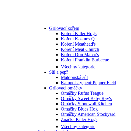
Grilovací koření
Koření Killer Hogs
Koření Kosmos Q
Koření Meathead's
Koření Meat Church
Koření Don Marco's
Koření Franklin Barbecue
Všechny kategorie
Sůl a pepř
Maldonská sůl
Kampotský pepř Pepper Field
Grilovací omáčky
Omáčky Rufus Teague
Omáčky Sweet Baby Ray's
Omáčky Stonewall Kitchen
Omáčky Blues Hog
Omáčky American Stockyard
Značka Killer Hogs
Všechny kategorie