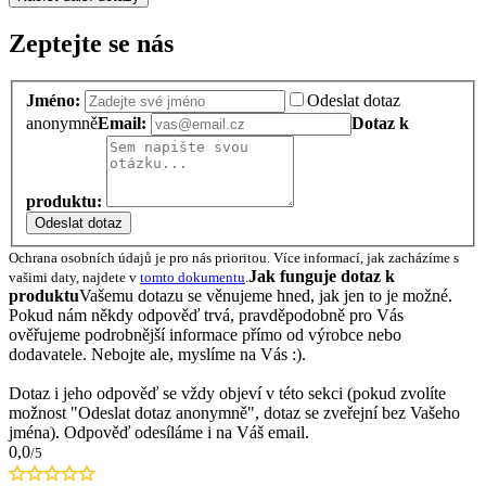
Zeptejte se nás
Jméno:
Odeslat dotaz
anonymně
Email:
Dotaz k
produktu:
Odeslat dotaz
Ochrana osobních údajů je pro nás prioritou. Více informací, jak zacházíme s
Jak funguje dotaz k
vašimi daty, najdete v
tomto dokumentu
.
produktu
Vašemu dotazu se věnujeme hned, jak jen to je možné.
Pokud nám někdy odpověď trvá, pravděpodobně pro Vás
ověřujeme podrobnější informace přímo od výrobce nebo
dodavatele. Nebojte ale, myslíme na Vás :).
Dotaz i jeho odpověď se vždy objeví v této sekci (pokud zvolíte
možnost "Odeslat dotaz anonymně", dotaz se zveřejní bez Vašeho
jména). Odpověď odesíláme i na Váš email.
0,0
/5