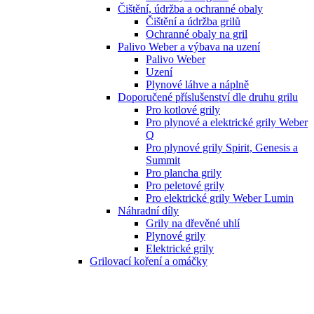
Čištění, údržba a ochranné obaly
Čištění a údržba grilů
Ochranné obaly na gril
Palivo Weber a výbava na uzení
Palivo Weber
Uzení
Plynové láhve a náplně
Doporučené příslušenství dle druhu grilu
Pro kotlové grily
Pro plynové a elektrické grily Weber
Q
Pro plynové grily Spirit, Genesis a
Summit
Pro plancha grily
Pro peletové grily
Pro elektrické grily Weber Lumin
Náhradní díly
Grily na dřevěné uhlí
Plynové grily
Elektrické grily
Grilovací koření a omáčky