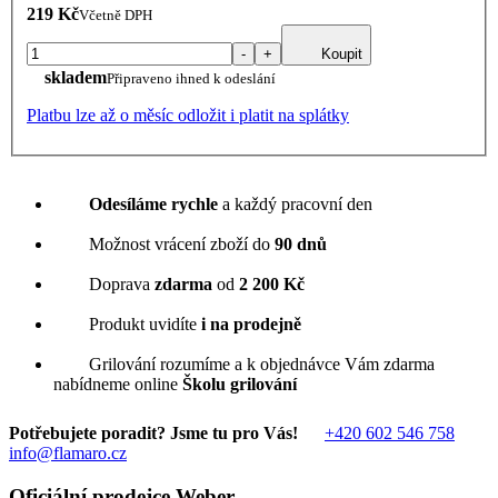
219 Kč
Včetně DPH
-
+
Koupit
skladem
Připraveno ihned k odeslání
Platbu lze až o měsíc odložit i platit na splátky
Odesíláme rychle
a každý pracovní den
Možnost vrácení zboží do
90 dnů
Doprava
zdarma
od
2 200 Kč
Produkt uvidíte
i na prodejně
Grilování rozumíme a k objednávce Vám zdarma
nabídneme online
Školu grilování
Potřebujete poradit? Jsme tu pro Vás!
+420 602 546 758
info@flamaro.cz
Oficiální prodejce Weber