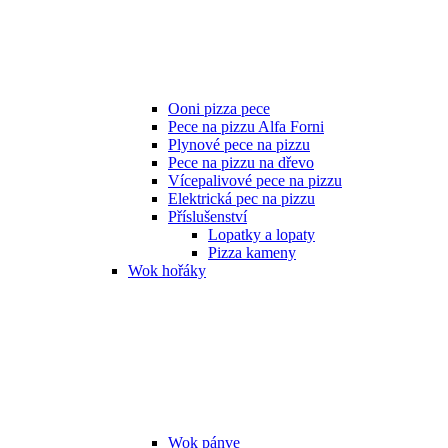
Ooni pizza pece
Pece na pizzu Alfa Forni
Plynové pece na pizzu
Pece na pizzu na dřevo
Vícepalivové pece na pizzu
Elektrická pec na pizzu
Příslušenství
Lopatky a lopaty
Pizza kameny
Wok hořáky
Wok pánve