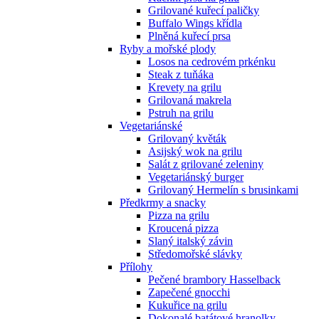
Grilované kuřecí paličky
Buffalo Wings křídla
Plněná kuřecí prsa
Ryby a mořské plody
Losos na cedrovém prkénku
Steak z tuňáka
Krevety na grilu
Grilovaná makrela
Pstruh na grilu
Vegetariánské
Grilovaný květák
Asijský wok na grilu
Salát z grilované zeleniny
Vegetariánský burger
Grilovaný Hermelín s brusinkami
Předkrmy a snacky
Pizza na grilu
Kroucená pizza
Slaný italský závin
Středomořské slávky
Přílohy
Pečené brambory Hasselback
Zapečené gnocchi
Kukuřice na grilu
Dokonalé batátové hranolky