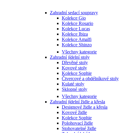
Zahradní sedací soupravy
Kolekce Gio
Kolekce Rosario
Kolekce Lucas
Kolekce Ibiza
Kolekce Amalfi
Kolekce Shinzo
Všechny kategorie
Zahradní jídelní stoly
Dřevěné stoly
Kovové stoly
Kolekce Sophie
Čtvercové a obdélníkové stoly
Kulaté stoly
Sklopné stoly
Všechny kategorie
Zahradní jídelní židle a křesla
Designové židle a křesla
Kovové židle
Kolekce Sophie
Polohovací židle
Stohovatelné židle