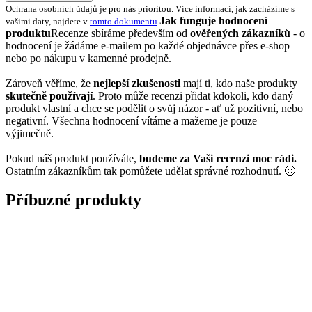
Ochrana osobních údajů je pro nás prioritou. Více informací, jak zacházíme s
Jak funguje hodnocení
vašimi daty, najdete v
tomto dokumentu
.
produktu
Recenze sbíráme především od
ověřených zákazníků
- o
hodnocení je žádáme e-mailem po každé objednávce přes e-shop
nebo po nákupu v kamenné prodejně.
Zároveň věříme, že
nejlepší zkušenosti
mají ti, kdo naše produkty
skutečně používají
. Proto může recenzi přidat kdokoli, kdo daný
produkt vlastní a chce se podělit o svůj názor - ať už pozitivní, nebo
negativní. Všechna hodnocení vítáme a mažeme je pouze
výjimečně.
Pokud náš produkt používáte,
budeme za Vaši recenzi moc rádi.
Ostatním zákazníkům tak pomůžete udělat správné rozhodnutí. 🙂
Příbuzné produkty