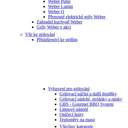
Weber Pulse
Weber Lumin
Weber Q
Přenosné elektrické grily Weber
Zahradní kuchyně Weber
Grily Weber v akci
Vše ke grilování
Příslušenství ke grilům
Vybavení pro grilování
Grilovací náčiní a další doplňky
Grilovací nádobí, stojánky a misky
GBS - Gourmet BBQ System
Litinové nádobí
Otáčecí špízy
Teploměry na maso
Všechny kategorie