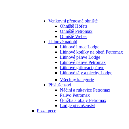
Venkovní přenosná ohniště
Ohniště Höfats
Ohniště Petromax
Ohniště Weber
Litinové nádobí
Litinové hrnce Lodge
Litinové kotlíky na oheň Petromax
Litinové pánve Lodge
Litinové pánve Petromax
Litinové grilovací pánve
Litinové tály a plechy Lodge
Všechny kategorie
Příslušenství
Náčiní a rukavice Petromax
Palivo Petromax
Údržba a obaly Petromax
Lodge příslušenství
Pizza pece