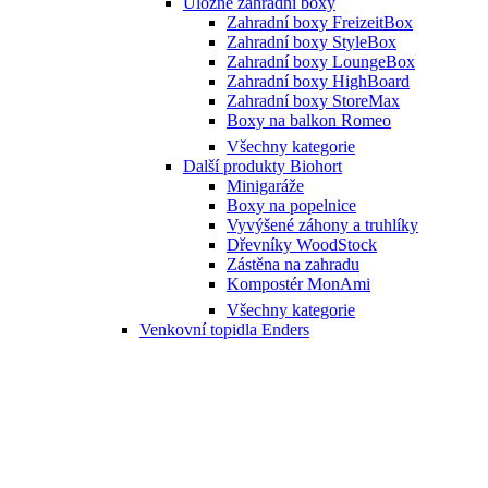
Úložné zahradní boxy
Zahradní boxy FreizeitBox
Zahradní boxy StyleBox
Zahradní boxy LoungeBox
Zahradní boxy HighBoard
Zahradní boxy StoreMax
Boxy na balkon Romeo
Všechny kategorie
Další produkty Biohort
Minigaráže
Boxy na popelnice
Vyvýšené záhony a truhlíky
Dřevníky WoodStock
Zástěna na zahradu
Kompostér MonAmi
Všechny kategorie
Venkovní topidla Enders