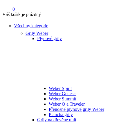
0
Váš košík je prázdný
Všechny kategorie
Grily Weber
Plynové grily
Weber Spirit
Weber Genesis
Weber Summit
Weber Q a Traveler
Přenosné plynové grily Weber
Plancha grily
Grily na dřevěné uhlí