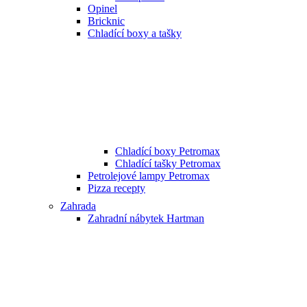
Opinel
Bricknic
Chladící boxy a tašky
Chladící boxy Petromax
Chladící tašky Petromax
Petrolejové lampy Petromax
Pizza recepty
Zahrada
Zahradní nábytek Hartman