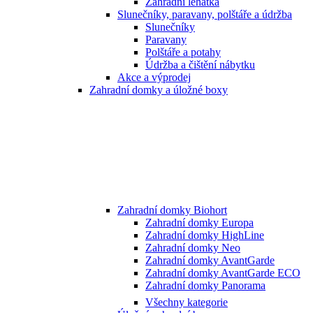
Zahradní lehátka
Slunečníky, paravany, polštáře a údržba
Slunečníky
Paravany
Polštáře a potahy
Údržba a čištění nábytku
Akce a výprodej
Zahradní domky a úložné boxy
Zahradní domky Biohort
Zahradní domky Europa
Zahradní domky HighLine
Zahradní domky Neo
Zahradní domky AvantGarde
Zahradní domky AvantGarde ECO
Zahradní domky Panorama
Všechny kategorie