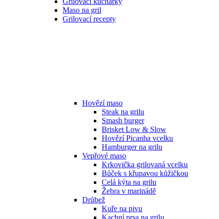
Grilovací kuchařky
Maso na gril
Grilovací recepty
Hovězí maso
Steak na grilu
Smash burger
Brisket Low & Slow
Hovězí Picanha vcelku
Hamburger na grilu
Vepřové maso
Krkovička grilovaná vcelku
Bůček s křupavou kůžičkou
Celá kýta na grilu
Žebra v marinádě
Drůbež
Kuře na pivu
Kachní prsa na grilu