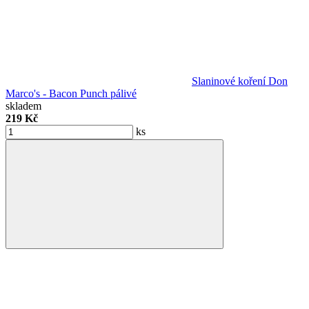
Slaninové koření Don
Marco's - Bacon Punch pálivé
skladem
219 Kč
ks