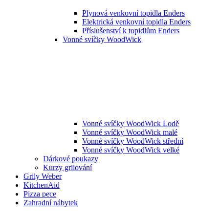
Plynová venkovní topidla Enders
Elektrická venkovní topidla Enders
Příslušenství k topidlům Enders
Vonné svíčky WoodWick
Vonné svíčky WoodWick Lodě
Vonné svíčky WoodWick malé
Vonné svíčky WoodWick střední
Vonné svíčky WoodWick velké
Dárkové poukazy
Kurzy grilování
Grily Weber
KitchenAid
Pizza pece
Zahradní nábytek