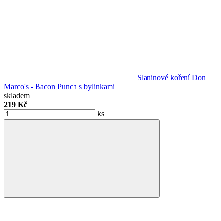
Slaninové koření Don
Marco's - Bacon Punch s bylinkami
skladem
219 Kč
ks