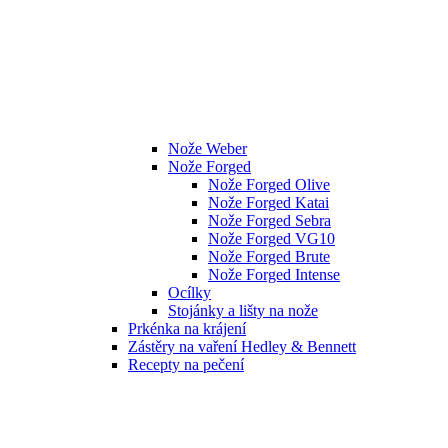
Nože Weber
Nože Forged
Nože Forged Olive
Nože Forged Katai
Nože Forged Sebra
Nože Forged VG10
Nože Forged Brute
Nože Forged Intense
Ocílky
Stojánky a lišty na nože
Prkénka na krájení
Zástěry na vaření Hedley & Bennett
Recepty na pečení