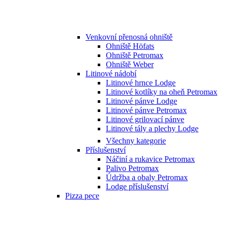
Venkovní přenosná ohniště
Ohniště Höfats
Ohniště Petromax
Ohniště Weber
Litinové nádobí
Litinové hrnce Lodge
Litinové kotlíky na oheň Petromax
Litinové pánve Lodge
Litinové pánve Petromax
Litinové grilovací pánve
Litinové tály a plechy Lodge
Všechny kategorie
Příslušenství
Náčiní a rukavice Petromax
Palivo Petromax
Údržba a obaly Petromax
Lodge příslušenství
Pizza pece