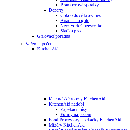
Bramborové spirálky
Dezerty
Čokoládové brownies
Ananas na grilu
New York Cheesecake
Sladká pizza
Grilovací poradna
Vaření a pečení
KitchenAid
Kuchyňské roboty KitchenAid
KitchenAid nádobí
Zapékací mísy
Formy na pečení
Food Processory a sekáčky KitchenAid
Mixéry KitchenAid