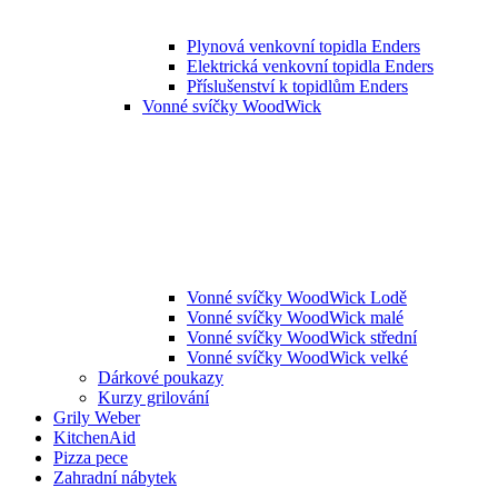
Plynová venkovní topidla Enders
Elektrická venkovní topidla Enders
Příslušenství k topidlům Enders
Vonné svíčky WoodWick
Vonné svíčky WoodWick Lodě
Vonné svíčky WoodWick malé
Vonné svíčky WoodWick střední
Vonné svíčky WoodWick velké
Dárkové poukazy
Kurzy grilování
Grily Weber
KitchenAid
Pizza pece
Zahradní nábytek