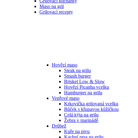
Grilovací kuchařky
Maso na gril
Grilovací recepty
Hovězí maso
Steak na grilu
Smash burger
Brisket Low & Slow
Hovězí Picanha vcelku
Hamburger na grilu
Vepřové maso
Krkovička grilovaná vcelku
Bůček s křupavou kůžičkou
Celá kýta na grilu
Žebra v marinádě
Drůbež
Kuře na pivu
Kachní prsa na grilu