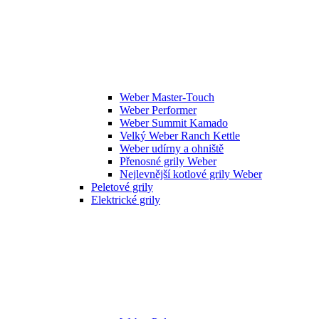
Weber Master-Touch
Weber Performer
Weber Summit Kamado
Velký Weber Ranch Kettle
Weber udírny a ohniště
Přenosné grily Weber
Nejlevnější kotlové grily Weber
Peletové grily
Elektrické grily