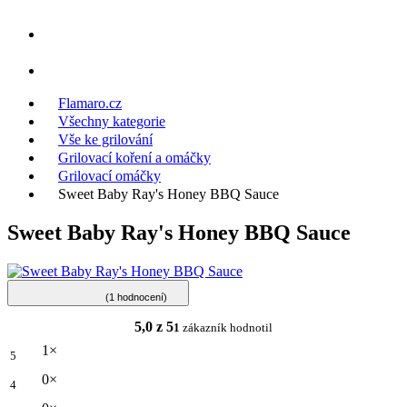
Flamaro.cz
Všechny kategorie
Vše ke grilování
Grilovací koření a omáčky
Grilovací omáčky
Sweet Baby Ray's Honey BBQ Sauce
Sweet Baby Ray's Honey BBQ Sauce
(1 hodnocení)
5,0 z 5
1
zákazník hodnotil
1×
5
0×
4