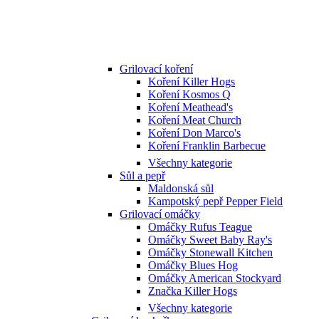
Grilovací koření
Koření Killer Hogs
Koření Kosmos Q
Koření Meathead's
Koření Meat Church
Koření Don Marco's
Koření Franklin Barbecue
Všechny kategorie
Sůl a pepř
Maldonská sůl
Kampotský pepř Pepper Field
Grilovací omáčky
Omáčky Rufus Teague
Omáčky Sweet Baby Ray's
Omáčky Stonewall Kitchen
Omáčky Blues Hog
Omáčky American Stockyard
Značka Killer Hogs
Všechny kategorie