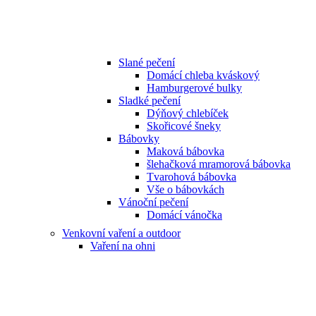
Slané pečení
Domácí chleba kváskový
Hamburgerové bulky
Sladké pečení
Dýňový chlebíček
Skořicové šneky
Bábovky
Maková bábovka
šlehačková mramorová bábovka
Tvarohová bábovka
Vše o bábovkách
Vánoční pečení
Domácí vánočka
Venkovní vaření a outdoor
Vaření na ohni