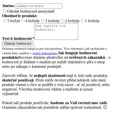
Jméno:
Odeslat hodnocení anonymně
Ohodnoťte produkt:
5 hvězd
4 hvězdy
3 hvězdy
2 hvězdy
1 hvězda
Text k hodnocení *
Odeslat hodnocení
Ochrana osobních údajů je pro nás prioritou. Více informací, jak zacházíme s
Jak funguje hodnocení
vašimi daty, najdete v
tomto dokumentu
.
produktu
Recenze sbíráme především od
ověřených zákazníků
- o
hodnocení je žádáme e-mailem po každé objednávce přes e-shop
nebo po nákupu v kamenné prodejně.
Zároveň věříme, že
nejlepší zkušenosti
mají ti, kdo naše produkty
skutečně používají
. Proto může recenzi přidat kdokoli, kdo daný
produkt vlastní a chce se podělit o svůj názor - ať už pozitivní, nebo
negativní. Všechna hodnocení vítáme a mažeme je pouze
výjimečně.
Pokud náš produkt používáte,
budeme za Vaši recenzi moc rádi.
Ostatním zákazníkům tak pomůžete udělat správné rozhodnutí. 🙂