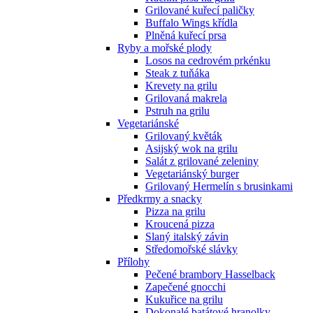
Grilované kuřecí paličky
Buffalo Wings křídla
Plněná kuřecí prsa
Ryby a mořské plody
Losos na cedrovém prkénku
Steak z tuňáka
Krevety na grilu
Grilovaná makrela
Pstruh na grilu
Vegetariánské
Grilovaný květák
Asijský wok na grilu
Salát z grilované zeleniny
Vegetariánský burger
Grilovaný Hermelín s brusinkami
Předkrmy a snacky
Pizza na grilu
Kroucená pizza
Slaný italský závin
Středomořské slávky
Přílohy
Pečené brambory Hasselback
Zapečené gnocchi
Kukuřice na grilu
Dokonalé batátové hranolky