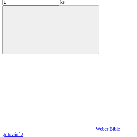
ks
Weber Bible
grilování 2