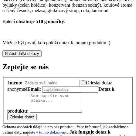
bylinky (celer, hořčice), konzervant (benzan sodný), kouřové aroma,
sušený česnek, melasa, glukózový sirup, cukr, tamarind.
Balení
obsahuje 510 g omáčky
.
Můžete být první, kdo položí dotaz k tomuto produktu :)
Načíst další dotazy
Zeptejte se nás
Jméno:
Odeslat dotaz
anonymně
Email:
Dotaz k
produktu:
Odeslat dotaz
Ochrana osobních údajů je pro nás prioritou. Více informací, jak zacházíme s
Jak funguje dotaz k
vašimi daty, najdete v
tomto dokumentu
.