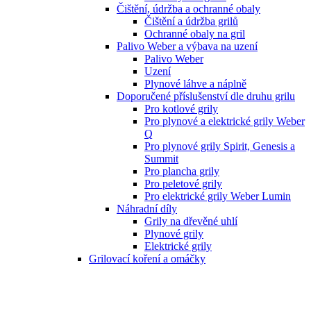
Čištění, údržba a ochranné obaly
Čištění a údržba grilů
Ochranné obaly na gril
Palivo Weber a výbava na uzení
Palivo Weber
Uzení
Plynové láhve a náplně
Doporučené příslušenství dle druhu grilu
Pro kotlové grily
Pro plynové a elektrické grily Weber
Q
Pro plynové grily Spirit, Genesis a
Summit
Pro plancha grily
Pro peletové grily
Pro elektrické grily Weber Lumin
Náhradní díly
Grily na dřevěné uhlí
Plynové grily
Elektrické grily
Grilovací koření a omáčky