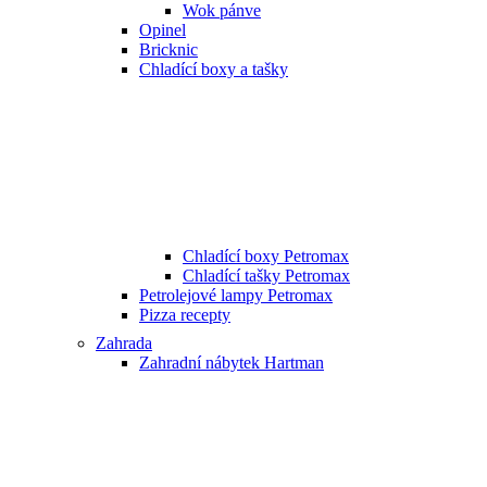
Wok pánve
Opinel
Bricknic
Chladící boxy a tašky
Chladící boxy Petromax
Chladící tašky Petromax
Petrolejové lampy Petromax
Pizza recepty
Zahrada
Zahradní nábytek Hartman