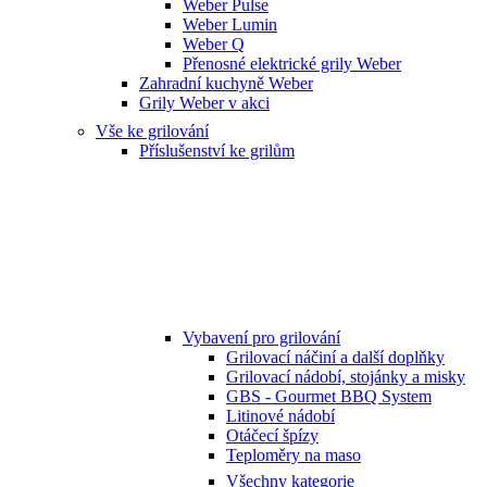
Weber Pulse
Weber Lumin
Weber Q
Přenosné elektrické grily Weber
Zahradní kuchyně Weber
Grily Weber v akci
Vše ke grilování
Příslušenství ke grilům
Vybavení pro grilování
Grilovací náčiní a další doplňky
Grilovací nádobí, stojánky a misky
GBS - Gourmet BBQ System
Litinové nádobí
Otáčecí špízy
Teploměry na maso
Všechny kategorie