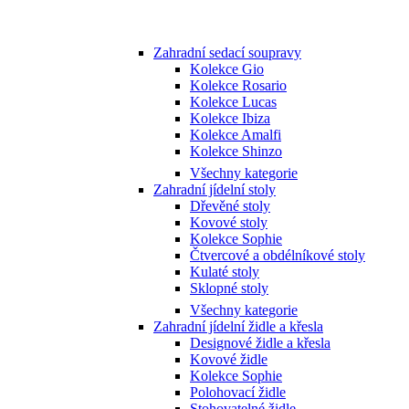
Zahradní sedací soupravy
Kolekce Gio
Kolekce Rosario
Kolekce Lucas
Kolekce Ibiza
Kolekce Amalfi
Kolekce Shinzo
Všechny kategorie
Zahradní jídelní stoly
Dřevěné stoly
Kovové stoly
Kolekce Sophie
Čtvercové a obdélníkové stoly
Kulaté stoly
Sklopné stoly
Všechny kategorie
Zahradní jídelní židle a křesla
Designové židle a křesla
Kovové židle
Kolekce Sophie
Polohovací židle
Stohovatelné židle