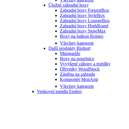
Úložné zahradní boxy
Zahradní boxy FreizeitBox
Zahradní boxy StyleBox
Zahradní boxy LoungeBox
Zahradní boxy HighBoard
Zahradní boxy StoreMax
Boxy na balkon Romeo
Všechny kategorie
Další produkty Biohort
Minigaráže
Boxy na popelnice
Vyvýšené záhony a truhlíky
Dřevníky WoodStock
Zástěna na zahradu
Kompostér MonAmi
Všechny kategorie
Venkovní topidla Enders