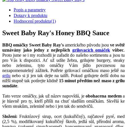
Popis a parametry
Dotazy k produktu
Hodnocení produktu
(1)
Sweet Baby Ray's Honey BBQ Sauce
BBQ omáčky Sweet Baby Ray's
amerického původu jsou
ve světě
uznávány jako jedny z nejlepších
grilovacích omáček
vůbec
.
Proto jsme se i my rozhodli je zařadit do našeho sortimentu a jsou tu
pro Vás k dispozici. Ať už udíte žebra, grilujete burgery, steaky
nebo zeleninu, tyto omáčky Vám jídlo povznesou na
nezapomenutelný zážitek. Potřete grilovací omáčkou maso ještě na
grilu
nebo si ji jen tak dejte na talíři. Pokud grilujete delší dobu na
nižší stupně tak potírejte klidně
15 minut předtím než maso z grilu
sundáte
.
Tato verze omáčky, jak už název napovídá, je
obohacena medem
a
je hlavně pro ty, kteří přišli na chuť sladším omáčkám. Skvělá ke
všem steakům, zelenině nebo i jen tak do sendvičů.
Složení:
Fruktózový sirup, ocet (kukuřičný), rajčatové pyré, med
(2,5 %), modifikovaný kukuřičný škrob, jedlá sůl, přírodní aroma,
barvivo (cukerný sirup/karamel), koncentrovaný ananasový džus,