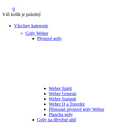
0
Váš košík je prázdný
Všechny kategorie
Grily Weber
Plynové grily
Weber Spirit
Weber Genesis
Weber Summit
Weber Q a Traveler
Přenosné plynové grily Weber
Plancha grily
Grily na dřevěné uhlí