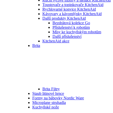
Ruční tyčové mixéry a šlehače KitchenAid
Toustovače a topinkovače KitchenAid
Rychlovarné konvice KitchenAid
Kávovary a kávomlýnky KitchenAid
Další produkty KitchenAid
Bezdrátová kolekce Go
Příslušenství k robotům
Mísy ke kuchyňským robotům
Další příslušenství
KitchenAid akce
Brita
Brita Filtry
Staub litinové hrnce
Formy na bábovky Nordic Ware
Microplane struhadla
Kuchyňské nože