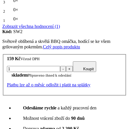
0×
3
0×
2
0×
1
Zobrazit všechna hodnocení (1)
Kód:
SW2
Světově oblíbená a skvělá BBQ omáčka, hodící se ke všem
grilovaným pokrmům.
Celý popis produktu
159 Kč
Včetně DPH
-
+
Koupit
skladem
Připraveno ihned k odeslání
Platbu lze až o měsíc odložit i platit na splátky
Odesíláme rychle
a každý pracovní den
Možnost vrácení zboží do
90 dnů
Doprava
zdarma
od
2 200 Kč