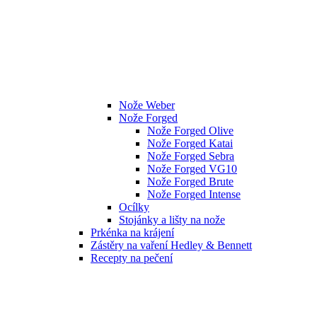
Nože Weber
Nože Forged
Nože Forged Olive
Nože Forged Katai
Nože Forged Sebra
Nože Forged VG10
Nože Forged Brute
Nože Forged Intense
Ocílky
Stojánky a lišty na nože
Prkénka na krájení
Zástěry na vaření Hedley & Bennett
Recepty na pečení