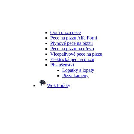
Ooni pizza pece
Pece na pizzu Alfa Forni
Plynové pece na pizzu
Pece na pizzu na dřevo
Vícepalivové pece na pizzu
Elektrická pec na pizzu
Příslušenství
Lopatky a lopaty
Pizza kameny
Wok hořáky