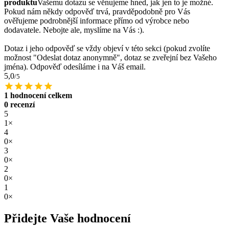
produktu
Vašemu dotazu se věnujeme hned, jak jen to je možné.
Pokud nám někdy odpověď trvá, pravděpodobně pro Vás
ověřujeme podrobnější informace přímo od výrobce nebo
dodavatele. Nebojte ale, myslíme na Vás :).
Dotaz i jeho odpověď se vždy objeví v této sekci (pokud zvolíte
možnost "Odeslat dotaz anonymně", dotaz se zveřejní bez Vašeho
jména). Odpověď odesíláme i na Váš email.
5,0
/5
1 hodnocení celkem
0 recenzí
5
1×
4
0×
3
0×
2
0×
1
0×
Přidejte Vaše hodnocení