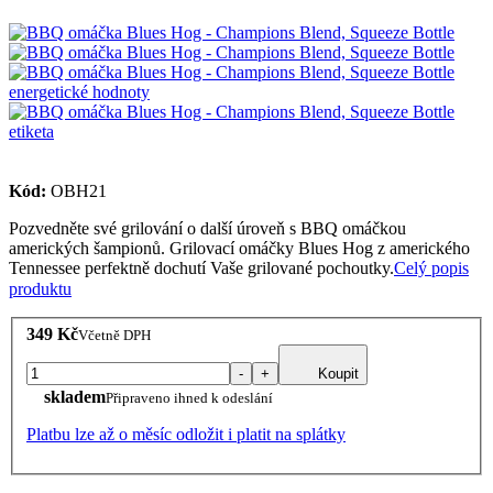
Kód:
OBH21
Pozvedněte své grilování o další úroveň s BBQ omáčkou
amerických šampionů. Grilovací omáčky Blues Hog z amerického
Tennessee perfektně dochutí Vaše grilované pochoutky.
Celý popis
produktu
349 Kč
Včetně DPH
-
+
Koupit
skladem
Připraveno ihned k odeslání
Platbu lze až o měsíc odložit i platit na splátky