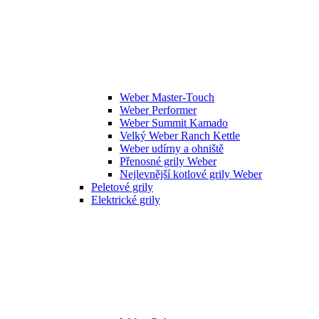
Weber Master-Touch
Weber Performer
Weber Summit Kamado
Velký Weber Ranch Kettle
Weber udírny a ohniště
Přenosné grily Weber
Nejlevnější kotlové grily Weber
Peletové grily
Elektrické grily