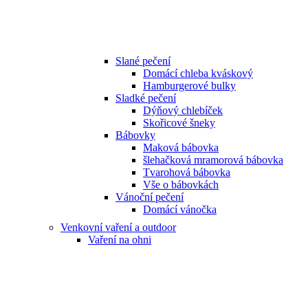
Slané pečení
Domácí chleba kváskový
Hamburgerové bulky
Sladké pečení
Dýňový chlebíček
Skořicové šneky
Bábovky
Maková bábovka
šlehačková mramorová bábovka
Tvarohová bábovka
Vše o bábovkách
Vánoční pečení
Domácí vánočka
Venkovní vaření a outdoor
Vaření na ohni