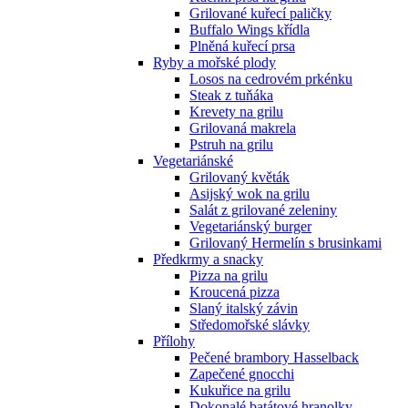
Grilované kuřecí paličky
Buffalo Wings křídla
Plněná kuřecí prsa
Ryby a mořské plody
Losos na cedrovém prkénku
Steak z tuňáka
Krevety na grilu
Grilovaná makrela
Pstruh na grilu
Vegetariánské
Grilovaný květák
Asijský wok na grilu
Salát z grilované zeleniny
Vegetariánský burger
Grilovaný Hermelín s brusinkami
Předkrmy a snacky
Pizza na grilu
Kroucená pizza
Slaný italský závin
Středomořské slávky
Přílohy
Pečené brambory Hasselback
Zapečené gnocchi
Kukuřice na grilu
Dokonalé batátové hranolky