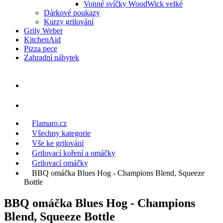
Vonné svíčky WoodWick velké
Dárkové poukazy
Kurzy grilování
Grily Weber
KitchenAid
Pizza pece
Zahradní nábytek
Flamaro.cz
Všechny kategorie
Vše ke grilování
Grilovací koření a omáčky
Grilovací omáčky
BBQ omáčka Blues Hog - Champions Blend, Squeeze
Bottle
BBQ omáčka Blues Hog - Champions
Blend, Squeeze Bottle