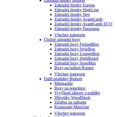
Zahradní domky Biohort
Zahradní domky Europa
Zahradní domky HighLine
Zahradní domky Neo
Zahradní domky AvantGarde
Zahradní domky AvantGarde ECO
Zahradní domky Panorama
Všechny kategorie
Úložné zahradní boxy
Zahradní boxy FreizeitBox
Zahradní boxy StyleBox
Zahradní boxy LoungeBox
Zahradní boxy HighBoard
Zahradní boxy StoreMax
Boxy na balkon Romeo
Všechny kategorie
Další produkty Biohort
Minigaráže
Boxy na popelnice
Vyvýšené záhony a truhlíky
Dřevníky WoodStock
Zástěna na zahradu
Kompostér MonAmi
Všechny kategorie