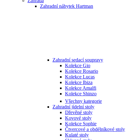
Zahrada
Zahradní nábytek Hartman
Zahradní sedací soupravy
Kolekce Gio
Kolekce Rosario
Kolekce Lucas
Kolekce Ibiza
Kolekce Amalfi
Kolekce Shinzo
Všechny kategorie
Zahradní jídelní stoly
Dřevěné stoly
Kovové stoly
Kolekce Sophie
Čtvercové a obdélníkové stoly
Kulaté stoly