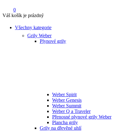
0
Váš košík je prázdný
Všechny kategorie
Grily Weber
Plynové grily
Weber Spirit
Weber Genesis
Weber Summit
Weber Q a Traveler
Přenosné plynové grily Weber
Plancha grily
Grily na dřevěné uhlí