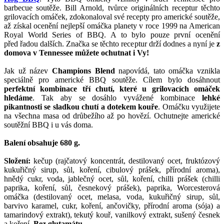
barbecue soutěže. Bill Arnold, tvůrce originálních receptur těchto
grilovacích omáček, zdokonaloval své recepty pro americké soutěže,
až získal ocenění nejlepší omáčka planety v roce 1999 na American
Royal World Series of BBQ. A to bylo pouze první ocenění
před řadou dalších. Značka se těchto receptur drží dodnes a nyní je
z
domova v Tennessee můžete ochutnat i Vy!
Jak už název
Champions Blend
napovídá, tato omáčka vznikla
speciálně pro americké BBQ soutěže. Cílem bylo dosáhnout
perfektní kombinace tří chutí, které u grilovacích omáček
hledáme
. Tak aby se dosáhlo vyvážené kombinace
lehké
pikantnosti se sladkou chutí a dotekem kouře
. Omáčku využijete
na všechna masa od drůbežího až po hovězí. Ochutnejte americké
soutěžní BBQ i u vás doma.
Balení obsahuje 680 g.
Složení:
kečup (rajčatový koncentrát, destilovaný ocet, fruktózový
kukuřičný sirup, sůl, koření, cibulový prášek, přírodní aroma),
hnědý cukr, voda, jablečný ocet, sůl, koření, chilli prášek (chilli
paprika, koření, sůl, česnekový prášek), paprika, Worcesterová
omáčka (destilovaný ocet, melasa, voda, kukuřičný sirup, sůl,
barvivo karamel, cukr, koření, ančovičky, přírodní aroma (sója) a
tamarindový extrakt), tekutý kouř, vanilkový extrakt, sušený česnek
a koření.
Bez glutamátu
.