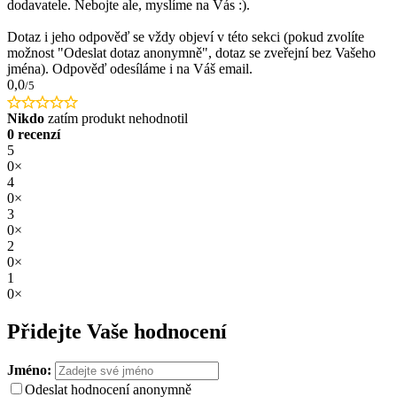
dodavatele. Nebojte ale, myslíme na Vás :).
Dotaz i jeho odpověď se vždy objeví v této sekci (pokud zvolíte
možnost "Odeslat dotaz anonymně", dotaz se zveřejní bez Vašeho
jména). Odpověď odesíláme i na Váš email.
0,0
/5
Nikdo
zatím produkt nehodnotil
0 recenzí
5
0×
4
0×
3
0×
2
0×
1
0×
Přidejte Vaše hodnocení
Jméno:
Odeslat hodnocení anonymně