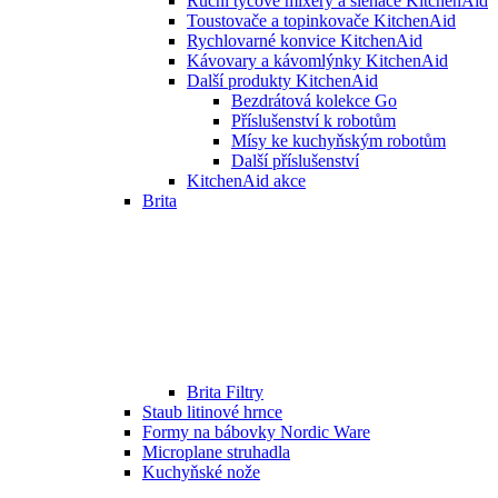
Ruční tyčové mixéry a šlehače KitchenAid
Toustovače a topinkovače KitchenAid
Rychlovarné konvice KitchenAid
Kávovary a kávomlýnky KitchenAid
Další produkty KitchenAid
Bezdrátová kolekce Go
Příslušenství k robotům
Mísy ke kuchyňským robotům
Další příslušenství
KitchenAid akce
Brita
Brita Filtry
Staub litinové hrnce
Formy na bábovky Nordic Ware
Microplane struhadla
Kuchyňské nože