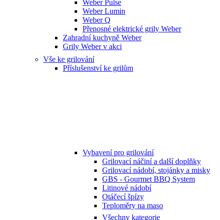
Weber Pulse
Weber Lumin
Weber Q
Přenosné elektrické grily Weber
Zahradní kuchyně Weber
Grily Weber v akci
Vše ke grilování
Příslušenství ke grilům
Vybavení pro grilování
Grilovací náčiní a další doplňky
Grilovací nádobí, stojánky a misky
GBS - Gourmet BBQ System
Litinové nádobí
Otáčecí špízy
Teploměry na maso
Všechny kategorie