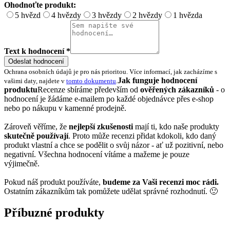
Ohodnoťte produkt:
5 hvězd
4 hvězdy
3 hvězdy
2 hvězdy
1 hvězda
Text k hodnocení *
Odeslat hodnocení
Ochrana osobních údajů je pro nás prioritou. Více informací, jak zacházíme s
Jak funguje hodnocení
vašimi daty, najdete v
tomto dokumentu
.
produktu
Recenze sbíráme především od
ověřených zákazníků
- o
hodnocení je žádáme e-mailem po každé objednávce přes e-shop
nebo po nákupu v kamenné prodejně.
Zároveň věříme, že
nejlepší zkušenosti
mají ti, kdo naše produkty
skutečně používají
. Proto může recenzi přidat kdokoli, kdo daný
produkt vlastní a chce se podělit o svůj názor - ať už pozitivní, nebo
negativní. Všechna hodnocení vítáme a mažeme je pouze
výjimečně.
Pokud náš produkt používáte,
budeme za Vaši recenzi moc rádi.
Ostatním zákazníkům tak pomůžete udělat správné rozhodnutí. 🙂
Příbuzné produkty