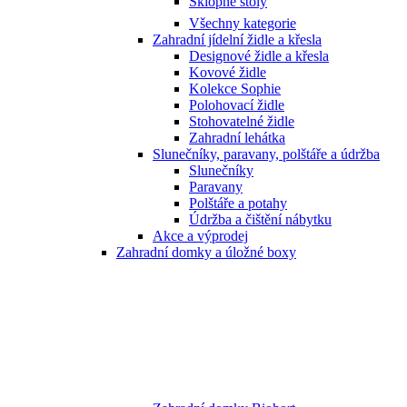
Sklopné stoly
Všechny kategorie
Zahradní jídelní židle a křesla
Designové židle a křesla
Kovové židle
Kolekce Sophie
Polohovací židle
Stohovatelné židle
Zahradní lehátka
Slunečníky, paravany, polštáře a údržba
Slunečníky
Paravany
Polštáře a potahy
Údržba a čištění nábytku
Akce a výprodej
Zahradní domky a úložné boxy