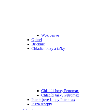
Wok pánve
Opinel
Bricknic
Chladící boxy a tašky
Chladící boxy Petromax
Chladící tašky Petromax
Petrolejové lampy Petromax
Pizza recepty