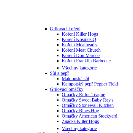
Grilovací koření
Koření Killer Hogs
Koření Kosmos Q
Koření Meathead's
Koření Meat Church
Koření Don Marco's
Koření Franklin Barbecue
Všechny kategorie
Sůl a pepř
Maldonská sůl
Kampotský pepř Pepper Field
Grilovací omáčky
Omáčky Rufus Teague
Omáčky Sweet Baby Ray's
Omáčky Stonewall Kitchen
Omáčky Blues Hog
Omáčky American Stockyard
Značka Killer Hogs
Všechny kategorie