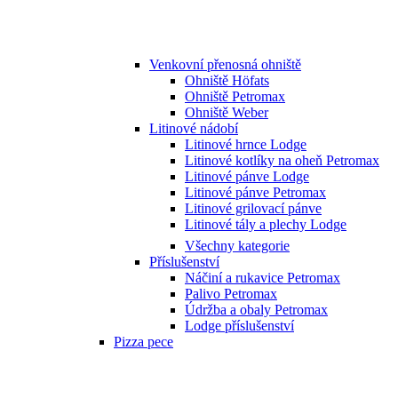
Venkovní přenosná ohniště
Ohniště Höfats
Ohniště Petromax
Ohniště Weber
Litinové nádobí
Litinové hrnce Lodge
Litinové kotlíky na oheň Petromax
Litinové pánve Lodge
Litinové pánve Petromax
Litinové grilovací pánve
Litinové tály a plechy Lodge
Všechny kategorie
Příslušenství
Náčiní a rukavice Petromax
Palivo Petromax
Údržba a obaly Petromax
Lodge příslušenství
Pizza pece