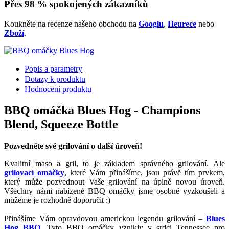
Přes 98 % spokojených zákazníků
Koukněte na recenze našeho obchodu na
Googlu
,
Heurece
nebo
Zboží
.
Popis a parametry
Dotazy k produktu
Hodnocení produktu
BBQ omáčka Blues Hog - Champions
Blend, Squeeze Bottle
Pozvedněte své grilování o další úroveň!
Kvalitní maso a gril, to je základem správného grilování. Ale
grilovací omáčky
, které Vám přinášíme, jsou právě tím prvkem,
který může pozvednout Vaše grilování na úplně novou úroveň.
Všechny námi nabízené BBQ omáčky jsme osobně vyzkoušeli a
můžeme je rozhodně doporučit :)
Přinášíme Vám opravdovou americkou legendu grilování –
Blues
Hog BBQ
. Tyto BBQ omáčky vznikly v srdci Tennessee pro