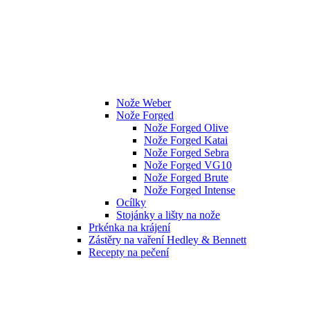
Nože Weber
Nože Forged
Nože Forged Olive
Nože Forged Katai
Nože Forged Sebra
Nože Forged VG10
Nože Forged Brute
Nože Forged Intense
Ocílky
Stojánky a lišty na nože
Prkénka na krájení
Zástěry na vaření Hedley & Bennett
Recepty na pečení