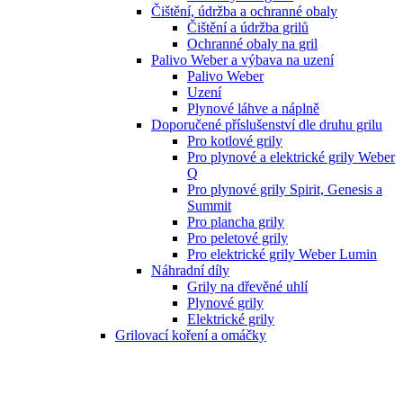
Čištění, údržba a ochranné obaly
Čištění a údržba grilů
Ochranné obaly na gril
Palivo Weber a výbava na uzení
Palivo Weber
Uzení
Plynové láhve a náplně
Doporučené příslušenství dle druhu grilu
Pro kotlové grily
Pro plynové a elektrické grily Weber
Q
Pro plynové grily Spirit, Genesis a
Summit
Pro plancha grily
Pro peletové grily
Pro elektrické grily Weber Lumin
Náhradní díly
Grily na dřevěné uhlí
Plynové grily
Elektrické grily
Grilovací koření a omáčky