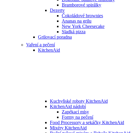
Bramborové spirálky
Dezerty
Čokoládové brownies
Ananas na grilu
New York Cheesecake
Sladká pizza
Grilovací poradna
Vaření a pečení
KitchenAid
Kuchyňské roboty KitchenAid
KitchenAid nádobí
Zapékací mísy
Formy na pečení
Food Processory a sekáčky KitchenAid
Mixéry KitchenAid