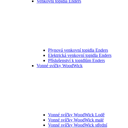
Venkovní topidla Enders
Plynová venkovní topidla Enders
Elektrická venkovní topidla Enders
Příslušenství k topidlům Enders
Vonné svíčky WoodWick
Vonné svíčky WoodWick Lodě
Vonné svíčky WoodWick malé
Vonné svíčky WoodWick střední