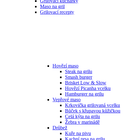
Grilovací kuchařky
Maso na gril
Grilovací recepty
Hovězí maso
Steak na grilu
Smash burger
Brisket Low & Slow
Hovězí Picanha vcelku
Hamburger na grilu
Vepřové maso
Krkovička grilovaná vcelku
Bůček s křupavou kůžičkou
Celá kýta na grilu
Žebra v marinádě
Drůbež
Kuře na pivu
Kachní prsa na grilu