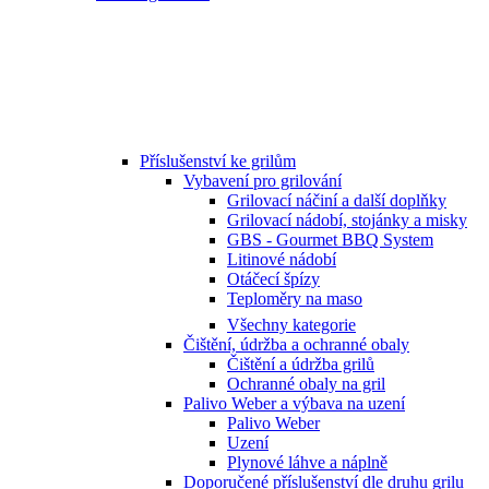
Příslušenství ke grilům
Vybavení pro grilování
Grilovací náčiní a další doplňky
Grilovací nádobí, stojánky a misky
GBS - Gourmet BBQ System
Litinové nádobí
Otáčecí špízy
Teploměry na maso
Všechny kategorie
Čištění, údržba a ochranné obaly
Čištění a údržba grilů
Ochranné obaly na gril
Palivo Weber a výbava na uzení
Palivo Weber
Uzení
Plynové láhve a náplně
Doporučené příslušenství dle druhu grilu