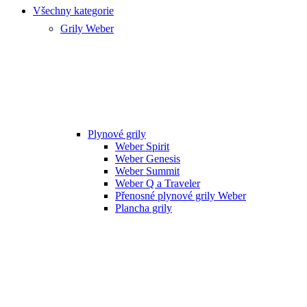
Všechny kategorie
Grily Weber
Plynové grily
Weber Spirit
Weber Genesis
Weber Summit
Weber Q a Traveler
Přenosné plynové grily Weber
Plancha grily