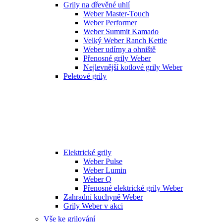
Grily na dřevěné uhlí
Weber Master-Touch
Weber Performer
Weber Summit Kamado
Velký Weber Ranch Kettle
Weber udírny a ohniště
Přenosné grily Weber
Nejlevnější kotlové grily Weber
Peletové grily
Elektrické grily
Weber Pulse
Weber Lumin
Weber Q
Přenosné elektrické grily Weber
Zahradní kuchyně Weber
Grily Weber v akci
Vše ke grilování