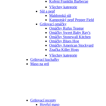
Koření Franklin Barbecue
Všechny kategorie
Sůl a pepř
Maldonská sůl
Kampotský pepř Pepper Field
Grilovací omáčky
Omáčky Rufus Teague
Omáčky Sweet Baby Ray's
Omáčky Stonewall Kitchen
Omáčky Blues Hog
Omáčky American Stockyard
Značka Killer Hogs
Všechny kategorie
Grilovací kuchařky
Maso na gril
Grilovací recepty
Hovězí maso