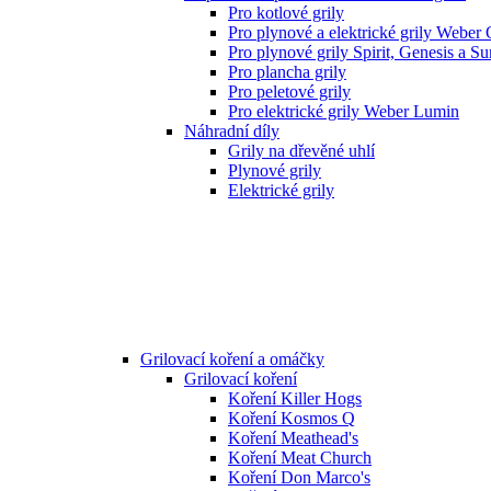
Pro kotlové grily
Pro plynové a elektrické grily Weber
Pro plynové grily Spirit, Genesis a S
Pro plancha grily
Pro peletové grily
Pro elektrické grily Weber Lumin
Náhradní díly
Grily na dřevěné uhlí
Plynové grily
Elektrické grily
Grilovací koření a omáčky
Grilovací koření
Koření Killer Hogs
Koření Kosmos Q
Koření Meathead's
Koření Meat Church
Koření Don Marco's