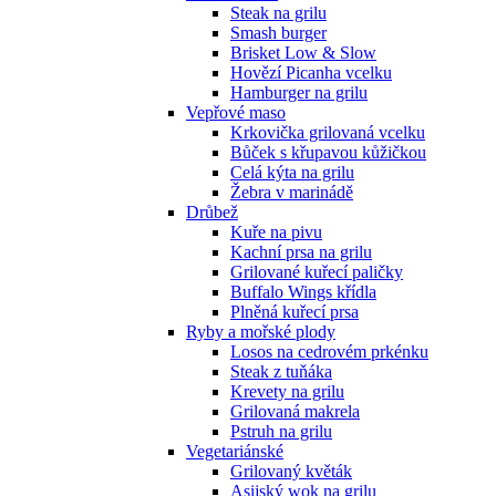
Steak na grilu
Smash burger
Brisket Low & Slow
Hovězí Picanha vcelku
Hamburger na grilu
Vepřové maso
Krkovička grilovaná vcelku
Bůček s křupavou kůžičkou
Celá kýta na grilu
Žebra v marinádě
Drůbež
Kuře na pivu
Kachní prsa na grilu
Grilované kuřecí paličky
Buffalo Wings křídla
Plněná kuřecí prsa
Ryby a mořské plody
Losos na cedrovém prkénku
Steak z tuňáka
Krevety na grilu
Grilovaná makrela
Pstruh na grilu
Vegetariánské
Grilovaný květák
Asijský wok na grilu