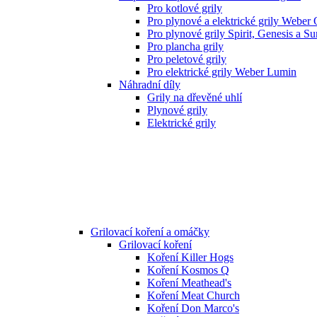
Pro kotlové grily
Pro plynové a elektrické grily Weber
Pro plynové grily Spirit, Genesis a S
Pro plancha grily
Pro peletové grily
Pro elektrické grily Weber Lumin
Náhradní díly
Grily na dřevěné uhlí
Plynové grily
Elektrické grily
Grilovací koření a omáčky
Grilovací koření
Koření Killer Hogs
Koření Kosmos Q
Koření Meathead's
Koření Meat Church
Koření Don Marco's