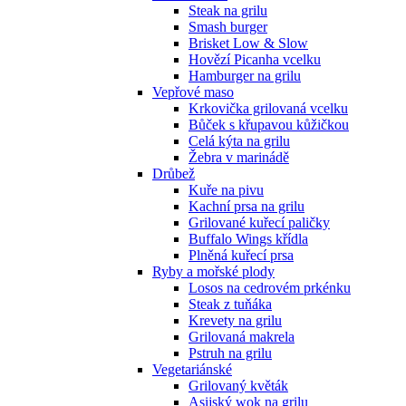
Steak na grilu
Smash burger
Brisket Low & Slow
Hovězí Picanha vcelku
Hamburger na grilu
Vepřové maso
Krkovička grilovaná vcelku
Bůček s křupavou kůžičkou
Celá kýta na grilu
Žebra v marinádě
Drůbež
Kuře na pivu
Kachní prsa na grilu
Grilované kuřecí paličky
Buffalo Wings křídla
Plněná kuřecí prsa
Ryby a mořské plody
Losos na cedrovém prkénku
Steak z tuňáka
Krevety na grilu
Grilovaná makrela
Pstruh na grilu
Vegetariánské
Grilovaný květák
Asijský wok na grilu