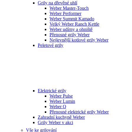
Grily na dřevěné uhlí
Weber Master-Touch
Weber Performer
Weber Summit Kamado
Velký Weber Ranch Kettle
Weber udírny a ohniště
Přenosné grily Weber
Nejlevnější kotlové grily Weber
Peletové grily
Elektrické grily
Weber Pulse
Weber Lumin
Weber Q
Přenosné elektrické grily Weber
Zahradní kuchyně Weber
Grily Weber v akci
Vše ke grilování