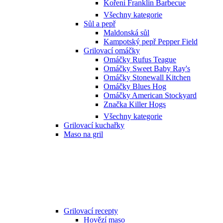
Koření Franklin Barbecue
Všechny kategorie
Sůl a pepř
Maldonská sůl
Kampotský pepř Pepper Field
Grilovací omáčky
Omáčky Rufus Teague
Omáčky Sweet Baby Ray's
Omáčky Stonewall Kitchen
Omáčky Blues Hog
Omáčky American Stockyard
Značka Killer Hogs
Všechny kategorie
Grilovací kuchařky
Maso na gril
Grilovací recepty
Hovězí maso