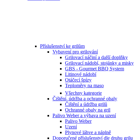
Příslušenství ke grilům
Vybavení pro grilování
Grilovací náčiní a další doplňky
Grilovací nádobí, stojánky a misky
GBS - Gourmet BBQ System
Litinové nádobí
Otáčecí špízy
Teploměry na maso
Všechny kategorie
Čištění, údržba a ochranné obaly
Čištění a údržba grilů
Ochranné obaly na gril
Palivo Weber a výbava na uzení
Palivo Weber
Uzení
Plynové láhve a náplně
Doporučené příslušenství dle druhu grilu