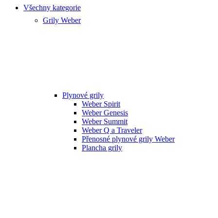
Všechny kategorie
Grily Weber
Plynové grily
Weber Spirit
Weber Genesis
Weber Summit
Weber Q a Traveler
Přenosné plynové grily Weber
Plancha grily