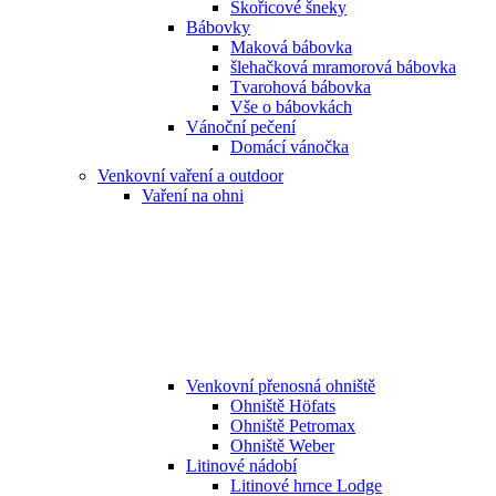
Skořicové šneky
Bábovky
Maková bábovka
šlehačková mramorová bábovka
Tvarohová bábovka
Vše o bábovkách
Vánoční pečení
Domácí vánočka
Venkovní vaření a outdoor
Vaření na ohni
Venkovní přenosná ohniště
Ohniště Höfats
Ohniště Petromax
Ohniště Weber
Litinové nádobí
Litinové hrnce Lodge