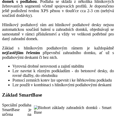
domek s podlahou
. Podlaha se skládá z několika hliníkových
žebrovaných segmentů včetně spojovacích profilů. Je doporučeno
ještě podložení tvrdou XPS pěnou v tloušťce cca 2-3 cm (nebývá
součástí dodávky).
Hliníkový podlahový rám ani hliníkové podlahové desky nejsou
automatickou součástí balení u zahradních domků, objednávají se
samostatně v rámci příslušenství a vždy ve velikosti potřebné pro
daný zahradní domek.
Základ s hliníkovým podlahovým rámem je každopádně
nejčastějším řešením
připevnění zahradního domku, ať už s
podlahovými deskami či bez nich.
Vyrovná drobné nerovnosti a zajistí stabilitu
Lze navrtat k různým podkladům - do betonové desky, do
rovné dlažby, do obrubníku
Pomocí zemních kotev lze upevnit i ke štěrkovému podkladu
Lze použít v kombinaci s hliníkovými podlahovými deskami
Základ SmartBase
Speciální podlaha
SmartBase je
určena na