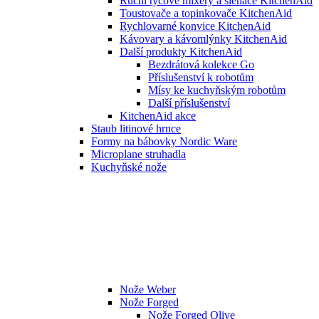
Ruční tyčové mixéry a šlehače KitchenAid
Toustovače a topinkovače KitchenAid
Rychlovarné konvice KitchenAid
Kávovary a kávomlýnky KitchenAid
Další produkty KitchenAid
Bezdrátová kolekce Go
Příslušenství k robotům
Mísy ke kuchyňským robotům
Další příslušenství
KitchenAid akce
Staub litinové hrnce
Formy na bábovky Nordic Ware
Microplane struhadla
Kuchyňské nože
Nože Weber
Nože Forged
Nože Forged Olive