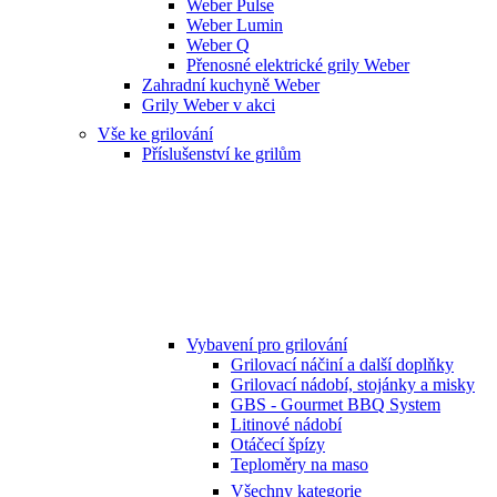
Weber Pulse
Weber Lumin
Weber Q
Přenosné elektrické grily Weber
Zahradní kuchyně Weber
Grily Weber v akci
Vše ke grilování
Příslušenství ke grilům
Vybavení pro grilování
Grilovací náčiní a další doplňky
Grilovací nádobí, stojánky a misky
GBS - Gourmet BBQ System
Litinové nádobí
Otáčecí špízy
Teploměry na maso
Všechny kategorie