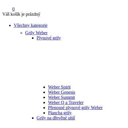
0
Váš košík je prázdný
Všechny kategorie
Grily Weber
Plynové grily
Weber Spirit
Weber Genesis
Weber Summit
Weber Q a Traveler
Přenosné plynové grily Weber
Plancha grily
Grily na dřevěné uhlí