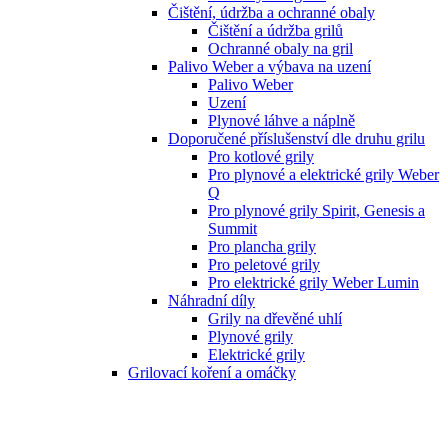
Čištění, údržba a ochranné obaly
Čištění a údržba grilů
Ochranné obaly na gril
Palivo Weber a výbava na uzení
Palivo Weber
Uzení
Plynové láhve a náplně
Doporučené příslušenství dle druhu grilu
Pro kotlové grily
Pro plynové a elektrické grily Weber
Q
Pro plynové grily Spirit, Genesis a
Summit
Pro plancha grily
Pro peletové grily
Pro elektrické grily Weber Lumin
Náhradní díly
Grily na dřevěné uhlí
Plynové grily
Elektrické grily
Grilovací koření a omáčky