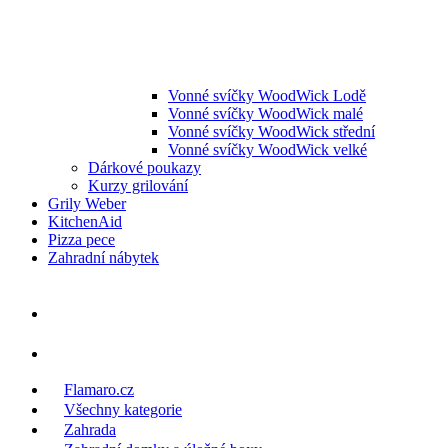
Vonné svíčky WoodWick Lodě
Vonné svíčky WoodWick malé
Vonné svíčky WoodWick střední
Vonné svíčky WoodWick velké
Dárkové poukazy
Kurzy grilování
Grily Weber
KitchenAid
Pizza pece
Zahradní nábytek
Flamaro.cz
Všechny kategorie
Zahrada