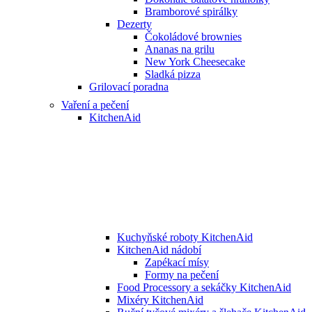
Bramborové spirálky
Dezerty
Čokoládové brownies
Ananas na grilu
New York Cheesecake
Sladká pizza
Grilovací poradna
Vaření a pečení
KitchenAid
Kuchyňské roboty KitchenAid
KitchenAid nádobí
Zapékací mísy
Formy na pečení
Food Processory a sekáčky KitchenAid
Mixéry KitchenAid