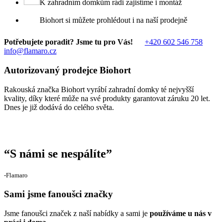
K zahradním domkům rádi zajistíme i montáž
Biohort si můžete prohlédout i na naší prodejně
Potřebujete poradit? Jsme tu pro Vás!
+420 602 546 758
info@flamaro.cz
Autorizovaný prodejce Biohort
Rakouská značka Biohort vyrábí zahradní domky té nejvyšší
kvality, díky které může na své produkty garantovat záruku 20 let.
Dnes je již dodává do celého světa.
“
S námi se nespálíte
”
‐Flamaro
Sami jsme fanoušci značky
Jsme fanoušci značek z naší nabídky a sami je
používáme u nás v