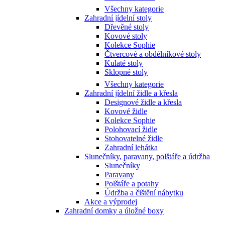
Všechny kategorie
Zahradní jídelní stoly
Dřevěné stoly
Kovové stoly
Kolekce Sophie
Čtvercové a obdélníkové stoly
Kulaté stoly
Sklopné stoly
Všechny kategorie
Zahradní jídelní židle a křesla
Designové židle a křesla
Kovové židle
Kolekce Sophie
Polohovací židle
Stohovatelné židle
Zahradní lehátka
Slunečníky, paravany, polštáře a údržba
Slunečníky
Paravany
Polštáře a potahy
Údržba a čištění nábytku
Akce a výprodej
Zahradní domky a úložné boxy