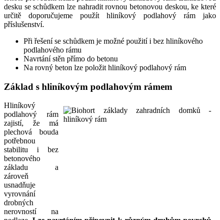
desku se schůdkem lze nahradit rovnou betonovou deskou, ke které
určitě doporučujeme použít hliníkový podlahový rám jako
příslušenství.
Při řešení se schůdkem je možné použití i bez hliníkového
podlahového rámu
Navrtání stěn přímo do betonu
Na rovný beton lze položit hliníkový podlahový rám
Základ s hliníkovým podlahovým rámem
Hliníkový
podlahový rám
zajistí, že má
plechová bouda
potřebnou
stabilitu i bez
betonového
základu a
zároveň
usnadňuje
vyrovnání
drobných
nerovností na