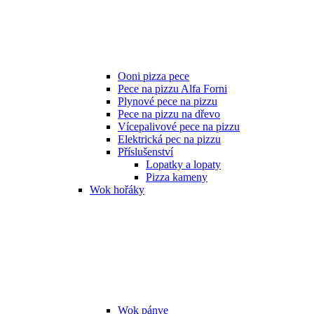
Ooni pizza pece
Pece na pizzu Alfa Forni
Plynové pece na pizzu
Pece na pizzu na dřevo
Vícepalivové pece na pizzu
Elektrická pec na pizzu
Příslušenství
Lopatky a lopaty
Pizza kameny
Wok hořáky
Wok pánve