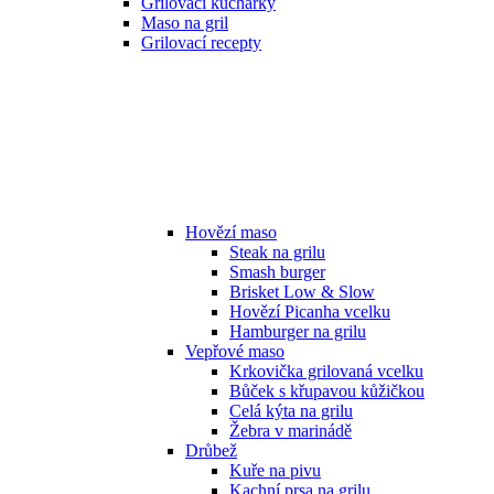
Grilovací kuchařky
Maso na gril
Grilovací recepty
Hovězí maso
Steak na grilu
Smash burger
Brisket Low & Slow
Hovězí Picanha vcelku
Hamburger na grilu
Vepřové maso
Krkovička grilovaná vcelku
Bůček s křupavou kůžičkou
Celá kýta na grilu
Žebra v marinádě
Drůbež
Kuře na pivu
Kachní prsa na grilu