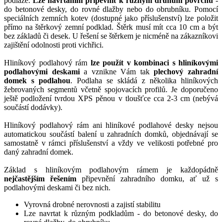
podlaze.
Lze navrtáním připevnit k různým druhům povrchů
-
do betonové desky, do rovné dlažby nebo do obrubníku. Pomocí
speciálních zemních kotev (dostupné jako příslušenství) lze položit
přímo na štěrkový zemní podklad. Štěrk musí mít cca 10 cm a být
bez základů či desek. U řešení se štěrkem je nicméně na zákazníkovi
zajištění odolnosti proti vichřici.
Hliníkový podlahový rám
lze použít v kombinaci s hliníkovými
podlahovými deskami
a vznikne Vám tak
plechový zahradní
domek s podlahou
. Podlaha se skládá z několika hliníkových
žebrovaných segmentů včetně spojovacích profilů. Je doporučeno
ještě podložení tvrdou XPS pěnou v tloušťce cca 2-3 cm (nebývá
součástí dodávky).
Hliníkový podlahový rám ani hliníkové podlahové desky nejsou
automatickou součástí balení u zahradních domků, objednávají se
samostatně v rámci příslušenství a vždy ve velikosti potřebné pro
daný zahradní domek.
Základ s hliníkovým podlahovým rámem je každopádně
nejčastějším řešením
připevnění zahradního domku, ať už s
podlahovými deskami či bez nich.
Vyrovná drobné nerovnosti a zajistí stabilitu
Lze navrtat k různým podkladům - do betonové desky, do