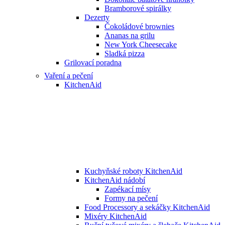
Bramborové spirálky
Dezerty
Čokoládové brownies
Ananas na grilu
New York Cheesecake
Sladká pizza
Grilovací poradna
Vaření a pečení
KitchenAid
Kuchyňské roboty KitchenAid
KitchenAid nádobí
Zapékací mísy
Formy na pečení
Food Processory a sekáčky KitchenAid
Mixéry KitchenAid