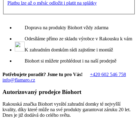
Platbu lze až o měsíc odložit i platit na splátky
Doprava na produkty Biohort vždy zdarma
Odesíláme přímo ze skladu výrobce v Rakousku k vám
K zahradním domkům rádi zajistíme i montáž
Biohort si můžete prohlédout i na naší prodejně
Potřebujete poradit? Jsme tu pro Vás!
+420 602 546 758
info@flamaro.cz
Autorizovaný prodejce Biohort
Rakouská značka Biohort vyrábí zahradní domky té nejvyšší
kvality, díky které může na své produkty garantovat záruku 20 let.
Dnes je již dodává do celého světa.