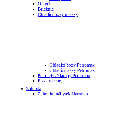
Opinel
Bricknic
Chladící boxy a tašky
Chladící boxy Petromax
Chladící tašky Petromax
Petrolejové lampy Petromax
Pizza recepty
Zahrada
Zahradní nábytek Hartman