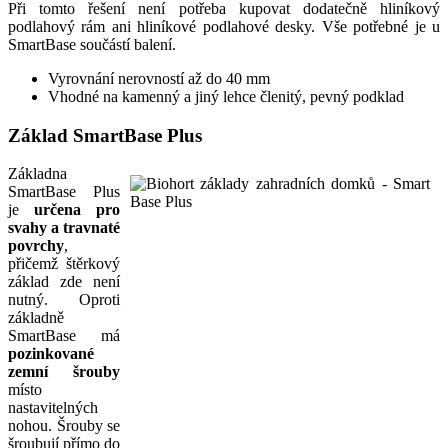
Při tomto řešení není potřeba kupovat dodatečně hliníkový
podlahový rám ani hliníkové podlahové desky. Vše potřebné je u
SmartBase součástí balení.
Vyrovnání nerovností až do 40 mm
Vhodné na kamenný a jiný lehce členitý, pevný podklad
Základ SmartBase Plus
Základna
SmartBase Plus
je
určena pro
svahy a travnaté
povrchy
,
přičemž štěrkový
základ zde není
nutný. Oproti
základně
SmartBase má
pozinkované
zemní šrouby
místo
nastavitelných
nohou. Šrouby se
šroubují přímo do