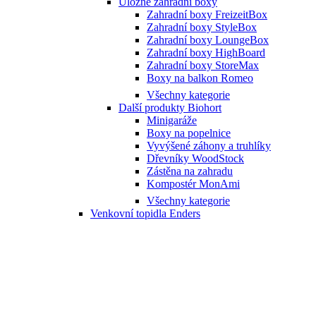
Úložné zahradní boxy
Zahradní boxy FreizeitBox
Zahradní boxy StyleBox
Zahradní boxy LoungeBox
Zahradní boxy HighBoard
Zahradní boxy StoreMax
Boxy na balkon Romeo
Všechny kategorie
Další produkty Biohort
Minigaráže
Boxy na popelnice
Vyvýšené záhony a truhlíky
Dřevníky WoodStock
Zástěna na zahradu
Kompostér MonAmi
Všechny kategorie
Venkovní topidla Enders