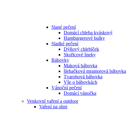
Slané pečení
Domácí chleba kváskový
Hamburgerové bulky
Sladké pečení
Dýňový chlebíček
Skořicové šneky
Bábovky
Maková bábovka
šlehačková mramorová bábovka
Tvarohová bábovka
Vše o bábovkách
Vánoční pečení
Domácí vánočka
Venkovní vaření a outdoor
Vaření na ohni