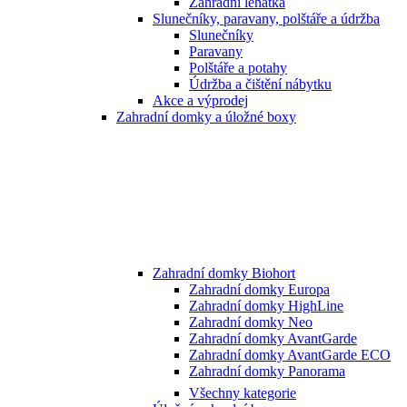
Zahradní lehátka
Slunečníky, paravany, polštáře a údržba
Slunečníky
Paravany
Polštáře a potahy
Údržba a čištění nábytku
Akce a výprodej
Zahradní domky a úložné boxy
Zahradní domky Biohort
Zahradní domky Europa
Zahradní domky HighLine
Zahradní domky Neo
Zahradní domky AvantGarde
Zahradní domky AvantGarde ECO
Zahradní domky Panorama
Všechny kategorie