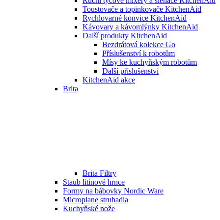
Ruční tyčové mixéry a šlehače KitchenAid
Toustovače a topinkovače KitchenAid
Rychlovarné konvice KitchenAid
Kávovary a kávomlýnky KitchenAid
Další produkty KitchenAid
Bezdrátová kolekce Go
Příslušenství k robotům
Mísy ke kuchyňským robotům
Další příslušenství
KitchenAid akce
Brita
Brita Filtry
Staub litinové hrnce
Formy na bábovky Nordic Ware
Microplane struhadla
Kuchyňské nože