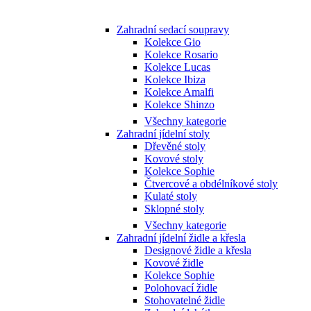
Zahradní sedací soupravy
Kolekce Gio
Kolekce Rosario
Kolekce Lucas
Kolekce Ibiza
Kolekce Amalfi
Kolekce Shinzo
Všechny kategorie
Zahradní jídelní stoly
Dřevěné stoly
Kovové stoly
Kolekce Sophie
Čtvercové a obdélníkové stoly
Kulaté stoly
Sklopné stoly
Všechny kategorie
Zahradní jídelní židle a křesla
Designové židle a křesla
Kovové židle
Kolekce Sophie
Polohovací židle
Stohovatelné židle