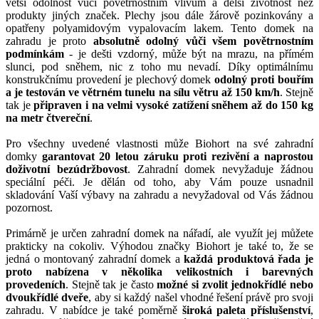
větší odolnost vůči povětrnostním vlivům a delší životnost než
produkty jiných značek. Plechy jsou dále žárově pozinkovány a
opatřeny polyamidovým vypalovacím lakem. Tento domek na
zahradu je proto
absolutně odolný vůči všem povětrnostním
podmínkám
- je dešti vzdorný, může být na mrazu, na přímém
slunci, pod sněhem, nic z toho mu nevadí. Díky optimálnímu
konstrukčnímu provedení je plechový domek
odolný proti bouřím
a je testován ve větrném tunelu na sílu větru až 150 km/h
. Stejně
tak je
připraven i na velmi vysoké zatížení sněhem až do 150 kg
na metr čtvereční
.
Pro všechny uvedené vlastnosti může Biohort na své zahradní
domky
garantovat 20 letou záruku proti rezivění a naprostou
doživotní bezúdržbovost
. Zahradní domek nevyžaduje žádnou
speciální péči. Je dělán od toho, aby Vám pouze usnadnil
skladování Vaší výbavy na zahradu a nevyžadoval od Vás žádnou
pozornost.
Primárně je určen zahradní domek na nářadí, ale využít jej můžete
prakticky na cokoliv. Výhodou značky Biohort je také to, že se
jedná o montovaný zahradní domek a
každá produktová řada je
proto nabízena v několika velikostních i barevných
provedeních
. Stejně tak je často
možné si zvolit jednokřídlé nebo
dvoukřídlé dveře
, aby si každý našel vhodné řešení právě pro svoji
zahradu. V nabídce je také poměrně
široká paleta příslušenství
,