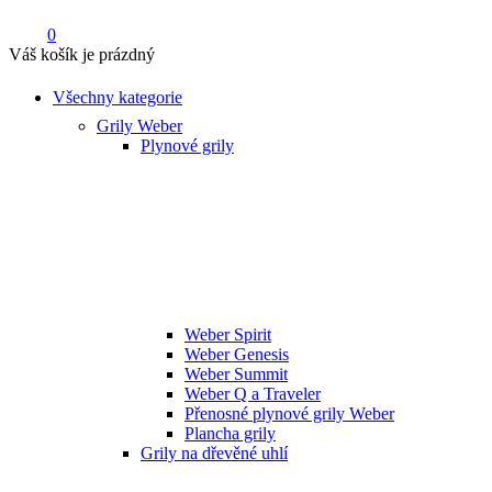
0
Váš košík je prázdný
Všechny kategorie
Grily Weber
Plynové grily
Weber Spirit
Weber Genesis
Weber Summit
Weber Q a Traveler
Přenosné plynové grily Weber
Plancha grily
Grily na dřevěné uhlí