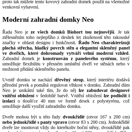
proto tak můžete tento kovový zahradní domek použít na všemožné
venkovní vybavení.
Moderní zahradní domky Neo
Řada Neo je
ze všech domků Biohort tou nejnovější
. Je tak
ztělesněním toho nejlepšího z desítek let zkušeností této rakouské
značky v oblasti designu i funkčnosti.
Řadu Neo charakterizují
plochá střecha, hladký povrch stěn a elegantní skleněný panel
ve dveřích, které dohromady vytváří velmi moderní vzhled
.
Zahradní domek je
konstruován z panelového systému
, který
umožňuje flexibilitu v přesném umístění dveří ve stěnách nebo v
možnosti přidání skleněného panelu.
Uvnitř domku se nachází
dřevěný strop
, který interiéru dodává
přírodní prvek a pomáhá regulovat vlhkost v domku. Zahradní dům
Neo je unikátní také tím, že do něj
lze zabudovat designové
vnitřní obložení
v šedobílé barvě. Vnitřní obložení
lze podložit i
izolací
o tloušťce 40 mm ve formě desek z polystyrénu, což
umožňuje další využití zahradního domku.
Dveře mohou být u této řady
dvoukřídlé
(otvor 167 x 200 cm)
nebo jednokřídlé s panty vpravo
(otvor 83 x 200 cm). Jednokřídlé
dveře lze montovat vždy do kterékoliv boční stěny, dvoukřídlé pak