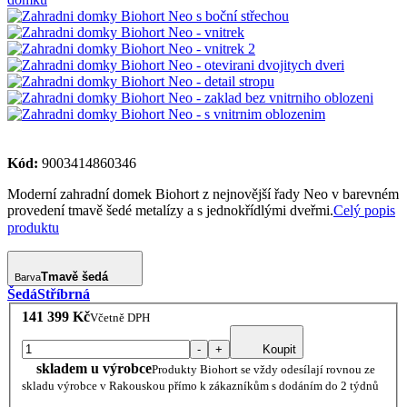
Kód:
9003414860346
Moderní zahradní domek Biohort z nejnovější řady Neo v barevném
provedení tmavě šedé metalízy a s jednokřídlými dveřmi.
Celý popis
produktu
Tmavě šedá
Barva
Šedá
Stříbrná
141 399 Kč
Včetně DPH
-
+
Koupit
skladem u výrobce
Produkty Biohort se vždy odesílají rovnou ze
skladu výrobce v Rakouskou přímo k zákazníkům s dodáním do 2 týdnů