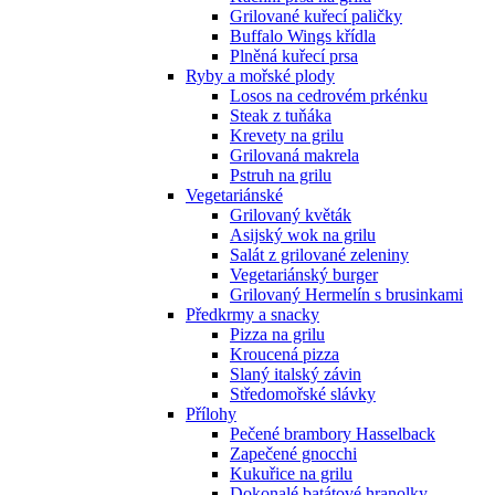
Grilované kuřecí paličky
Buffalo Wings křídla
Plněná kuřecí prsa
Ryby a mořské plody
Losos na cedrovém prkénku
Steak z tuňáka
Krevety na grilu
Grilovaná makrela
Pstruh na grilu
Vegetariánské
Grilovaný květák
Asijský wok na grilu
Salát z grilované zeleniny
Vegetariánský burger
Grilovaný Hermelín s brusinkami
Předkrmy a snacky
Pizza na grilu
Kroucená pizza
Slaný italský závin
Středomořské slávky
Přílohy
Pečené brambory Hasselback
Zapečené gnocchi
Kukuřice na grilu
Dokonalé batátové hranolky