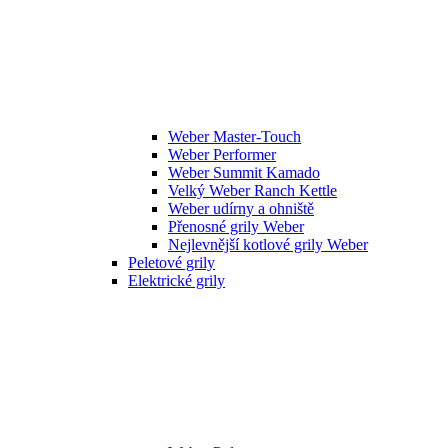
Weber Master-Touch
Weber Performer
Weber Summit Kamado
Velký Weber Ranch Kettle
Weber udírny a ohniště
Přenosné grily Weber
Nejlevnější kotlové grily Weber
Peletové grily
Elektrické grily