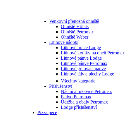
Venkovní přenosná ohniště
Ohniště Höfats
Ohniště Petromax
Ohniště Weber
Litinové nádobí
Litinové hrnce Lodge
Litinové kotlíky na oheň Petromax
Litinové pánve Lodge
Litinové pánve Petromax
Litinové grilovací pánve
Litinové tály a plechy Lodge
Všechny kategorie
Příslušenství
Náčiní a rukavice Petromax
Palivo Petromax
Údržba a obaly Petromax
Lodge příslušenství
Pizza pece