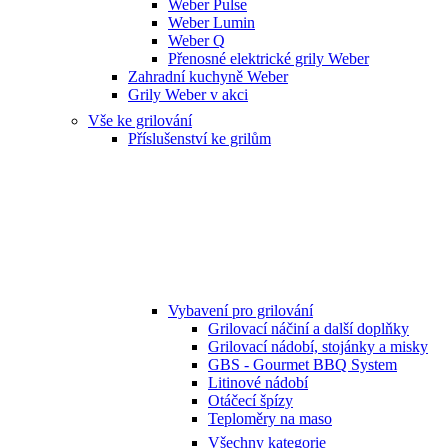
Weber Pulse
Weber Lumin
Weber Q
Přenosné elektrické grily Weber
Zahradní kuchyně Weber
Grily Weber v akci
Vše ke grilování
Příslušenství ke grilům
Vybavení pro grilování
Grilovací náčiní a další doplňky
Grilovací nádobí, stojánky a misky
GBS - Gourmet BBQ System
Litinové nádobí
Otáčecí špízy
Teploměry na maso
Všechny kategorie