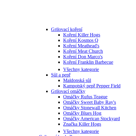
Grilovací koření
Koření Killer Hogs
Koření Kosmos Q
Koření Meathead's
Koření Meat Church
Koření Don Marco's
Koření Franklin Barbecue
Všechny kategorie
Sůl a pepř
Maldonská sůl
Kampotský pepř Pepper Field
Grilovací omáčky
Omáčky Rufus Teague
Omáčky Sweet Baby Ray's
Omáčky Stonewall Kitchen
Omáčky Blues Hog
Omáčky American Stockyard
Značka Killer Hogs
Všechny kategorie