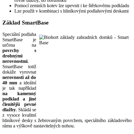
rovné dlažby, do obrubníku
Pomocí zemních kotev lze upevnit i ke štěrkovému podkladu
Lze použít v kombinaci s hliníkovými podlahovými deskami
Základ SmartBase
Speciální podlaha
SmartBase je
určena na
povrchy s
drobnými
nerovnostmi
.
SmartBase totiž
dokáže vyrovnat
nerovnosti až do
40 mm
a ideální
je tak například
na kamenný
podklad a jiné
členitější pevné
dlažby
. Skládá se
z vysoce kvalitní
hliníkové desky s žebrovaným povrchem, speciálního základového
rámu a výškově nastavitelných nohou.