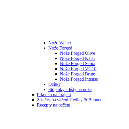
Nože Weber
Nože Forged
Nože Forged Olive
Nože Forged Katai
Nože Forged Sebra
Nože Forged VG10
Nože Forged Brute
Nože Forged Intense
Ocílky
Stojánky a lišty na nože
Prkénka na krájení
Zástěry na vaření Hedley & Bennett
Recepty na pečení