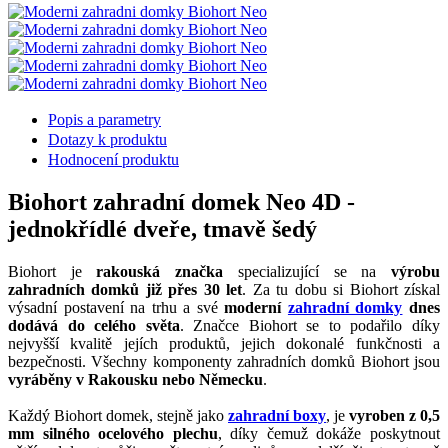
Popis a parametry
Dotazy k produktu
Hodnocení produktu
Biohort zahradní domek Neo 4D -
jednokřídlé dveře, tmavě šedý
Biohort je
rakouská značka
specializující se na
výrobu
zahradních domků již přes 30 let
. Za tu dobu si Biohort získal
výsadní postavení na trhu a své
moderní
zahradní domky
dnes
dodává do celého světa
. Značce Biohort se to podařilo díky
nejvyšší kvalitě jejích produktů, jejich dokonalé funkčnosti a
bezpečnosti. Všechny komponenty zahradních domků Biohort jsou
vyráběny v Rakousku nebo Německu
.
Každý Biohort domek, stejně jako
zahradní boxy
, je
vyroben z 0,5
mm silného ocelového plechu
, díky čemuž dokáže poskytnout