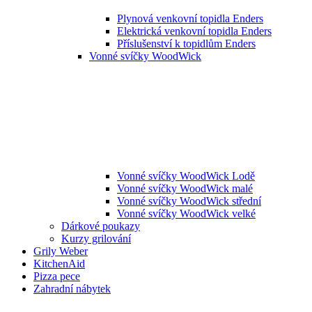
Plynová venkovní topidla Enders
Elektrická venkovní topidla Enders
Příslušenství k topidlům Enders
Vonné svíčky WoodWick
Vonné svíčky WoodWick Lodě
Vonné svíčky WoodWick malé
Vonné svíčky WoodWick střední
Vonné svíčky WoodWick velké
Dárkové poukazy
Kurzy grilování
Grily Weber
KitchenAid
Pizza pece
Zahradní nábytek