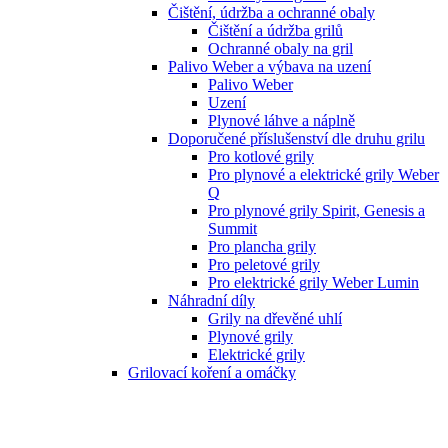
Čištění, údržba a ochranné obaly
Čištění a údržba grilů
Ochranné obaly na gril
Palivo Weber a výbava na uzení
Palivo Weber
Uzení
Plynové láhve a náplně
Doporučené příslušenství dle druhu grilu
Pro kotlové grily
Pro plynové a elektrické grily Weber
Q
Pro plynové grily Spirit, Genesis a
Summit
Pro plancha grily
Pro peletové grily
Pro elektrické grily Weber Lumin
Náhradní díly
Grily na dřevěné uhlí
Plynové grily
Elektrické grily
Grilovací koření a omáčky