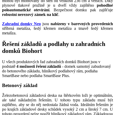
mohou být montovány do stěn od velikosti 236 cm a větších. Díky
plynové tlakové pružině je u dveří vždy zajištěno
pohodlné
poloautomatické otevírání
. Bezpečnost domku pak zajišťuje
robustní nerezový zámek na klíč
.
Zahradní domky Neo
jsou
nabízeny v barevných provedeních
stříbrná metalíza, šedý křemen metalíza a tmavě šedý křemen
metalíza.
Řešení základů a podlahy u zahradních
domků Biohort
U všech produktových řad zahradních domků Biohort jsou v
podstatě
4 možnosti řešení základů
- domek samotný zabudovaný
do betonového základu, hliníkový podlahový rám, podlaha
SmartBase nebo podlaha SmartBase Plus.
Betonový základ
Železobetonová základová deska na štěrkovém loži je optimálním,
ale také nákladným řešením. U tohoto typu základu musí být
zajištěno, aby se do něj nedostala žádná voda. Ideálním řešením je
po krajích základové desky schůdek vysoký 2 cm a široký 7 cm. U
tohoto provedení nelze použít hliníkový základový rám. Základovou