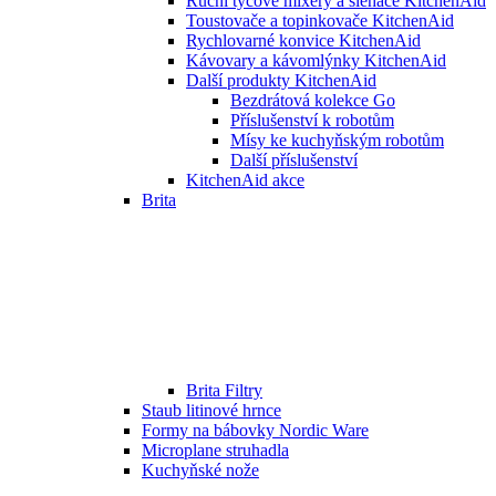
Ruční tyčové mixéry a šlehače KitchenAid
Toustovače a topinkovače KitchenAid
Rychlovarné konvice KitchenAid
Kávovary a kávomlýnky KitchenAid
Další produkty KitchenAid
Bezdrátová kolekce Go
Příslušenství k robotům
Mísy ke kuchyňským robotům
Další příslušenství
KitchenAid akce
Brita
Brita Filtry
Staub litinové hrnce
Formy na bábovky Nordic Ware
Microplane struhadla
Kuchyňské nože