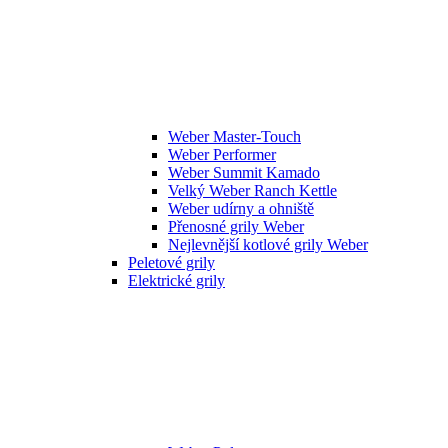
Weber Master-Touch
Weber Performer
Weber Summit Kamado
Velký Weber Ranch Kettle
Weber udírny a ohniště
Přenosné grily Weber
Nejlevnější kotlové grily Weber
Peletové grily
Elektrické grily