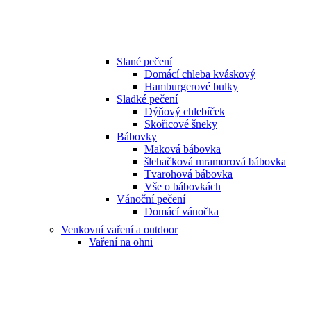
Slané pečení
Domácí chleba kváskový
Hamburgerové bulky
Sladké pečení
Dýňový chlebíček
Skořicové šneky
Bábovky
Maková bábovka
šlehačková mramorová bábovka
Tvarohová bábovka
Vše o bábovkách
Vánoční pečení
Domácí vánočka
Venkovní vaření a outdoor
Vaření na ohni