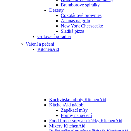
Bramborové spirálky
Dezerty
Čokoládové brownies
Ananas na grilu
New York Cheesecake
Sladká pizza
Grilovací poradna
Vaření a pečení
KitchenAid
Kuchyňské roboty KitchenAid
KitchenAid nádobí
Zapékací mísy
Formy na pečení
Food Processory a sekáčky KitchenAid
Mixéry KitchenAid