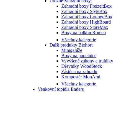
Úložné zahradní boxy
Zahradní boxy FreizeitBox
Zahradní boxy StyleBox
Zahradní boxy LoungeBox
Zahradní boxy HighBoard
Zahradní boxy StoreMax
Boxy na balkon Romeo
Všechny kategorie
Další produkty Biohort
Minigaráže
Boxy na popelnice
Vyvýšené záhony a truhlíky
Dřevníky WoodStock
Zástěna na zahradu
Kompostér MonAmi
Všechny kategorie
Venkovní topidla Enders