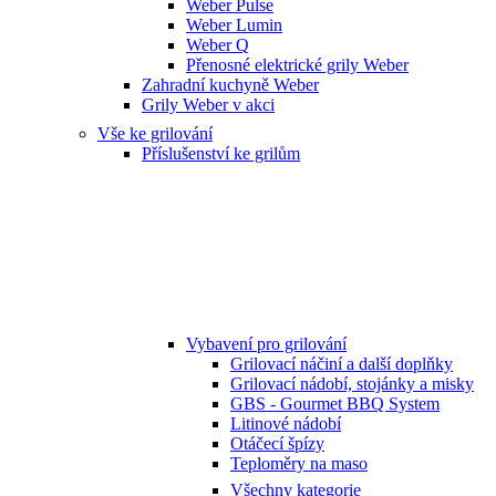
Weber Pulse
Weber Lumin
Weber Q
Přenosné elektrické grily Weber
Zahradní kuchyně Weber
Grily Weber v akci
Vše ke grilování
Příslušenství ke grilům
Vybavení pro grilování
Grilovací náčiní a další doplňky
Grilovací nádobí, stojánky a misky
GBS - Gourmet BBQ System
Litinové nádobí
Otáčecí špízy
Teploměry na maso
Všechny kategorie