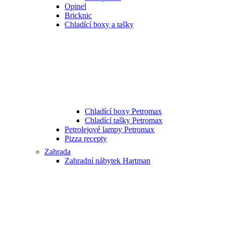
Opinel
Bricknic
Chladící boxy a tašky
Chladící boxy Petromax
Chladící tašky Petromax
Petrolejové lampy Petromax
Pizza recepty
Zahrada
Zahradní nábytek Hartman