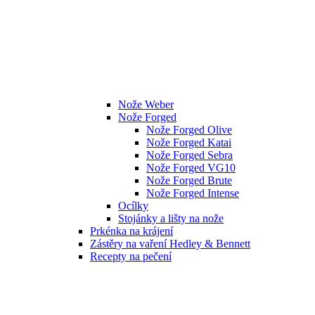
Nože Weber
Nože Forged
Nože Forged Olive
Nože Forged Katai
Nože Forged Sebra
Nože Forged VG10
Nože Forged Brute
Nože Forged Intense
Ocílky
Stojánky a lišty na nože
Prkénka na krájení
Zástěry na vaření Hedley & Bennett
Recepty na pečení