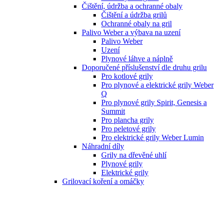
Čištění, údržba a ochranné obaly
Čištění a údržba grilů
Ochranné obaly na gril
Palivo Weber a výbava na uzení
Palivo Weber
Uzení
Plynové láhve a náplně
Doporučené příslušenství dle druhu grilu
Pro kotlové grily
Pro plynové a elektrické grily Weber
Q
Pro plynové grily Spirit, Genesis a
Summit
Pro plancha grily
Pro peletové grily
Pro elektrické grily Weber Lumin
Náhradní díly
Grily na dřevěné uhlí
Plynové grily
Elektrické grily
Grilovací koření a omáčky