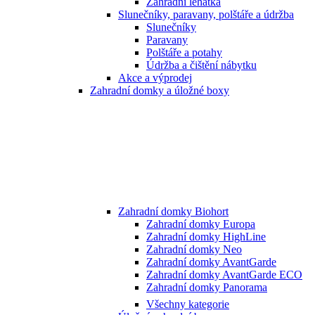
Zahradní lehátka
Slunečníky, paravany, polštáře a údržba
Slunečníky
Paravany
Polštáře a potahy
Údržba a čištění nábytku
Akce a výprodej
Zahradní domky a úložné boxy
Zahradní domky Biohort
Zahradní domky Europa
Zahradní domky HighLine
Zahradní domky Neo
Zahradní domky AvantGarde
Zahradní domky AvantGarde ECO
Zahradní domky Panorama
Všechny kategorie