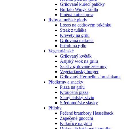
Grilované kuřecí paličky
Buffalo Wings křídla
Plněná kuřecí prsa
Ryby a mořské plody
Losos na cedrovém prkénku
Steak z tuňáka
Krevety na grilu
Grilovaná makrela
Pstruh na grilu
Vegetariánské
Grilovaný květák
Asijský wok na grilu
Salát z grilované zeleniny
Vegetariánský burger
Grilovaný Hermelín s brusinkami
Předkrmy a snacky
Pizza na grilu
Kroucená pizza
Slaný italský závin
Středomořské slávky
Přílohy
Pečené brambory Hasselback
Zapečené gnocchi
Kukuřice na grilu
Dokonalé batátové hranolky