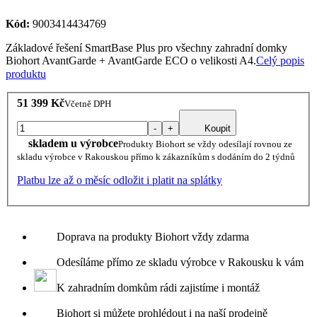
Kód:
9003414434769
Základové řešení SmartBase Plus pro všechny zahradní domky
Biohort AvantGarde + AvantGarde ECO o velikosti A4.
Celý popis
produktu
51 399 Kč
Včetně DPH
-
+
Koupit
skladem u výrobce
Produkty Biohort se vždy odesílají rovnou ze
skladu výrobce v Rakouskou přímo k zákazníkům s dodáním do 2 týdnů
Platbu lze až o měsíc odložit i platit na splátky
Doprava na produkty Biohort vždy zdarma
Odesíláme přímo ze skladu výrobce v Rakousku k vám
K zahradním domkům rádi zajistíme i montáž
Biohort si můžete prohlédout i na naší prodejně