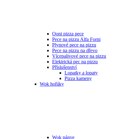
Ooni pizza pece
Pece na pizzu Alfa Forni
Plynové pece na pizzu
Pece na pizzu na dřevo
Vícepalivové pece na pizzu
Elektrická pec na pizzu
Příslušenství
Lopatky a lopaty
Pizza kameny
Wok hořáky
Wok pánve