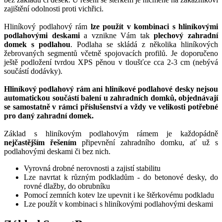
zajištění odolnosti proti vichřici.
Hliníkový podlahový rám
lze použít v kombinaci s hliníkovými
podlahovými deskami
a vznikne Vám tak
plechový zahradní
domek s podlahou
. Podlaha se skládá z několika hliníkových
žebrovaných segmentů včetně spojovacích profilů. Je doporučeno
ještě podložení tvrdou XPS pěnou v tloušťce cca 2-3 cm (nebývá
součástí dodávky).
Hliníkový podlahový rám ani hliníkové podlahové desky nejsou
automatickou součástí balení u zahradních domků, objednávají
se samostatně v rámci příslušenství a vždy ve velikosti potřebné
pro daný zahradní domek.
Základ s hliníkovým podlahovým rámem je každopádně
nejčastějším řešením
připevnění zahradního domku, ať už s
podlahovými deskami či bez nich.
Vyrovná drobné nerovnosti a zajistí stabilitu
Lze navrtat k různým podkladům - do betonové desky, do
rovné dlažby, do obrubníku
Pomocí zemních kotev lze upevnit i ke štěrkovému podkladu
Lze použít v kombinaci s hliníkovými podlahovými deskami