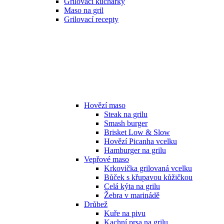
Grilovací kuchařky
Maso na gril
Grilovací recepty
Hovězí maso
Steak na grilu
Smash burger
Brisket Low & Slow
Hovězí Picanha vcelku
Hamburger na grilu
Vepřové maso
Krkovička grilovaná vcelku
Bůček s křupavou kůžičkou
Celá kýta na grilu
Žebra v marinádě
Drůbež
Kuře na pivu
Kachní prsa na grilu