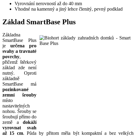
Vyrovnání nerovností až do 40 mm
Vhodné na kamenný a jiný lehce členitý, pevný podklad
Základ SmartBase Plus
Základna
SmartBase Plus
je
určena pro
svahy a travnaté
povrchy
,
přičemž štěrkový
základ zde není
nutný. Oproti
základně
SmartBase má
pozinkované
zemní šrouby
místo
nastavitelných
nohou. Šrouby se
šroubují přímo do
země a
dokáží
vyrovnat svah
až 15 cm
. Půda by přitom měla být kompaktní a bez velkých