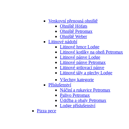
Venkovní přenosná ohniště
Ohniště Höfats
Ohniště Petromax
Ohniště Weber
Litinové nádobí
Litinové hrnce Lodge
Litinové kotlíky na oheň Petromax
Litinové pánve Lodge
Litinové pánve Petromax
Litinové grilovací pánve
Litinové tály a plechy Lodge
Všechny kategorie
Příslušenství
Náčiní a rukavice Petromax
Palivo Petromax
Údržba a obaly Petromax
Lodge příslušenství
Pizza pece