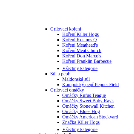
Grilovací koření
Koření Killer Hogs
Koření Kosmos Q
Koření Meathead's
Koření Meat Church
Koření Don Marco's
Koření Franklin Barbecue
Všechny kategorie
Sůl a pepř
Maldonská sůl
Kampotský pepř Pepper Field
Grilovací omáčky
Omáčky Rufus Teague
Omáčky Sweet Baby Ray's
Omáčky Stonewall Kitchen
Omáčky Blues Hog
Omáčky American Stockyard
Značka Killer Hogs
Všechny kategorie