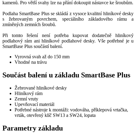
kamenů. Pro větší svahy lze na přání dokoupit nástavce ke šroubům.
Podlaha SmartBase Plus se skládá z vysoce kvalitní hliníkové desky
s žebrovaným povrchem, speciálního základového rámu a
zmíněných zemních šroubů.
Při tomto řešení není potřeba kupovat dodatečně hliníkový
podlahový rám ani hliníkové podlahové desky. Vše potřebné je u
SmartBase Plus součástí balení.
Vyrovná svah až do 150 mm
Vhodné na trávu
Součást balení u základu SmartBase Plus
Žebrované hliníkové desky
Hliníkový rám
Zemní vruty
Upevňovací materiál
Potřebné nástroje k montáži: vodováha, příklepová vrtačka,
vrták, otevřený klíč SW13 a SW24, lopata
Parametry základu