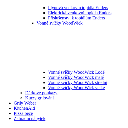
Plynová venkovní topidla Enders
Elektrická venkovní topidla Enders
Příslušenství k topidlům Enders
Vonné svíčky WoodWick
Vonné svíčky WoodWick Lodě
Vonné svíčky WoodWick malé
Vonné svíčky WoodWick střední
Vonné svíčky WoodWick velké
Dárkové poukazy
Kurzy grilování
Grily Weber
KitchenAid
Pizza pece
Zahradní nábytek