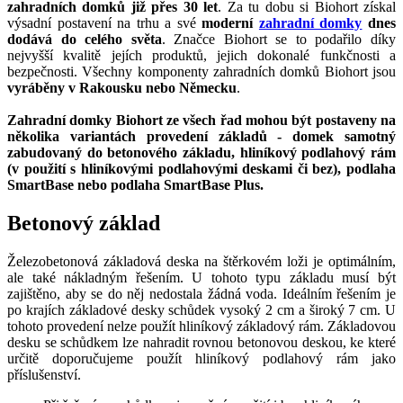
zahradních domků již přes 30 let
. Za tu dobu si Biohort získal
výsadní postavení na trhu a své
moderní
zahradní domky
dnes
dodává do celého světa
. Značce Biohort se to podařilo díky
nejvyšší kvalitě jejích produktů, jejich dokonalé funkčnosti a
bezpečnosti. Všechny komponenty zahradních domků Biohort jsou
vyráběny v Rakousku nebo Německu
.
Zahradní domky Biohort ze všech řad mohou být postaveny na
několika variantách provedení základů - domek samotný
zabudovaný do betonového základu, hliníkový podlahový rám
(v použití s hliníkovými podlahovými deskami či bez), podlaha
SmartBase nebo podlaha SmartBase Plus.
Betonový základ
Železobetonová základová deska na štěrkovém loži je optimálním,
ale také nákladným řešením. U tohoto typu základu musí být
zajištěno, aby se do něj nedostala žádná voda. Ideálním řešením je
po krajích základové desky schůdek vysoký 2 cm a široký 7 cm. U
tohoto provedení nelze použít hliníkový základový rám. Základovou
desku se schůdkem lze nahradit rovnou betonovou deskou, ke které
určitě doporučujeme použít hliníkový podlahový rám jako
příslušenství.