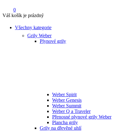
0
Váš košík je prázdný
Všechny kategorie
Grily Weber
Plynové grily
Weber Spirit
Weber Genesis
Weber Summit
Weber Q a Traveler
Přenosné plynové grily Weber
Plancha grily
Grily na dřevěné uhlí