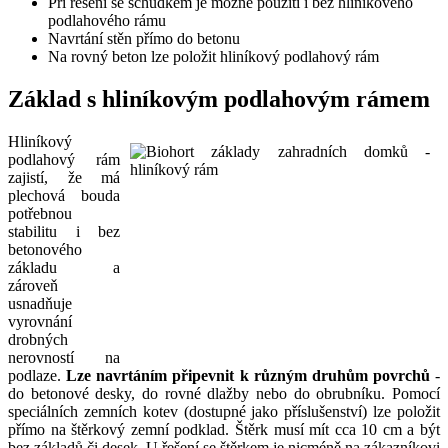
Při řešení se schůdkem je možné použití i bez hliníkového
podlahového rámu
Navrtání stěn přímo do betonu
Na rovný beton lze položit hliníkový podlahový rám
Základ s hliníkovým podlahovým rámem
Hliníkový
podlahový rám
zajistí, že má
plechová bouda
potřebnou
stabilitu i bez
betonového
základu a
zároveň
usnadňuje
vyrovnání
drobných
nerovností na
podlaze.
Lze navrtáním připevnit k různým druhům povrchů
-
do betonové desky, do rovné dlažby nebo do obrubníku. Pomocí
speciálních zemních kotev (dostupné jako příslušenství) lze položit
přímo na štěrkový zemní podklad. Štěrk musí mít cca 10 cm a být
bez základů či desek. U řešení se štěrkem je nicméně na zákazníkovi