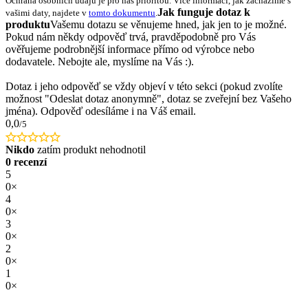
Ochrana osobních údajů je pro nás prioritou. Více informací, jak zacházíme s
Jak funguje dotaz k
vašimi daty, najdete v
tomto dokumentu
.
produktu
Vašemu dotazu se věnujeme hned, jak jen to je možné.
Pokud nám někdy odpověď trvá, pravděpodobně pro Vás
ověřujeme podrobnější informace přímo od výrobce nebo
dodavatele. Nebojte ale, myslíme na Vás :).
Dotaz i jeho odpověď se vždy objeví v této sekci (pokud zvolíte
možnost "Odeslat dotaz anonymně", dotaz se zveřejní bez Vašeho
jména). Odpověď odesíláme i na Váš email.
0,0
/5
Nikdo
zatím produkt nehodnotil
0 recenzí
5
0×
4
0×
3
0×
2
0×
1
0×