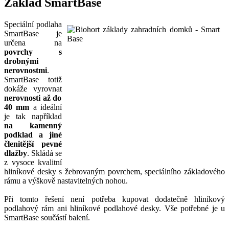
Základ SmartBase
Speciální podlaha
SmartBase je
určena na
povrchy s
drobnými
nerovnostmi
.
SmartBase totiž
dokáže vyrovnat
nerovnosti až do
40 mm
a ideální
je tak například
na kamenný
podklad a jiné
členitější pevné
dlažby
. Skládá se
z vysoce kvalitní
hliníkové desky s žebrovaným povrchem, speciálního základového
rámu a výškově nastavitelných nohou.
Při tomto řešení není potřeba kupovat dodatečně hliníkový
podlahový rám ani hliníkové podlahové desky. Vše potřebné je u
SmartBase součástí balení.