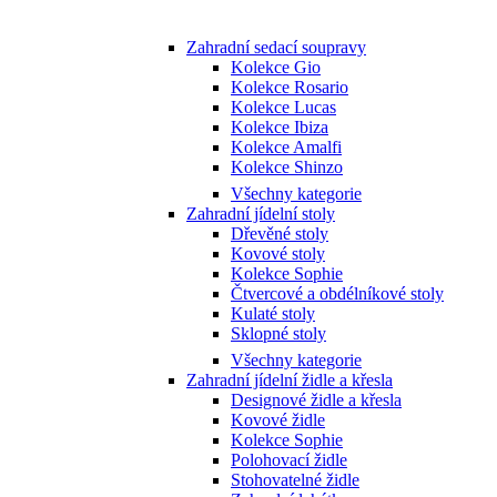
Zahradní sedací soupravy
Kolekce Gio
Kolekce Rosario
Kolekce Lucas
Kolekce Ibiza
Kolekce Amalfi
Kolekce Shinzo
Všechny kategorie
Zahradní jídelní stoly
Dřevěné stoly
Kovové stoly
Kolekce Sophie
Čtvercové a obdélníkové stoly
Kulaté stoly
Sklopné stoly
Všechny kategorie
Zahradní jídelní židle a křesla
Designové židle a křesla
Kovové židle
Kolekce Sophie
Polohovací židle
Stohovatelné židle