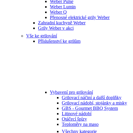
Weber Pulse
Weber Lumin
Weber Q
Přenosné elektrické grily Weber
Zahradní kuchyně Weber
Grily Weber v akci
Vše ke grilování
Příslušenství ke grilům
Vybavení pro grilování
Grilovací náčiní a další doplňky
Grilovací nádobí, stojánky a misky
GBS - Gourmet BBQ System
Litinové nádobí
Otáčecí špízy
Teploměry na maso
Všechny kategorie