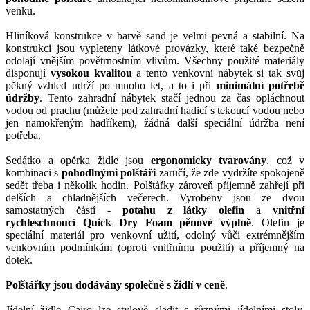
venku.
Hliníková konstrukce v barvě sand je velmi pevná a stabilní. Na
konstrukci jsou vypleteny látkové provázky, které také bezpečně
odolají vnějším povětrnostním vlivům. Všechny použité materiály
disponují
vysokou kvalitou
a tento venkovní nábytek si tak svůj
pěkný vzhled udrží po mnoho let, a to i při
minimální potřebě
údržby
. Tento zahradní nábytek stačí jednou za čas opláchnout
vodou od prachu (můžete pod zahradní hadicí s tekoucí vodou nebo
jen namokřeným hadříkem), žádná další speciální údržba není
potřeba.
Sedátko a opěrka židle jsou
ergonomicky tvarovány
, což v
kombinaci s
pohodlnými polštáři
zaručí, že zde vydržíte spokojeně
sedět třeba i několik hodin. Polštářky zároveň příjemně zahřejí při
delších a chladnějších večerech. Vyrobeny jsou ze dvou
samostatných částí -
potahu z látky olefin
a
vnitřní
rychleschnoucí Quick Dry Foam pěnové výplně
. Olefin je
speciální materiál pro venkovní užití, odolný vůči extrémnějším
venkovním podmínkám (oproti vnitřnímu použití) a příjemný na
dotek.
Polštářky jsou dodávány společně s židlí v ceně
.
Jídelní židle Cairo lze stylově sladit s různými jídelními stoly,