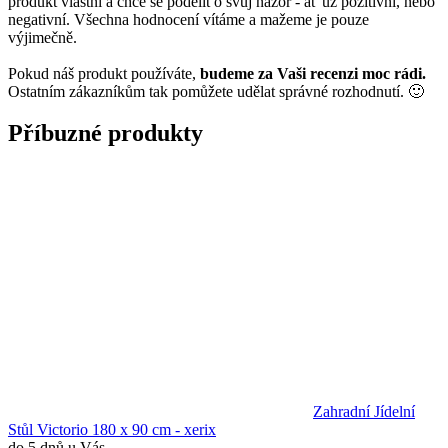
produkt vlastní a chce se podělit o svůj názor - ať už pozitivní, nebo
negativní. Všechna hodnocení vítáme a mažeme je pouze
výjimečně.
Pokud náš produkt používáte,
budeme za Vaši recenzi moc rádi.
Ostatním zákazníkům tak pomůžete udělat správné rozhodnutí. 🙂
Příbuzné produkty
Zahradní Jídelní
Stůl Victorio 180 x 90 cm - xerix
do 5 dnů u Vás