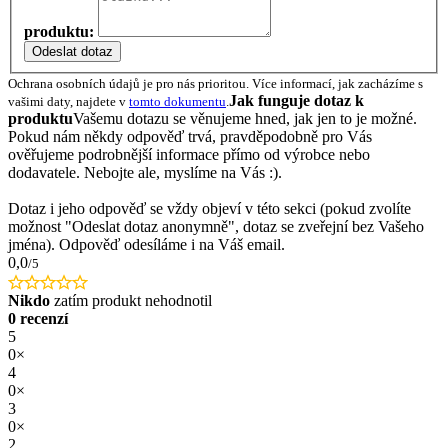
produktu:
Odeslat dotaz
Ochrana osobních údajů je pro nás prioritou. Více informací, jak zacházíme s
Jak funguje dotaz k
vašimi daty, najdete v
tomto dokumentu
.
produktu
Vašemu dotazu se věnujeme hned, jak jen to je možné.
Pokud nám někdy odpověď trvá, pravděpodobně pro Vás
ověřujeme podrobnější informace přímo od výrobce nebo
dodavatele. Nebojte ale, myslíme na Vás :).
Dotaz i jeho odpověď se vždy objeví v této sekci (pokud zvolíte
možnost "Odeslat dotaz anonymně", dotaz se zveřejní bez Vašeho
jména). Odpověď odesíláme i na Váš email.
0,0
/5
Nikdo
zatím produkt nehodnotil
0 recenzí
5
0×
4
0×
3
0×
2