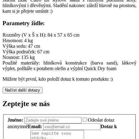
hliníkovými i dřevěnými. Sladění nakonec záleží hlavně na prostoru,
kam si je přejete umístit :)
Parametry židle:
Rozměry (V x Š x H): 84 x 57 x 65 cm
Hmotnost: 4 kg
Výška sedu: 47 cm
Výška područek: 67 cm
Nosnost: 135 kg
Použité materiály: hliníková konstrukce (barva sand), látkový
výplet, polštáře s potahem olefin a výplní Quick Dry foam
Můžete být první, kdo položí dotaz k tomuto produktu :)
Načíst další dotazy
Zeptejte se nás
Jméno:
Odeslat dotaz
anonymně
Email:
Dotaz k