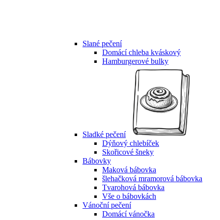
Slané pečení
Domácí chleba kváskový
Hamburgerové bulky
Sladké pečení
Dýňový chlebíček
Skořicové šneky
Bábovky
Maková bábovka
šlehačková mramorová bábovka
Tvarohová bábovka
Vše o bábovkách
Vánoční pečení
Domácí vánočka