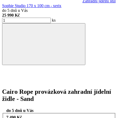
Zahradní jídelní stůl
Sophie Studio 170 x 100 cm - xerix
do 5 dnů u Vás
25 990 Kč
ks
Cairo Rope provázková zahradní jídelní
židle - Sand
do 5 dnů u Vás
7 490 Kč