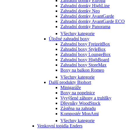
Zahradní domky Europa
Zahradní domky HighLine
Zahradní domky Neo
Zahradní domky AvantGarde
Zahradní domky AvantGarde ECO
Zahradní domky Panorama
Všechny kategorie
Úložné zahradní boxy
Zahradní boxy FreizeitBox
Zahradní boxy StyleBox
Zahradní boxy LoungeBox
Zahradní boxy HighBoard
Zahradní boxy StoreMax
Boxy na balkon Romeo
Všechny kategorie
Další produkty Biohort
Minigaráže
Boxy na popelnice
Vyvýšené záhony a truhlíky
Dřevníky WoodStock
Zástěna na zahradu
Kompostér MonAmi
Všechny kategorie
Venkovní topidla Enders