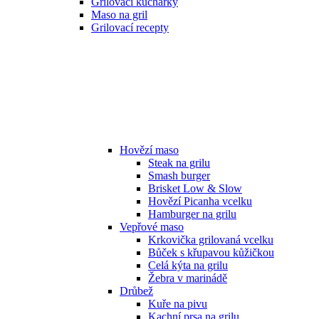
Grilovací kuchařky
Maso na gril
Grilovací recepty
Hovězí maso
Steak na grilu
Smash burger
Brisket Low & Slow
Hovězí Picanha vcelku
Hamburger na grilu
Vepřové maso
Krkovička grilovaná vcelku
Bůček s křupavou kůžičkou
Celá kýta na grilu
Žebra v marinádě
Drůbež
Kuře na pivu
Kachní prsa na grilu