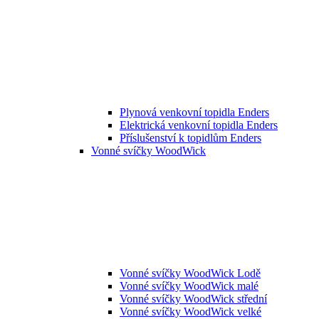
Plynová venkovní topidla Enders
Elektrická venkovní topidla Enders
Příslušenství k topidlům Enders
Vonné svíčky WoodWick
Vonné svíčky WoodWick Lodě
Vonné svíčky WoodWick malé
Vonné svíčky WoodWick střední
Vonné svíčky WoodWick velké