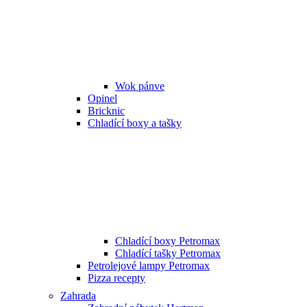
Wok pánve
Opinel
Bricknic
Chladící boxy a tašky
Chladící boxy Petromax
Chladící tašky Petromax
Petrolejové lampy Petromax
Pizza recepty
Zahrada