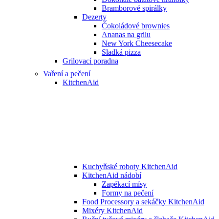
Bramborové spirálky
Dezerty
Čokoládové brownies
Ananas na grilu
New York Cheesecake
Sladká pizza
Grilovací poradna
Vaření a pečení
KitchenAid
Kuchyňské roboty KitchenAid
KitchenAid nádobí
Zapékací mísy
Formy na pečení
Food Processory a sekáčky KitchenAid
Mixéry KitchenAid