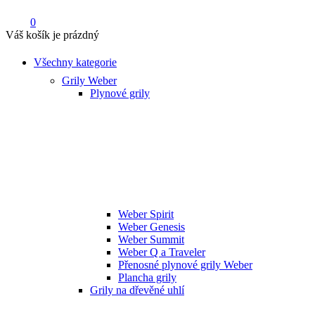
0
Váš košík je prázdný
Všechny kategorie
Grily Weber
Plynové grily
Weber Spirit
Weber Genesis
Weber Summit
Weber Q a Traveler
Přenosné plynové grily Weber
Plancha grily
Grily na dřevěné uhlí