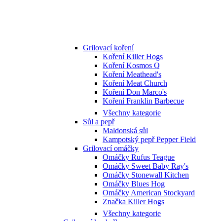
Grilovací koření
Koření Killer Hogs
Koření Kosmos Q
Koření Meathead's
Koření Meat Church
Koření Don Marco's
Koření Franklin Barbecue
Všechny kategorie
Sůl a pepř
Maldonská sůl
Kampotský pepř Pepper Field
Grilovací omáčky
Omáčky Rufus Teague
Omáčky Sweet Baby Ray's
Omáčky Stonewall Kitchen
Omáčky Blues Hog
Omáčky American Stockyard
Značka Killer Hogs
Všechny kategorie