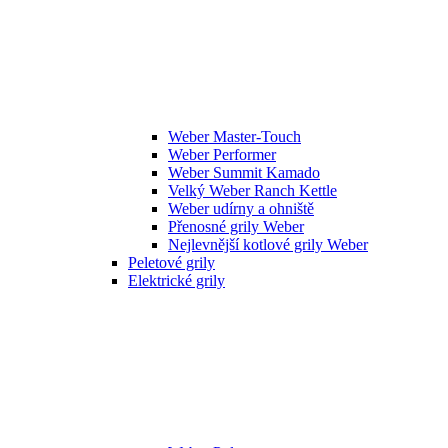
Weber Master-Touch
Weber Performer
Weber Summit Kamado
Velký Weber Ranch Kettle
Weber udírny a ohniště
Přenosné grily Weber
Nejlevnější kotlové grily Weber
Peletové grily
Elektrické grily