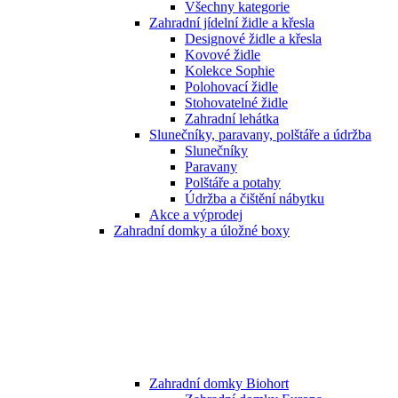
Všechny kategorie
Zahradní jídelní židle a křesla
Designové židle a křesla
Kovové židle
Kolekce Sophie
Polohovací židle
Stohovatelné židle
Zahradní lehátka
Slunečníky, paravany, polštáře a údržba
Slunečníky
Paravany
Polštáře a potahy
Údržba a čištění nábytku
Akce a výprodej
Zahradní domky a úložné boxy
Zahradní domky Biohort