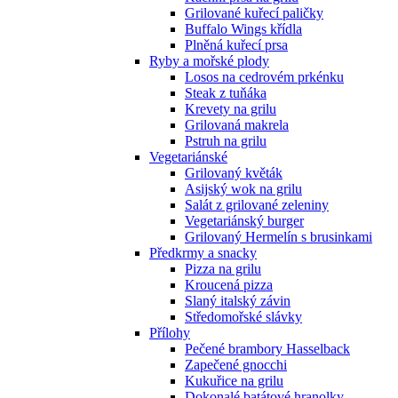
Grilované kuřecí paličky
Buffalo Wings křídla
Plněná kuřecí prsa
Ryby a mořské plody
Losos na cedrovém prkénku
Steak z tuňáka
Krevety na grilu
Grilovaná makrela
Pstruh na grilu
Vegetariánské
Grilovaný květák
Asijský wok na grilu
Salát z grilované zeleniny
Vegetariánský burger
Grilovaný Hermelín s brusinkami
Předkrmy a snacky
Pizza na grilu
Kroucená pizza
Slaný italský závin
Středomořské slávky
Přílohy
Pečené brambory Hasselback
Zapečené gnocchi
Kukuřice na grilu
Dokonalé batátové hranolky