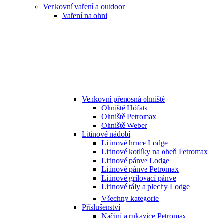
Venkovní vaření a outdoor
Vaření na ohni
Venkovní přenosná ohniště
Ohniště Höfats
Ohniště Petromax
Ohniště Weber
Litinové nádobí
Litinové hrnce Lodge
Litinové kotlíky na oheň Petromax
Litinové pánve Lodge
Litinové pánve Petromax
Litinové grilovací pánve
Litinové tály a plechy Lodge
Všechny kategorie
Příslušenství
Náčiní a rukavice Petromax