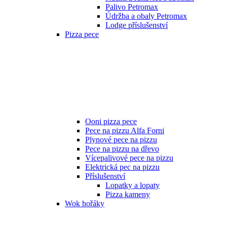
Palivo Petromax
Údržba a obaly Petromax
Lodge příslušenství
Pizza pece
Ooni pizza pece
Pece na pizzu Alfa Forni
Plynové pece na pizzu
Pece na pizzu na dřevo
Vícepalivové pece na pizzu
Elektrická pec na pizzu
Příslušenství
Lopatky a lopaty
Pizza kameny
Wok hořáky