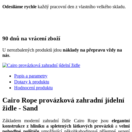
Odesíláme rychle
každý pracovní den z vlastního velkého skladu.
90 dnů na vrácení zboží
U nerozbalených produktů jdou
náklady na přepravu vždy na
nás
.
Popis a parametry
Dotazy k produktu
Hodnocení produktu
Cairo Rope provázková zahradní jídelní
židle - Sand
Základem moderní zahradní židle Cairo Rope jsou
elegantní
konstrukce z hliníku a spletených látkových provázků
a
velmi
pohodlné polštáře
umožňující několikahodinové příjemné sezení