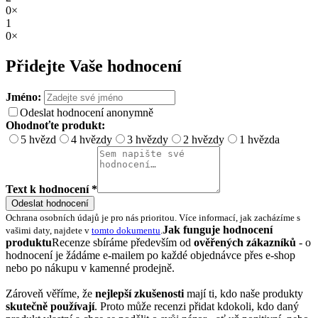
0×
1
0×
Přidejte Vaše hodnocení
Jméno:
Odeslat hodnocení anonymně
Ohodnoťte produkt:
5 hvězd
4 hvězdy
3 hvězdy
2 hvězdy
1 hvězda
Text k hodnocení *
Odeslat hodnocení
Ochrana osobních údajů je pro nás prioritou. Více informací, jak zacházíme s
Jak funguje hodnocení
vašimi daty, najdete v
tomto dokumentu
.
produktu
Recenze sbíráme především od
ověřených zákazníků
- o
hodnocení je žádáme e-mailem po každé objednávce přes e-shop
nebo po nákupu v kamenné prodejně.
Zároveň věříme, že
nejlepší zkušenosti
mají ti, kdo naše produkty
skutečně používají
. Proto může recenzi přidat kdokoli, kdo daný