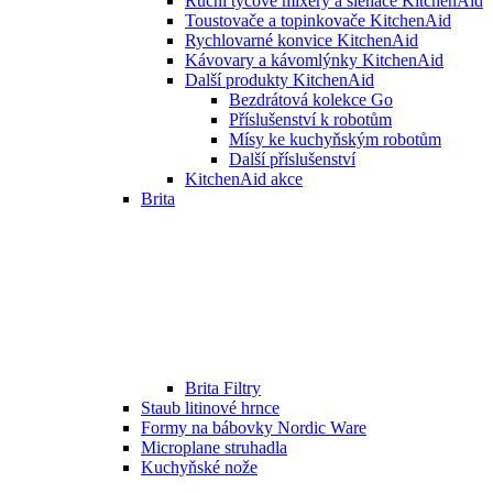
Ruční tyčové mixéry a šlehače KitchenAid
Toustovače a topinkovače KitchenAid
Rychlovarné konvice KitchenAid
Kávovary a kávomlýnky KitchenAid
Další produkty KitchenAid
Bezdrátová kolekce Go
Příslušenství k robotům
Mísy ke kuchyňským robotům
Další příslušenství
KitchenAid akce
Brita
Brita Filtry
Staub litinové hrnce
Formy na bábovky Nordic Ware
Microplane struhadla
Kuchyňské nože