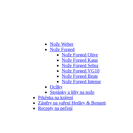
Nože Weber
Nože Forged
Nože Forged Olive
Nože Forged Katai
Nože Forged Sebra
Nože Forged VG10
Nože Forged Brute
Nože Forged Intense
Ocílky
Stojánky a lišty na nože
Prkénka na krájení
Zástěry na vaření Hedley & Bennett
Recepty na pečení