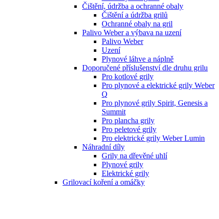
Čištění, údržba a ochranné obaly
Čištění a údržba grilů
Ochranné obaly na gril
Palivo Weber a výbava na uzení
Palivo Weber
Uzení
Plynové láhve a náplně
Doporučené příslušenství dle druhu grilu
Pro kotlové grily
Pro plynové a elektrické grily Weber
Q
Pro plynové grily Spirit, Genesis a
Summit
Pro plancha grily
Pro peletové grily
Pro elektrické grily Weber Lumin
Náhradní díly
Grily na dřevěné uhlí
Plynové grily
Elektrické grily
Grilovací koření a omáčky