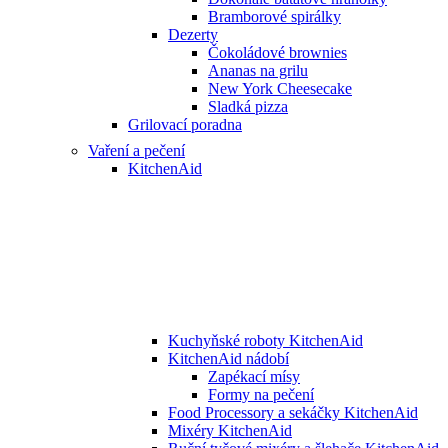
Bramborové spirálky
Dezerty
Čokoládové brownies
Ananas na grilu
New York Cheesecake
Sladká pizza
Grilovací poradna
Vaření a pečení
KitchenAid
Kuchyňské roboty KitchenAid
KitchenAid nádobí
Zapékací mísy
Formy na pečení
Food Processory a sekáčky KitchenAid
Mixéry KitchenAid