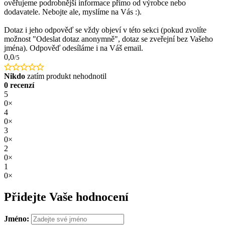
ověřujeme podrobnější informace přímo od výrobce nebo
dodavatele. Nebojte ale, myslíme na Vás :).
Dotaz i jeho odpověď se vždy objeví v této sekci (pokud zvolíte
možnost "Odeslat dotaz anonymně", dotaz se zveřejní bez Vašeho
jména). Odpověď odesíláme i na Váš email.
0,0
/5
Nikdo
zatím produkt nehodnotil
0 recenzí
5
0×
4
0×
3
0×
2
0×
1
0×
Přidejte Vaše hodnocení
Jméno: