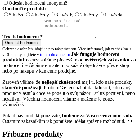
Odeslat hodnocení anonymně
Ohodnoťte produkt:
5 hvězd
4 hvězdy
3 hvězdy
2 hvězdy
1 hvězda
Text k hodnocení *
Odeslat hodnocení
Ochrana osobních údajů je pro nás prioritou. Více informací, jak zacházíme s
Jak funguje hodnocení
vašimi daty, najdete v
tomto dokumentu
.
produktu
Recenze sbíráme především od
ověřených zákazníků
- o
hodnocení je žádáme e-mailem po každé objednávce přes e-shop
nebo po nákupu v kamenné prodejně.
Zároveň věříme, že
nejlepší zkušenosti
mají ti, kdo naše produkty
skutečně používají
. Proto může recenzi přidat kdokoli, kdo daný
produkt vlastní a chce se podělit o svůj názor - ať už pozitivní, nebo
negativní. Všechna hodnocení vítáme a mažeme je pouze
výjimečně.
Pokud náš produkt používáte,
budeme za Vaši recenzi moc rádi.
Ostatním zákazníkům tak pomůžete udělat správné rozhodnutí. 🙂
Příbuzné produkty