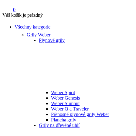
0
Váš košík je prázdný
Všechny kategorie
Grily Weber
Plynové grily
Weber Spirit
Weber Genesis
Weber Summit
Weber Q a Traveler
Přenosné plynové grily Weber
Plancha grily
Grily na dřevěné uhlí