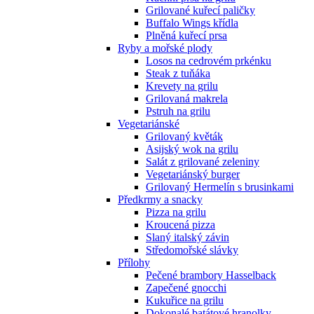
Grilované kuřecí paličky
Buffalo Wings křídla
Plněná kuřecí prsa
Ryby a mořské plody
Losos na cedrovém prkénku
Steak z tuňáka
Krevety na grilu
Grilovaná makrela
Pstruh na grilu
Vegetariánské
Grilovaný květák
Asijský wok na grilu
Salát z grilované zeleniny
Vegetariánský burger
Grilovaný Hermelín s brusinkami
Předkrmy a snacky
Pizza na grilu
Kroucená pizza
Slaný italský závin
Středomořské slávky
Přílohy
Pečené brambory Hasselback
Zapečené gnocchi
Kukuřice na grilu
Dokonalé batátové hranolky