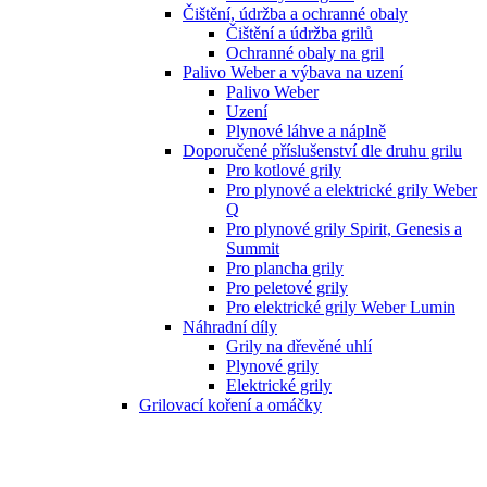
Čištění, údržba a ochranné obaly
Čištění a údržba grilů
Ochranné obaly na gril
Palivo Weber a výbava na uzení
Palivo Weber
Uzení
Plynové láhve a náplně
Doporučené příslušenství dle druhu grilu
Pro kotlové grily
Pro plynové a elektrické grily Weber
Q
Pro plynové grily Spirit, Genesis a
Summit
Pro plancha grily
Pro peletové grily
Pro elektrické grily Weber Lumin
Náhradní díly
Grily na dřevěné uhlí
Plynové grily
Elektrické grily
Grilovací koření a omáčky