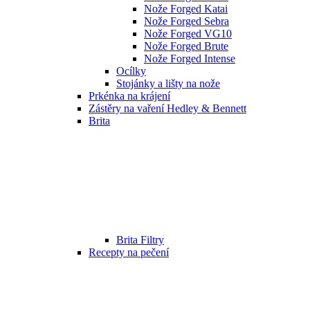
Nože Forged Katai
Nože Forged Sebra
Nože Forged VG10
Nože Forged Brute
Nože Forged Intense
Ocílky
Stojánky a lišty na nože
Prkénka na krájení
Zástěry na vaření Hedley & Bennett
Brita
Brita Filtry
Recepty na pečení