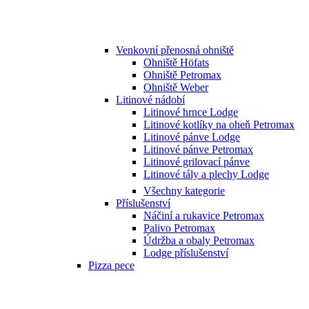
Venkovní přenosná ohniště
Ohniště Höfats
Ohniště Petromax
Ohniště Weber
Litinové nádobí
Litinové hrnce Lodge
Litinové kotlíky na oheň Petromax
Litinové pánve Lodge
Litinové pánve Petromax
Litinové grilovací pánve
Litinové tály a plechy Lodge
Všechny kategorie
Příslušenství
Náčiní a rukavice Petromax
Palivo Petromax
Údržba a obaly Petromax
Lodge příslušenství
Pizza pece