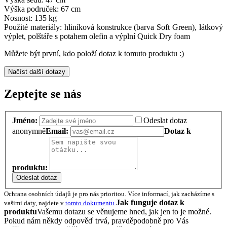
Výška područek: 67 cm
Nosnost: 135 kg
Použité materiály: hliníková konstrukce (barva Soft Green), látkový
výplet, polštáře s potahem olefin a výplní Quick Dry foam
Můžete být první, kdo položí dotaz k tomuto produktu :)
Načíst další dotazy
Zeptejte se nás
Jméno:
Odeslat dotaz
anonymně
Email:
Dotaz k
produktu:
Odeslat dotaz
Ochrana osobních údajů je pro nás prioritou. Více informací, jak zacházíme s
Jak funguje dotaz k
vašimi daty, najdete v
tomto dokumentu
.
produktu
Vašemu dotazu se věnujeme hned, jak jen to je možné.
Pokud nám někdy odpověď trvá, pravděpodobně pro Vás