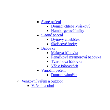
Slané pečení
Domácí chleba kváskový
Hamburgerové bulky
Sladké pečení
Dýňový chlebíček
Skořicové šneky
Bábovky
Maková bábovka
šlehačková mramorová bábovka
Tvarohová bábovka
Vše o bábovkách
Vánoční pečení
Domácí vánočka
Venkovní vaření a outdoor
Vaření na ohni