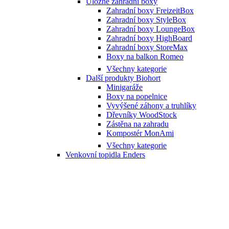
Úložné zahradní boxy
Zahradní boxy FreizeitBox
Zahradní boxy StyleBox
Zahradní boxy LoungeBox
Zahradní boxy HighBoard
Zahradní boxy StoreMax
Boxy na balkon Romeo
Všechny kategorie
Další produkty Biohort
Minigaráže
Boxy na popelnice
Vyvýšené záhony a truhlíky
Dřevníky WoodStock
Zástěna na zahradu
Kompostér MonAmi
Všechny kategorie
Venkovní topidla Enders