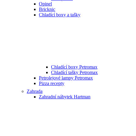
Opinel
Bricknic
Chladící boxy a tašky
Chladící boxy Petromax
Chladící tašky Petromax
Petrolejové lampy Petromax
Pizza recepty
Zahrada
Zahradní nábytek Hartman