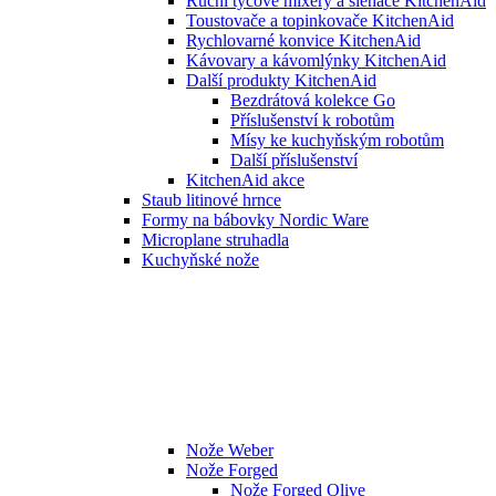
Ruční tyčové mixéry a šlehače KitchenAid
Toustovače a topinkovače KitchenAid
Rychlovarné konvice KitchenAid
Kávovary a kávomlýnky KitchenAid
Další produkty KitchenAid
Bezdrátová kolekce Go
Příslušenství k robotům
Mísy ke kuchyňským robotům
Další příslušenství
KitchenAid akce
Staub litinové hrnce
Formy na bábovky Nordic Ware
Microplane struhadla
Kuchyňské nože
Nože Weber
Nože Forged
Nože Forged Olive