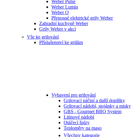
Weber Pulse
Weber Lumin
Weber Q
Přenosné elektrické grily Weber
Zahradní kuchyně Weber
Grily Weber v akci
Vše ke grilování
Příslušenství ke grilům
Vybavení pro grilování
Grilovací náčiní a další doplňky
Grilovací nádobí, stojánky a misky
GBS - Gourmet BBQ System
Litinové nádobí
Otáčecí špízy
Teploměry na maso
Všechny kategorie