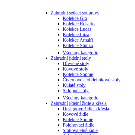
Zahradní sedací soupravy
Kolekce Gio
Kolekce Rosario
Kolekce Lucas
Kolekce Ibiza
Kolekce Amalfi
Kolekce Shinzo
Všechny kategorie
Zahradní jídelní stoly
Dřevěné stoly
Kovové stoly
Kolekce Sophie
Čtvercové a obdélníkové stoly
Kulaté stoly
Sklopné stoly
Všechny kategorie
Zahradní jídelní židle a křesla
Designové židle a křesla
Kovové židle
Kolekce Sophie
Polohovací židle
Stohovatelné židle