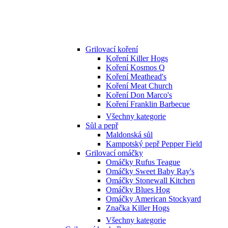
Grilovací koření
Koření Killer Hogs
Koření Kosmos Q
Koření Meathead's
Koření Meat Church
Koření Don Marco's
Koření Franklin Barbecue
Všechny kategorie
Sůl a pepř
Maldonská sůl
Kampotský pepř Pepper Field
Grilovací omáčky
Omáčky Rufus Teague
Omáčky Sweet Baby Ray's
Omáčky Stonewall Kitchen
Omáčky Blues Hog
Omáčky American Stockyard
Značka Killer Hogs
Všechny kategorie