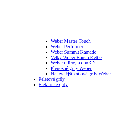
Weber Master-Touch
Weber Performer
Weber Summit Kamado
Velký Weber Ranch Kettle
Weber udírny a ohniště
Přenosné grily Weber
Nejlevnější kotlové grily Weber
Peletové grily
Elektrické grily