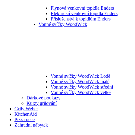
Plynová venkovní topidla Enders
Elektrická venkovní topidla Enders
Příslušenství k topidlům Enders
Vonné svíčky WoodWick
Vonné svíčky WoodWick Lodě
Vonné svíčky WoodWick malé
Vonné svíčky WoodWick střední
Vonné svíčky WoodWick velké
Dárkové poukazy
Kurzy grilování
Grily Weber
KitchenAid
Pizza pece
Zahradní nábytek