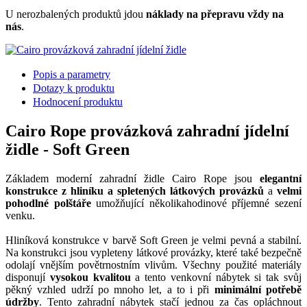
U nerozbalených produktů jdou
náklady na přepravu vždy na
nás
.
Popis a parametry
Dotazy k produktu
Hodnocení produktu
Cairo Rope provázková zahradní jídelní
židle - Soft Green
Základem moderní zahradní židle Cairo Rope jsou
elegantní
konstrukce z hliníku a spletených látkových provázků
a
velmi
pohodlné polštáře
umožňující několikahodinové příjemné sezení
venku.
Hliníková konstrukce v barvě Soft Green je velmi pevná a stabilní.
Na konstrukci jsou vypleteny látkové provázky, které také bezpečně
odolají vnějším povětrnostním vlivům. Všechny použité materiály
disponují
vysokou kvalitou
a tento venkovní nábytek si tak svůj
pěkný vzhled udrží po mnoho let, a to i při
minimální potřebě
údržby
. Tento zahradní nábytek stačí jednou za čas opláchnout