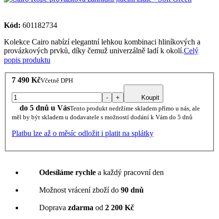
Kód:
601182734
Kolekce Cairo nabízí elegantní lehkou kombinaci hliníkových a
provázkových prvků, díky čemuž univerzálně ladí k okolí.
Celý
popis produktu
7 490 Kč
Včetně DPH
-
+
Koupit
do 5 dnů u Vás
Tento produkt nedržíme skladem přímo u nás, ale
měl by být skladem u dodavatele s možností dodání k Vám do 5 dnů
Platbu lze až o měsíc odložit i platit na splátky
Odesíláme rychle
a každý pracovní den
Možnost vrácení zboží do
90 dnů
Doprava
zdarma
od
2 200 Kč