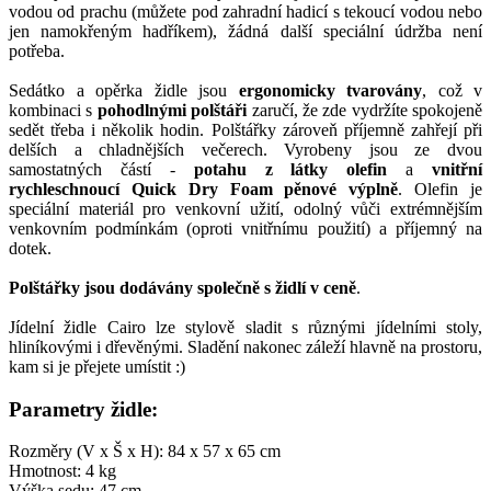
vodou od prachu (můžete pod zahradní hadicí s tekoucí vodou nebo
jen namokřeným hadříkem), žádná další speciální údržba není
potřeba.
Sedátko a opěrka židle jsou
ergonomicky tvarovány
, což v
kombinaci s
pohodlnými polštáři
zaručí, že zde vydržíte spokojeně
sedět třeba i několik hodin. Polštářky zároveň příjemně zahřejí při
delších a chladnějších večerech. Vyrobeny jsou ze dvou
samostatných částí -
potahu z látky olefin
a
vnitřní
rychleschnoucí Quick Dry Foam pěnové výplně
. Olefin je
speciální materiál pro venkovní užití, odolný vůči extrémnějším
venkovním podmínkám (oproti vnitřnímu použití) a příjemný na
dotek.
Polštářky jsou dodávány společně s židlí v ceně
.
Jídelní židle Cairo lze stylově sladit s různými jídelními stoly,
hliníkovými i dřevěnými. Sladění nakonec záleží hlavně na prostoru,
kam si je přejete umístit :)
Parametry židle:
Rozměry (V x Š x H): 84 x 57 x 65 cm
Hmotnost: 4 kg
Výška sedu: 47 cm