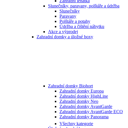
Zahradní lehátka
Slunečníky, paravany, polštáře a údržba
Slunečníky
Paravany
Polštáře a potahy
Údržba a čištění nábytku
Akce a výprodej
Zahradní domky a úložné boxy
Zahradní domky Biohort
Zahradní domky Europa
Zahradní domky HighLine
Zahradní domky Neo
Zahradní domky AvantGarde
Zahradní domky AvantGarde ECO
Zahradní domky Panorama
Všechny kategorie