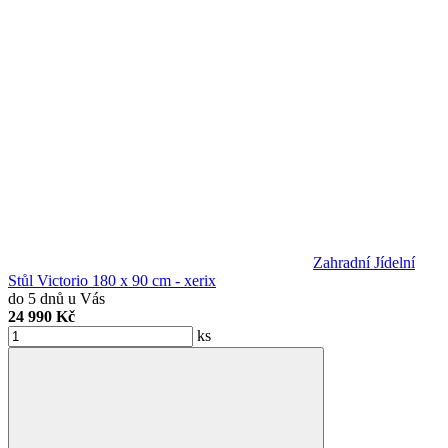
Zahradní Jídelní
Stůl Victorio 180 x 90 cm - xerix
do 5 dnů u Vás
24 990 Kč
ks