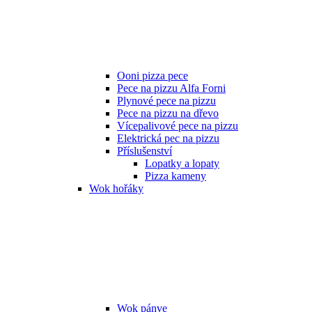
Ooni pizza pece
Pece na pizzu Alfa Forni
Plynové pece na pizzu
Pece na pizzu na dřevo
Vícepalivové pece na pizzu
Elektrická pec na pizzu
Příslušenství
Lopatky a lopaty
Pizza kameny
Wok hořáky
Wok pánve