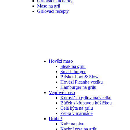
Grilovací kuchařky
Maso na gril
Grilovací recepty
Hovězí maso
Steak na grilu
Smash burger
Brisket Low & Slow
Hovězí Picanha vcelku
Hamburger na grilu
Vepřové maso
Krkovička grilovaná vcelku
Bůček s křupavou kůžičkou
Celá kýta na grilu
Žebra v marinádě
Drůbež
Kuře na pivu
Kachní prsa na grilu