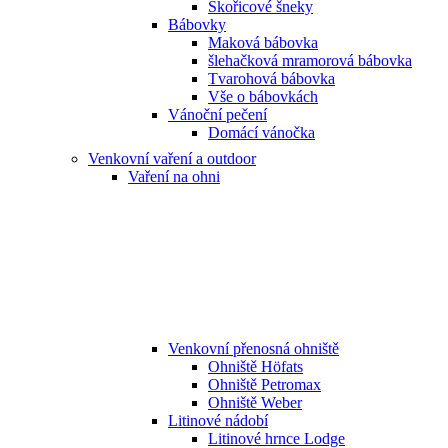
Skořicové šneky
Bábovky
Maková bábovka
šlehačková mramorová bábovka
Tvarohová bábovka
Vše o bábovkách
Vánoční pečení
Domácí vánočka
Venkovní vaření a outdoor
Vaření na ohni
Venkovní přenosná ohniště
Ohniště Höfats
Ohniště Petromax
Ohniště Weber
Litinové nádobí
Litinové hrnce Lodge