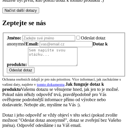
Můžete být první, kdo položí dotaz k tomuto produktu :)
Načíst další dotazy
Zeptejte se nás
Jméno:
Odeslat dotaz
anonymně
Email:
Dotaz k
produktu:
Odeslat dotaz
Ochrana osobních údajů je pro nás prioritou. Více informací, jak zacházíme s
Jak funguje dotaz k
vašimi daty, najdete v
tomto dokumentu
.
produktu
Vašemu dotazu se věnujeme hned, jak jen to je možné.
Pokud nám někdy odpověď trvá, pravděpodobně pro Vás
ověřujeme podrobnější informace přímo od výrobce nebo
dodavatele. Nebojte ale, myslíme na Vás :).
Dotaz i jeho odpověď se vždy objeví v této sekci (pokud zvolíte
možnost "Odeslat dotaz anonymně", dotaz se zveřejní bez Vašeho
jména). Odpověď odesíláme i na Váš email.