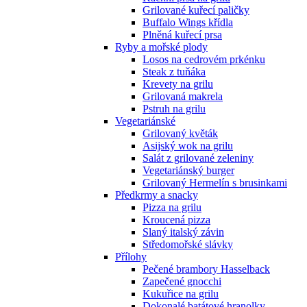
Grilované kuřecí paličky
Buffalo Wings křídla
Plněná kuřecí prsa
Ryby a mořské plody
Losos na cedrovém prkénku
Steak z tuňáka
Krevety na grilu
Grilovaná makrela
Pstruh na grilu
Vegetariánské
Grilovaný květák
Asijský wok na grilu
Salát z grilované zeleniny
Vegetariánský burger
Grilovaný Hermelín s brusinkami
Předkrmy a snacky
Pizza na grilu
Kroucená pizza
Slaný italský závin
Středomořské slávky
Přílohy
Pečené brambory Hasselback
Zapečené gnocchi
Kukuřice na grilu
Dokonalé batátové hranolky