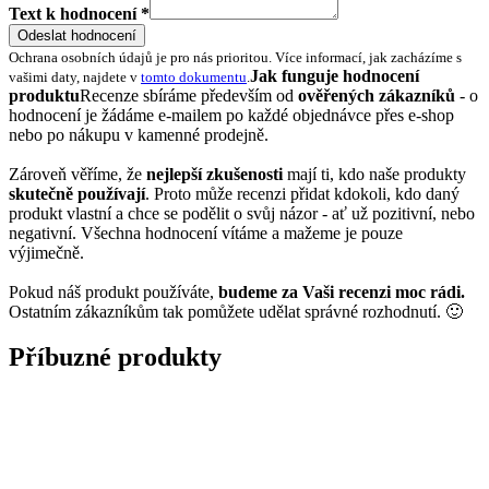
Text k hodnocení *
Odeslat hodnocení
Ochrana osobních údajů je pro nás prioritou. Více informací, jak zacházíme s
Jak funguje hodnocení
vašimi daty, najdete v
tomto dokumentu
.
produktu
Recenze sbíráme především od
ověřených zákazníků
- o
hodnocení je žádáme e-mailem po každé objednávce přes e-shop
nebo po nákupu v kamenné prodejně.
Zároveň věříme, že
nejlepší zkušenosti
mají ti, kdo naše produkty
skutečně používají
. Proto může recenzi přidat kdokoli, kdo daný
produkt vlastní a chce se podělit o svůj názor - ať už pozitivní, nebo
negativní. Všechna hodnocení vítáme a mažeme je pouze
výjimečně.
Pokud náš produkt používáte,
budeme za Vaši recenzi moc rádi.
Ostatním zákazníkům tak pomůžete udělat správné rozhodnutí. 🙂
Příbuzné produkty