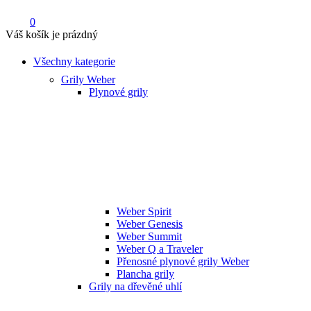
0
Váš košík je prázdný
Všechny kategorie
Grily Weber
Plynové grily
Weber Spirit
Weber Genesis
Weber Summit
Weber Q a Traveler
Přenosné plynové grily Weber
Plancha grily
Grily na dřevěné uhlí