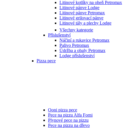
Litinové kotlíky na oheň Petromax
Litinové pánve Lodge
Litinové pánve Petromax
Litinové grilovací pánve
Litinové tály a plechy Lodge
Všechny kategorie
Příslušenství
Náčiní a rukavice Petromax
Palivo Petromax
Údržba a obaly Petromax
Lodge příslušenství
Pizza pece
Ooni pizza pece
Pece na pizzu Alfa Forni
Plynové pece na pizzu
Pece na pizzu na dřevo