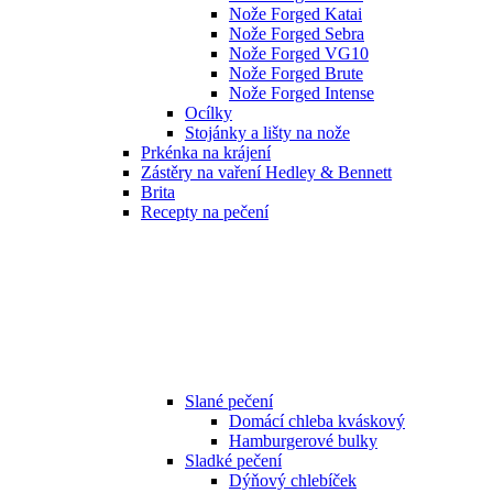
Nože Forged Katai
Nože Forged Sebra
Nože Forged VG10
Nože Forged Brute
Nože Forged Intense
Ocílky
Stojánky a lišty na nože
Prkénka na krájení
Zástěry na vaření Hedley & Bennett
Brita
Recepty na pečení
Slané pečení
Domácí chleba kváskový
Hamburgerové bulky
Sladké pečení
Dýňový chlebíček