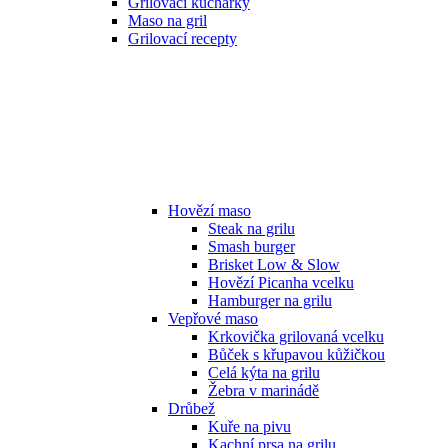
Grilovací kuchařky
Maso na gril
Grilovací recepty
Hovězí maso
Steak na grilu
Smash burger
Brisket Low & Slow
Hovězí Picanha vcelku
Hamburger na grilu
Vepřové maso
Krkovička grilovaná vcelku
Bůček s křupavou kůžičkou
Celá kýta na grilu
Žebra v marinádě
Drůbež
Kuře na pivu
Kachní prsa na grilu