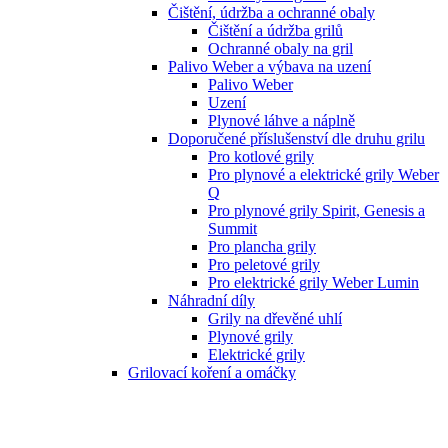
Čištění, údržba a ochranné obaly
Čištění a údržba grilů
Ochranné obaly na gril
Palivo Weber a výbava na uzení
Palivo Weber
Uzení
Plynové láhve a náplně
Doporučené příslušenství dle druhu grilu
Pro kotlové grily
Pro plynové a elektrické grily Weber
Q
Pro plynové grily Spirit, Genesis a
Summit
Pro plancha grily
Pro peletové grily
Pro elektrické grily Weber Lumin
Náhradní díly
Grily na dřevěné uhlí
Plynové grily
Elektrické grily
Grilovací koření a omáčky