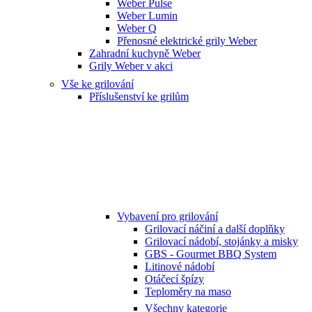
Weber Pulse
Weber Lumin
Weber Q
Přenosné elektrické grily Weber
Zahradní kuchyně Weber
Grily Weber v akci
Vše ke grilování
Příslušenství ke grilům
Vybavení pro grilování
Grilovací náčiní a další doplňky
Grilovací nádobí, stojánky a misky
GBS - Gourmet BBQ System
Litinové nádobí
Otáčecí špízy
Teploměry na maso
Všechny kategorie