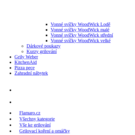
Vonné svíčky WoodWick Lodě
Vonné svíčky WoodWick malé
Vonné svíčky WoodWick střední
Vonné svíčky WoodWick velké
Dárkové poukazy
Kurzy grilování
Grily Weber
KitchenAid
Pizza pece
Zahradní nábytek
Flamaro.cz
Všechny kategorie
Vše ke grilování
Grilovací koření a omáčky