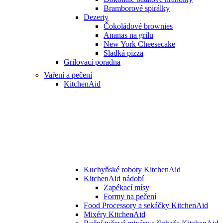
Bramborové spirálky
Dezerty
Čokoládové brownies
Ananas na grilu
New York Cheesecake
Sladká pizza
Grilovací poradna
Vaření a pečení
KitchenAid
Kuchyňské roboty KitchenAid
KitchenAid nádobí
Zapékací mísy
Formy na pečení
Food Processory a sekáčky KitchenAid
Mixéry KitchenAid