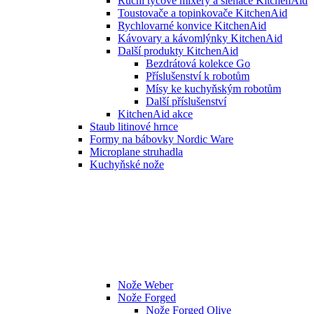
Ruční tyčové mixéry a šlehače KitchenAid
Toustovače a topinkovače KitchenAid
Rychlovarné konvice KitchenAid
Kávovary a kávomlýnky KitchenAid
Další produkty KitchenAid
Bezdrátová kolekce Go
Příslušenství k robotům
Mísy ke kuchyňským robotům
Další příslušenství
KitchenAid akce
Staub litinové hrnce
Formy na bábovky Nordic Ware
Microplane struhadla
Kuchyňské nože
Nože Weber
Nože Forged
Nože Forged Olive