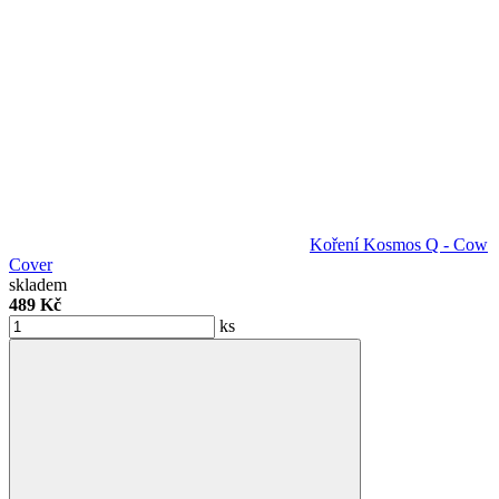
Koření Kosmos Q - Cow
Cover
skladem
489 Kč
ks