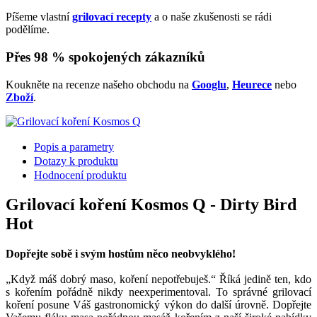
Píšeme vlastní
grilovací recepty
a o naše zkušenosti se rádi
podělíme.
Přes 98 % spokojených zákazníků
Koukněte na recenze našeho obchodu na
Googlu
,
Heurece
nebo
Zboží
.
Popis a parametry
Dotazy k produktu
Hodnocení produktu
Grilovací koření Kosmos Q - Dirty Bird
Hot
Dopřejte sobě i svým hostům něco neobvyklého!
„Když máš dobrý maso, koření nepotřebuješ.“ Říká jedině ten, kdo
s kořením pořádně nikdy neexperimentoval. To správné grilovací
koření posune Váš gastronomický výkon do další úrovně. Dopřejte