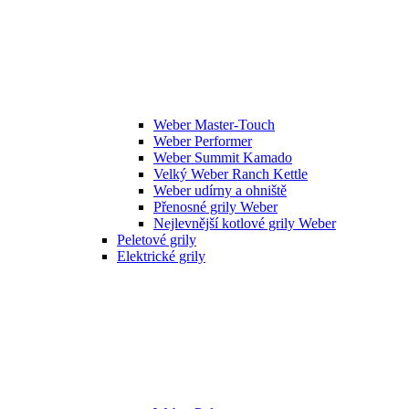
Weber Master-Touch
Weber Performer
Weber Summit Kamado
Velký Weber Ranch Kettle
Weber udírny a ohniště
Přenosné grily Weber
Nejlevnější kotlové grily Weber
Peletové grily
Elektrické grily