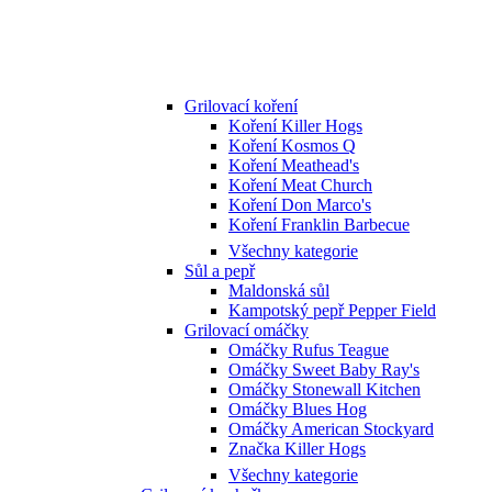
Grilovací koření
Koření Killer Hogs
Koření Kosmos Q
Koření Meathead's
Koření Meat Church
Koření Don Marco's
Koření Franklin Barbecue
Všechny kategorie
Sůl a pepř
Maldonská sůl
Kampotský pepř Pepper Field
Grilovací omáčky
Omáčky Rufus Teague
Omáčky Sweet Baby Ray's
Omáčky Stonewall Kitchen
Omáčky Blues Hog
Omáčky American Stockyard
Značka Killer Hogs
Všechny kategorie