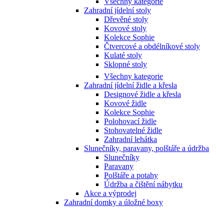
Všechny kategorie
Zahradní jídelní stoly
Dřevěné stoly
Kovové stoly
Kolekce Sophie
Čtvercové a obdélníkové stoly
Kulaté stoly
Sklopné stoly
Všechny kategorie
Zahradní jídelní židle a křesla
Designové židle a křesla
Kovové židle
Kolekce Sophie
Polohovací židle
Stohovatelné židle
Zahradní lehátka
Slunečníky, paravany, polštáře a údržba
Slunečníky
Paravany
Polštáře a potahy
Údržba a čištění nábytku
Akce a výprodej
Zahradní domky a úložné boxy