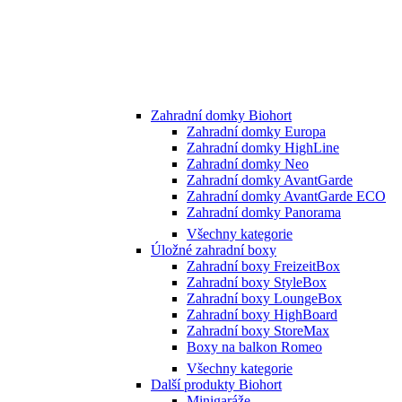
Zahradní domky Biohort
Zahradní domky Europa
Zahradní domky HighLine
Zahradní domky Neo
Zahradní domky AvantGarde
Zahradní domky AvantGarde ECO
Zahradní domky Panorama
Všechny kategorie
Úložné zahradní boxy
Zahradní boxy FreizeitBox
Zahradní boxy StyleBox
Zahradní boxy LoungeBox
Zahradní boxy HighBoard
Zahradní boxy StoreMax
Boxy na balkon Romeo
Všechny kategorie
Další produkty Biohort
Minigaráže