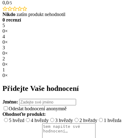
0,0
/5
Nikdo
zatím produkt nehodnotil
0 recenzí
5
0×
4
0×
3
0×
2
0×
1
0×
Přidejte Vaše hodnocení
Jméno:
Odeslat hodnocení anonymně
Ohodnoťte produkt:
5 hvězd
4 hvězdy
3 hvězdy
2 hvězdy
1 hvězda