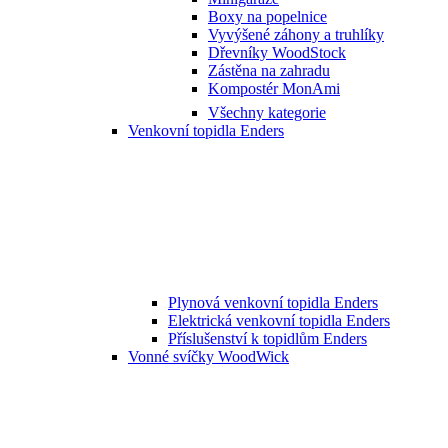
Boxy na popelnice
Vyvýšené záhony a truhlíky
Dřevníky WoodStock
Zástěna na zahradu
Kompostér MonAmi
Všechny kategorie
Venkovní topidla Enders
Plynová venkovní topidla Enders
Elektrická venkovní topidla Enders
Příslušenství k topidlům Enders
Vonné svíčky WoodWick