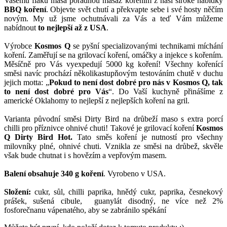
Vašemu fláku masa pořádnou masáž kořením z naší široké nabídky
BBQ koření
. Objevte svět chutí a překvapte sebe i své hosty něčím
novým. My už jsme ochutnávali za Vás a teď Vám můžeme
nabídnout
to nejlepší až z USA
.
Výrobce
Kosmos Q
se pyšní specializovanými technikami míchání
koření. Zaměřují se na grilovací koření, omáčky a injekce s kořením.
Měsíčně pro Vás vyexpedují 5000 kg koření! Všechny kořenící
směsi navíc prochází několikastupňovým testováním chutě v duchu
jejich motta: „
Pokud to není dost dobré pro nás v Kosmos Q, tak
to není dost dobré pro Vás
“. Do Vaší kuchyně přinášíme z
americké Oklahomy to nejlepší z nejlepších koření na gril.
Varianta původní směsi Dirty Bird na drůbeží maso s extra porcí
chilli pro příznivce ohnivé chuti! Takové je grilovací koření
Kosmos
Q Dirty Bird Hot.
Tato směs koření je nutností pro všechny
milovníky plné, ohnivé chuti. Vznikla ze směsi na drůbež, skvěle
však bude chutnat i s hovězím a vepřovým masem.
Balení obsahuje 340 g koření
. Vyrobeno v USA.
Složení:
cukr, sůl, chilli paprika, hnědý cukr, paprika, česnekový
prášek, sušená cibule, guanylát disodný, ne více než 2%
fosforečnanu vápenatého, aby se zabránilo spékání