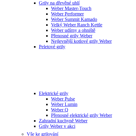
Grily na dřevěné uhlí
Weber Master-Touch
Weber Performer
Weber Summit Kamado
Velký Weber Ranch Kettle
Weber udírny a ohniště
Přenosné grily Weber
Nejlevnější kotlové grily Weber
Peletové grily
Elektrické grily
Weber Pulse
Weber Lumin
Weber Q
Přenosné elektrické grily Weber
Zahradní kuchyně Weber
Grily Weber v akci
Vše ke grilování