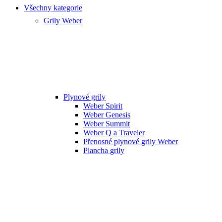
Všechny kategorie
Grily Weber
Plynové grily
Weber Spirit
Weber Genesis
Weber Summit
Weber Q a Traveler
Přenosné plynové grily Weber
Plancha grily