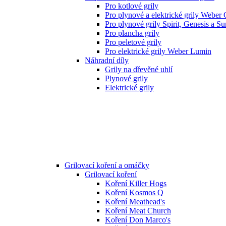
Pro kotlové grily
Pro plynové a elektrické grily Weber
Pro plynové grily Spirit, Genesis a S
Pro plancha grily
Pro peletové grily
Pro elektrické grily Weber Lumin
Náhradní díly
Grily na dřevěné uhlí
Plynové grily
Elektrické grily
Grilovací koření a omáčky
Grilovací koření
Koření Killer Hogs
Koření Kosmos Q
Koření Meathead's
Koření Meat Church
Koření Don Marco's