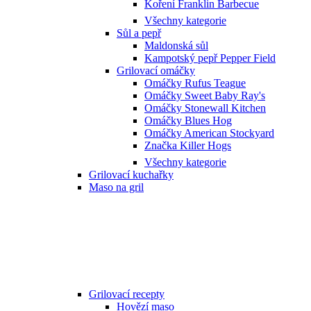
Koření Franklin Barbecue
Všechny kategorie
Sůl a pepř
Maldonská sůl
Kampotský pepř Pepper Field
Grilovací omáčky
Omáčky Rufus Teague
Omáčky Sweet Baby Ray's
Omáčky Stonewall Kitchen
Omáčky Blues Hog
Omáčky American Stockyard
Značka Killer Hogs
Všechny kategorie
Grilovací kuchařky
Maso na gril
Grilovací recepty
Hovězí maso