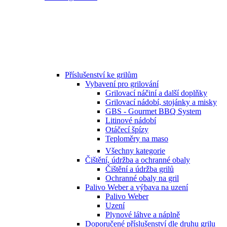
Příslušenství ke grilům
Vybavení pro grilování
Grilovací náčiní a další doplňky
Grilovací nádobí, stojánky a misky
GBS - Gourmet BBQ System
Litinové nádobí
Otáčecí špízy
Teploměry na maso
Všechny kategorie
Čištění, údržba a ochranné obaly
Čištění a údržba grilů
Ochranné obaly na gril
Palivo Weber a výbava na uzení
Palivo Weber
Uzení
Plynové láhve a náplně
Doporučené příslušenství dle druhu grilu