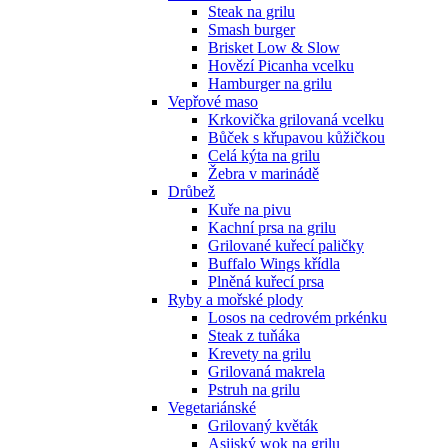
Steak na grilu
Smash burger
Brisket Low & Slow
Hovězí Picanha vcelku
Hamburger na grilu
Vepřové maso
Krkovička grilovaná vcelku
Bůček s křupavou kůžičkou
Celá kýta na grilu
Žebra v marinádě
Drůbež
Kuře na pivu
Kachní prsa na grilu
Grilované kuřecí paličky
Buffalo Wings křídla
Plněná kuřecí prsa
Ryby a mořské plody
Losos na cedrovém prkénku
Steak z tuňáka
Krevety na grilu
Grilovaná makrela
Pstruh na grilu
Vegetariánské
Grilovaný květák
Asijský wok na grilu