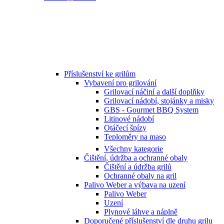
Příslušenství ke grilům
Vybavení pro grilování
Grilovací náčiní a další doplňky
Grilovací nádobí, stojánky a misky
GBS - Gourmet BBQ System
Litinové nádobí
Otáčecí špízy
Teploměry na maso
Všechny kategorie
Čištění, údržba a ochranné obaly
Čištění a údržba grilů
Ochranné obaly na gril
Palivo Weber a výbava na uzení
Palivo Weber
Uzení
Plynové láhve a náplně
Doporučené příslušenství dle druhu grilu