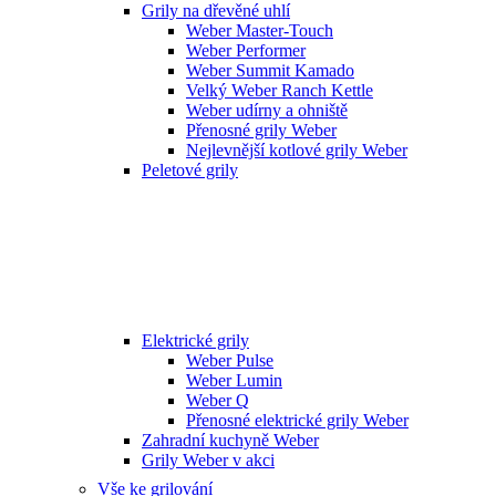
Grily na dřevěné uhlí
Weber Master-Touch
Weber Performer
Weber Summit Kamado
Velký Weber Ranch Kettle
Weber udírny a ohniště
Přenosné grily Weber
Nejlevnější kotlové grily Weber
Peletové grily
Elektrické grily
Weber Pulse
Weber Lumin
Weber Q
Přenosné elektrické grily Weber
Zahradní kuchyně Weber
Grily Weber v akci
Vše ke grilování