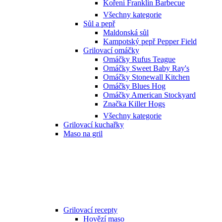
Koření Franklin Barbecue
Všechny kategorie
Sůl a pepř
Maldonská sůl
Kampotský pepř Pepper Field
Grilovací omáčky
Omáčky Rufus Teague
Omáčky Sweet Baby Ray's
Omáčky Stonewall Kitchen
Omáčky Blues Hog
Omáčky American Stockyard
Značka Killer Hogs
Všechny kategorie
Grilovací kuchařky
Maso na gril
Grilovací recepty
Hovězí maso