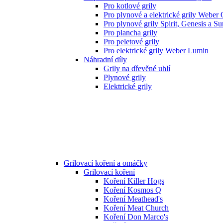
Pro kotlové grily
Pro plynové a elektrické grily Weber
Pro plynové grily Spirit, Genesis a S
Pro plancha grily
Pro peletové grily
Pro elektrické grily Weber Lumin
Náhradní díly
Grily na dřevěné uhlí
Plynové grily
Elektrické grily
Grilovací koření a omáčky
Grilovací koření
Koření Killer Hogs
Koření Kosmos Q
Koření Meathead's
Koření Meat Church
Koření Don Marco's