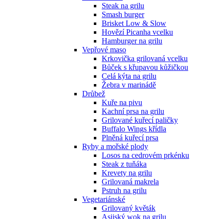
Steak na grilu
Smash burger
Brisket Low & Slow
Hovězí Picanha vcelku
Hamburger na grilu
Vepřové maso
Krkovička grilovaná vcelku
Bůček s křupavou kůžičkou
Celá kýta na grilu
Žebra v marinádě
Drůbež
Kuře na pivu
Kachní prsa na grilu
Grilované kuřecí paličky
Buffalo Wings křídla
Plněná kuřecí prsa
Ryby a mořské plody
Losos na cedrovém prkénku
Steak z tuňáka
Krevety na grilu
Grilovaná makrela
Pstruh na grilu
Vegetariánské
Grilovaný květák
Asijský wok na grilu