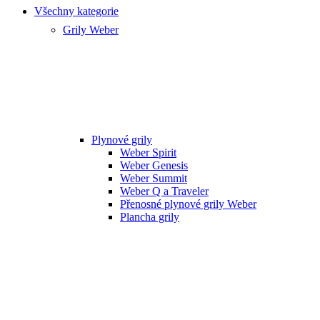
Všechny kategorie
Grily Weber
Plynové grily
Weber Spirit
Weber Genesis
Weber Summit
Weber Q a Traveler
Přenosné plynové grily Weber
Plancha grily