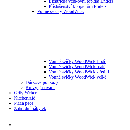
Elektrická venkovní topidla Enders
Příslušenství k topidlům Enders
Vonné svíčky WoodWick
Vonné svíčky WoodWick Lodě
Vonné svíčky WoodWick malé
Vonné svíčky WoodWick střední
Vonné svíčky WoodWick velké
Dárkové poukazy
Kurzy grilování
Grily Weber
KitchenAid
Pizza pece
Zahradní nábytek