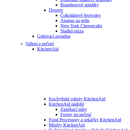
Bramborové spirálky
Dezerty
Čokoládové brownies
Ananas na grilu
New York Cheesecake
Sladká pizza
Grilovací poradna
Vaření a pečení
KitchenAid
Kuchyňské roboty KitchenAid
KitchenAid nádobí
Zapékací mísy
Formy na pečení
Food Processory a sekáčky KitchenAid
Mixéry KitchenAid