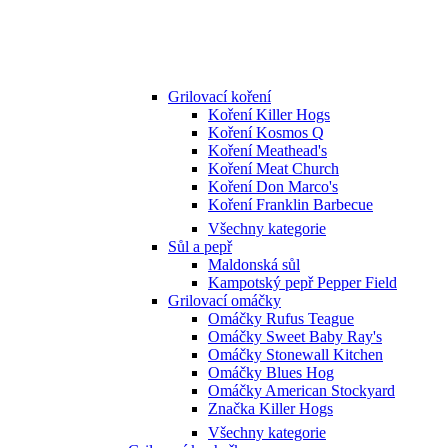
Grilovací koření
Koření Killer Hogs
Koření Kosmos Q
Koření Meathead's
Koření Meat Church
Koření Don Marco's
Koření Franklin Barbecue
Všechny kategorie
Sůl a pepř
Maldonská sůl
Kampotský pepř Pepper Field
Grilovací omáčky
Omáčky Rufus Teague
Omáčky Sweet Baby Ray's
Omáčky Stonewall Kitchen
Omáčky Blues Hog
Omáčky American Stockyard
Značka Killer Hogs
Všechny kategorie