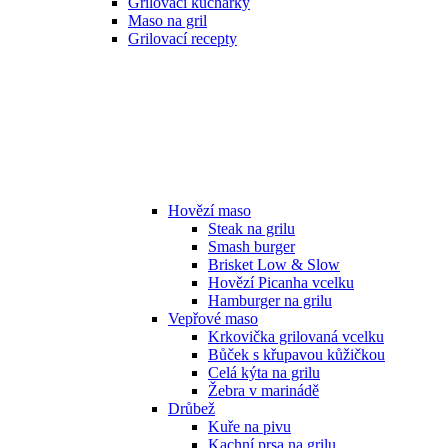
Grilovací kuchařky
Maso na gril
Grilovací recepty
Hovězí maso
Steak na grilu
Smash burger
Brisket Low & Slow
Hovězí Picanha vcelku
Hamburger na grilu
Vepřové maso
Krkovička grilovaná vcelku
Bůček s křupavou kůžičkou
Celá kýta na grilu
Žebra v marinádě
Drůbež
Kuře na pivu
Kachní prsa na grilu