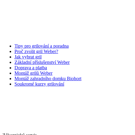
Tipy pro grilování a poradna
Proč zvolit gril Weber?
Jak vybrat gril
Základní příslušenství Weber
Doprava a platba
Montáž grilů Weber
Montáž zahradního domku Biohort
Soukromé kurzy grilování