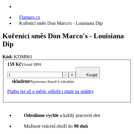
Flamaro.cz
Kořenící směs Don Marco's - Louisiana Dip
Kořenící směs Don Marco's - Louisiana
Dip
Kód:
KDM061
159 Kč
Včetně DPH
-
+
Koupit
skladem
Připraveno ihned k odeslání
Platbu lze až o měsíc odložit i platit na splátky
Odesíláme rychle
a každý pracovní den
Možnost vrácení zboží do
90 dnů