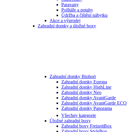
Paravany
Polštáře a potahy
Údržba a čištění nábytku
Akce a výprodej
Zahradní domky a úložné boxy
Zahradní domky Biohort
Zahradní domky Europa
Zahradní domky HighLine
Zahradní domky Neo
Zahradní domky AvantGarde
Zahradní domky AvantGarde ECO
Zahradní domky Panorama
Všechny kategorie
Úložné zahradní boxy
Zahradní boxy FreizeitBox
Zahradní boxy StyleBox