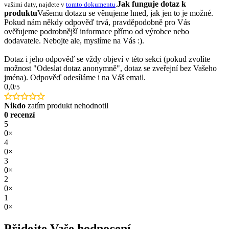
Jak funguje dotaz k
vašimi daty, najdete v
tomto dokumentu
.
produktu
Vašemu dotazu se věnujeme hned, jak jen to je možné.
Pokud nám někdy odpověď trvá, pravděpodobně pro Vás
ověřujeme podrobnější informace přímo od výrobce nebo
dodavatele. Nebojte ale, myslíme na Vás :).
Dotaz i jeho odpověď se vždy objeví v této sekci (pokud zvolíte
možnost "Odeslat dotaz anonymně", dotaz se zveřejní bez Vašeho
jména). Odpověď odesíláme i na Váš email.
0,0
/5
Nikdo
zatím produkt nehodnotil
0 recenzí
5
0×
4
0×
3
0×
2
0×
1
0×
Přidejte Vaše hodnocení