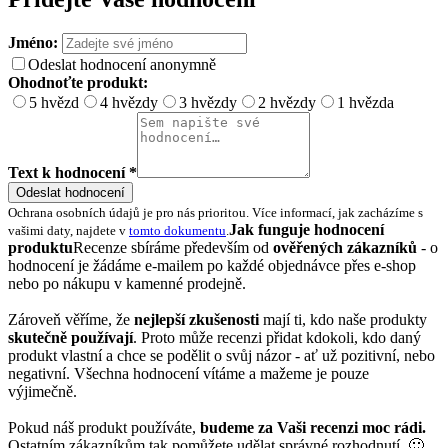
Jméno:
Odeslat hodnocení anonymně
Ohodnoťte produkt:
5 hvězd
4 hvězdy
3 hvězdy
2 hvězdy
1 hvězda
Text k hodnocení *
Odeslat hodnocení
Ochrana osobních údajů je pro nás prioritou. Více informací, jak zacházíme s
Jak funguje hodnocení
vašimi daty, najdete v
tomto dokumentu
.
produktu
Recenze sbíráme především od
ověřených zákazníků
- o
hodnocení je žádáme e-mailem po každé objednávce přes e-shop
nebo po nákupu v kamenné prodejně.
Zároveň věříme, že
nejlepší zkušenosti
mají ti, kdo naše produkty
skutečně používají
. Proto může recenzi přidat kdokoli, kdo daný
produkt vlastní a chce se podělit o svůj názor - ať už pozitivní, nebo
negativní. Všechna hodnocení vítáme a mažeme je pouze
výjimečně.
Pokud náš produkt používáte,
budeme za Vaši recenzi moc rádi.
Ostatním zákazníkům tak pomůžete udělat správné rozhodnutí. 🙂