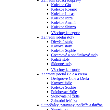
Zahradní sedací soupravy
Kolekce Gio
Kolekce Rosario
Kolekce Lucas
Kolekce Ibiza
Kolekce Amalfi
Kolekce Shinzo
Všechny kategorie
Zahradní jídelní stoly
Dřevěné stoly
Kovové stoly
Kolekce Sophie
Čtvercové a obdélníkové stoly
Kulaté stoly
Sklopné stoly
Všechny kategorie
Zahradní jídelní židle a křesla
Designové židle a křesla
Kovové židle
Kolekce Sophie
Polohovací židle
Stohovatelné židle
Zahradní lehátka
Slunečníky, paravany, polštáře a údržba
Slunečníky