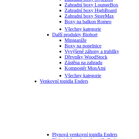
Zahradní boxy LoungeBox
Zahradní boxy HighBoard
Zahradní boxy StoreMax
Boxy na balkon Romeo
Všechny kategorie
Další produkty Biohort
Minigaráže
Boxy na popelnice
Vyvýšené záhony a truhlíky
Dřevníky WoodStock
Zástěna na zahradu
Kompostér MonAmi
Všechny kategorie
Venkovní topidla Enders
Plynová venkovní topidla Enders