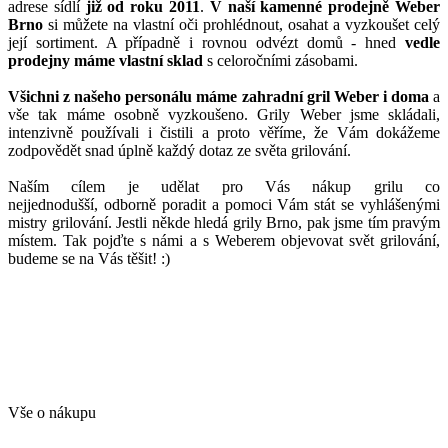
adrese sídlí
již od roku 2011
.
V naší kamenné prodejně Weber
Brno
si můžete na vlastní oči prohlédnout, osahat a vyzkoušet celý
její sortiment. A případně i rovnou odvézt domů - hned
vedle
prodejny máme vlastní sklad
s celoročními zásobami.
Všichni z našeho personálu máme zahradní gril Weber i doma
a
vše tak máme osobně vyzkoušeno. Grily Weber jsme skládali,
intenzivně používali i čistili a proto věříme, že Vám dokážeme
zodpovědět snad úplně každý dotaz ze světa grilování.
Naším cílem je udělat pro Vás nákup grilu co
nejjednodušší, odborně poradit a pomoci Vám stát se vyhlášenými
mistry grilování. Jestli někde hledá grily Brno, pak jsme tím pravým
místem. Tak pojďte s námi a s Weberem objevovat svět grilování,
budeme se na Vás těšit! :)
Vše o nákupu