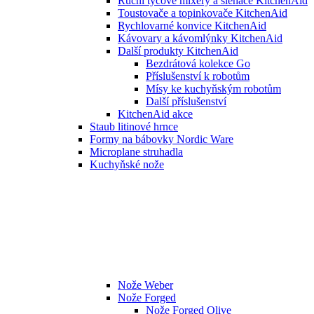
Ruční tyčové mixéry a šlehače KitchenAid
Toustovače a topinkovače KitchenAid
Rychlovarné konvice KitchenAid
Kávovary a kávomlýnky KitchenAid
Další produkty KitchenAid
Bezdrátová kolekce Go
Příslušenství k robotům
Mísy ke kuchyňským robotům
Další příslušenství
KitchenAid akce
Staub litinové hrnce
Formy na bábovky Nordic Ware
Microplane struhadla
Kuchyňské nože
Nože Weber
Nože Forged
Nože Forged Olive