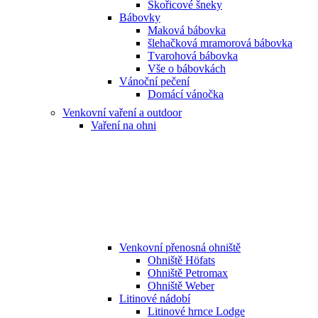
Skořicové šneky
Bábovky
Maková bábovka
šlehačková mramorová bábovka
Tvarohová bábovka
Vše o bábovkách
Vánoční pečení
Domácí vánočka
Venkovní vaření a outdoor
Vaření na ohni
Venkovní přenosná ohniště
Ohniště Höfats
Ohniště Petromax
Ohniště Weber
Litinové nádobí
Litinové hrnce Lodge