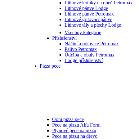
Litinové kotlíky na oheň Petromax
Litinové pánve Lodge
Litinové pánve Petromax
Litinové grilovací pánve
Litinové tály a plechy Lodge
Všechny kategorie
Příslušenství
Náčiní a rukavice Petromax
Palivo Petromax
Údržba a obaly Petromax
Lodge příslušenství
Pizza pece
Ooni pizza pece
Pece na pizzu Alfa Forni
Plynové pece na pizzu
Pece na pizzu na dřevo