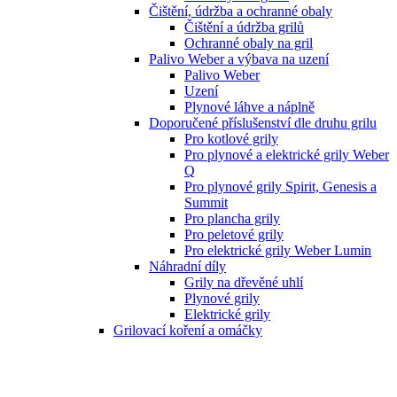
Čištění, údržba a ochranné obaly
Čištění a údržba grilů
Ochranné obaly na gril
Palivo Weber a výbava na uzení
Palivo Weber
Uzení
Plynové láhve a náplně
Doporučené příslušenství dle druhu grilu
Pro kotlové grily
Pro plynové a elektrické grily Weber
Q
Pro plynové grily Spirit, Genesis a
Summit
Pro plancha grily
Pro peletové grily
Pro elektrické grily Weber Lumin
Náhradní díly
Grily na dřevěné uhlí
Plynové grily
Elektrické grily
Grilovací koření a omáčky