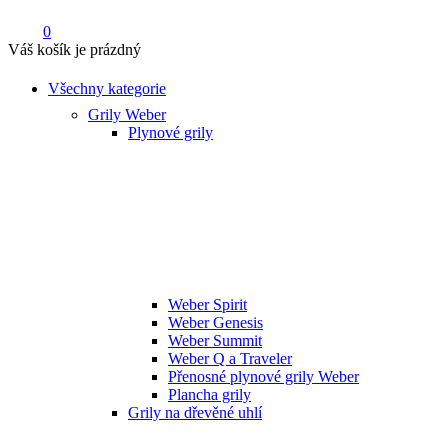
0
Váš košík je prázdný
Všechny kategorie
Grily Weber
Plynové grily
Weber Spirit
Weber Genesis
Weber Summit
Weber Q a Traveler
Přenosné plynové grily Weber
Plancha grily
Grily na dřevěné uhlí