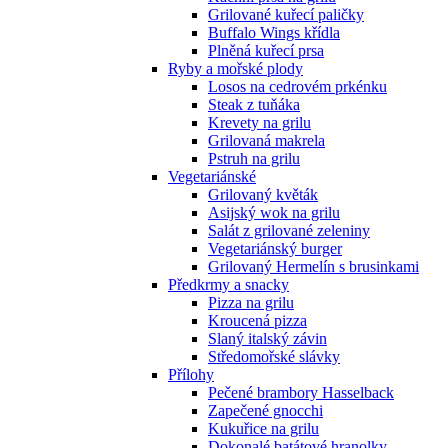
Grilované kuřecí paličky
Buffalo Wings křídla
Plněná kuřecí prsa
Ryby a mořské plody
Losos na cedrovém prkénku
Steak z tuňáka
Krevety na grilu
Grilovaná makrela
Pstruh na grilu
Vegetariánské
Grilovaný květák
Asijský wok na grilu
Salát z grilované zeleniny
Vegetariánský burger
Grilovaný Hermelín s brusinkami
Předkrmy a snacky
Pizza na grilu
Kroucená pizza
Slaný italský závin
Středomořské slávky
Přílohy
Pečené brambory Hasselback
Zapečené gnocchi
Kukuřice na grilu
Dokonalé batátové hranolky