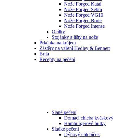
Nože Forged Katai
Nože Forged Sebra
Nože Forged VG10
Nože Forged Brute
Nože Forged Intense
Ocílky
Stojánky a lišty na nože
Prkénka na krájení
Zástěry na vaření Hedley & Bennett
Brita
Recepty na pečení
Slané pečení
Domácí chleba kváskový
Hamburgerové bulky
Sladké pečení
Dýňový chlebíček