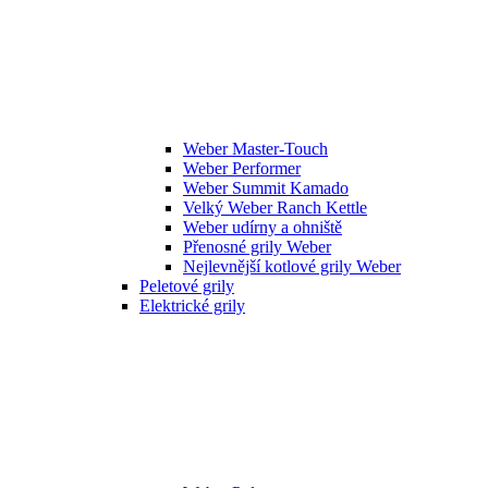
Weber Master-Touch
Weber Performer
Weber Summit Kamado
Velký Weber Ranch Kettle
Weber udírny a ohniště
Přenosné grily Weber
Nejlevnější kotlové grily Weber
Peletové grily
Elektrické grily