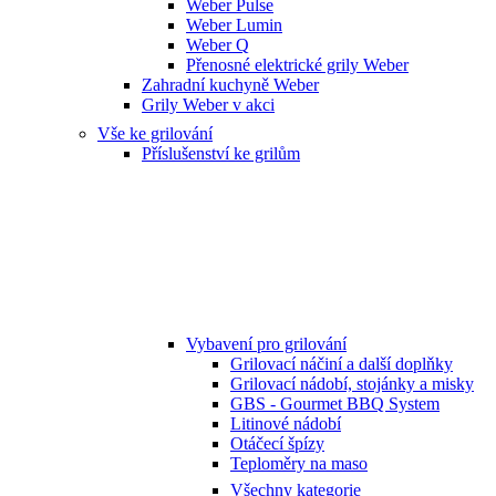
Weber Pulse
Weber Lumin
Weber Q
Přenosné elektrické grily Weber
Zahradní kuchyně Weber
Grily Weber v akci
Vše ke grilování
Příslušenství ke grilům
Vybavení pro grilování
Grilovací náčiní a další doplňky
Grilovací nádobí, stojánky a misky
GBS - Gourmet BBQ System
Litinové nádobí
Otáčecí špízy
Teploměry na maso
Všechny kategorie