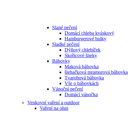
Slané pečení
Domácí chleba kváskový
Hamburgerové bulky
Sladké pečení
Dýňový chlebíček
Skořicové šneky
Bábovky
Maková bábovka
šlehačková mramorová bábovka
Tvarohová bábovka
Vše o bábovkách
Vánoční pečení
Domácí vánočka
Venkovní vaření a outdoor
Vaření na ohni