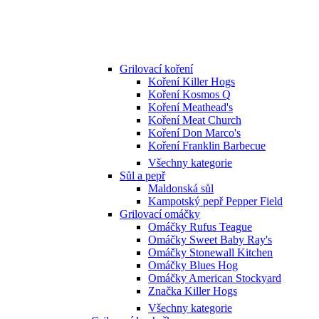
Grilovací koření
Koření Killer Hogs
Koření Kosmos Q
Koření Meathead's
Koření Meat Church
Koření Don Marco's
Koření Franklin Barbecue
Všechny kategorie
Sůl a pepř
Maldonská sůl
Kampotský pepř Pepper Field
Grilovací omáčky
Omáčky Rufus Teague
Omáčky Sweet Baby Ray's
Omáčky Stonewall Kitchen
Omáčky Blues Hog
Omáčky American Stockyard
Značka Killer Hogs
Všechny kategorie