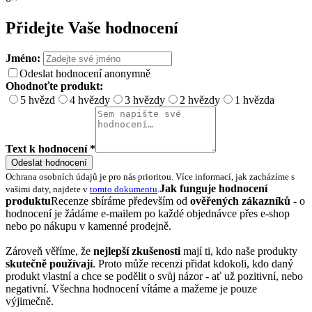
Přidejte Vaše hodnocení
Jméno:
Odeslat hodnocení anonymně
Ohodnoťte produkt:
5 hvězd
4 hvězdy
3 hvězdy
2 hvězdy
1 hvězda
Text k hodnocení *
Odeslat hodnocení
Ochrana osobních údajů je pro nás prioritou. Více informací, jak zacházíme s
Jak funguje hodnocení
vašimi daty, najdete v
tomto dokumentu
.
produktu
Recenze sbíráme především od
ověřených zákazníků
- o
hodnocení je žádáme e-mailem po každé objednávce přes e-shop
nebo po nákupu v kamenné prodejně.
Zároveň věříme, že
nejlepší zkušenosti
mají ti, kdo naše produkty
skutečně používají
. Proto může recenzi přidat kdokoli, kdo daný
produkt vlastní a chce se podělit o svůj názor - ať už pozitivní, nebo
negativní. Všechna hodnocení vítáme a mažeme je pouze
výjimečně.