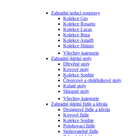
Zahradní sedací soupravy
Kolekce Gio
Kolekce Rosario
Kolekce Lucas
Kolekce Ibiza
Kolekce Amalfi
Kolekce Shinzo
Všechny kategorie
Zahradní jídelní stoly
Dřevěné stoly
Kovové stoly
Kolekce Sophie
Čtvercové a obdélníkové stoly
Kulaté stoly
Sklopné stoly
Všechny kategorie
Zahradní jídelní židle a křesla
Designové židle a křesla
Kovové židle
Kolekce Sophie
Polohovací židle
Stohovatelné židle