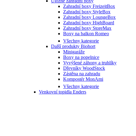
Úložné zahradní boxy
Zahradní boxy FreizeitBox
Zahradní boxy StyleBox
Zahradní boxy LoungeBox
Zahradní boxy HighBoard
Zahradní boxy StoreMax
Boxy na balkon Romeo
Všechny kategorie
Další produkty Biohort
Minigaráže
Boxy na popelnice
Vyvýšené záhony a truhlíky
Dřevníky WoodStock
Zástěna na zahradu
Kompostér MonAmi
Všechny kategorie
Venkovní topidla Enders