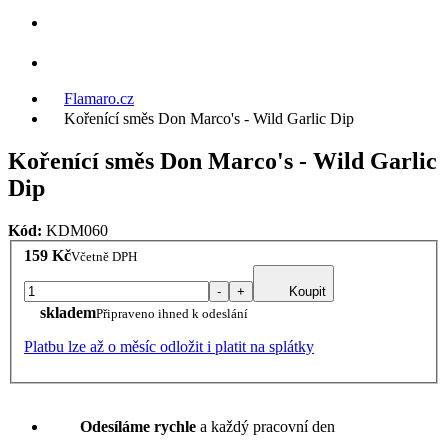
Flamaro.cz
Kořenící směs Don Marco's - Wild Garlic Dip
Kořenící směs Don Marco's - Wild Garlic
Dip
Kód:
KDM060
159 Kč
Včetně DPH
-
+
Koupit
skladem
Připraveno ihned k odeslání
Platbu lze až o měsíc odložit i platit na splátky
Odesíláme rychle
a každý pracovní den