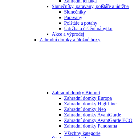
Zahradní lehátka
Slunečníky, paravany, polštáře a údržba
Slunečníky
Paravany
Polštáře a potahy
Údržba a čištění nábytku
Akce a výprodej
Zahradní domky a úložné boxy
Zahradní domky Biohort
Zahradní domky Europa
Zahradní domky HighLine
Zahradní domky Neo
Zahradní domky AvantGarde
Zahradní domky AvantGarde ECO
Zahradní domky Panorama
Všechny kategorie