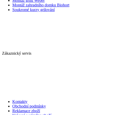
Montáž grilů Weber
Montáž zahradního domku Biohort
Soukromé kurzy grilování
Zákaznický servis
Kontakty
Obchodní podmínky
Reklamace zboží