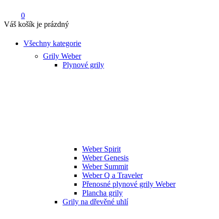
0
Váš košík je prázdný
Všechny kategorie
Grily Weber
Plynové grily
Weber Spirit
Weber Genesis
Weber Summit
Weber Q a Traveler
Přenosné plynové grily Weber
Plancha grily
Grily na dřevěné uhlí