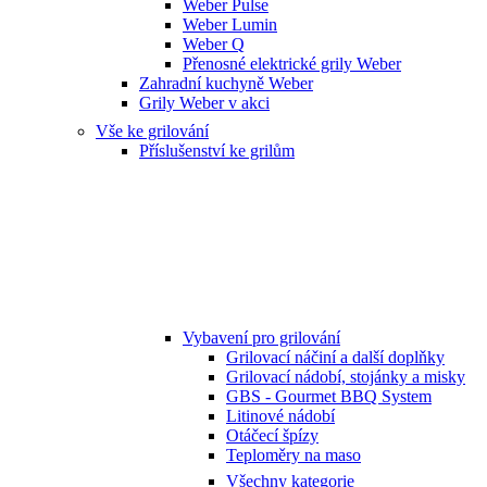
Weber Pulse
Weber Lumin
Weber Q
Přenosné elektrické grily Weber
Zahradní kuchyně Weber
Grily Weber v akci
Vše ke grilování
Příslušenství ke grilům
Vybavení pro grilování
Grilovací náčiní a další doplňky
Grilovací nádobí, stojánky a misky
GBS - Gourmet BBQ System
Litinové nádobí
Otáčecí špízy
Teploměry na maso
Všechny kategorie