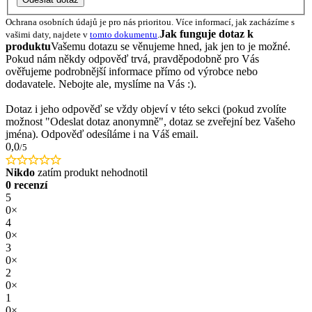
Ochrana osobních údajů je pro nás prioritou. Více informací, jak zacházíme s
Jak funguje dotaz k
vašimi daty, najdete v
tomto dokumentu
.
produktu
Vašemu dotazu se věnujeme hned, jak jen to je možné.
Pokud nám někdy odpověď trvá, pravděpodobně pro Vás
ověřujeme podrobnější informace přímo od výrobce nebo
dodavatele. Nebojte ale, myslíme na Vás :).
Dotaz i jeho odpověď se vždy objeví v této sekci (pokud zvolíte
možnost "Odeslat dotaz anonymně", dotaz se zveřejní bez Vašeho
jména). Odpověď odesíláme i na Váš email.
0,0
/5
Nikdo
zatím produkt nehodnotil
0 recenzí
5
0×
4
0×
3
0×
2
0×
1
0×