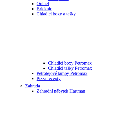
Opinel
Bricknic
Chladící boxy a tašky
Chladící boxy Petromax
Chladící tašky Petromax
Petrolejové lampy Petromax
Pizza recepty
Zahrada
Zahradní nábytek Hartman