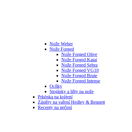
Nože Weber
Nože Forged
Nože Forged Olive
Nože Forged Katai
Nože Forged Sebra
Nože Forged VG10
Nože Forged Brute
Nože Forged Intense
Ocílky
Stojánky a lišty na nože
Prkénka na krájení
Zástěry na vaření Hedley & Bennett
Recepty na pečení