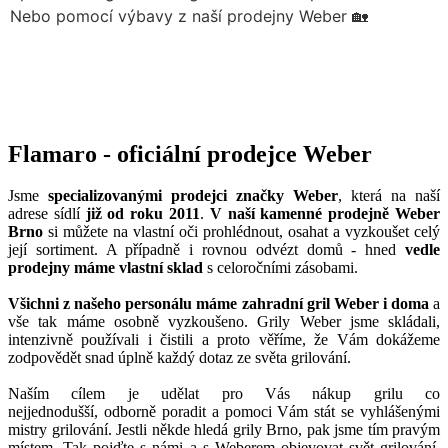
Flamaro - oficiální prodejce Weber
Jsme
specializovanými prodejci značky Weber
, která na naší
adrese sídlí
již od roku 2011
.
V naší kamenné prodejně Weber
Brno
si můžete na vlastní oči prohlédnout, osahat a vyzkoušet celý
její sortiment. A případně i rovnou odvézt domů - hned
vedle
prodejny máme vlastní sklad
s celoročními zásobami.
Všichni z našeho personálu máme zahradní gril Weber i doma
a
vše tak máme osobně vyzkoušeno. Grily Weber jsme skládali,
intenzivně používali i čistili a proto věříme, že Vám dokážeme
zodpovědět snad úplně každý dotaz ze světa grilování.
Naším cílem je udělat pro Vás nákup grilu co
nejjednodušší, odborně poradit a pomoci Vám stát se vyhlášenými
mistry grilování. Jestli někde hledá grily Brno, pak jsme tím pravým
místem. Tak pojďte s námi a s Weberem objevovat svět grilování,