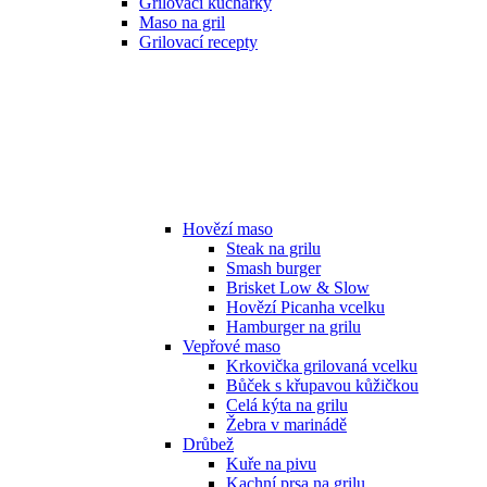
Grilovací kuchařky
Maso na gril
Grilovací recepty
Hovězí maso
Steak na grilu
Smash burger
Brisket Low & Slow
Hovězí Picanha vcelku
Hamburger na grilu
Vepřové maso
Krkovička grilovaná vcelku
Bůček s křupavou kůžičkou
Celá kýta na grilu
Žebra v marinádě
Drůbež
Kuře na pivu
Kachní prsa na grilu