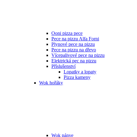
Ooni pizza pece
Pece na pizzu Alfa Forni
Plynové pece na pizzu
Pece na pizzu na dřevo
Vícepalivové pece na pizzu
Elektrická pec na pizzu
Příslušenství
Lopatky a lopaty
Pizza kameny
Wok hořáky
Wok pánve