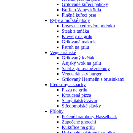
Grilované kuřecí paličky
Buffalo Wings křídla
Plněná kuřecí prsa
Ryby a mořské plody
Losos na cedrovém prkénku
Steak z tuňáka
Krevety na grilu
Grilovaná makrela
Pstruh na grilu
Vegetariánské
Grilovaný květák
Asijský wok na grilu
Salát z grilované zeleniny
Vegetariánský burger
Grilovaný Hermelín s brusinkami
Předkrmy a snacky
Pizza na grilu
Kroucená pizza
Slaný italský závin
Středomořské slávky
Přílohy
Pečené brambory Hasselback
Zapečené gnocchi
Kukuřice na grilu
Dokonalé batátové hranolky