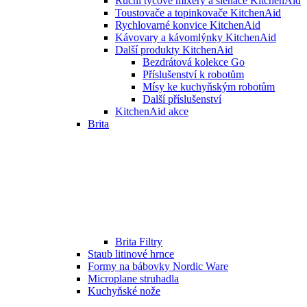
Ruční tyčové mixéry a šlehače KitchenAid
Toustovače a topinkovače KitchenAid
Rychlovarné konvice KitchenAid
Kávovary a kávomlýnky KitchenAid
Další produkty KitchenAid
Bezdrátová kolekce Go
Příslušenství k robotům
Mísy ke kuchyňským robotům
Další příslušenství
KitchenAid akce
Brita
Brita Filtry
Staub litinové hrnce
Formy na bábovky Nordic Ware
Microplane struhadla
Kuchyňské nože