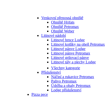
Venkovní přenosná ohniště
Ohniště Höfats
Ohniště Petromax
Ohniště Weber
Litinové nádobí
Litinové hrnce Lodge
Litinové kotlíky na oheň Petromax
Litinové pánve Lodge
Litinové pánve Petromax
Litinové grilovací pánve
Litinové tály a plechy Lodge
Všechny kategorie
Příslušenství
Náčiní a rukavice Petromax
Palivo Petromax
Údržba a obaly Petromax
Lodge příslušenství
Pizza pece