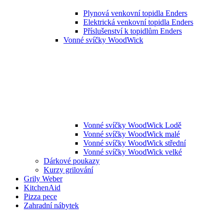
Plynová venkovní topidla Enders
Elektrická venkovní topidla Enders
Příslušenství k topidlům Enders
Vonné svíčky WoodWick
Vonné svíčky WoodWick Lodě
Vonné svíčky WoodWick malé
Vonné svíčky WoodWick střední
Vonné svíčky WoodWick velké
Dárkové poukazy
Kurzy grilování
Grily Weber
KitchenAid
Pizza pece
Zahradní nábytek