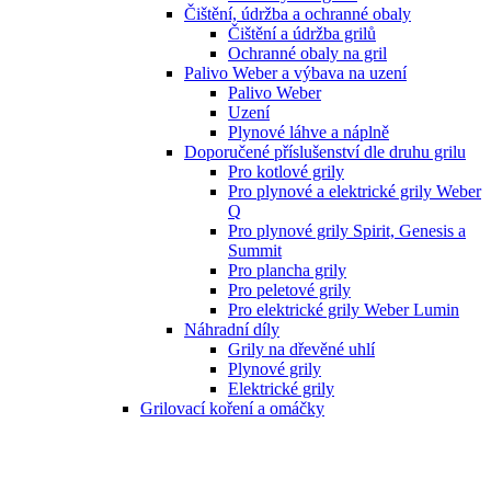
Čištění, údržba a ochranné obaly
Čištění a údržba grilů
Ochranné obaly na gril
Palivo Weber a výbava na uzení
Palivo Weber
Uzení
Plynové láhve a náplně
Doporučené příslušenství dle druhu grilu
Pro kotlové grily
Pro plynové a elektrické grily Weber
Q
Pro plynové grily Spirit, Genesis a
Summit
Pro plancha grily
Pro peletové grily
Pro elektrické grily Weber Lumin
Náhradní díly
Grily na dřevěné uhlí
Plynové grily
Elektrické grily
Grilovací koření a omáčky