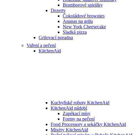
Bramborové spirálky
Dezerty
Čokoládové brownies
Ananas na grilu
New York Cheesecake
Sladká pizza
Grilovací poradna
Vaření a pečení
KitchenAid
Kuchyňské roboty KitchenAid
KitchenAid nádobí
Zapékací mísy
Formy na pečení
Food Processory a sekáčky KitchenAid
Mixéry KitchenAid