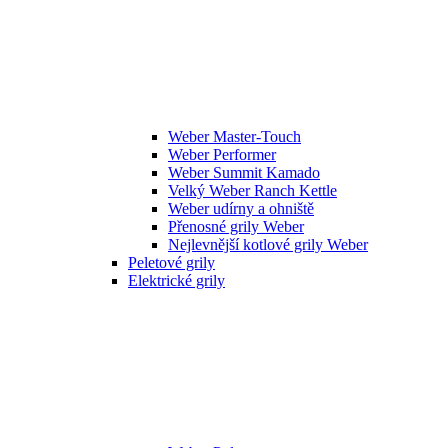
Weber Master-Touch
Weber Performer
Weber Summit Kamado
Velký Weber Ranch Kettle
Weber udírny a ohniště
Přenosné grily Weber
Nejlevnější kotlové grily Weber
Peletové grily
Elektrické grily