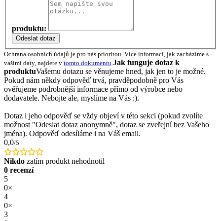
produktu:
Odeslat dotaz
Ochrana osobních údajů je pro nás prioritou. Více informací, jak zacházíme s
Jak funguje dotaz k
vašimi daty, najdete v
tomto dokumentu
.
produktu
Vašemu dotazu se věnujeme hned, jak jen to je možné.
Pokud nám někdy odpověď trvá, pravděpodobně pro Vás
ověřujeme podrobnější informace přímo od výrobce nebo
dodavatele. Nebojte ale, myslíme na Vás :).
Dotaz i jeho odpověď se vždy objeví v této sekci (pokud zvolíte
možnost "Odeslat dotaz anonymně", dotaz se zveřejní bez Vašeho
jména). Odpověď odesíláme i na Váš email.
0,0
/5
Nikdo
zatím produkt nehodnotil
0 recenzí
5
0×
4
0×
3