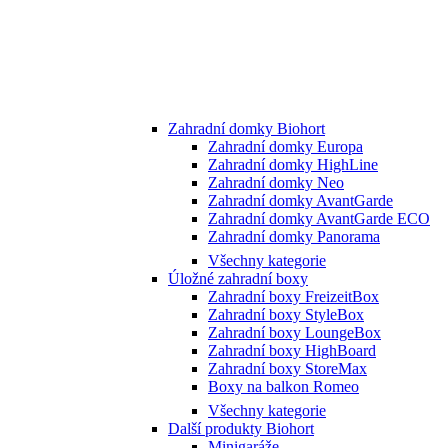
Zahradní domky Biohort
Zahradní domky Europa
Zahradní domky HighLine
Zahradní domky Neo
Zahradní domky AvantGarde
Zahradní domky AvantGarde ECO
Zahradní domky Panorama
Všechny kategorie
Úložné zahradní boxy
Zahradní boxy FreizeitBox
Zahradní boxy StyleBox
Zahradní boxy LoungeBox
Zahradní boxy HighBoard
Zahradní boxy StoreMax
Boxy na balkon Romeo
Všechny kategorie
Další produkty Biohort
Minigaráže