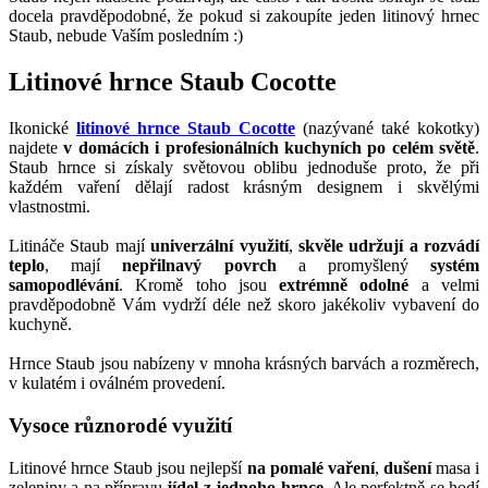
docela pravděpodobné, že pokud si zakoupíte jeden litinový hrnec
Staub, nebude Vaším posledním :)
Litinové hrnce Staub Cocotte
Ikonické
litinové hrnce Staub Cocotte
(nazývané také kokotky)
najdete
v domácích i profesionálních kuchyních po celém světě
.
Staub hrnce si získaly světovou oblibu jednoduše proto, že při
každém vaření dělají radost krásným designem i skvělými
vlastnostmi.
Litináče Staub mají
univerzální využití
,
skvěle udržují a rozvádí
teplo
, mají
nepřilnavý povrch
a promyšlený
systém
samopodlévání
. Kromě toho jsou
extrémně odolné
a velmi
pravděpodobně Vám vydrží déle než skoro jakékoliv vybavení do
kuchyně.
Hrnce Staub jsou nabízeny v mnoha krásných barvách a rozměrech,
v kulatém i oválném provedení.
Vysoce různorodé využití
Litinové hrnce Staub jsou nejlepší
na pomalé vaření
,
dušení
masa i
zeleniny a na přípravu
jídel z jednoho hrnce
. Ale perfektně se hodí