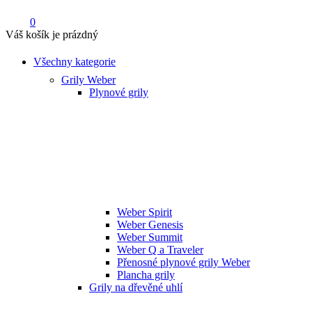
0
Váš košík je prázdný
Všechny kategorie
Grily Weber
Plynové grily
Weber Spirit
Weber Genesis
Weber Summit
Weber Q a Traveler
Přenosné plynové grily Weber
Plancha grily
Grily na dřevěné uhlí