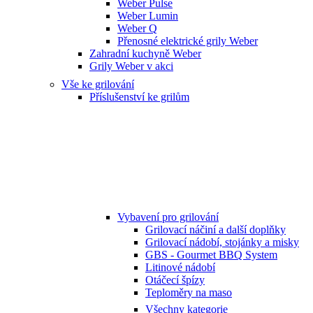
Weber Pulse
Weber Lumin
Weber Q
Přenosné elektrické grily Weber
Zahradní kuchyně Weber
Grily Weber v akci
Vše ke grilování
Příslušenství ke grilům
Vybavení pro grilování
Grilovací náčiní a další doplňky
Grilovací nádobí, stojánky a misky
GBS - Gourmet BBQ System
Litinové nádobí
Otáčecí špízy
Teploměry na maso
Všechny kategorie