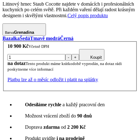
Litinový hrnec Staub Cocotte najdete v domácích i profesionálních
kuchyních po celém světě. Při každém vaření dělají radost krásným
designem i skvělými vlastnostmi.
Celý popis produktu
Grenadina
Barva
Bazalka
Šedá
Tmavě modrá
Černá
10 900 Kč
Včetně DPH
-
+
Koupit
na dotaz
Tento produkt máme krátkodobě vyprodán, na dotaz rádi
poskytneme více informací
Platbu lze až o měsíc odložit i platit na splátky
Odesíláme rychle
a každý pracovní den
Možnost vrácení zboží do
90 dnů
Doprava
zdarma
od
2 200 Kč
Produkt uvidíte
i na prodejně