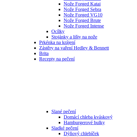
Nože Forged Katai
Nože Forged Sebra
Nože Forged VG10
Nože Forged Brute
Nože Forged Intense
Ocílky
Stojánky a lišty na nože
Prkénka na krájení
Zástěry na vaření Hedley & Bennett
Brita
Recepty na pečení
Slané pečení
Domácí chleba kváskový
Hamburgerové bulky
Sladké pečení
Dýňový chlebíček