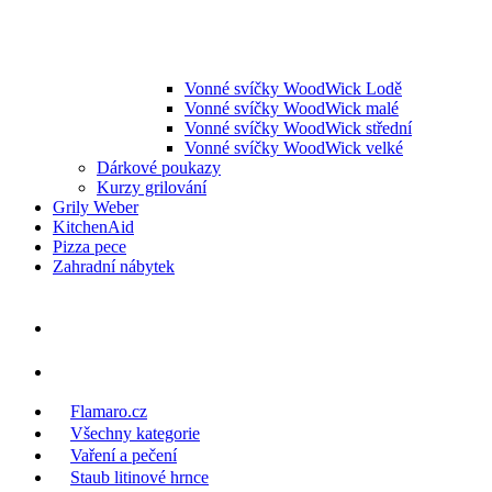
Vonné svíčky WoodWick Lodě
Vonné svíčky WoodWick malé
Vonné svíčky WoodWick střední
Vonné svíčky WoodWick velké
Dárkové poukazy
Kurzy grilování
Grily Weber
KitchenAid
Pizza pece
Zahradní nábytek
Flamaro.cz
Všechny kategorie
Vaření a pečení
Staub litinové hrnce