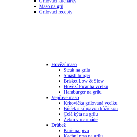
Grilovací kuchařky
Maso na gril
Grilovací recepty
Hovězí maso
Steak na grilu
Smash burger
Brisket Low & Slow
Hovězí Picanha vcelku
Hamburger na grilu
Vepřové maso
Krkovička grilovaná vcelku
Bůček s křupavou kůžičkou
Celá kýta na grilu
Žebra v marinádě
Drůbež
Kuře na pivu
Kachní prsa na grilu