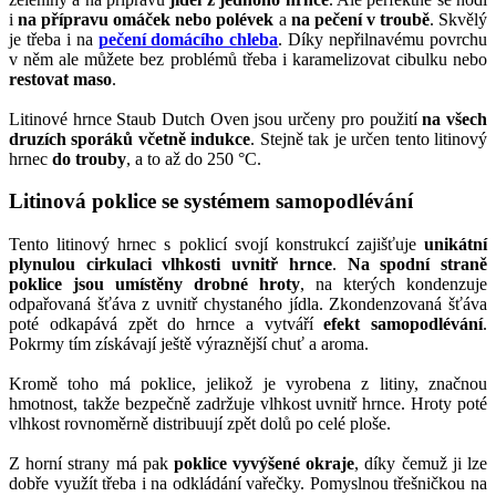
i
na přípravu omáček nebo polévek
a
na pečení v troubě
. Skvělý
je třeba i na
pečení domácího chleba
. Díky nepřilnavému povrchu
v něm ale můžete bez problémů třeba i karamelizovat cibulku nebo
restovat maso
.
Litinové hrnce Staub Dutch Oven jsou určeny pro použití
na všech
druzích sporáků včetně indukce
. Stejně tak je určen tento litinový
hrnec
do trouby
, a to až do 250 °C.
Litinová poklice se systémem samopodlévání
Tento litinový hrnec s poklicí svojí konstrukcí zajišťuje
unikátní
plynulou cirkulaci vlhkosti uvnitř hrnce
.
Na spodní straně
poklice jsou umístěny drobné hroty
, na kterých kondenzuje
odpařovaná šťáva z uvnitř chystaného jídla. Zkondenzovaná šťáva
poté odkapává zpět do hrnce a vytváří
efekt samopodlévání
.
Pokrmy tím získávají ještě výraznější chuť a aroma.
Kromě toho má poklice, jelikož je vyrobena z litiny, značnou
hmotnost, takže bezpečně zadržuje vlhkost uvnitř hrnce. Hroty poté
vlhkost rovnoměrně distribuují zpět dolů po celé ploše.
Z horní strany má pak
poklice vyvýšené okraje
, díky čemuž ji lze
dobře využít třeba i na odkládání vařečky. Pomyslnou třešničkou na