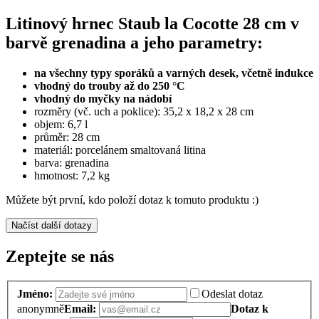
Litinový hrnec Staub la Cocotte 28 cm v
barvě grenadina a jeho parametry:
na všechny typy sporáků a varných desek, včetně indukce
vhodný do trouby až do 250 °C
vhodný do myčky na nádobí
rozměry (vč. uch a poklice): 35,2 x 18,2 x 28 cm
objem: 6,7 l
průměr: 28 cm
materiál: porcelánem smaltovaná litina
barva: grenadina
hmotnost: 7,2 kg
Můžete být první, kdo položí dotaz k tomuto produktu :)
Načíst další dotazy
Zeptejte se nás
Jméno:
Odeslat dotaz
anonymně
Email:
Dotaz k