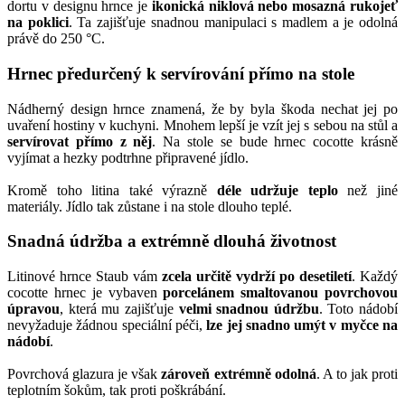
dortu v designu hrnce je
ikonická niklová nebo mosazná rukojeť
na poklici
. Ta zajišťuje snadnou manipulaci s madlem a je odolná
právě do 250 °C.
Hrnec předurčený k servírování přímo na stole
Nádherný design hrnce znamená, že by byla škoda nechat jej po
uvaření hostiny v kuchyni. Mnohem lepší je vzít jej s sebou na stůl a
servírovat přímo z něj
. Na stole se bude hrnec cocotte krásně
vyjímat a hezky podtrhne připravené jídlo.
Kromě toho litina také výrazně
déle udržuje teplo
než jiné
materiály. Jídlo tak zůstane i na stole dlouho teplé.
Snadná údržba a extrémně dlouhá životnost
Litinové hrnce Staub vám
zcela určitě vydrží po desetiletí
. Každý
cocotte hrnec je vybaven
porcelánem smaltovanou povrchovou
úpravou
, která mu zajišťuje
velmi snadnou údržbu
. Toto nádobí
nevyžaduje žádnou speciální péči,
lze jej snadno umýt v myčce na
nádobí
.
Povrchová glazura je však
zároveň extrémně odolná
. A to jak proti
teplotním šokům, tak proti poškrábání.