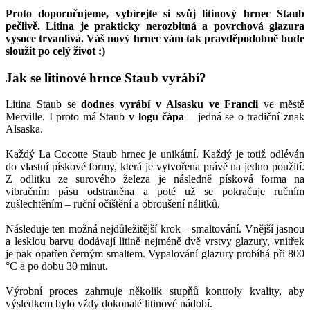
Proto doporučujeme, vybírejte si svůj litinový hrnec Staub
pečlivě. Litina je prakticky nerozbitná a povrchová glazura
vysoce trvanlivá. Váš nový hrnec vám tak pravděpodobně bude
sloužit po celý život :)
Jak se litinové hrnce Staub vyrábí?
Litina Staub se
dodnes vyrábí v Alsasku ve Francii
ve městě
Merville. I proto má Staub
v logu čápa
– jedná se o tradiční znak
Alsaska.
Každý La Cocotte Staub hrnec je unikátní. Každý je totiž odléván
do vlastní pískové formy, která je vytvořena právě na jedno použití.
Z odlitku ze surového železa je následně písková forma na
vibračním pásu odstraněna a poté už se pokračuje ručním
zušlechtěním – ruční očištění a obroušení nálitků.
Následuje ten možná nejdůležitější krok – smaltování. Vnější jasnou
a lesklou barvu dodávají litině nejméně dvě vrstvy glazury, vnitřek
je pak opatřen černým smaltem. Vypalování glazury probíhá při 800
°C a po dobu 30 minut.
Výrobní proces zahrnuje několik stupňů kontroly kvality, aby
výsledkem bylo vždy dokonalé litinové nádobí.