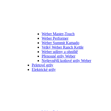
Weber Master-Touch
Weber Performer
Weber Summit Kamado
Velký Weber Ranch Kettle
Weber udírny a ohniště
Přenosné grily Weber
Nejlevnější kotlové grily Weber
Peletové grily
Elektrické grily