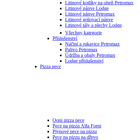
Litinové kotlíky na oheň Petromax
Litinové pánve Lodge
Litinové pánve Petromax
Litinové grilovací pánve
Litinové tály a plechy Lodge
Všechny kategorie
Příslušenství
Náčiní a rukavice Petromax
Palivo Petromax
Údržba a obaly Petromax
Lodge příslušenství
Pizza pece
Ooni pizza pece
Pece na pizzu Alfa Forni
Plynové pece na pizzu
Pece na pizzu na dřevo