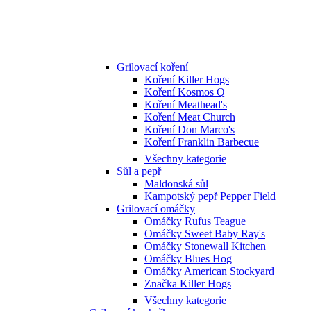
Grilovací koření
Koření Killer Hogs
Koření Kosmos Q
Koření Meathead's
Koření Meat Church
Koření Don Marco's
Koření Franklin Barbecue
Všechny kategorie
Sůl a pepř
Maldonská sůl
Kampotský pepř Pepper Field
Grilovací omáčky
Omáčky Rufus Teague
Omáčky Sweet Baby Ray's
Omáčky Stonewall Kitchen
Omáčky Blues Hog
Omáčky American Stockyard
Značka Killer Hogs
Všechny kategorie