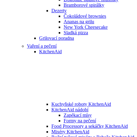
Bramborové spirálky
Dezerty
Čokoládové brownies
Ananas na grilu
New York Cheesecake
Sladká pizza
Grilovací poradna
Vaření a pečení
KitchenAid
Kuchyňské roboty KitchenAid
KitchenAid nádobí
Zapékací mísy
Formy na pečení
Food Processory a sekáčky KitchenAid
Mixéry KitchenAid