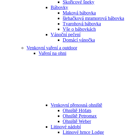
Skořicové šneky
Bábovky
Maková bábovka
šlehačková mramorová bábovka
Tvarohová bábovka
Vše o bábovkách
Vánoční pečení
Domácí vánočka
Venkovní vaření a outdoor
Vaření na ohni
Venkovní přenosná ohniště
Ohniště Höfats
Ohniště Petromax
Ohniště Weber
Litinové nádobí
Litinové hrnce Lodge