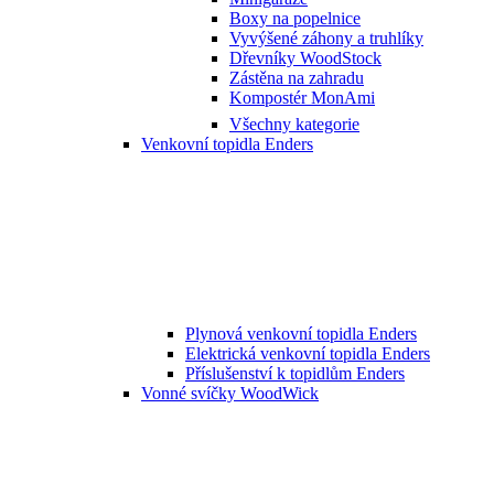
Boxy na popelnice
Vyvýšené záhony a truhlíky
Dřevníky WoodStock
Zástěna na zahradu
Kompostér MonAmi
Všechny kategorie
Venkovní topidla Enders
Plynová venkovní topidla Enders
Elektrická venkovní topidla Enders
Příslušenství k topidlům Enders
Vonné svíčky WoodWick