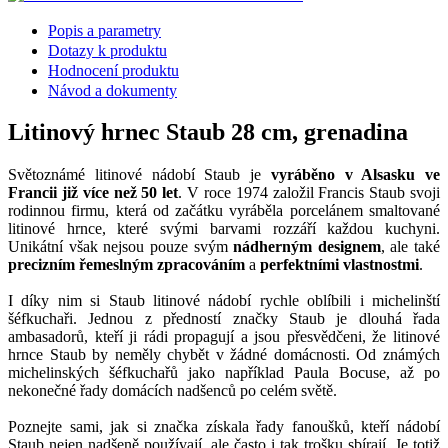
Popis a parametry
Dotazy k produktu
Hodnocení produktu
Návod a dokumenty
Litinový hrnec Staub 28 cm, grenadina
Světoznámé litinové nádobí Staub je
vyráběno v Alsasku ve
Francii již více než 50 let
. V roce 1974 založil Francis Staub svoji
rodinnou firmu, která od začátku vyráběla porcelánem smaltované
litinové hrnce, které svými barvami rozzáří každou kuchyni.
Unikátní však nejsou pouze svým
nádherným designem
, ale také
precizním řemeslným zpracováním
a
perfektními vlastnostmi
.
I díky nim si Staub litinové nádobí rychle oblíbili i michelinští
šéfkuchaři. Jednou z předností značky Staub je dlouhá řada
ambasadorů, kteří ji rádi propagují a jsou přesvědčeni, že litinové
hrnce Staub by neměly chybět v žádné domácnosti. Od známých
michelinských šéfkuchařů jako například Paula Bocuse, až po
nekonečné řady domácích nadšenců po celém světě.
Poznejte sami, jak si značka získala řady fanoušků, kteří nádobí
Staub nejen nadšeně používají, ale často i tak trošku sbírají. Je totiž