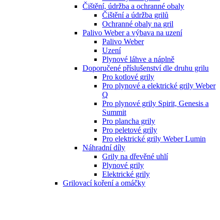
Čištění, údržba a ochranné obaly
Čištění a údržba grilů
Ochranné obaly na gril
Palivo Weber a výbava na uzení
Palivo Weber
Uzení
Plynové láhve a náplně
Doporučené příslušenství dle druhu grilu
Pro kotlové grily
Pro plynové a elektrické grily Weber
Q
Pro plynové grily Spirit, Genesis a
Summit
Pro plancha grily
Pro peletové grily
Pro elektrické grily Weber Lumin
Náhradní díly
Grily na dřevěné uhlí
Plynové grily
Elektrické grily
Grilovací koření a omáčky