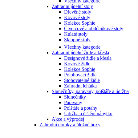
Všechny kategorie
Zahradní jídelní stoly
Dřevěné stoly
Kovové stoly
Kolekce Sophie
Čtvercové a obdélníkové stoly
Kulaté stoly
Sklopné stoly
Všechny kategorie
Zahradní jídelní židle a křesla
Designové židle a křesla
Kovové židle
Kolekce Sophie
Polohovací židle
Stohovatelné židle
Zahradní lehátka
Slunečníky, paravany, polštáře a údržba
Slunečníky
Paravany
Polštáře a potahy
Údržba a čištění nábytku
Akce a výprodej
Zahradní domky a úložné boxy