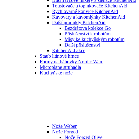
Ruční tyčové mixéry a šlehače KitchenAid
Toustovače a topinkovače KitchenAid
Rychlovarné konvice KitchenAid
Kávovary a kávomlýnky KitchenAid
Další produkty KitchenAid
Bezdrátová kolekce Go
Příslušenství k robotům
Mísy ke kuchyňským robotům
Další příslušenství
KitchenAid akce
Staub litinové hrnce
Formy na bábovky Nordic Ware
Microplane struhadla
Kuchyňské nože
Nože Weber
Nože Forged
Nože Forged Olive