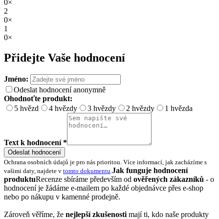
0×
2
0×
1
0×
Přidejte Vaše hodnocení
Jméno:
Odeslat hodnocení anonymně
Ohodnoťte produkt:
5 hvězd
4 hvězdy
3 hvězdy
2 hvězdy
1 hvězda
Text k hodnocení *
Odeslat hodnocení
Ochrana osobních údajů je pro nás prioritou. Více informací, jak zacházíme s
Jak funguje hodnocení
vašimi daty, najdete v
tomto dokumentu
.
produktu
Recenze sbíráme především od
ověřených zákazníků
- o
hodnocení je žádáme e-mailem po každé objednávce přes e-shop
nebo po nákupu v kamenné prodejně.
Zároveň věříme, že
nejlepší zkušenosti
mají ti, kdo naše produkty