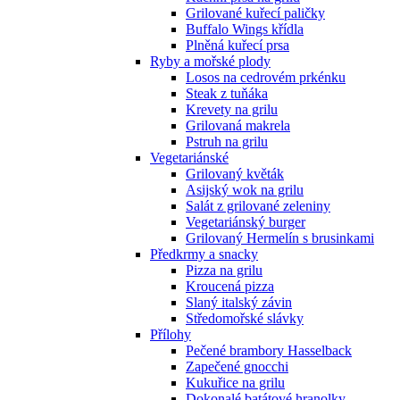
Grilované kuřecí paličky
Buffalo Wings křídla
Plněná kuřecí prsa
Ryby a mořské plody
Losos na cedrovém prkénku
Steak z tuňáka
Krevety na grilu
Grilovaná makrela
Pstruh na grilu
Vegetariánské
Grilovaný květák
Asijský wok na grilu
Salát z grilované zeleniny
Vegetariánský burger
Grilovaný Hermelín s brusinkami
Předkrmy a snacky
Pizza na grilu
Kroucená pizza
Slaný italský závin
Středomořské slávky
Přílohy
Pečené brambory Hasselback
Zapečené gnocchi
Kukuřice na grilu
Dokonalé batátové hranolky