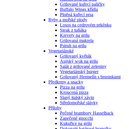
Grilované kuřecí paličky
Buffalo Wings křídla
Plněná kuřecí prsa
Ryby a mořské plody
Losos na cedrovém prkénku
Steak z tuňáka
Krevety na grilu
Grilovaná makrela
Pstruh na grilu
Vegetariánské
Grilovaný květák
Asijský wok na grilu
Salát z grilované zeleniny
Vegetariánský burger
Grilovaný Hermelín s brusinkami
Předkrmy a snacky
Pizza na grilu
Kroucená pizza
Slaný italský závin
Středomořské slávky
Přílohy
Pečené brambory Hasselback
Zapečené gnocchi
Kukuřice na grilu
Dokonalé batátové hranolky