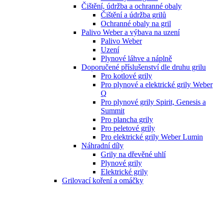
Čištění, údržba a ochranné obaly
Čištění a údržba grilů
Ochranné obaly na gril
Palivo Weber a výbava na uzení
Palivo Weber
Uzení
Plynové láhve a náplně
Doporučené příslušenství dle druhu grilu
Pro kotlové grily
Pro plynové a elektrické grily Weber
Q
Pro plynové grily Spirit, Genesis a
Summit
Pro plancha grily
Pro peletové grily
Pro elektrické grily Weber Lumin
Náhradní díly
Grily na dřevěné uhlí
Plynové grily
Elektrické grily
Grilovací koření a omáčky