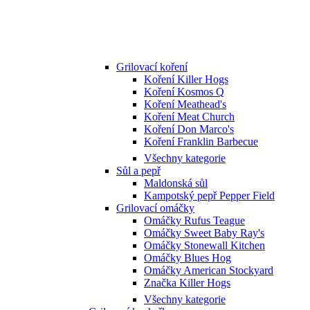
Grilovací koření
Koření Killer Hogs
Koření Kosmos Q
Koření Meathead's
Koření Meat Church
Koření Don Marco's
Koření Franklin Barbecue
Všechny kategorie
Sůl a pepř
Maldonská sůl
Kampotský pepř Pepper Field
Grilovací omáčky
Omáčky Rufus Teague
Omáčky Sweet Baby Ray's
Omáčky Stonewall Kitchen
Omáčky Blues Hog
Omáčky American Stockyard
Značka Killer Hogs
Všechny kategorie