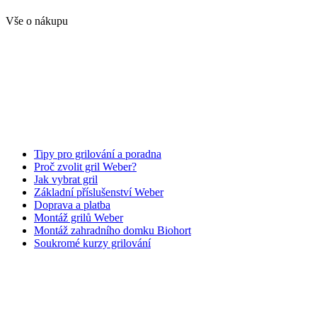
Vše o nákupu
Tipy pro grilování a poradna
Proč zvolit gril Weber?
Jak vybrat gril
Základní příslušenství Weber
Doprava a platba
Montáž grilů Weber
Montáž zahradního domku Biohort
Soukromé kurzy grilování