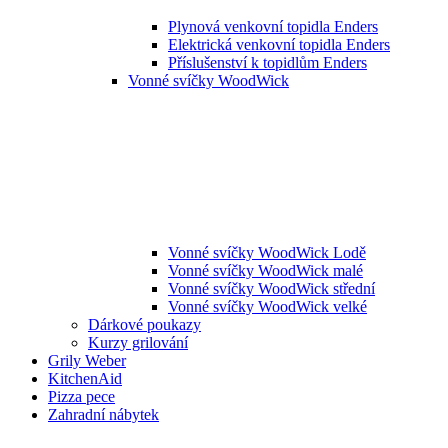
Plynová venkovní topidla Enders
Elektrická venkovní topidla Enders
Příslušenství k topidlům Enders
Vonné svíčky WoodWick
Vonné svíčky WoodWick Lodě
Vonné svíčky WoodWick malé
Vonné svíčky WoodWick střední
Vonné svíčky WoodWick velké
Dárkové poukazy
Kurzy grilování
Grily Weber
KitchenAid
Pizza pece
Zahradní nábytek