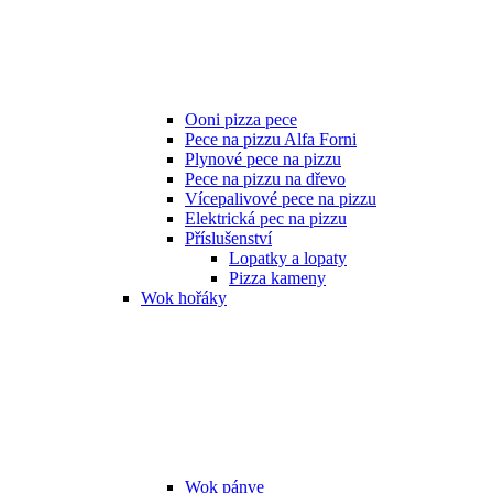
Ooni pizza pece
Pece na pizzu Alfa Forni
Plynové pece na pizzu
Pece na pizzu na dřevo
Vícepalivové pece na pizzu
Elektrická pec na pizzu
Příslušenství
Lopatky a lopaty
Pizza kameny
Wok hořáky
Wok pánve