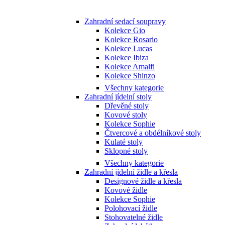
Zahradní sedací soupravy
Kolekce Gio
Kolekce Rosario
Kolekce Lucas
Kolekce Ibiza
Kolekce Amalfi
Kolekce Shinzo
Všechny kategorie
Zahradní jídelní stoly
Dřevěné stoly
Kovové stoly
Kolekce Sophie
Čtvercové a obdélníkové stoly
Kulaté stoly
Sklopné stoly
Všechny kategorie
Zahradní jídelní židle a křesla
Designové židle a křesla
Kovové židle
Kolekce Sophie
Polohovací židle
Stohovatelné židle