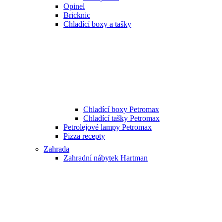
Opinel
Bricknic
Chladící boxy a tašky
Chladící boxy Petromax
Chladící tašky Petromax
Petrolejové lampy Petromax
Pizza recepty
Zahrada
Zahradní nábytek Hartman