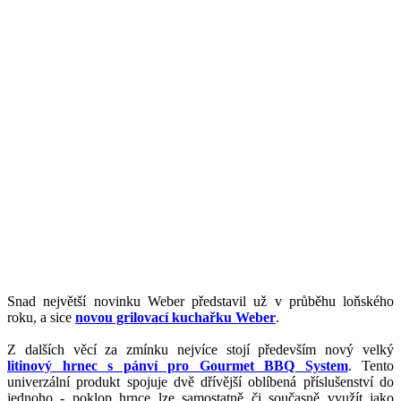
Snad největší novinku Weber představil už v průběhu loňského
roku, a sice
novou grilovací kuchařku Weber
.
Z dalších věcí za zmínku nejvíce stojí především nový velký
litinový hrnec s pánví pro Gourmet BBQ System
. Tento
univerzální produkt spojuje dvě dřívější oblíbená příslušenství do
jednoho - poklop hrnce lze samostatně či současně využít jako