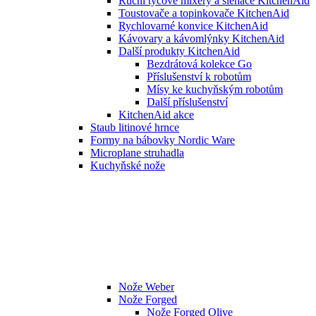
Ruční tyčové mixéry a šlehače KitchenAid
Toustovače a topinkovače KitchenAid
Rychlovarné konvice KitchenAid
Kávovary a kávomlýnky KitchenAid
Další produkty KitchenAid
Bezdrátová kolekce Go
Příslušenství k robotům
Mísy ke kuchyňským robotům
Další příslušenství
KitchenAid akce
Staub litinové hrnce
Formy na bábovky Nordic Ware
Microplane struhadla
Kuchyňské nože
Nože Weber
Nože Forged
Nože Forged Olive