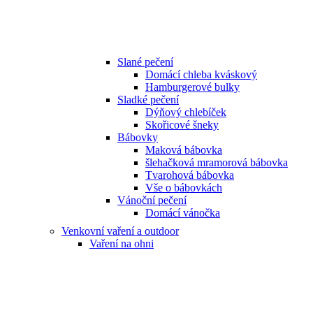
Slané pečení
Domácí chleba kváskový
Hamburgerové bulky
Sladké pečení
Dýňový chlebíček
Skořicové šneky
Bábovky
Maková bábovka
šlehačková mramorová bábovka
Tvarohová bábovka
Vše o bábovkách
Vánoční pečení
Domácí vánočka
Venkovní vaření a outdoor
Vaření na ohni