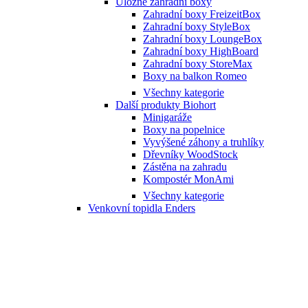
Úložné zahradní boxy
Zahradní boxy FreizeitBox
Zahradní boxy StyleBox
Zahradní boxy LoungeBox
Zahradní boxy HighBoard
Zahradní boxy StoreMax
Boxy na balkon Romeo
Všechny kategorie
Další produkty Biohort
Minigaráže
Boxy na popelnice
Vyvýšené záhony a truhlíky
Dřevníky WoodStock
Zástěna na zahradu
Kompostér MonAmi
Všechny kategorie
Venkovní topidla Enders