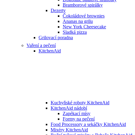
Bramborové spirálky
Dezerty
Čokoládové brownies
Ananas na grilu
New York Cheesecake
Sladká pizza
Grilovací poradna
Vaření a pečení
KitchenAid
Kuchyňské roboty KitchenAid
KitchenAid nádobí
Zapékací mísy
Formy na pečení
Food Processory a sekáčky KitchenAid
Mixéry KitchenAid