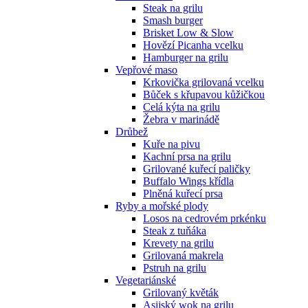
Steak na grilu
Smash burger
Brisket Low & Slow
Hovězí Picanha vcelku
Hamburger na grilu
Vepřové maso
Krkovička grilovaná vcelku
Bůček s křupavou kůžičkou
Celá kýta na grilu
Žebra v marinádě
Drůbež
Kuře na pivu
Kachní prsa na grilu
Grilované kuřecí paličky
Buffalo Wings křídla
Plněná kuřecí prsa
Ryby a mořské plody
Losos na cedrovém prkénku
Steak z tuňáka
Krevety na grilu
Grilovaná makrela
Pstruh na grilu
Vegetariánské
Grilovaný květák
Asijský wok na grilu