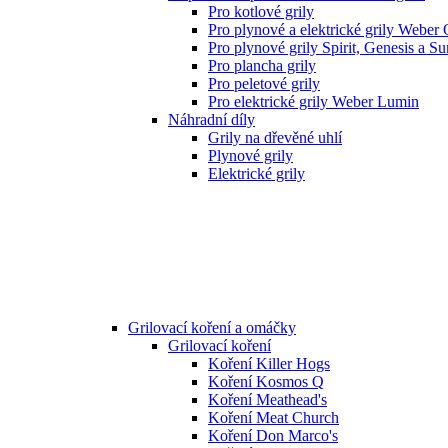
Pro kotlové grily
Pro plynové a elektrické grily Weber
Pro plynové grily Spirit, Genesis a S
Pro plancha grily
Pro peletové grily
Pro elektrické grily Weber Lumin
Náhradní díly
Grily na dřevěné uhlí
Plynové grily
Elektrické grily
Grilovací koření a omáčky
Grilovací koření
Koření Killer Hogs
Koření Kosmos Q
Koření Meathead's
Koření Meat Church
Koření Don Marco's