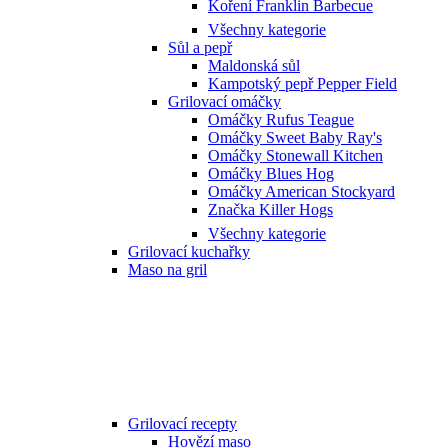
Koření Franklin Barbecue
Všechny kategorie
Sůl a pepř
Maldonská sůl
Kampotský pepř Pepper Field
Grilovací omáčky
Omáčky Rufus Teague
Omáčky Sweet Baby Ray's
Omáčky Stonewall Kitchen
Omáčky Blues Hog
Omáčky American Stockyard
Značka Killer Hogs
Všechny kategorie
Grilovací kuchařky
Maso na gril
Grilovací recepty
Hovězí maso