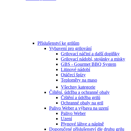
Příslušenství ke grilům
Vybavení pro grilování
Grilovací náčiní a další doplňky
Grilovací nádobí, stojánky a misky
GBS - Gourmet BBQ System
Litinové nádobí
Otáčecí špízy
Teploměry na maso
Všechny kategorie
Čištění, údržba a ochranné obaly
Čištění a údržba grilů
Ochranné obaly na gril
Palivo Weber a výbava na uzení
Palivo Weber
Uzení
Plynové láhve a náplně
Doporučené příslušenství dle druhu grilu