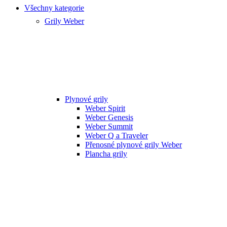
Všechny kategorie
Grily Weber
Plynové grily
Weber Spirit
Weber Genesis
Weber Summit
Weber Q a Traveler
Přenosné plynové grily Weber
Plancha grily