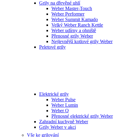
Grily na dřevěné uhlí
Weber Master-Touch
Weber Performer
Weber Summit Kamado
Velký Weber Ranch Kettle
Weber udírny a ohniště
Přenosné grily Weber
Nejlevnější kotlové grily Weber
Peletové grily
Elektrické grily
Weber Pulse
Weber Lumin
Weber Q
Přenosné elektrické grily Weber
Zahradní kuchyně Weber
Grily Weber v akci
Vše ke grilování