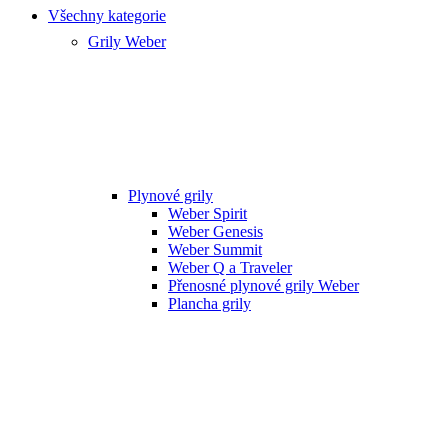
Všechny kategorie
Grily Weber
Plynové grily
Weber Spirit
Weber Genesis
Weber Summit
Weber Q a Traveler
Přenosné plynové grily Weber
Plancha grily