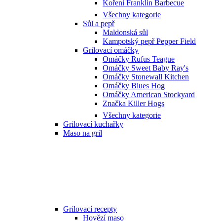
Koření Franklin Barbecue
Všechny kategorie
Sůl a pepř
Maldonská sůl
Kampotský pepř Pepper Field
Grilovací omáčky
Omáčky Rufus Teague
Omáčky Sweet Baby Ray's
Omáčky Stonewall Kitchen
Omáčky Blues Hog
Omáčky American Stockyard
Značka Killer Hogs
Všechny kategorie
Grilovací kuchařky
Maso na gril
Grilovací recepty
Hovězí maso