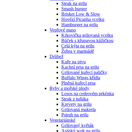
Steak na grilu
Smash burger
Brisket Low & Slow
Hovězí Picanha vcelku
Hamburger na grilu
Vepřové maso
Krkovička grilovaná vcelku
Bůček s křupavou kůžičkou
Celá kýta na grilu
Žebra v marinádě
Drůbež
Kuře na pivu
Kachní prsa na grilu
Grilované kuřecí paličky
Buffalo Wings křídla
Plněná kuřecí prsa
Ryby a mořské plody
Losos na cedrovém prkénku
Steak z tuňáka
Krevety na grilu
Grilovaná makrela
Pstruh na grilu
Vegetariánské
Grilovaný květák
Asijský wok na grilu