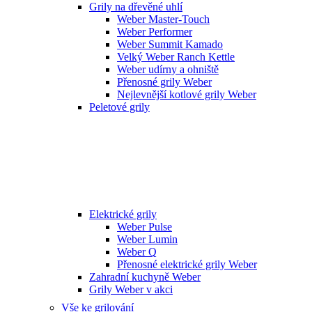
Grily na dřevěné uhlí
Weber Master-Touch
Weber Performer
Weber Summit Kamado
Velký Weber Ranch Kettle
Weber udírny a ohniště
Přenosné grily Weber
Nejlevnější kotlové grily Weber
Peletové grily
Elektrické grily
Weber Pulse
Weber Lumin
Weber Q
Přenosné elektrické grily Weber
Zahradní kuchyně Weber
Grily Weber v akci
Vše ke grilování