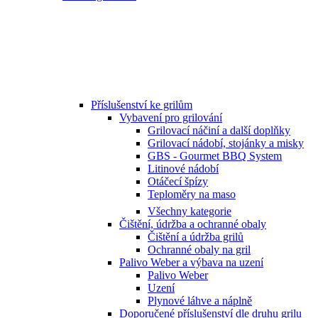
Příslušenství ke grilům
Vybavení pro grilování
Grilovací náčiní a další doplňky
Grilovací nádobí, stojánky a misky
GBS - Gourmet BBQ System
Litinové nádobí
Otáčecí špízy
Teploměry na maso
Všechny kategorie
Čištění, údržba a ochranné obaly
Čištění a údržba grilů
Ochranné obaly na gril
Palivo Weber a výbava na uzení
Palivo Weber
Uzení
Plynové láhve a náplně
Doporučené příslušenství dle druhu grilu