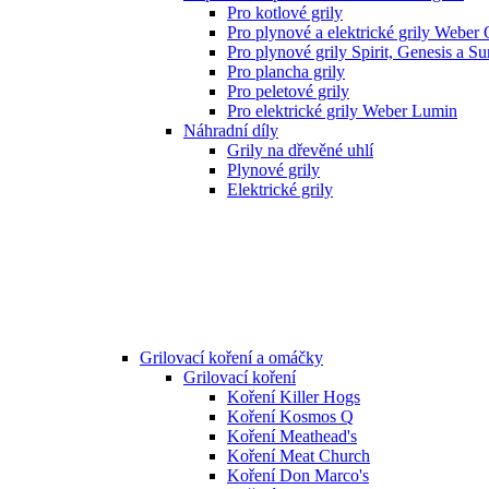
Pro kotlové grily
Pro plynové a elektrické grily Weber
Pro plynové grily Spirit, Genesis a S
Pro plancha grily
Pro peletové grily
Pro elektrické grily Weber Lumin
Náhradní díly
Grily na dřevěné uhlí
Plynové grily
Elektrické grily
Grilovací koření a omáčky
Grilovací koření
Koření Killer Hogs
Koření Kosmos Q
Koření Meathead's
Koření Meat Church
Koření Don Marco's