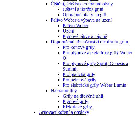
Čištění, údržba a ochranné obaly
Čištění a údržba grilů
Ochranné obaly na gril
Palivo Weber a výbava na uzení
Palivo Weber
Uzení
Plynové láhve a náplně
Doporučené příslušenství dle druhu grilu
Pro kotlové grily
Pro plynové a elektrické grily Weber
Q
Pro plynové grily Spirit, Genesis a
Summit
Pro plancha grily
Pro peletové grily
Pro elektrické grily Weber Lumin
Náhradní díly
Grily na dřevěné uhlí
Plynové grily
Elektrické grily
Grilovací koření a omáčky