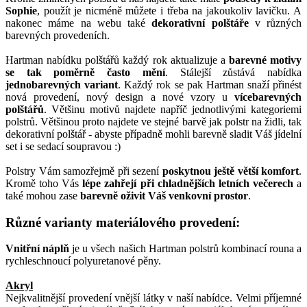
Sophie
, použít je nicméně můžete i třeba na jakoukoliv lavičku. A
nakonec máme na webu také
dekorativní polštáře
v různých
barevných provedeních.
Hartman nabídku polštářů každý rok aktualizuje a
barevné motivy
se tak poměrně často mění
. Stálejší zůstává nabídka
jednobarevných variant
. Každý rok se pak Hartman snaží přinést
nová provedení, nový design a nové vzory u
vícebarevných
polštářů
. Většinu motivů najdete napříč jednotlivými kategoriemi
polstrů. Většinou proto najdete ve stejné barvě jak polstr na židli, tak
dekorativní polštář - abyste případně mohli barevně sladit Váš jídelní
set i se sedací soupravou :)
Polstry Vám samozřejmě při sezení
poskytnou ještě větší komfort
.
Kromě toho Vás
lépe zahřejí při chladnějších letních večerech
a
také mohou zase
barevně oživit Váš venkovní prostor
.
Různé varianty materiálového provedení:
Vnitřní náplň
je u všech našich Hartman polstrů kombinací rouna a
rychleschnoucí polyuretanové pěny.
Akryl
Nejkvalitnější provedení vnější látky v naší nabídce. Velmi příjemné