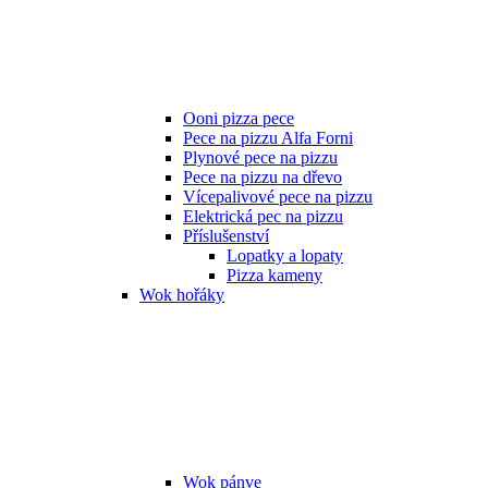
Ooni pizza pece
Pece na pizzu Alfa Forni
Plynové pece na pizzu
Pece na pizzu na dřevo
Vícepalivové pece na pizzu
Elektrická pec na pizzu
Příslušenství
Lopatky a lopaty
Pizza kameny
Wok hořáky
Wok pánve