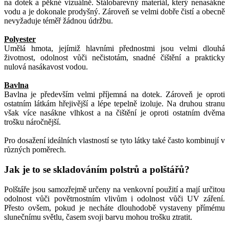
na dotek a pěkné vizuálně. Stálobarevný materiál, který nenasákne
vodu a je dokonale prodyšný. Zároveň se velmi dobře čistí a obecně
nevyžaduje téměř žádnou údržbu.
Polyester
Umělá hmota, jejímiž hlavními přednostmi jsou velmi dlouhá
životnost, odolnost vůči nečistotám, snadné čištění a prakticky
nulová nasákavost vodou.
Bavlna
Bavlna je především velmi příjemná na dotek. Zároveň je oproti
ostatním látkám hřejivější a lépe tepelně izoluje. Na druhou stranu
však více nasákne vlhkost a na čištění je oproti ostatním dvěma
trošku náročnější.
Pro dosažení ideálních vlastností se tyto látky také často kombinují v
různých poměrech.
Jak je to se skladováním polstrů a polštářů?
Polštáře jsou samozřejmě určeny na venkovní použití a mají určitou
odolnost vůči povětrnostním vlivům i odolnost vůči UV záření.
Přesto ovšem, pokud je necháte dlouhodobě vystaveny přímému
slunečnímu světlu, časem svoji barvu mohou trošku ztratit.