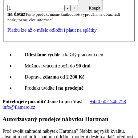
-
+
Koupit
na dotaz
Tento produkt máme krátkodobě vyprodán, na dotaz rádi
poskytneme více informací
Platbu lze až o měsíc odložit i platit na splátky
Odesíláme rychle
a každý pracovní den
Možnost vrácení zboží do
90 dnů
Doprava
zdarma
od
2 200 Kč
Produkt uvidíte
i na prodejně
Potřebujete poradit? Jsme tu pro Vás!
+420 602 546 758
info@flamaro.cz
Autorizovaný prodejce nábytku Hartman
Proč zvolit zahradní nábytek Hartman? Nabízí nejvyšší kvalitu,
absolutní pohodlí, snadnou údržbu, moderní design a další přednosti