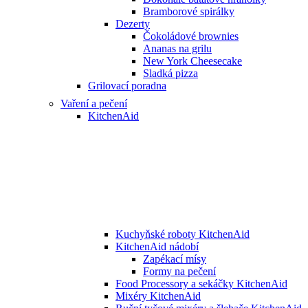
Bramborové spirálky
Dezerty
Čokoládové brownies
Ananas na grilu
New York Cheesecake
Sladká pizza
Grilovací poradna
Vaření a pečení
KitchenAid
Kuchyňské roboty KitchenAid
KitchenAid nádobí
Zapékací mísy
Formy na pečení
Food Processory a sekáčky KitchenAid
Mixéry KitchenAid