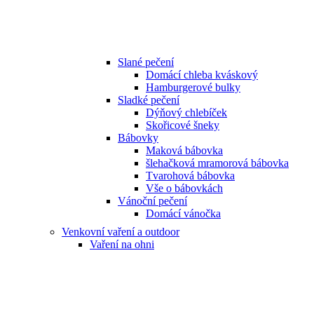
Slané pečení
Domácí chleba kváskový
Hamburgerové bulky
Sladké pečení
Dýňový chlebíček
Skořicové šneky
Bábovky
Maková bábovka
šlehačková mramorová bábovka
Tvarohová bábovka
Vše o bábovkách
Vánoční pečení
Domácí vánočka
Venkovní vaření a outdoor
Vaření na ohni