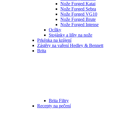
Nože Forged Katai
Nože Forged Sebra
Nože Forged VG10
Nože Forged Brute
Nože Forged Intense
Ocílky
Stojánky a lišty na nože
Prkénka na krájení
Zástěry na vaření Hedley & Bennett
Brita
Brita Filtry
Recepty na pečení