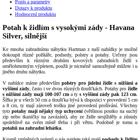
Popis a parametry
Dotazy k produktu
Hodnocení produktu
Potah k židlím s vysokými zády - Havana
Silver, silnější
Ke mnoha zahradnímu nábytku Hartman z naší nabídky je možné
dokoupit různé polštáře, podsedy, polstry a potahy. Určeny jsou
především k různým druhům kovových zahradních židlí s
umělohmotným výpletem, použít je nicméně samozřejmě můžete i u
jiného druhu nábytku.
V nabídce máme především
polstry pro jídelní židle s nižšími a
vyššími zády
, často i ve dvou různých tloušťkách. Potahy pro
židle
s nižšími zády mají 100-107 cm
a ty
s vyššími zády pak 123 cm
.
Šířka je u všech 50 cm a tloušťka bývá k dispozici v provedení 5 cm
a 8 cm, ty mají zároveň trošku jiné provedení prošívání. Všechny
tyto
potahy mají nějaký typ uchycení
(většinou poutko na suchý
zip nebo tkaničky na zavázání), aby ze židle nesjížděly a zůstaly
spolehlivě na svém místě třeba i při větru. Podobně je tomu u
potahů na zahradní lehátka
.
Kromě zmíněných polstrů u nás najdete také malé
podsedy k židlím