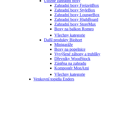
Úložné zahradní boxy
Zahradní boxy FreizeitBox
Zahradní boxy StyleBox
Zahradní boxy LoungeBox
Zahradní boxy HighBoard
Zahradní boxy StoreMax
Boxy na balkon Romeo
Všechny kategorie
Další produkty Biohort
Minigaráže
Boxy na popelnice
Vyvýšené záhony a truhlíky
Dřevníky WoodStock
Zástěna na zahradu
Kompostér MonAmi
Všechny kategorie
Venkovní topidla Enders