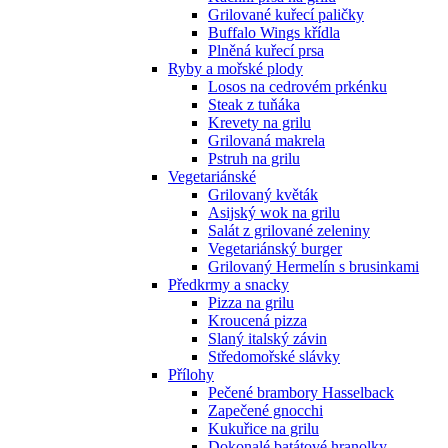
Grilované kuřecí paličky
Buffalo Wings křídla
Plněná kuřecí prsa
Ryby a mořské plody
Losos na cedrovém prkénku
Steak z tuňáka
Krevety na grilu
Grilovaná makrela
Pstruh na grilu
Vegetariánské
Grilovaný květák
Asijský wok na grilu
Salát z grilované zeleniny
Vegetariánský burger
Grilovaný Hermelín s brusinkami
Předkrmy a snacky
Pizza na grilu
Kroucená pizza
Slaný italský závin
Středomořské slávky
Přílohy
Pečené brambory Hasselback
Zapečené gnocchi
Kukuřice na grilu
Dokonalé batátové hranolky