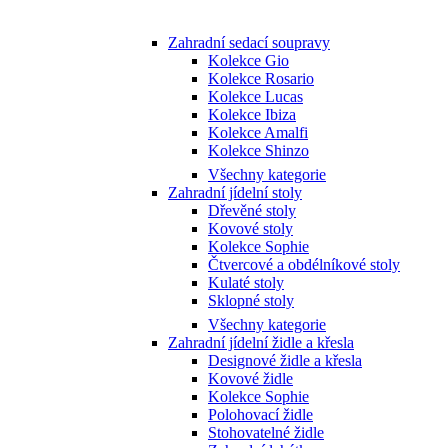
Zahradní sedací soupravy
Kolekce Gio
Kolekce Rosario
Kolekce Lucas
Kolekce Ibiza
Kolekce Amalfi
Kolekce Shinzo
Všechny kategorie
Zahradní jídelní stoly
Dřevěné stoly
Kovové stoly
Kolekce Sophie
Čtvercové a obdélníkové stoly
Kulaté stoly
Sklopné stoly
Všechny kategorie
Zahradní jídelní židle a křesla
Designové židle a křesla
Kovové židle
Kolekce Sophie
Polohovací židle
Stohovatelné židle