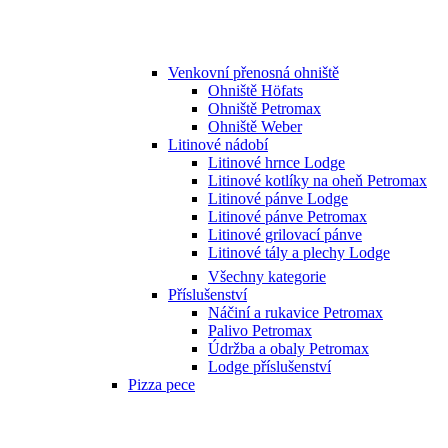
Venkovní přenosná ohniště
Ohniště Höfats
Ohniště Petromax
Ohniště Weber
Litinové nádobí
Litinové hrnce Lodge
Litinové kotlíky na oheň Petromax
Litinové pánve Lodge
Litinové pánve Petromax
Litinové grilovací pánve
Litinové tály a plechy Lodge
Všechny kategorie
Příslušenství
Náčiní a rukavice Petromax
Palivo Petromax
Údržba a obaly Petromax
Lodge příslušenství
Pizza pece