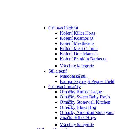
Grilovací koření
Koření Killer Hogs
Koření Kosmos Q
Koření Meathead's
Koření Meat Church
Koření Don Marco's
Koření Franklin Barbecue
Všechny kategorie
Sůl a pepř
Maldonská sůl
Kampotský pepř Pepper Field
Grilovací omáčky
Omáčky Rufus Teague
Omáčky Sweet Baby Ray's
Omáčky Stonewall Kitchen
Omáčky Blues Hog
Omáčky American Stockyard
Značka Killer Hogs
Všechny kategorie