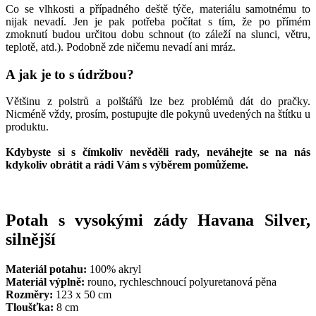
Co se vlhkosti a případného deště týče, materiálu samotnému to
nijak nevadí. Jen je pak potřeba počítat s tím, že po přímém
zmoknutí budou určitou dobu schnout (to záleží na slunci, větru,
teplotě, atd.). Podobně zde ničemu nevadí ani mráz.
A jak je to s údržbou?
Většinu z polstrů a polštářů lze bez problémů dát do pračky.
Nicméně vždy, prosím, postupujte dle pokynů uvedených na štítku u
produktu.
Kdybyste si s čímkoliv nevěděli rady, neváhejte se na nás
kdykoliv obrátit a rádi Vám s výběrem pomůžeme.
Potah s vysokými zády Havana Silver,
silnější
Materiál potahu:
100% akryl
Materiál výplně:
rouno, rychleschnoucí polyuretanová pěna
Rozměry:
123 x 50 cm
Tloušťka:
8 cm