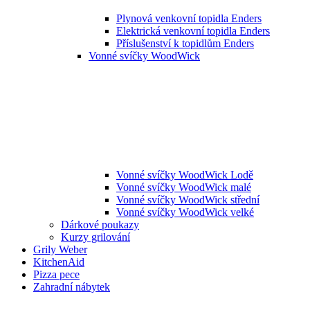
Plynová venkovní topidla Enders
Elektrická venkovní topidla Enders
Příslušenství k topidlům Enders
Vonné svíčky WoodWick
Vonné svíčky WoodWick Lodě
Vonné svíčky WoodWick malé
Vonné svíčky WoodWick střední
Vonné svíčky WoodWick velké
Dárkové poukazy
Kurzy grilování
Grily Weber
KitchenAid
Pizza pece
Zahradní nábytek