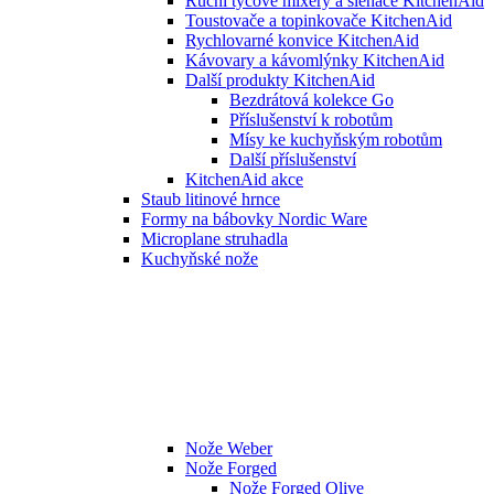
Ruční tyčové mixéry a šlehače KitchenAid
Toustovače a topinkovače KitchenAid
Rychlovarné konvice KitchenAid
Kávovary a kávomlýnky KitchenAid
Další produkty KitchenAid
Bezdrátová kolekce Go
Příslušenství k robotům
Mísy ke kuchyňským robotům
Další příslušenství
KitchenAid akce
Staub litinové hrnce
Formy na bábovky Nordic Ware
Microplane struhadla
Kuchyňské nože
Nože Weber
Nože Forged
Nože Forged Olive