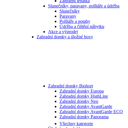
Zahradní lehátka
Slunečníky, paravany, polštáře a údržba
Slunečníky
Paravany
Polštáře a potahy
Údržba a čištění nábytku
Akce a výprodej
Zahradní domky a úložné boxy
Zahradní domky Biohort
Zahradní domky Europa
Zahradní domky HighLine
Zahradní domky Neo
Zahradní domky AvantGarde
Zahradní domky AvantGarde ECO
Zahradní domky Panorama
Všechny kategorie