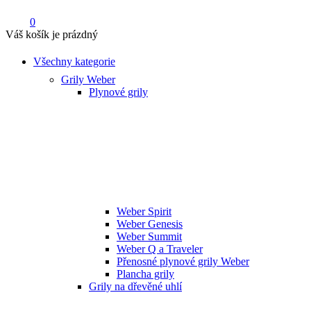
0
Váš košík je prázdný
Všechny kategorie
Grily Weber
Plynové grily
Weber Spirit
Weber Genesis
Weber Summit
Weber Q a Traveler
Přenosné plynové grily Weber
Plancha grily
Grily na dřevěné uhlí