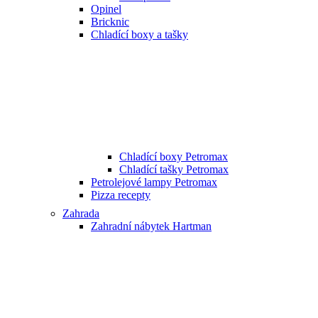
Opinel
Bricknic
Chladící boxy a tašky
Chladící boxy Petromax
Chladící tašky Petromax
Petrolejové lampy Petromax
Pizza recepty
Zahrada
Zahradní nábytek Hartman