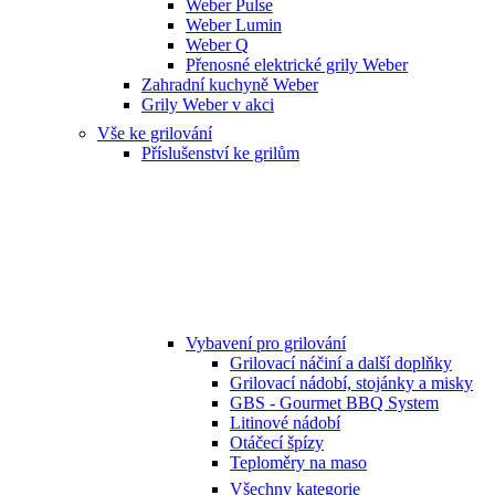
Weber Pulse
Weber Lumin
Weber Q
Přenosné elektrické grily Weber
Zahradní kuchyně Weber
Grily Weber v akci
Vše ke grilování
Příslušenství ke grilům
Vybavení pro grilování
Grilovací náčiní a další doplňky
Grilovací nádobí, stojánky a misky
GBS - Gourmet BBQ System
Litinové nádobí
Otáčecí špízy
Teploměry na maso
Všechny kategorie