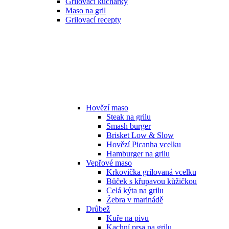
Grilovací kuchařky
Maso na gril
Grilovací recepty
Hovězí maso
Steak na grilu
Smash burger
Brisket Low & Slow
Hovězí Picanha vcelku
Hamburger na grilu
Vepřové maso
Krkovička grilovaná vcelku
Bůček s křupavou kůžičkou
Celá kýta na grilu
Žebra v marinádě
Drůbež
Kuře na pivu
Kachní prsa na grilu