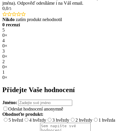
jména). Odpověď odesíláme i na Váš email.
0,0
/5
Nikdo
zatím produkt nehodnotil
0 recenzí
5
0×
4
0×
3
0×
2
0×
1
0×
Přidejte Vaše hodnocení
Jméno:
Odeslat hodnocení anonymně
Ohodnoťte produkt:
5 hvězd
4 hvězdy
3 hvězdy
2 hvězdy
1 hvězda