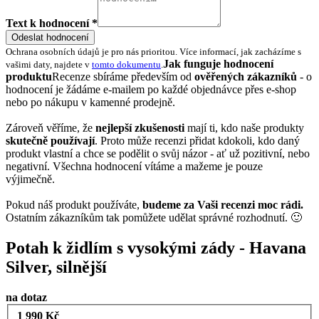
Text k hodnocení *
Odeslat hodnocení
Ochrana osobních údajů je pro nás prioritou. Více informací, jak zacházíme s
Jak funguje hodnocení
vašimi daty, najdete v
tomto dokumentu
.
produktu
Recenze sbíráme především od
ověřených zákazníků
- o
hodnocení je žádáme e-mailem po každé objednávce přes e-shop
nebo po nákupu v kamenné prodejně.
Zároveň věříme, že
nejlepší zkušenosti
mají ti, kdo naše produkty
skutečně používají
. Proto může recenzi přidat kdokoli, kdo daný
produkt vlastní a chce se podělit o svůj názor - ať už pozitivní, nebo
negativní. Všechna hodnocení vítáme a mažeme je pouze
výjimečně.
Pokud náš produkt používáte,
budeme za Vaši recenzi moc rádi.
Ostatním zákazníkům tak pomůžete udělat správné rozhodnutí. 🙂
Potah k židlím s vysokými zády - Havana
Silver, silnější
na dotaz
1 990 Kč