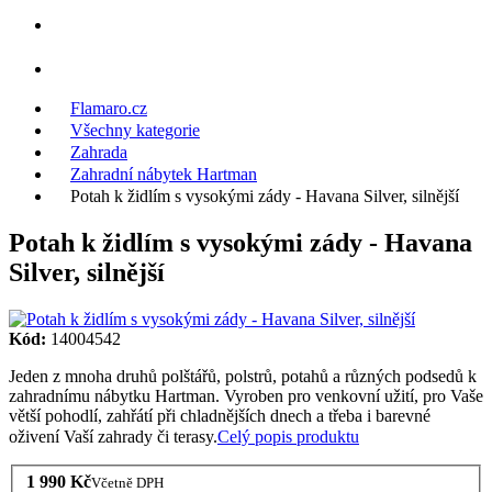
Flamaro.cz
Všechny kategorie
Zahrada
Zahradní nábytek Hartman
Potah k židlím s vysokými zády - Havana Silver, silnější
Potah k židlím s vysokými zády - Havana
Silver, silnější
Kód:
14004542
Jeden z mnoha druhů polštářů, polstrů, potahů a různých podsedů k
zahradnímu nábytku Hartman. Vyroben pro venkovní užití, pro Vaše
větší pohodlí, zahřátí při chladnějších dnech a třeba i barevné
oživení Vaší zahrady či terasy.
Celý popis produktu
1 990 Kč
Včetně DPH