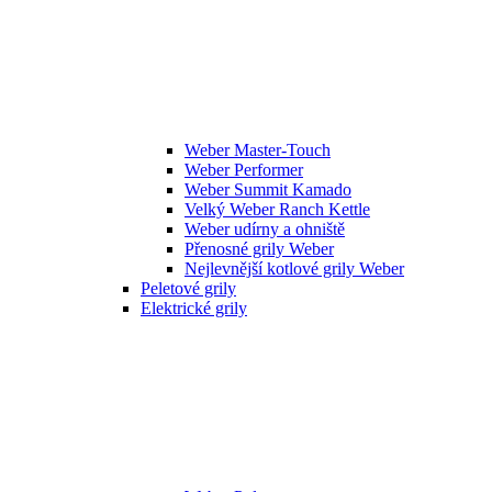
Weber Master-Touch
Weber Performer
Weber Summit Kamado
Velký Weber Ranch Kettle
Weber udírny a ohniště
Přenosné grily Weber
Nejlevnější kotlové grily Weber
Peletové grily
Elektrické grily