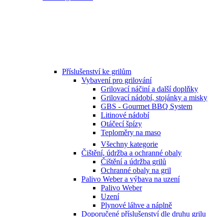
Příslušenství ke grilům
Vybavení pro grilování
Grilovací náčiní a další doplňky
Grilovací nádobí, stojánky a misky
GBS - Gourmet BBQ System
Litinové nádobí
Otáčecí špízy
Teploměry na maso
Všechny kategorie
Čištění, údržba a ochranné obaly
Čištění a údržba grilů
Ochranné obaly na gril
Palivo Weber a výbava na uzení
Palivo Weber
Uzení
Plynové láhve a náplně
Doporučené příslušenství dle druhu grilu