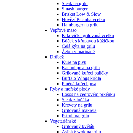
Steak na grilu
Smash burger
Brisket Low & Slow
Hovězí Picanha vcelku
Hamburger na grilu
Vepřové maso
Krkovička grilovaná vcelku
Bůček s křupavou kůžičkou
Celá kýta na grilu
Žebra v marinádě
Drůbež
Kuře na pivu
Kachní prsa na grilu
Grilované kuřecí paličky
Buffalo Wings křídla
Plněná kuřecí prsa
Ryby a mořské plody
Losos na cedrovém prkénku
Steak z tuňáka
Krevety na grilu
Grilovaná makrela
Pstruh na grilu
Vegetariánské
Grilovaný květák
Asijský wok na grilu