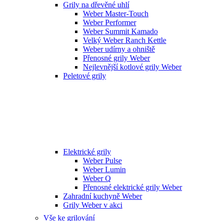
Grily na dřevěné uhlí
Weber Master-Touch
Weber Performer
Weber Summit Kamado
Velký Weber Ranch Kettle
Weber udírny a ohniště
Přenosné grily Weber
Nejlevnější kotlové grily Weber
Peletové grily
Elektrické grily
Weber Pulse
Weber Lumin
Weber Q
Přenosné elektrické grily Weber
Zahradní kuchyně Weber
Grily Weber v akci
Vše ke grilování