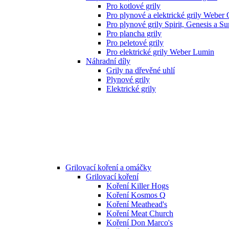
Pro kotlové grily
Pro plynové a elektrické grily Weber
Pro plynové grily Spirit, Genesis a S
Pro plancha grily
Pro peletové grily
Pro elektrické grily Weber Lumin
Náhradní díly
Grily na dřevěné uhlí
Plynové grily
Elektrické grily
Grilovací koření a omáčky
Grilovací koření
Koření Killer Hogs
Koření Kosmos Q
Koření Meathead's
Koření Meat Church
Koření Don Marco's