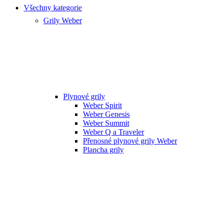
Všechny kategorie
Grily Weber
Plynové grily
Weber Spirit
Weber Genesis
Weber Summit
Weber Q a Traveler
Přenosné plynové grily Weber
Plancha grily