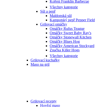
Koření Franklin Barbecue
Všechny kategorie
Sůl a pepř
Maldonská sůl
Kampotský pepř Pepper Field
Grilovací omáčky
Omáčky Rufus Teague
Omáčky Sweet Baby Ray's
Omáčky Stonewall Kitchen
Omáčky Blues Hog
Omáčky American Stockyard
Značka Killer Hogs
Všechny kategorie
Grilovací kuchařky
Maso na gril
Grilovací recepty
Hovězí maso