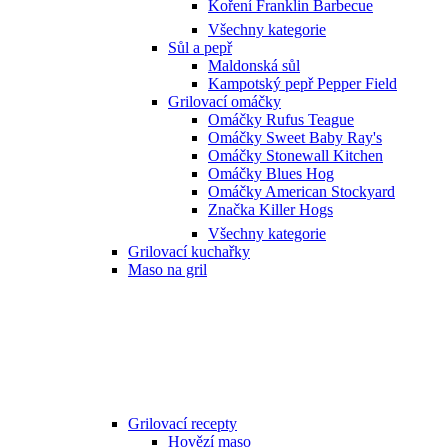
Koření Franklin Barbecue
Všechny kategorie
Sůl a pepř
Maldonská sůl
Kampotský pepř Pepper Field
Grilovací omáčky
Omáčky Rufus Teague
Omáčky Sweet Baby Ray's
Omáčky Stonewall Kitchen
Omáčky Blues Hog
Omáčky American Stockyard
Značka Killer Hogs
Všechny kategorie
Grilovací kuchařky
Maso na gril
Grilovací recepty
Hovězí maso