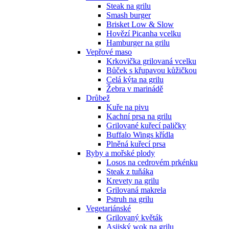
Steak na grilu
Smash burger
Brisket Low & Slow
Hovězí Picanha vcelku
Hamburger na grilu
Vepřové maso
Krkovička grilovaná vcelku
Bůček s křupavou kůžičkou
Celá kýta na grilu
Žebra v marinádě
Drůbež
Kuře na pivu
Kachní prsa na grilu
Grilované kuřecí paličky
Buffalo Wings křídla
Plněná kuřecí prsa
Ryby a mořské plody
Losos na cedrovém prkénku
Steak z tuňáka
Krevety na grilu
Grilovaná makrela
Pstruh na grilu
Vegetariánské
Grilovaný květák
Asijský wok na grilu