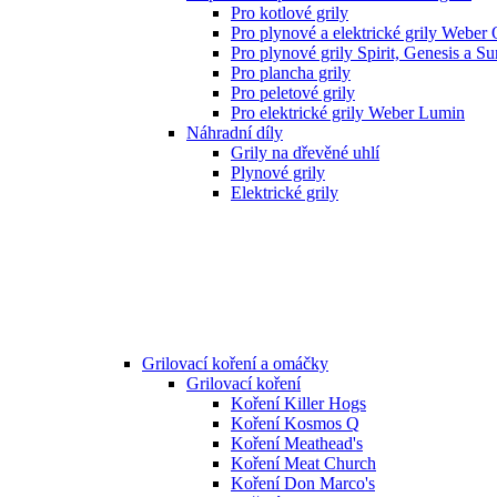
Pro kotlové grily
Pro plynové a elektrické grily Weber
Pro plynové grily Spirit, Genesis a S
Pro plancha grily
Pro peletové grily
Pro elektrické grily Weber Lumin
Náhradní díly
Grily na dřevěné uhlí
Plynové grily
Elektrické grily
Grilovací koření a omáčky
Grilovací koření
Koření Killer Hogs
Koření Kosmos Q
Koření Meathead's
Koření Meat Church
Koření Don Marco's