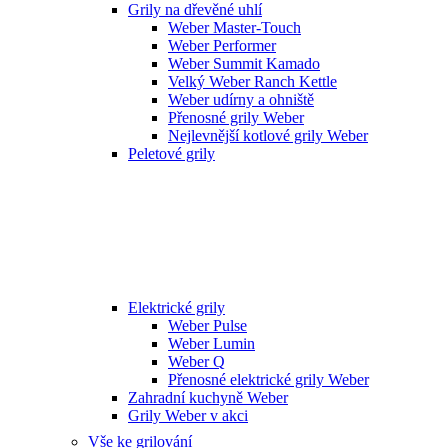
Grily na dřevěné uhlí
Weber Master-Touch
Weber Performer
Weber Summit Kamado
Velký Weber Ranch Kettle
Weber udírny a ohniště
Přenosné grily Weber
Nejlevnější kotlové grily Weber
Peletové grily
Elektrické grily
Weber Pulse
Weber Lumin
Weber Q
Přenosné elektrické grily Weber
Zahradní kuchyně Weber
Grily Weber v akci
Vše ke grilování