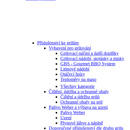
Příslušenství ke grilům
Vybavení pro grilování
Grilovací náčiní a další doplňky
Grilovací nádobí, stojánky a misky
GBS - Gourmet BBQ System
Litinové nádobí
Otáčecí špízy
Teploměry na maso
Všechny kategorie
Čištění, údržba a ochranné obaly
Čištění a údržba grilů
Ochranné obaly na gril
Palivo Weber a výbava na uzení
Palivo Weber
Uzení
Plynové láhve a náplně
Doporučené příslušenství dle druhu grilu