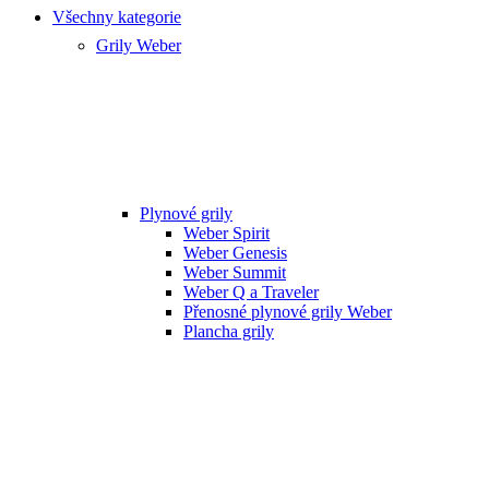
Všechny kategorie
Grily Weber
Plynové grily
Weber Spirit
Weber Genesis
Weber Summit
Weber Q a Traveler
Přenosné plynové grily Weber
Plancha grily