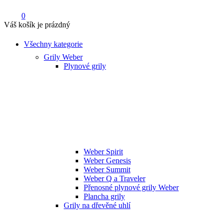
0
Váš košík je prázdný
Všechny kategorie
Grily Weber
Plynové grily
Weber Spirit
Weber Genesis
Weber Summit
Weber Q a Traveler
Přenosné plynové grily Weber
Plancha grily
Grily na dřevěné uhlí