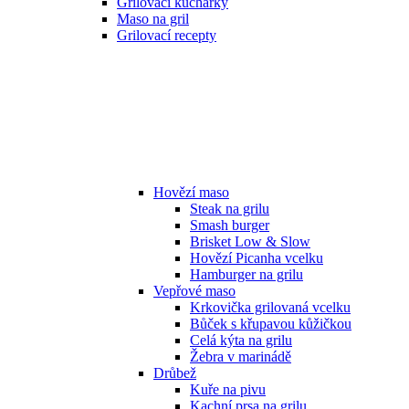
Grilovací kuchařky
Maso na gril
Grilovací recepty
Hovězí maso
Steak na grilu
Smash burger
Brisket Low & Slow
Hovězí Picanha vcelku
Hamburger na grilu
Vepřové maso
Krkovička grilovaná vcelku
Bůček s křupavou kůžičkou
Celá kýta na grilu
Žebra v marinádě
Drůbež
Kuře na pivu
Kachní prsa na grilu