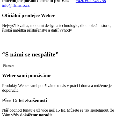
Potřebujete poradit? Jsme tu pro Vás!
+420 602 546 758
info@flamaro.cz
Oficiální prodejce Weber
Nejvyšší kvalita, moderní design a technologie, dlouholetá historie,
široká nabídka příslušenství a další výhody
“
S námi se nespálíte
”
‐Flamaro
Weber sami používáme
Produkty Weber sami používáme u nás v práci i doma a můžeme je
doporučit.
Přes 15 let zkušeností
Náš obchod funguje už více než 15 let. Můžete se tak spolehnout, že
Vám vždy
dokážeme poradit
.