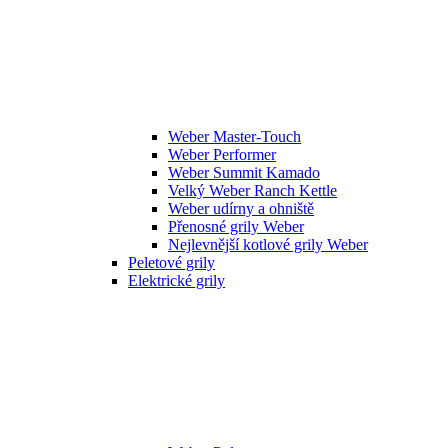
Weber Master-Touch
Weber Performer
Weber Summit Kamado
Velký Weber Ranch Kettle
Weber udírny a ohniště
Přenosné grily Weber
Nejlevnější kotlové grily Weber
Peletové grily
Elektrické grily