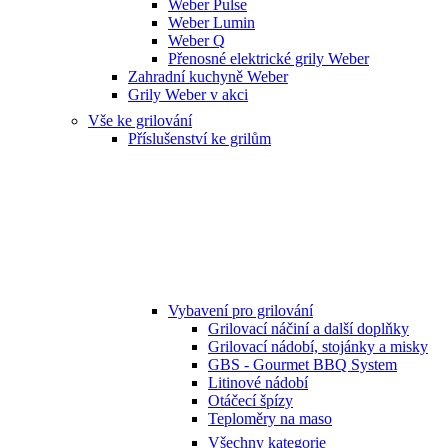
Weber Pulse
Weber Lumin
Weber Q
Přenosné elektrické grily Weber
Zahradní kuchyně Weber
Grily Weber v akci
Vše ke grilování
Příslušenství ke grilům
Vybavení pro grilování
Grilovací náčiní a další doplňky
Grilovací nádobí, stojánky a misky
GBS - Gourmet BBQ System
Litinové nádobí
Otáčecí špízy
Teploměry na maso
Všechny kategorie