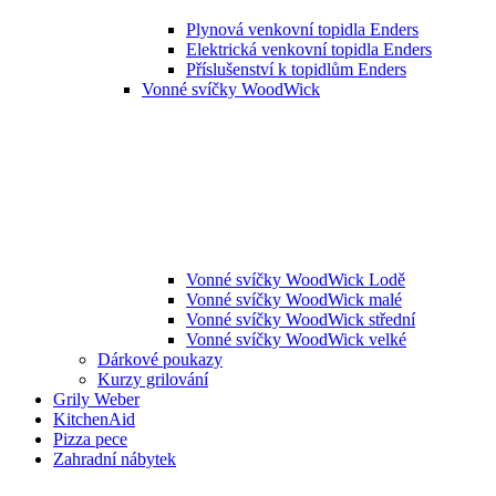
Plynová venkovní topidla Enders
Elektrická venkovní topidla Enders
Příslušenství k topidlům Enders
Vonné svíčky WoodWick
Vonné svíčky WoodWick Lodě
Vonné svíčky WoodWick malé
Vonné svíčky WoodWick střední
Vonné svíčky WoodWick velké
Dárkové poukazy
Kurzy grilování
Grily Weber
KitchenAid
Pizza pece
Zahradní nábytek