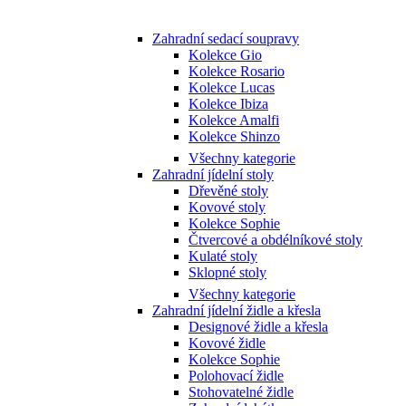
Zahradní sedací soupravy
Kolekce Gio
Kolekce Rosario
Kolekce Lucas
Kolekce Ibiza
Kolekce Amalfi
Kolekce Shinzo
Všechny kategorie
Zahradní jídelní stoly
Dřevěné stoly
Kovové stoly
Kolekce Sophie
Čtvercové a obdélníkové stoly
Kulaté stoly
Sklopné stoly
Všechny kategorie
Zahradní jídelní židle a křesla
Designové židle a křesla
Kovové židle
Kolekce Sophie
Polohovací židle
Stohovatelné židle