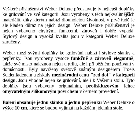
Veškeré příslušenství Weber Deluxe představuje ty nejlepší doplňky
ke grilování ve své kategorii. Jsou vyrobeny z těch nejkvalitnějších
materiálů, díky kterým nabízí dlouholetou životnost, v prvé řadě je
ale kladen důraz na jejich design. Weber Deluxe příslušenství je
nejen vybaveno chytrými funkcemi, zároveň i dobře vypadá.
Stylový design a vysoká kvalita jsou v kategorii Weber Deluxe
zaručeny.
Weber mezi svými doplňky ke grilování nabízí i stylové slánky a
pepřenky. Jsou vyrobeny vysoce
funkčně a zároveň elegantně
,
takže své místo naleznou nejen u grilu, ale i při běžném používání v
domácnosti. Byly navrženy světově známým designérem Troels
Seidenfadenem a získaly
mezinárodní cenu "red dot" v kategorii
design
. Jsou vhodné nejen ke grilování, ale i k Vašemu stolu. Tyto
doplňky jsou vybaveny originálním,
protiskluzovým, lehce
omyvatelným silikonovým povrchem
v černém provedení.
Balení obsahuje jednu slánku a jednu pepřenku
Weber Deluxe
o
výšce 10 cm
, které se budou vyjímat na každém jídelním stole.