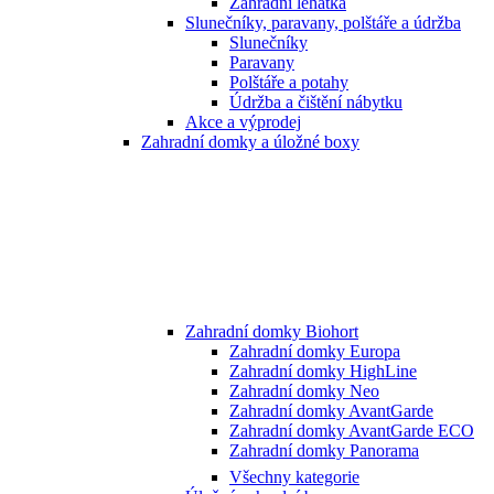
Zahradní lehátka
Slunečníky, paravany, polštáře a údržba
Slunečníky
Paravany
Polštáře a potahy
Údržba a čištění nábytku
Akce a výprodej
Zahradní domky a úložné boxy
Zahradní domky Biohort
Zahradní domky Europa
Zahradní domky HighLine
Zahradní domky Neo
Zahradní domky AvantGarde
Zahradní domky AvantGarde ECO
Zahradní domky Panorama
Všechny kategorie