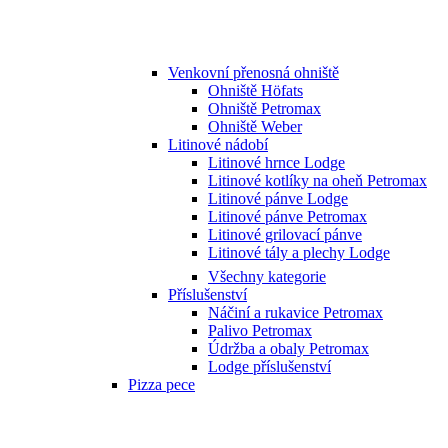
Venkovní přenosná ohniště
Ohniště Höfats
Ohniště Petromax
Ohniště Weber
Litinové nádobí
Litinové hrnce Lodge
Litinové kotlíky na oheň Petromax
Litinové pánve Lodge
Litinové pánve Petromax
Litinové grilovací pánve
Litinové tály a plechy Lodge
Všechny kategorie
Příslušenství
Náčiní a rukavice Petromax
Palivo Petromax
Údržba a obaly Petromax
Lodge příslušenství
Pizza pece