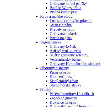
Grilované kuřecí paličky
Buffalo Wings křídla
Plněná kuřecí prsa
Ryby a mořské plody
Losos na cedrovém prkénku
Steak z tuňáka
Krevety na grilu
Grilovaná makrela
Pstruh na grilu
Vegetariánské
Grilovaný květák
Asijský wok na grilu
Salát z grilované zeleniny
Vegetariánský burger
Grilovaný Hermelín s brusinkami
Předkrmy a snacky
Pizza na grilu
Kroucená pizza
Slaný italský závin
Středomořské slávky
Přílohy
Pečené brambory Hasselback
Zapečené gnocchi
Kukuřice na grilu
Dokonalé batátové hranolky