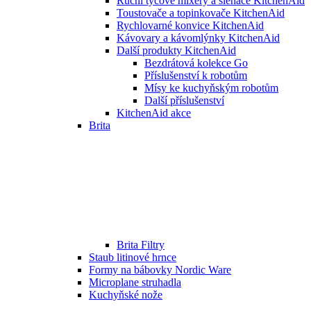
Ruční tyčové mixéry a šlehače KitchenAid
Toustovače a topinkovače KitchenAid
Rychlovarné konvice KitchenAid
Kávovary a kávomlýnky KitchenAid
Další produkty KitchenAid
Bezdrátová kolekce Go
Příslušenství k robotům
Mísy ke kuchyňským robotům
Další příslušenství
KitchenAid akce
Brita
Brita Filtry
Staub litinové hrnce
Formy na bábovky Nordic Ware
Microplane struhadla
Kuchyňské nože