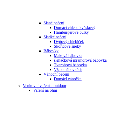
Slané pečení
Domácí chleba kváskový
Hamburgerové bulky
Sladké pečení
Dýňový chlebíček
Skořicové šneky
Bábovky
Maková bábovka
šlehačková mramorová bábovka
Tvarohová bábovka
Vše o bábovkách
Vánoční pečení
Domácí vánočka
Venkovní vaření a outdoor
Vaření na ohni