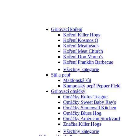
Grilovací koření
Koření Killer Hogs
Koření Kosmos Q
Koření Meathead's
Koření Meat Church
Koření Don Marco's
Koření Franklin Barbecue
Všechny kategorie
Sůl a pepř
Maldonská sůl
Kampotský pepř Pepper Field
Grilovací omáčky
Omáčky Rufus Teague
Omáčky Sweet Baby Ray's
Omáčky Stonewall Kitchen
Omáčky Blues Hog
Omáčky American Stockyard
Značka Killer Hogs
Všechny kategorie