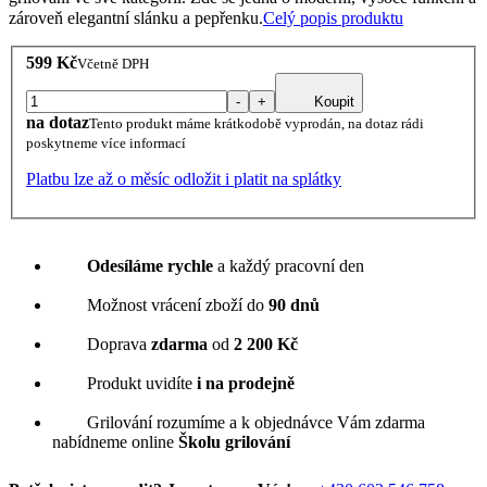
zároveň elegantní slánku a pepřenku.
Celý popis produktu
599 Kč
Včetně DPH
-
+
Koupit
na dotaz
Tento produkt máme krátkodobě vyprodán, na dotaz rádi
poskytneme více informací
Platbu lze až o měsíc odložit i platit na splátky
Odesíláme rychle
a každý pracovní den
Možnost vrácení zboží do
90 dnů
Doprava
zdarma
od
2 200 Kč
Produkt uvidíte
i na prodejně
Grilování rozumíme a k objednávce Vám zdarma
nabídneme online
Školu grilování