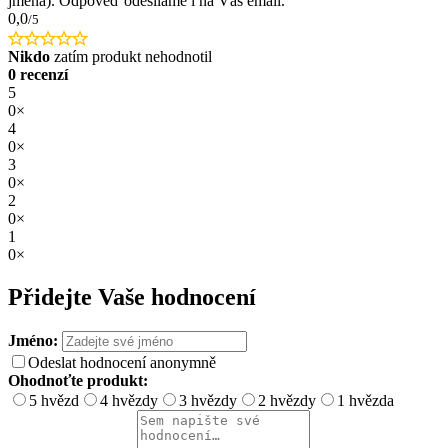
jména). Odpověď odesíláme i na Váš email.
0,0
/5
Nikdo
zatím produkt nehodnotil
0 recenzí
5
0×
4
0×
3
0×
2
0×
1
0×
Přidejte Vaše hodnocení
Jméno:
Odeslat hodnocení anonymně
Ohodnoťte produkt:
5 hvězd
4 hvězdy
3 hvězdy
2 hvězdy
1 hvězda