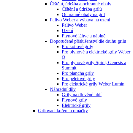
Čištění, údržba a ochranné obaly
Čištění a údržba grilů
Ochranné obaly na gril
Palivo Weber a výbava na uzení
Palivo Weber
Uzení
Plynové láhve a náplně
Doporučené příslušenství dle druhu grilu
Pro kotlové grily
Pro plynové a elektrické grily Weber
Q
Pro plynové grily Spirit, Genesis a
Summit
Pro plancha grily
Pro peletové grily
Pro elektrické grily Weber Lumin
Náhradní díly
Grily na dřevěné uhlí
Plynové grily
Elektrické grily
Grilovací koření a omáčky