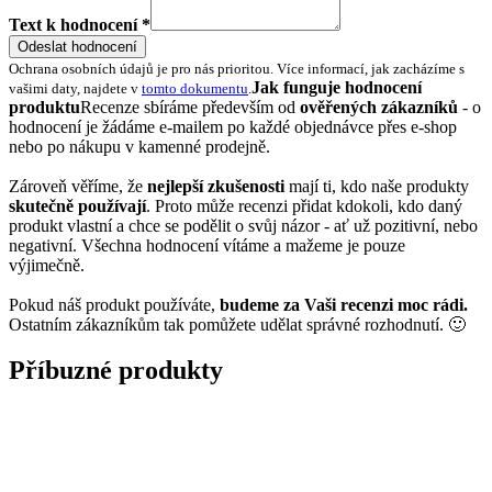
Text k hodnocení *
Odeslat hodnocení
Ochrana osobních údajů je pro nás prioritou. Více informací, jak zacházíme s
Jak funguje hodnocení
vašimi daty, najdete v
tomto dokumentu
.
produktu
Recenze sbíráme především od
ověřených zákazníků
- o
hodnocení je žádáme e-mailem po každé objednávce přes e-shop
nebo po nákupu v kamenné prodejně.
Zároveň věříme, že
nejlepší zkušenosti
mají ti, kdo naše produkty
skutečně používají
. Proto může recenzi přidat kdokoli, kdo daný
produkt vlastní a chce se podělit o svůj názor - ať už pozitivní, nebo
negativní. Všechna hodnocení vítáme a mažeme je pouze
výjimečně.
Pokud náš produkt používáte,
budeme za Vaši recenzi moc rádi.
Ostatním zákazníkům tak pomůžete udělat správné rozhodnutí. 🙂
Příbuzné produkty