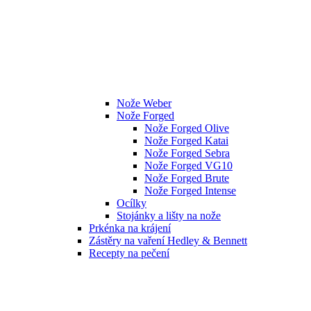
Nože Weber
Nože Forged
Nože Forged Olive
Nože Forged Katai
Nože Forged Sebra
Nože Forged VG10
Nože Forged Brute
Nože Forged Intense
Ocílky
Stojánky a lišty na nože
Prkénka na krájení
Zástěry na vaření Hedley & Bennett
Recepty na pečení