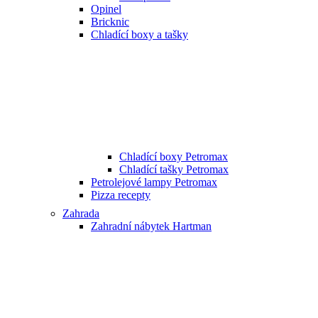
Opinel
Bricknic
Chladící boxy a tašky
Chladící boxy Petromax
Chladící tašky Petromax
Petrolejové lampy Petromax
Pizza recepty
Zahrada
Zahradní nábytek Hartman