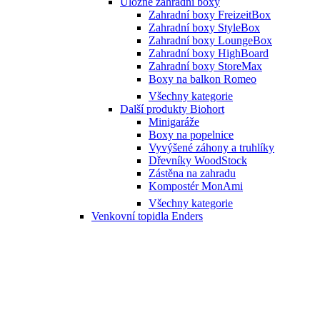
Úložné zahradní boxy
Zahradní boxy FreizeitBox
Zahradní boxy StyleBox
Zahradní boxy LoungeBox
Zahradní boxy HighBoard
Zahradní boxy StoreMax
Boxy na balkon Romeo
Všechny kategorie
Další produkty Biohort
Minigaráže
Boxy na popelnice
Vyvýšené záhony a truhlíky
Dřevníky WoodStock
Zástěna na zahradu
Kompostér MonAmi
Všechny kategorie
Venkovní topidla Enders