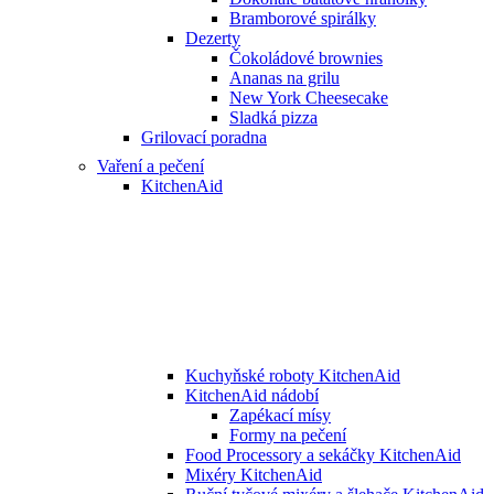
Bramborové spirálky
Dezerty
Čokoládové brownies
Ananas na grilu
New York Cheesecake
Sladká pizza
Grilovací poradna
Vaření a pečení
KitchenAid
Kuchyňské roboty KitchenAid
KitchenAid nádobí
Zapékací mísy
Formy na pečení
Food Processory a sekáčky KitchenAid
Mixéry KitchenAid