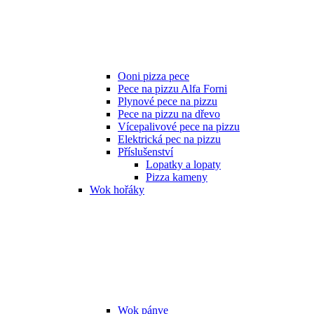
Ooni pizza pece
Pece na pizzu Alfa Forni
Plynové pece na pizzu
Pece na pizzu na dřevo
Vícepalivové pece na pizzu
Elektrická pec na pizzu
Příslušenství
Lopatky a lopaty
Pizza kameny
Wok hořáky
Wok pánve