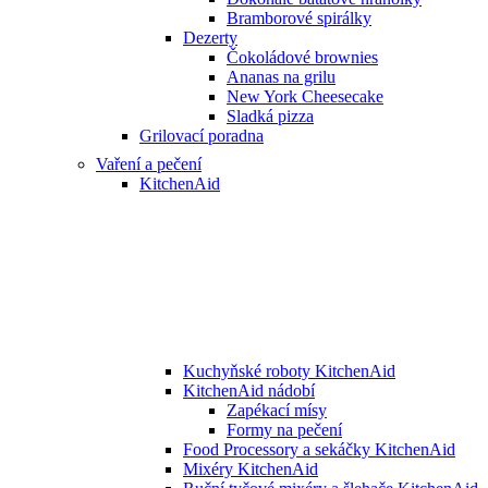
Bramborové spirálky
Dezerty
Čokoládové brownies
Ananas na grilu
New York Cheesecake
Sladká pizza
Grilovací poradna
Vaření a pečení
KitchenAid
Kuchyňské roboty KitchenAid
KitchenAid nádobí
Zapékací mísy
Formy na pečení
Food Processory a sekáčky KitchenAid
Mixéry KitchenAid