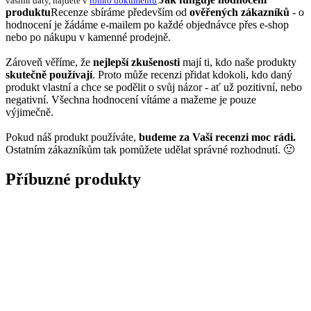
vašimi daty, najdete v
tomto dokumentu
.
produktu
Recenze sbíráme především od
ověřených zákazníků
- o
hodnocení je žádáme e-mailem po každé objednávce přes e-shop
nebo po nákupu v kamenné prodejně.
Zároveň věříme, že
nejlepší zkušenosti
mají ti, kdo naše produkty
skutečně používají
. Proto může recenzi přidat kdokoli, kdo daný
produkt vlastní a chce se podělit o svůj názor - ať už pozitivní, nebo
negativní. Všechna hodnocení vítáme a mažeme je pouze
výjimečně.
Pokud náš produkt používáte,
budeme za Vaši recenzi moc rádi.
Ostatním zákazníkům tak pomůžete udělat správné rozhodnutí. 🙂
Příbuzné produkty