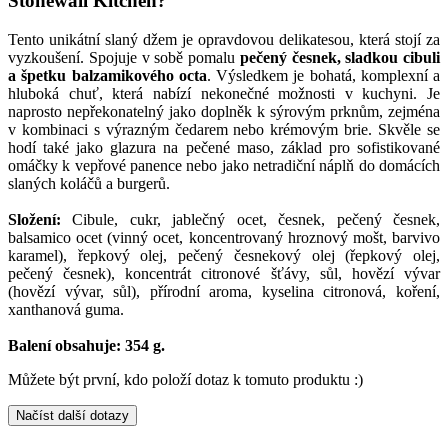
Stonewall Kitchen?
Tento unikátní slaný džem je opravdovou delikatesou, která stojí za
vyzkoušení. Spojuje v sobě pomalu
pečený česnek, sladkou cibuli
a špetku balzamikového octa
. Výsledkem je bohatá, komplexní a
hluboká chuť, která nabízí nekonečné možnosti v kuchyni. Je
naprosto nepřekonatelný jako doplněk k sýrovým prknům, zejména
v kombinaci s výrazným čedarem nebo krémovým brie. Skvěle se
hodí také jako glazura na pečené maso, základ pro sofistikované
omáčky k vepřové panence nebo jako netradiční náplň do domácích
slaných koláčů a burgerů.
Složení:
Cibule, cukr, jablečný ocet, česnek, pečený česnek,
balsamico ocet (vinný ocet, koncentrovaný hroznový mošt, barvivo
karamel), řepkový olej, pečený česnekový olej (řepkový olej,
pečený česnek), koncentrát citronové šťávy, sůl, hovězí vývar
(hovězí vývar, sůl), přírodní aroma, kyselina citronová, koření,
xanthanová guma.
Balení obsahuje: 354 g.
Můžete být první, kdo položí dotaz k tomuto produktu :)
Načíst další dotazy