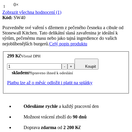
0×
1
Zobrazit všechna hodnocení (1)
Kód:
SW40
Pozvedněte své vaření s džemem z pečeného česneku a cibule od
Stonewall Kitchen. Tato delikátní slaná zavařenina je ideální k
sýrům, pečenému masu nebo jako tajná ingredience do vašich
nejoblíbenějších burgerů.
Celý popis produktu
299 Kč
Včetně DPH
-
+
Koupit
skladem
Připraveno ihned k odeslání
Platbu lze až o měsíc odložit i platit na splátky
Odesíláme rychle
a každý pracovní den
Možnost vrácení zboží do
90 dnů
Doprava
zdarma
od
2 200 Kč