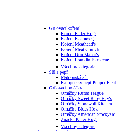
Grilovací koření
Koření Killer Hogs
Koření Kosmos Q
Koření Meathead's
Koření Meat Church
Koření Don Marco's
Koření Franklin Barbecue
Všechny kategorie
Sůl a pepř
Maldonská sůl
Kampotský pepř Pepper Field
Grilovací omáčky
Omáčky Rufus Teague
Omáčky Sweet Baby Ray's
Omáčky Stonewall Kitchen
Omáčky Blues Hog
Omáčky American Stockyard
Značka Killer Hogs
Všechny kategorie