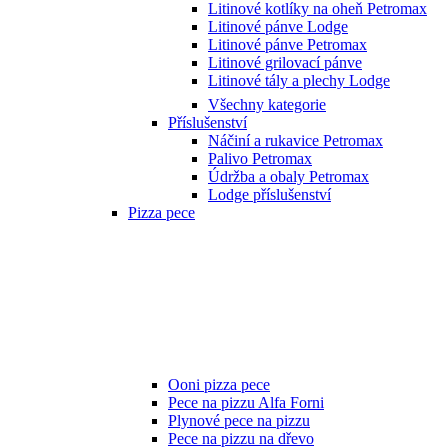
Litinové kotlíky na oheň Petromax
Litinové pánve Lodge
Litinové pánve Petromax
Litinové grilovací pánve
Litinové tály a plechy Lodge
Všechny kategorie
Příslušenství
Náčiní a rukavice Petromax
Palivo Petromax
Údržba a obaly Petromax
Lodge příslušenství
Pizza pece
Ooni pizza pece
Pece na pizzu Alfa Forni
Plynové pece na pizzu
Pece na pizzu na dřevo