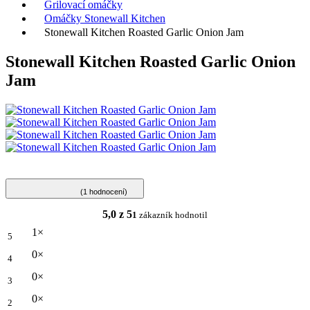
Grilovací omáčky
Omáčky Stonewall Kitchen
Stonewall Kitchen Roasted Garlic Onion Jam
Stonewall Kitchen Roasted Garlic Onion
Jam
(1 hodnocení)
5,0 z 5
1
zákazník hodnotil
1×
5
0×
4
0×
3
0×
2