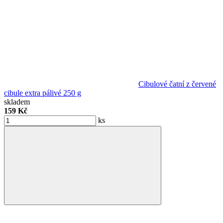
Cibulové čatní z červené
cibule extra pálivé 250 g
skladem
159 Kč
ks