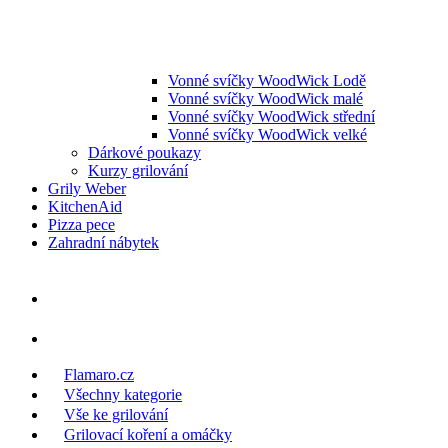
Vonné svíčky WoodWick Lodě
Vonné svíčky WoodWick malé
Vonné svíčky WoodWick střední
Vonné svíčky WoodWick velké
Dárkové poukazy
Kurzy grilování
Grily Weber
KitchenAid
Pizza pece
Zahradní nábytek
Flamaro.cz
Všechny kategorie
Vše ke grilování
Grilovací koření a omáčky