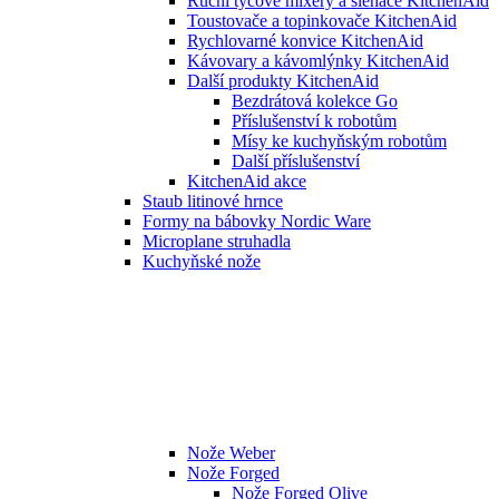
Ruční tyčové mixéry a šlehače KitchenAid
Toustovače a topinkovače KitchenAid
Rychlovarné konvice KitchenAid
Kávovary a kávomlýnky KitchenAid
Další produkty KitchenAid
Bezdrátová kolekce Go
Příslušenství k robotům
Mísy ke kuchyňským robotům
Další příslušenství
KitchenAid akce
Staub litinové hrnce
Formy na bábovky Nordic Ware
Microplane struhadla
Kuchyňské nože
Nože Weber
Nože Forged
Nože Forged Olive