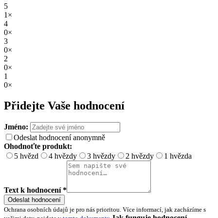
5
1×
4
0×
3
0×
2
0×
1
0×
Přidejte Vaše hodnocení
Jméno:
Odeslat hodnocení anonymně
Ohodnoťte produkt:
5 hvězd
4 hvězdy
3 hvězdy
2 hvězdy
1 hvězda
Text k hodnocení *
Odeslat hodnocení
Ochrana osobních údajů je pro nás prioritou. Více informací, jak zacházíme s
Jak funguje hodnocení