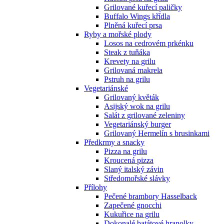
Grilované kuřecí paličky
Buffalo Wings křídla
Plněná kuřecí prsa
Ryby a mořské plody
Losos na cedrovém prkénku
Steak z tuňáka
Krevety na grilu
Grilovaná makrela
Pstruh na grilu
Vegetariánské
Grilovaný květák
Asijský wok na grilu
Salát z grilované zeleniny
Vegetariánský burger
Grilovaný Hermelín s brusinkami
Předkrmy a snacky
Pizza na grilu
Kroucená pizza
Slaný italský závin
Středomořské slávky
Přílohy
Pečené brambory Hasselback
Zapečené gnocchi
Kukuřice na grilu
Dokonalé batátové hranolky