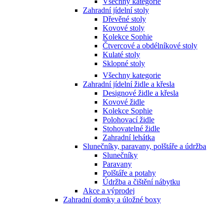
Všechny kategorie
Zahradní jídelní stoly
Dřevěné stoly
Kovové stoly
Kolekce Sophie
Čtvercové a obdélníkové stoly
Kulaté stoly
Sklopné stoly
Všechny kategorie
Zahradní jídelní židle a křesla
Designové židle a křesla
Kovové židle
Kolekce Sophie
Polohovací židle
Stohovatelné židle
Zahradní lehátka
Slunečníky, paravany, polštáře a údržba
Slunečníky
Paravany
Polštáře a potahy
Údržba a čištění nábytku
Akce a výprodej
Zahradní domky a úložné boxy