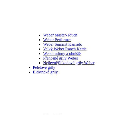
Weber Master-Touch
Weber Performer
Weber Summit Kamado
Velký Weber Ranch Kettle
Weber udírny a ohniště
Přenosné grily Weber
Nejlevnější kotlové grily Weber
Peletové grily
Elektrické grily