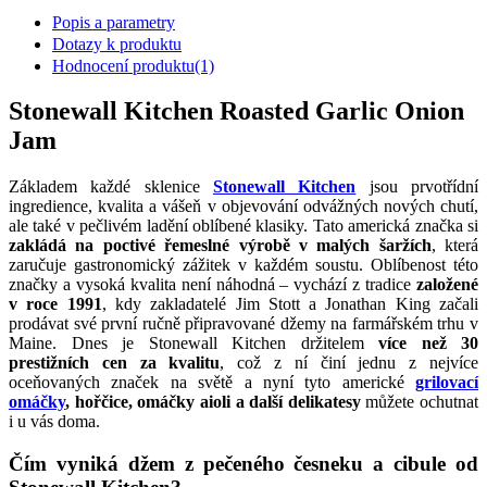
Popis a parametry
Dotazy k produktu
Hodnocení produktu
(1)
Stonewall Kitchen Roasted Garlic Onion
Jam
Základem každé sklenice
Stonewall Kitchen
jsou prvotřídní
ingredience, kvalita a vášeň v objevování odvážných nových chutí,
ale také v pečlivém ladění oblíbené klasiky. Tato americká značka si
zakládá na poctivé řemeslné výrobě v malých šaržích
, která
zaručuje gastronomický zážitek v každém soustu. Oblíbenost této
značky a vysoká kvalita není náhodná – vychází z tradice
založené
v roce 1991
, kdy zakladatelé Jim Stott a Jonathan King začali
prodávat své první ručně připravované džemy na farmářském trhu v
Maine. Dnes je Stonewall Kitchen držitelem
více než 30
prestižních cen za kvalitu
, což z ní činí jednu z nejvíce
oceňovaných značek na světě a nyní tyto americké
grilovací
omáčky
, hořčice, omáčky aioli a další delikatesy
můžete ochutnat
i u vás doma.
Čím vyniká džem z pečeného česneku a cibule od