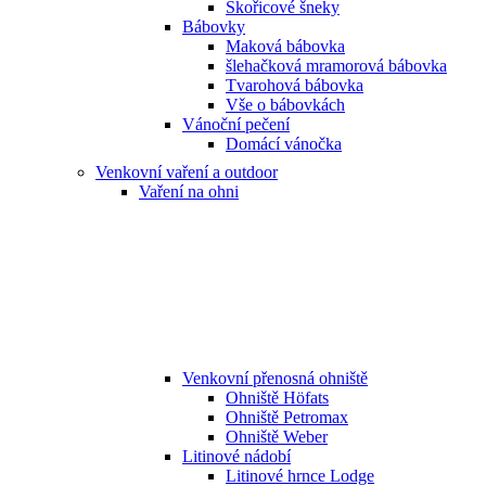
Skořicové šneky
Bábovky
Maková bábovka
šlehačková mramorová bábovka
Tvarohová bábovka
Vše o bábovkách
Vánoční pečení
Domácí vánočka
Venkovní vaření a outdoor
Vaření na ohni
Venkovní přenosná ohniště
Ohniště Höfats
Ohniště Petromax
Ohniště Weber
Litinové nádobí
Litinové hrnce Lodge