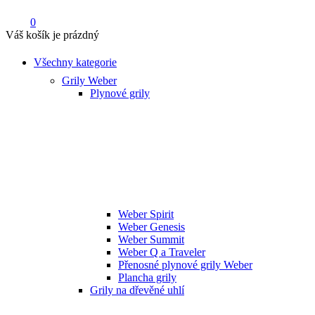
0
Váš košík je prázdný
Všechny kategorie
Grily Weber
Plynové grily
Weber Spirit
Weber Genesis
Weber Summit
Weber Q a Traveler
Přenosné plynové grily Weber
Plancha grily
Grily na dřevěné uhlí