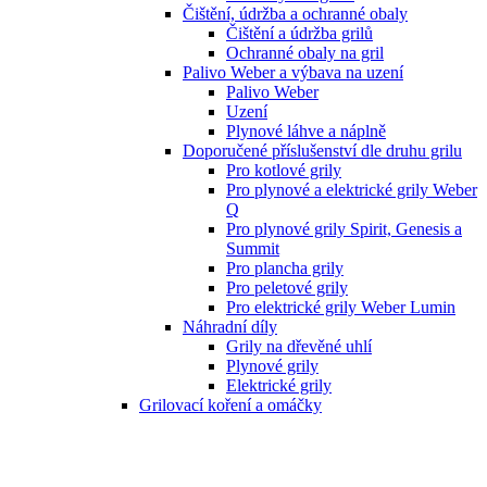
Čištění, údržba a ochranné obaly
Čištění a údržba grilů
Ochranné obaly na gril
Palivo Weber a výbava na uzení
Palivo Weber
Uzení
Plynové láhve a náplně
Doporučené příslušenství dle druhu grilu
Pro kotlové grily
Pro plynové a elektrické grily Weber
Q
Pro plynové grily Spirit, Genesis a
Summit
Pro plancha grily
Pro peletové grily
Pro elektrické grily Weber Lumin
Náhradní díly
Grily na dřevěné uhlí
Plynové grily
Elektrické grily
Grilovací koření a omáčky