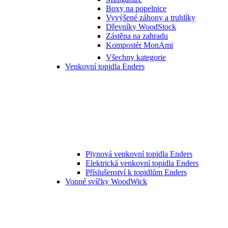
Boxy na popelnice
Vyvýšené záhony a truhlíky
Dřevníky WoodStock
Zástěna na zahradu
Kompostér MonAmi
Všechny kategorie
Venkovní topidla Enders
Plynová venkovní topidla Enders
Elektrická venkovní topidla Enders
Příslušenství k topidlům Enders
Vonné svíčky WoodWick