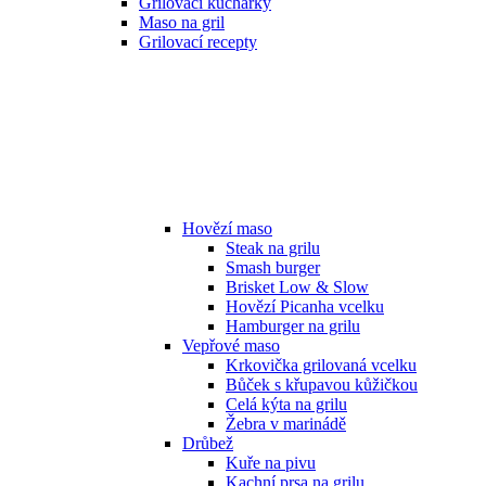
Grilovací kuchařky
Maso na gril
Grilovací recepty
Hovězí maso
Steak na grilu
Smash burger
Brisket Low & Slow
Hovězí Picanha vcelku
Hamburger na grilu
Vepřové maso
Krkovička grilovaná vcelku
Bůček s křupavou kůžičkou
Celá kýta na grilu
Žebra v marinádě
Drůbež
Kuře na pivu
Kachní prsa na grilu