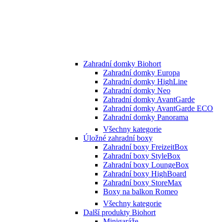
Zahradní domky Biohort
Zahradní domky Europa
Zahradní domky HighLine
Zahradní domky Neo
Zahradní domky AvantGarde
Zahradní domky AvantGarde ECO
Zahradní domky Panorama
Všechny kategorie
Úložné zahradní boxy
Zahradní boxy FreizeitBox
Zahradní boxy StyleBox
Zahradní boxy LoungeBox
Zahradní boxy HighBoard
Zahradní boxy StoreMax
Boxy na balkon Romeo
Všechny kategorie
Další produkty Biohort
Minigaráže