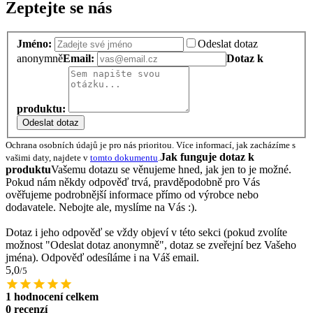
Zeptejte se nás
Jméno:
Odeslat dotaz
anonymně
Email:
Dotaz k
produktu:
Odeslat dotaz
Ochrana osobních údajů je pro nás prioritou. Více informací, jak zacházíme s
Jak funguje dotaz k
vašimi daty, najdete v
tomto dokumentu
.
produktu
Vašemu dotazu se věnujeme hned, jak jen to je možné.
Pokud nám někdy odpověď trvá, pravděpodobně pro Vás
ověřujeme podrobnější informace přímo od výrobce nebo
dodavatele. Nebojte ale, myslíme na Vás :).
Dotaz i jeho odpověď se vždy objeví v této sekci (pokud zvolíte
možnost "Odeslat dotaz anonymně", dotaz se zveřejní bez Vašeho
jména). Odpověď odesíláme i na Váš email.
5,0
/5
1 hodnocení celkem
0 recenzí