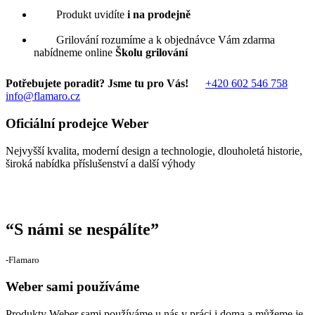
Produkt uvidíte
i na prodejně
Grilování rozumíme a k objednávce Vám zdarma
nabídneme online
Školu grilování
Potřebujete poradit? Jsme tu pro Vás!
+420 602 546 758
info@flamaro.cz
Oficiální prodejce Weber
Nejvyšší kvalita, moderní design a technologie, dlouholetá historie,
široká nabídka příslušenství a další výhody
“
S námi se nespálíte
”
‐Flamaro
Weber sami používáme
Produkty Weber sami používáme u nás v práci i doma a můžeme je