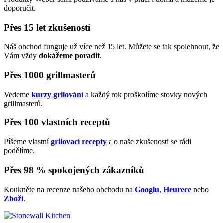
doporučit.
Přes 15 let zkušeností
Náš obchod funguje už více než 15 let. Můžete se tak spolehnout, že
Vám vždy
dokážeme poradit
.
Přes 1000 grillmasterů
Vedeme
kurzy grilování
a každý rok proškolíme stovky nových
grillmasterů.
Přes 100 vlastních receptů
Píšeme vlastní
grilovací recepty
a o naše zkušenosti se rádi
podělíme.
Přes 98 % spokojených zákazníků
Koukněte na recenze našeho obchodu na
Googlu
,
Heurece
nebo
Zboží
.