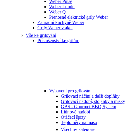
Weber Pulse
Weber Lumin
Weber Q
Přenosné elektrické grily Weber
Zahradní kuchyně Weber
Grily Weber v akci
Vše ke grilování
Příslušenství ke grilům
Vybavení pro grilování
Grilovací náčiní a další doplňky
Grilovací nádobí, stojánky a misky
GBS - Gourmet BBQ System
Litinové nádobí
Otáčecí špízy
Teploměry na maso
Všechny kategorie