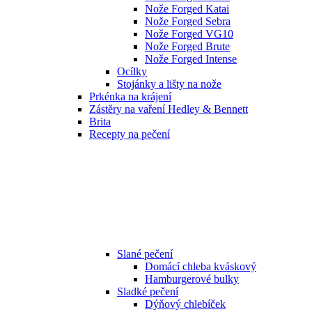
Nože Forged Katai
Nože Forged Sebra
Nože Forged VG10
Nože Forged Brute
Nože Forged Intense
Ocílky
Stojánky a lišty na nože
Prkénka na krájení
Zástěry na vaření Hedley & Bennett
Brita
Recepty na pečení
Slané pečení
Domácí chleba kváskový
Hamburgerové bulky
Sladké pečení
Dýňový chlebíček