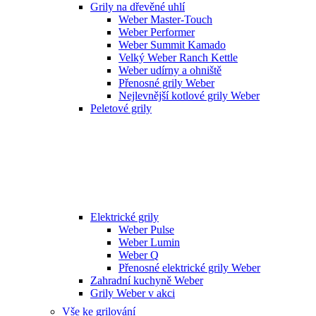
Grily na dřevěné uhlí
Weber Master-Touch
Weber Performer
Weber Summit Kamado
Velký Weber Ranch Kettle
Weber udírny a ohniště
Přenosné grily Weber
Nejlevnější kotlové grily Weber
Peletové grily
Elektrické grily
Weber Pulse
Weber Lumin
Weber Q
Přenosné elektrické grily Weber
Zahradní kuchyně Weber
Grily Weber v akci
Vše ke grilování