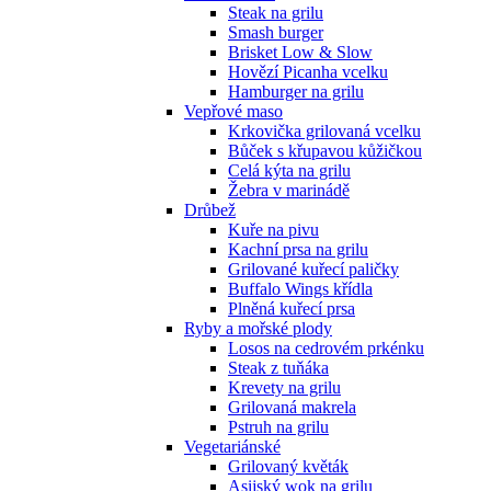
Steak na grilu
Smash burger
Brisket Low & Slow
Hovězí Picanha vcelku
Hamburger na grilu
Vepřové maso
Krkovička grilovaná vcelku
Bůček s křupavou kůžičkou
Celá kýta na grilu
Žebra v marinádě
Drůbež
Kuře na pivu
Kachní prsa na grilu
Grilované kuřecí paličky
Buffalo Wings křídla
Plněná kuřecí prsa
Ryby a mořské plody
Losos na cedrovém prkénku
Steak z tuňáka
Krevety na grilu
Grilovaná makrela
Pstruh na grilu
Vegetariánské
Grilovaný květák
Asijský wok na grilu