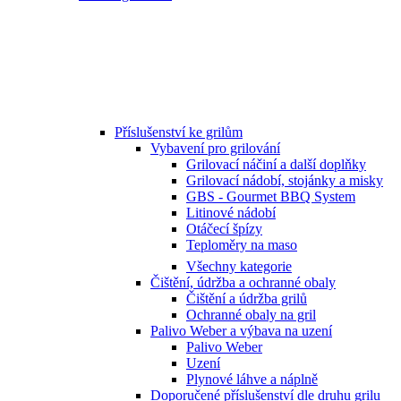
Příslušenství ke grilům
Vybavení pro grilování
Grilovací náčiní a další doplňky
Grilovací nádobí, stojánky a misky
GBS - Gourmet BBQ System
Litinové nádobí
Otáčecí špízy
Teploměry na maso
Všechny kategorie
Čištění, údržba a ochranné obaly
Čištění a údržba grilů
Ochranné obaly na gril
Palivo Weber a výbava na uzení
Palivo Weber
Uzení
Plynové láhve a náplně
Doporučené příslušenství dle druhu grilu