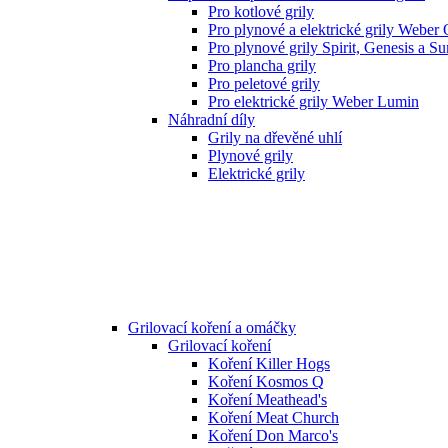
Pro kotlové grily
Pro plynové a elektrické grily Weber
Pro plynové grily Spirit, Genesis a S
Pro plancha grily
Pro peletové grily
Pro elektrické grily Weber Lumin
Náhradní díly
Grily na dřevěné uhlí
Plynové grily
Elektrické grily
Grilovací koření a omáčky
Grilovací koření
Koření Killer Hogs
Koření Kosmos Q
Koření Meathead's
Koření Meat Church
Koření Don Marco's