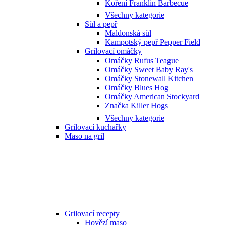
Koření Franklin Barbecue
Všechny kategorie
Sůl a pepř
Maldonská sůl
Kampotský pepř Pepper Field
Grilovací omáčky
Omáčky Rufus Teague
Omáčky Sweet Baby Ray's
Omáčky Stonewall Kitchen
Omáčky Blues Hog
Omáčky American Stockyard
Značka Killer Hogs
Všechny kategorie
Grilovací kuchařky
Maso na gril
Grilovací recepty
Hovězí maso