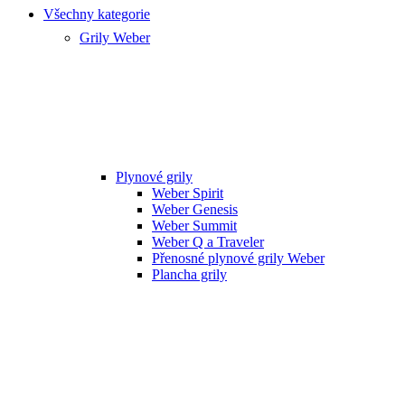
Všechny kategorie
Grily Weber
Plynové grily
Weber Spirit
Weber Genesis
Weber Summit
Weber Q a Traveler
Přenosné plynové grily Weber
Plancha grily