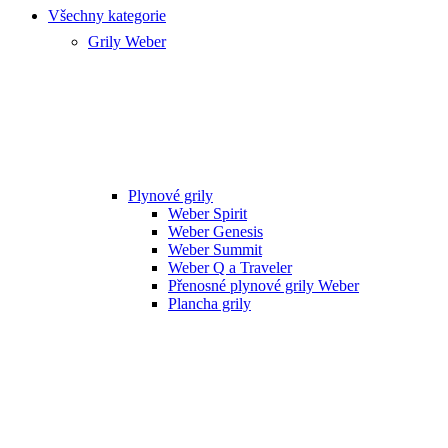
Všechny kategorie
Grily Weber
Plynové grily
Weber Spirit
Weber Genesis
Weber Summit
Weber Q a Traveler
Přenosné plynové grily Weber
Plancha grily