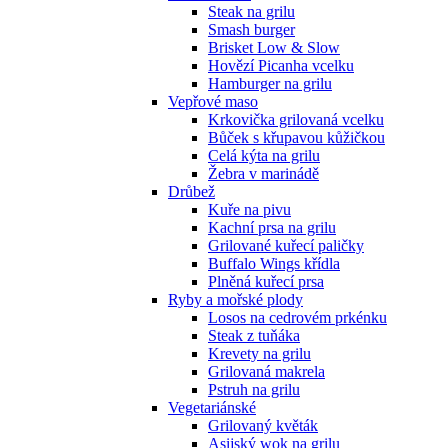
Steak na grilu
Smash burger
Brisket Low & Slow
Hovězí Picanha vcelku
Hamburger na grilu
Vepřové maso
Krkovička grilovaná vcelku
Bůček s křupavou kůžičkou
Celá kýta na grilu
Žebra v marinádě
Drůbež
Kuře na pivu
Kachní prsa na grilu
Grilované kuřecí paličky
Buffalo Wings křídla
Plněná kuřecí prsa
Ryby a mořské plody
Losos na cedrovém prkénku
Steak z tuňáka
Krevety na grilu
Grilovaná makrela
Pstruh na grilu
Vegetariánské
Grilovaný květák
Asijský wok na grilu