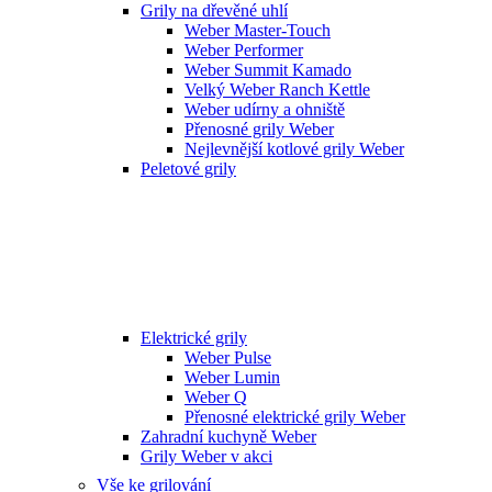
Grily na dřevěné uhlí
Weber Master-Touch
Weber Performer
Weber Summit Kamado
Velký Weber Ranch Kettle
Weber udírny a ohniště
Přenosné grily Weber
Nejlevnější kotlové grily Weber
Peletové grily
Elektrické grily
Weber Pulse
Weber Lumin
Weber Q
Přenosné elektrické grily Weber
Zahradní kuchyně Weber
Grily Weber v akci
Vše ke grilování