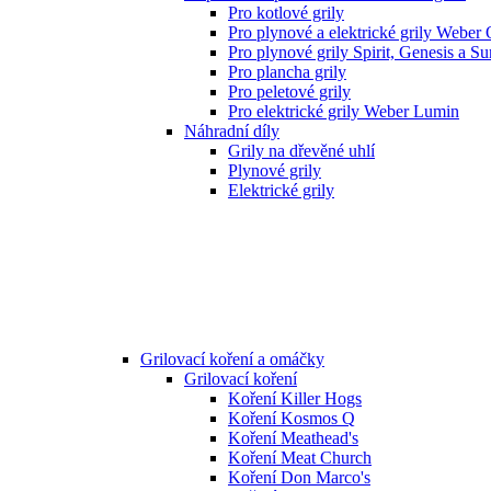
Pro kotlové grily
Pro plynové a elektrické grily Weber
Pro plynové grily Spirit, Genesis a S
Pro plancha grily
Pro peletové grily
Pro elektrické grily Weber Lumin
Náhradní díly
Grily na dřevěné uhlí
Plynové grily
Elektrické grily
Grilovací koření a omáčky
Grilovací koření
Koření Killer Hogs
Koření Kosmos Q
Koření Meathead's
Koření Meat Church
Koření Don Marco's