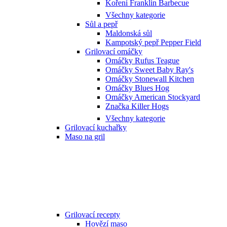
Koření Franklin Barbecue
Všechny kategorie
Sůl a pepř
Maldonská sůl
Kampotský pepř Pepper Field
Grilovací omáčky
Omáčky Rufus Teague
Omáčky Sweet Baby Ray's
Omáčky Stonewall Kitchen
Omáčky Blues Hog
Omáčky American Stockyard
Značka Killer Hogs
Všechny kategorie
Grilovací kuchařky
Maso na gril
Grilovací recepty
Hovězí maso