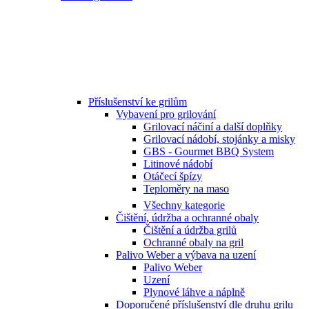
Příslušenství ke grilům
Vybavení pro grilování
Grilovací náčiní a další doplňky
Grilovací nádobí, stojánky a misky
GBS - Gourmet BBQ System
Litinové nádobí
Otáčecí špízy
Teploměry na maso
Všechny kategorie
Čištění, údržba a ochranné obaly
Čištění a údržba grilů
Ochranné obaly na gril
Palivo Weber a výbava na uzení
Palivo Weber
Uzení
Plynové láhve a náplně
Doporučené příslušenství dle druhu grilu