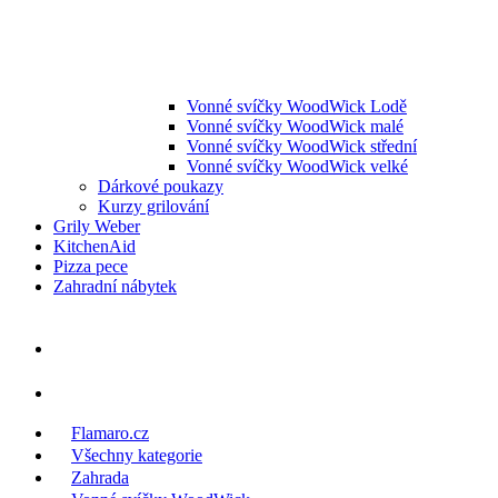
Vonné svíčky WoodWick Lodě
Vonné svíčky WoodWick malé
Vonné svíčky WoodWick střední
Vonné svíčky WoodWick velké
Dárkové poukazy
Kurzy grilování
Grily Weber
KitchenAid
Pizza pece
Zahradní nábytek
Flamaro.cz
Všechny kategorie
Zahrada