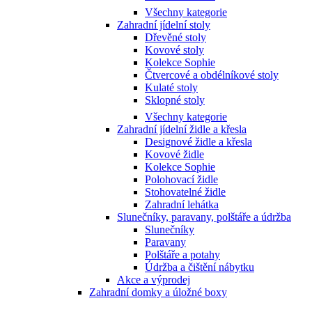
Všechny kategorie
Zahradní jídelní stoly
Dřevěné stoly
Kovové stoly
Kolekce Sophie
Čtvercové a obdélníkové stoly
Kulaté stoly
Sklopné stoly
Všechny kategorie
Zahradní jídelní židle a křesla
Designové židle a křesla
Kovové židle
Kolekce Sophie
Polohovací židle
Stohovatelné židle
Zahradní lehátka
Slunečníky, paravany, polštáře a údržba
Slunečníky
Paravany
Polštáře a potahy
Údržba a čištění nábytku
Akce a výprodej
Zahradní domky a úložné boxy