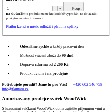
-
+
Koupit
na dotaz
Tento produkt máme krátkodobě vyprodán, na dotaz rádi
poskytneme více informací
Platbu lze až o měsíc odložit i platit na splátky
Odesíláme rychle
a každý pracovní den
Možnost vrácení zboží do
90 dnů
Doprava
zdarma
od
2 200 Kč
Produkt uvidíte
i na prodejně
Potřebujete poradit? Jsme tu pro Vás!
+420 602 546 758
info@flamaro.cz
Autorizovaný prodejce svíček WoodWick
S luxusními svíčkami WoodWick doma zajistíte příjemnou vůni a