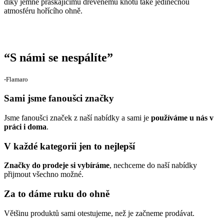
díky jemně praskajícímu dřevěnému knotu také jedinečnou
atmosféru hořícího ohně.
“
S námi se nespálíte
”
‐Flamaro
Sami jsme fanoušci značky
Jsme fanoušci značek z naší nabídky a sami je
používáme u nás v
práci i doma
.
V každé kategorii jen to nejlepší
Značky do prodeje si vybíráme
, nechceme do naší nabídky
přijmout všechno možné.
Za to dáme ruku do ohně
Většinu produktů sami otestujeme, než je začneme prodávat.