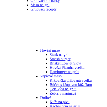
Grilovací kuchařky
Maso na gril
Grilovací recepty
Hovězí maso
Steak na grilu
Smash burger
Brisket Low & Slow
Hovězí Picanha vcelku
Hamburger na grilu
Vepřové maso
Krkovička grilovaná vcelku
Bůček s křupavou kůžičkou
Celá kýta na grilu
Žebra v marinádě
Drůbež
Kuře na pivu
Kachní prsa na grilu