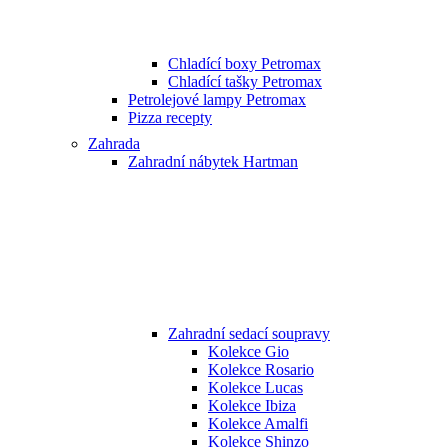
Chladící boxy Petromax
Chladící tašky Petromax
Petrolejové lampy Petromax
Pizza recepty
Zahrada
Zahradní nábytek Hartman
Zahradní sedací soupravy
Kolekce Gio
Kolekce Rosario
Kolekce Lucas
Kolekce Ibiza
Kolekce Amalfi
Kolekce Shinzo