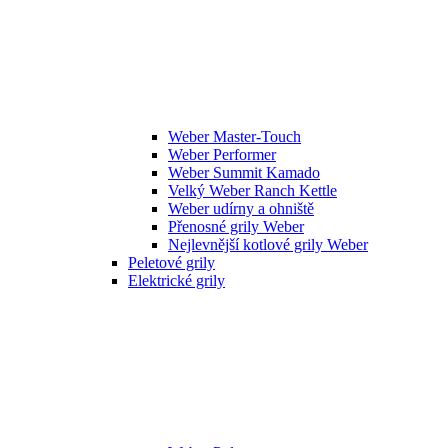
Weber Master-Touch
Weber Performer
Weber Summit Kamado
Velký Weber Ranch Kettle
Weber udírny a ohniště
Přenosné grily Weber
Nejlevnější kotlové grily Weber
Peletové grily
Elektrické grily