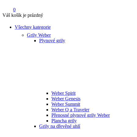
0
Váš košík je prázdný
Všechny kategorie
Grily Weber
Plynové grily
Weber Spirit
Weber Genesis
Weber Summit
Weber Q a Traveler
Přenosné plynové grily Weber
Plancha grily
Grily na dřevěné uhlí