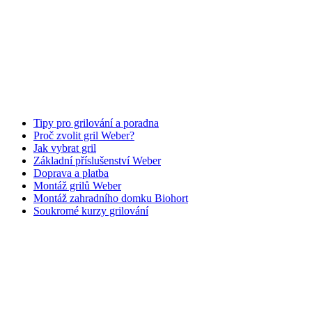
Tipy pro grilování a poradna
Proč zvolit gril Weber?
Jak vybrat gril
Základní příslušenství Weber
Doprava a platba
Montáž grilů Weber
Montáž zahradního domku Biohort
Soukromé kurzy grilování