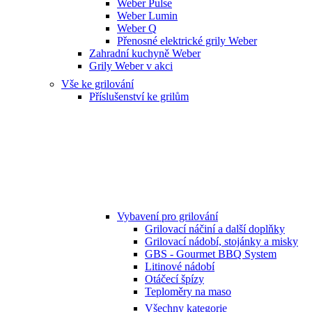
Weber Pulse
Weber Lumin
Weber Q
Přenosné elektrické grily Weber
Zahradní kuchyně Weber
Grily Weber v akci
Vše ke grilování
Příslušenství ke grilům
Vybavení pro grilování
Grilovací náčiní a další doplňky
Grilovací nádobí, stojánky a misky
GBS - Gourmet BBQ System
Litinové nádobí
Otáčecí špízy
Teploměry na maso
Všechny kategorie