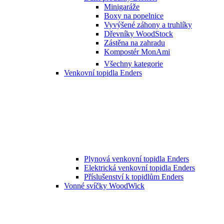
Minigaráže
Boxy na popelnice
Vyvýšené záhony a truhlíky
Dřevníky WoodStock
Zástěna na zahradu
Kompostér MonAmi
Všechny kategorie
Venkovní topidla Enders
Plynová venkovní topidla Enders
Elektrická venkovní topidla Enders
Příslušenství k topidlům Enders
Vonné svíčky WoodWick