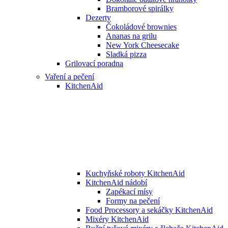
Bramborové spirálky
Dezerty
Čokoládové brownies
Ananas na grilu
New York Cheesecake
Sladká pizza
Grilovací poradna
Vaření a pečení
KitchenAid
Kuchyňské roboty KitchenAid
KitchenAid nádobí
Zapékací mísy
Formy na pečení
Food Processory a sekáčky KitchenAid
Mixéry KitchenAid