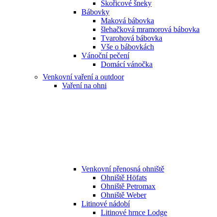
Skořicové šneky
Bábovky
Maková bábovka
šlehačková mramorová bábovka
Tvarohová bábovka
Vše o bábovkách
Vánoční pečení
Domácí vánočka
Venkovní vaření a outdoor
Vaření na ohni
Venkovní přenosná ohniště
Ohniště Höfats
Ohniště Petromax
Ohniště Weber
Litinové nádobí
Litinové hrnce Lodge