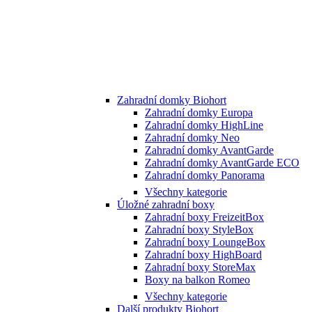
Zahradní domky Biohort
Zahradní domky Europa
Zahradní domky HighLine
Zahradní domky Neo
Zahradní domky AvantGarde
Zahradní domky AvantGarde ECO
Zahradní domky Panorama
Všechny kategorie
Úložné zahradní boxy
Zahradní boxy FreizeitBox
Zahradní boxy StyleBox
Zahradní boxy LoungeBox
Zahradní boxy HighBoard
Zahradní boxy StoreMax
Boxy na balkon Romeo
Všechny kategorie
Další produkty Biohort