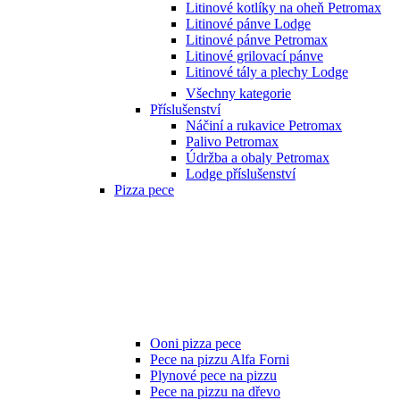
Litinové kotlíky na oheň Petromax
Litinové pánve Lodge
Litinové pánve Petromax
Litinové grilovací pánve
Litinové tály a plechy Lodge
Všechny kategorie
Příslušenství
Náčiní a rukavice Petromax
Palivo Petromax
Údržba a obaly Petromax
Lodge příslušenství
Pizza pece
Ooni pizza pece
Pece na pizzu Alfa Forni
Plynové pece na pizzu
Pece na pizzu na dřevo