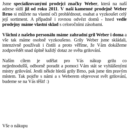
Jsme
specializovanými prodejci značky Weber
, která na naší
adrese sídlí
již od roku 2011
.
V naší kamenné prodejně Weber
Brno
si můžete na vlastní oči prohlédnout, osahat a vyzkoušet celý
její sortiment. A případně i rovnou odvézt domů - hned
vedle
prodejny máme vlastní sklad
s celoročními zásobami.
Všichni z našeho personálu máme zahradní gril Weber i doma
a
vše tak máme osobně vyzkoušeno. Grily Weber jsme skládali,
intenzivně používali i čistili a proto věříme, že Vám dokážeme
zodpovědět snad úplně každý dotaz ze světa grilování.
Naším cílem je udělat pro Vás nákup grilu co
nejjednodušší, odborně poradit a pomoci Vám stát se vyhlášenými
mistry grilování. Jestli někde hledá grily Brno, pak jsme tím pravým
místem. Tak pojďte s námi a s Weberem objevovat svět grilování,
budeme se na Vás těšit! :)
Vše o nákupu