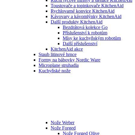
Ruční tyčové mixéry a šlehače KitchenAid
Toustovače a topinkovače KitchenAid
Rychlovarné konvice KitchenAid
Kávovary a kávomlýnky KitchenAid
Další produkty KitchenAid
Bezdrátová kolekce Go
Příslušenství k robotům
Mísy ke kuchyňským robotům
Další příslušenství
KitchenAid akce
Staub litinové hrnce
Formy na bábovky Nordic Ware
Microplane struhadla
Kuchyňské nože
Nože Weber
Nože Forged
Nože Forged Olive