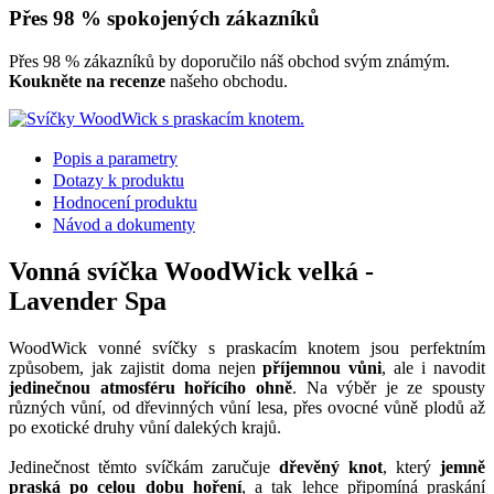
Přes 98 % spokojených zákazníků
Přes 98 % zákazníků by doporučilo náš obchod svým známým.
Koukněte na recenze
našeho obchodu.
Popis a parametry
Dotazy k produktu
Hodnocení produktu
Návod a dokumenty
Vonná svíčka WoodWick velká -
Lavender Spa
WoodWick vonné svíčky s praskacím knotem jsou perfektním
způsobem, jak zajistit doma nejen
příjemnou vůni
, ale i navodit
jedinečnou atmosféru hořícího ohně
. Na výběr je ze spousty
různých vůní, od dřevinných vůní lesa, přes ovocné vůně plodů až
po exotické druhy vůní dalekých krajů.
Jedinečnost těmto svíčkám zaručuje
dřevěný knot
, který
jemně
praská po celou dobu hoření
, a tak lehce připomíná praskání