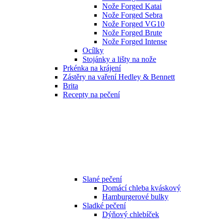
Nože Forged Katai
Nože Forged Sebra
Nože Forged VG10
Nože Forged Brute
Nože Forged Intense
Ocílky
Stojánky a lišty na nože
Prkénka na krájení
Zástěry na vaření Hedley & Bennett
Brita
Recepty na pečení
Slané pečení
Domácí chleba kváskový
Hamburgerové bulky
Sladké pečení
Dýňový chlebíček