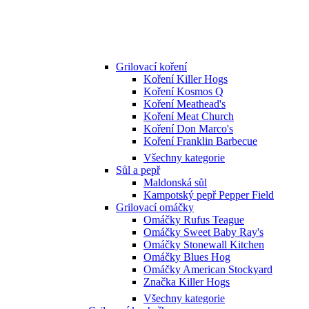
Grilovací koření
Koření Killer Hogs
Koření Kosmos Q
Koření Meathead's
Koření Meat Church
Koření Don Marco's
Koření Franklin Barbecue
Všechny kategorie
Sůl a pepř
Maldonská sůl
Kampotský pepř Pepper Field
Grilovací omáčky
Omáčky Rufus Teague
Omáčky Sweet Baby Ray's
Omáčky Stonewall Kitchen
Omáčky Blues Hog
Omáčky American Stockyard
Značka Killer Hogs
Všechny kategorie