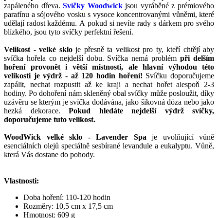
zapáleného dřeva.
Svíčky Woodwick
jsou vyráběné z prémiového
parafínu a sójového vosku s vysoce koncentrovanými vůněmi, které
udělají radost každému. A pokud si nevíte rady s dárkem pro svého
blízkého, jsou tyto svíčky perfektní řešení.
Velikost - velké sklo
je přesně ta velikost pro ty, kteří chtějí aby
svíčka hořela co nejdelší dobu. Svíčka nemá problém
při delším
hoření provonět i větší místnosti, ale hlavní výhodou této
velikosti je výdrž - až 120 hodin hoření!
Svíčku doporučujeme
zapálit, nechat rozpustit až ke kraji a nechat hořet alespoň 2-3
hodiny. Po dohoření nám skleněný obal svíčky může posloužit, díky
uzávěru se kterým je svíčka dodávána, jako šikovná dóza nebo jako
hezká dekorace.
Pokud hledáte nejdelší výdrž svíčky,
doporučujeme tuto velikost.
WoodWick velké sklo - Lavender Spa
je uvolňující vůně
esenciálních olejů speciálně sesbírané levandule a eukalyptu. Vůně,
která Vás dostane do pohody.
Vlastnosti:
Doba hoření: 110-120 hodin
Rozměry: 10,5 cm x 17,5 cm
Hmotnost: 609 g