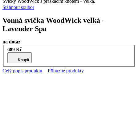
Svíčky WoodWick s praskacím knotem - Velká.
Stáhnout soubor
Vonná svíčka WoodWick velká -
Lavender Spa
na dotaz
689 Kč
Koupit
Celý popis produktu
Příbuzné produkty