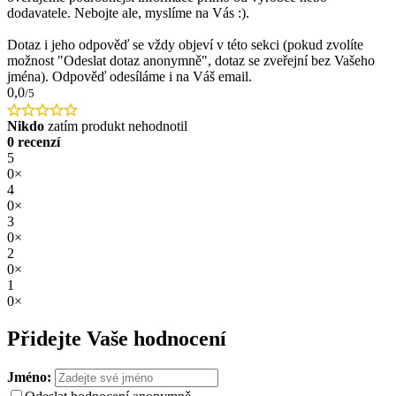
dodavatele. Nebojte ale, myslíme na Vás :).
Dotaz i jeho odpověď se vždy objeví v této sekci (pokud zvolíte
možnost "Odeslat dotaz anonymně", dotaz se zveřejní bez Vašeho
jména). Odpověď odesíláme i na Váš email.
0,0
/5
Nikdo
zatím produkt nehodnotil
0 recenzí
5
0×
4
0×
3
0×
2
0×
1
0×
Přidejte Vaše hodnocení
Jméno: