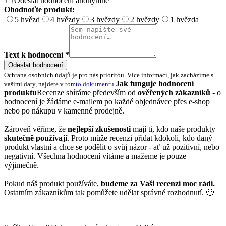
Odeslat hodnocení anonymně
Ohodnoťte produkt:
5 hvězd
4 hvězdy
3 hvězdy
2 hvězdy
1 hvězda
Text k hodnocení *
Odeslat hodnocení
Ochrana osobních údajů je pro nás prioritou. Více informací, jak zacházíme s
Jak funguje hodnocení
vašimi daty, najdete v
tomto dokumentu
.
produktu
Recenze sbíráme především od
ověřených zákazníků
- o
hodnocení je žádáme e-mailem po každé objednávce přes e-shop
nebo po nákupu v kamenné prodejně.
Zároveň věříme, že
nejlepší zkušenosti
mají ti, kdo naše produkty
skutečně používají
. Proto může recenzi přidat kdokoli, kdo daný
produkt vlastní a chce se podělit o svůj názor - ať už pozitivní, nebo
negativní. Všechna hodnocení vítáme a mažeme je pouze
výjimečně.
Pokud náš produkt používáte,
budeme za Vaši recenzi moc rádi.
Ostatním zákazníkům tak pomůžete udělat správné rozhodnutí. 🙂