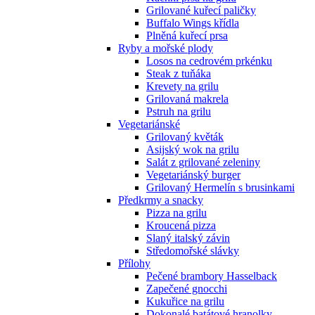
Grilované kuřecí paličky
Buffalo Wings křídla
Plněná kuřecí prsa
Ryby a mořské plody
Losos na cedrovém prkénku
Steak z tuňáka
Krevety na grilu
Grilovaná makrela
Pstruh na grilu
Vegetariánské
Grilovaný květák
Asijský wok na grilu
Salát z grilované zeleniny
Vegetariánský burger
Grilovaný Hermelín s brusinkami
Předkrmy a snacky
Pizza na grilu
Kroucená pizza
Slaný italský závin
Středomořské slávky
Přílohy
Pečené brambory Hasselback
Zapečené gnocchi
Kukuřice na grilu
Dokonalé batátové hranolky