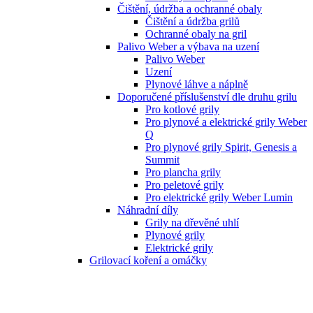
Čištění, údržba a ochranné obaly
Čištění a údržba grilů
Ochranné obaly na gril
Palivo Weber a výbava na uzení
Palivo Weber
Uzení
Plynové láhve a náplně
Doporučené příslušenství dle druhu grilu
Pro kotlové grily
Pro plynové a elektrické grily Weber
Q
Pro plynové grily Spirit, Genesis a
Summit
Pro plancha grily
Pro peletové grily
Pro elektrické grily Weber Lumin
Náhradní díly
Grily na dřevěné uhlí
Plynové grily
Elektrické grily
Grilovací koření a omáčky