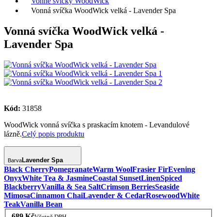
Vonné svíčky WoodWick
Vonná svíčka WoodWick velká - Lavender Spa
Vonná svíčka WoodWick velká -
Lavender Spa
Kód:
31858
WoodWick vonná svíčka s praskacím knotem - Levandulové
lázně.
Celý popis produktu
Lavender Spa
Barva
Black Cherry
Pomegranate
Warm Wool
Frasier Fir
Evening
Onyx
White Tea & Jasmine
Coastal Sunset
Linen
Spiced
Blackberry
Vanilla & Sea Salt
Crimson Berries
Seaside
Mimosa
Cinnamon Chai
Lavender & Cedar
Rosewood
White
Teak
Vanilla Bean
689 Kč
Včetně DPH