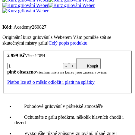
Kód:
Academy260827
Originální kurz grilování s Weberem Vám pomůže stát se
skutečnými mistry grilu!
Celý popis produktu
2 999 Kč
Včetně DPH
-
+
Koupit
plně obsazeno
Všechna místa na kurzu jsou zarezervována
Platbu lze až o měsíc odložit i platit na splátky
Pohodové grilování v přátelské atmosféře
Ochutnáte z grilu předkrm, několik hlavních chodů i
dezert
Vyzkoušíte různé způsoby grilování, různé grily i