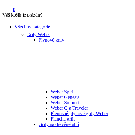
0
Váš košík je prázdný
Všechny kategorie
Grily Weber
Plynové grily
Weber Spirit
Weber Genesis
Weber Summit
Weber Q a Traveler
Přenosné plynové grily Weber
Plancha grily
Grily na dřevěné uhlí