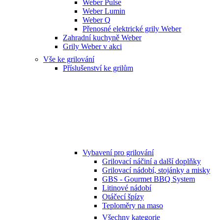
Weber Pulse
Weber Lumin
Weber Q
Přenosné elektrické grily Weber
Zahradní kuchyně Weber
Grily Weber v akci
Vše ke grilování
Příslušenství ke grilům
Vybavení pro grilování
Grilovací náčiní a další doplňky
Grilovací nádobí, stojánky a misky
GBS - Gourmet BBQ System
Litinové nádobí
Otáčecí špízy
Teploměry na maso
Všechny kategorie