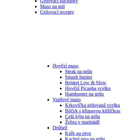
Grilovací kuchařky
Maso na gril
Grilovací recepty
Hovězí maso
Steak na grilu
Smash burger
Brisket Low & Slow
Hovězí Picanha vcelku
Hamburger na grilu
Vepřové maso
Krkovička grilovaná vcelku
Bůček s křupavou kůžičkou
Celá kýta na grilu
Žebra v marinádě
Drůbež
Kuře na pivu
Kachní prsa na grilu