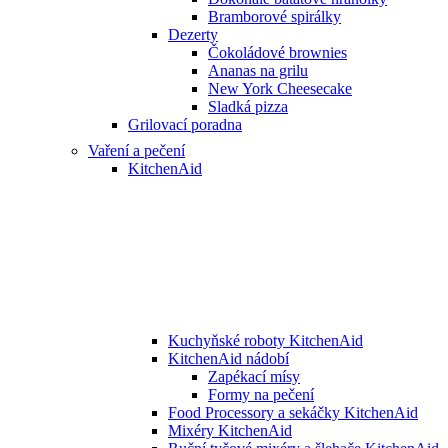
Bramborové spirálky
Dezerty
Čokoládové brownies
Ananas na grilu
New York Cheesecake
Sladká pizza
Grilovací poradna
Vaření a pečení
KitchenAid
Kuchyňské roboty KitchenAid
KitchenAid nádobí
Zapékací mísy
Formy na pečení
Food Processory a sekáčky KitchenAid
Mixéry KitchenAid