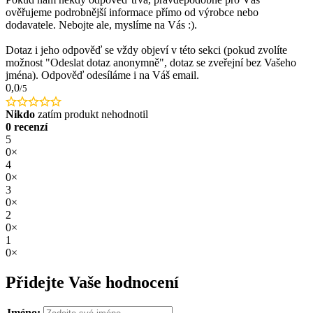
ověřujeme podrobnější informace přímo od výrobce nebo
dodavatele. Nebojte ale, myslíme na Vás :).
Dotaz i jeho odpověď se vždy objeví v této sekci (pokud zvolíte
možnost "Odeslat dotaz anonymně", dotaz se zveřejní bez Vašeho
jména). Odpověď odesíláme i na Váš email.
0,0
/5
Nikdo
zatím produkt nehodnotil
0 recenzí
5
0×
4
0×
3
0×
2
0×
1
0×
Přidejte Vaše hodnocení
Jméno: