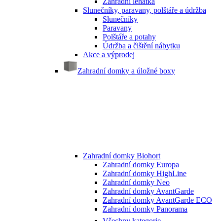
Zahradní lehátka
Slunečníky, paravany, polštáře a údržba
Slunečníky
Paravany
Polštáře a potahy
Údržba a čištění nábytku
Akce a výprodej
Zahradní domky a úložné boxy
Zahradní domky Biohort
Zahradní domky Europa
Zahradní domky HighLine
Zahradní domky Neo
Zahradní domky AvantGarde
Zahradní domky AvantGarde ECO
Zahradní domky Panorama
Všechny kategorie