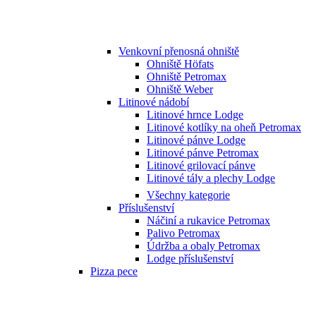
Venkovní přenosná ohniště
Ohniště Höfats
Ohniště Petromax
Ohniště Weber
Litinové nádobí
Litinové hrnce Lodge
Litinové kotlíky na oheň Petromax
Litinové pánve Lodge
Litinové pánve Petromax
Litinové grilovací pánve
Litinové tály a plechy Lodge
Všechny kategorie
Příslušenství
Náčiní a rukavice Petromax
Palivo Petromax
Údržba a obaly Petromax
Lodge příslušenství
Pizza pece