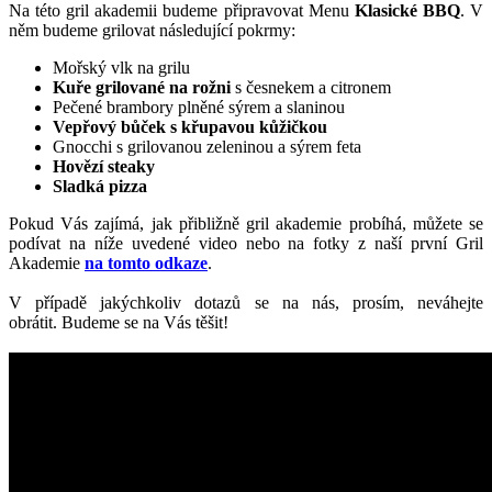
Na této gril akademii budeme připravovat Menu
Klasické BBQ
. V
něm budeme grilovat následující pokrmy:
Mořský vlk na grilu
Kuře grilované na rožni
s česnekem a citronem
Pečené brambory plněné sýrem a slaninou
Vepřový bůček s křupavou kůžičkou
Gnocchi s grilovanou zeleninou a sýrem feta
Hovězí steaky
Sladká pizza
Pokud Vás zajímá, jak přibližně gril akademie probíhá, můžete se
podívat na níže uvedené video nebo na fotky z naší první Gril
Akademie
na tomto odkaze
.
V případě jakýchkoliv dotazů se na nás, prosím, neváhejte
obrátit. Budeme se na Vás těšit!