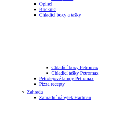
Opinel
Bricknic
Chladící boxy a tašky
Chladící boxy Petromax
Chladící tašky Petromax
Petrolejové lampy Petromax
Pizza recepty
Zahrada
Zahradní nábytek Hartman