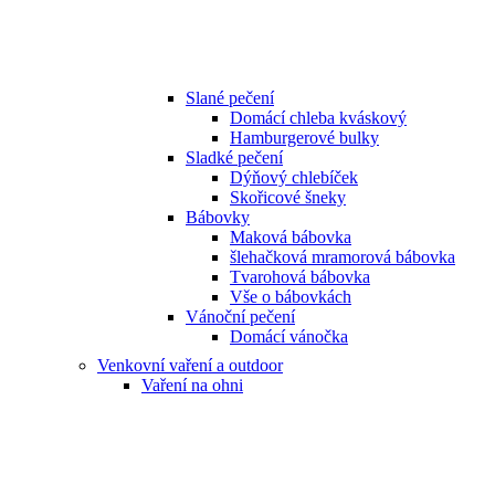
Slané pečení
Domácí chleba kváskový
Hamburgerové bulky
Sladké pečení
Dýňový chlebíček
Skořicové šneky
Bábovky
Maková bábovka
šlehačková mramorová bábovka
Tvarohová bábovka
Vše o bábovkách
Vánoční pečení
Domácí vánočka
Venkovní vaření a outdoor
Vaření na ohni