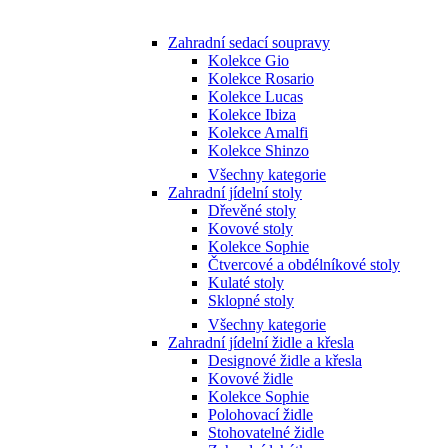
Zahradní sedací soupravy
Kolekce Gio
Kolekce Rosario
Kolekce Lucas
Kolekce Ibiza
Kolekce Amalfi
Kolekce Shinzo
Všechny kategorie
Zahradní jídelní stoly
Dřevěné stoly
Kovové stoly
Kolekce Sophie
Čtvercové a obdélníkové stoly
Kulaté stoly
Sklopné stoly
Všechny kategorie
Zahradní jídelní židle a křesla
Designové židle a křesla
Kovové židle
Kolekce Sophie
Polohovací židle
Stohovatelné židle