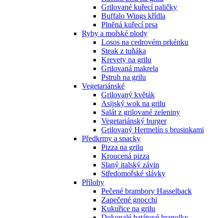
Grilované kuřecí paličky
Buffalo Wings křídla
Plněná kuřecí prsa
Ryby a mořské plody
Losos na cedrovém prkénku
Steak z tuňáka
Krevety na grilu
Grilovaná makrela
Pstruh na grilu
Vegetariánské
Grilovaný květák
Asijský wok na grilu
Salát z grilované zeleniny
Vegetariánský burger
Grilovaný Hermelín s brusinkami
Předkrmy a snacky
Pizza na grilu
Kroucená pizza
Slaný italský závin
Středomořské slávky
Přílohy
Pečené brambory Hasselback
Zapečené gnocchi
Kukuřice na grilu
Dokonalé batátové hranolky