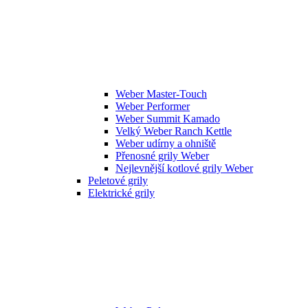
Weber Master-Touch
Weber Performer
Weber Summit Kamado
Velký Weber Ranch Kettle
Weber udírny a ohniště
Přenosné grily Weber
Nejlevnější kotlové grily Weber
Peletové grily
Elektrické grily