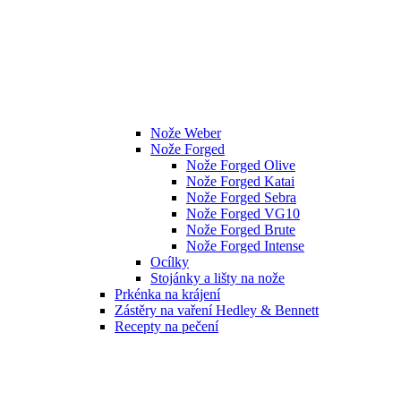
Nože Weber
Nože Forged
Nože Forged Olive
Nože Forged Katai
Nože Forged Sebra
Nože Forged VG10
Nože Forged Brute
Nože Forged Intense
Ocílky
Stojánky a lišty na nože
Prkénka na krájení
Zástěry na vaření Hedley & Bennett
Recepty na pečení