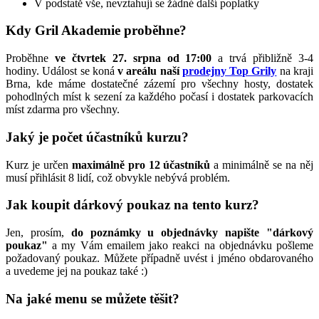
V podstatě vše, nevztahují se žádné další poplatky
Kdy Gril Akademie proběhne?
Proběhne
ve čtvrtek 27. srpna od 17:00
a trvá přibližně 3-4
hodiny. Událost se koná
v areálu naší
prodejny Top Grily
na kraji
Brna, kde máme dostatečné zázemí pro všechny hosty, dostatek
pohodlných míst k sezení za každého počasí i dostatek parkovacích
míst zdarma pro všechny.
Jaký je počet účastníků kurzu?
Kurz je určen
maximálně pro 12 účastníků
a minimálně se na něj
musí přihlásit 8 lidí, což obvykle nebývá problém.
Jak koupit dárkový poukaz na tento kurz?
Jen, prosím,
do poznámky u objednávky napište "dárkový
poukaz"
a my Vám emailem jako reakci na objednávku pošleme
požadovaný poukaz. Můžete případně uvést i jméno obdarovaného
a uvedeme jej na poukaz také :)
Na jaké menu se můžete těšit?