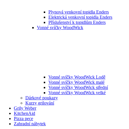
Plynová venkovní topidla Enders
Elektrická venkovní topidla Enders
Příslušenství k topidlům Enders
Vonné svíčky WoodWick
Vonné svíčky WoodWick Lodě
Vonné svíčky WoodWick malé
Vonné svíčky WoodWick střední
Vonné svíčky WoodWick velké
Dárkové poukazy
Kurzy grilování
Grily Weber
KitchenAid
Pizza pece
Zahradní nábytek