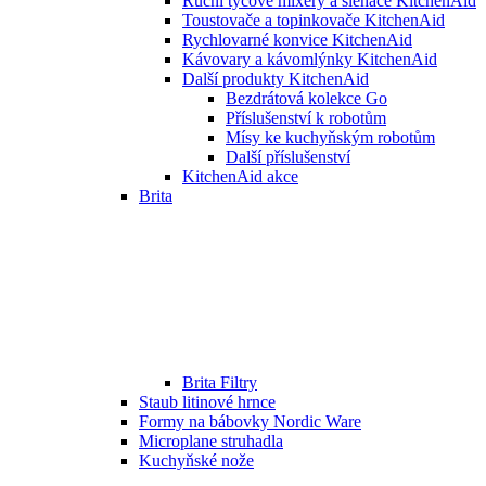
Ruční tyčové mixéry a šlehače KitchenAid
Toustovače a topinkovače KitchenAid
Rychlovarné konvice KitchenAid
Kávovary a kávomlýnky KitchenAid
Další produkty KitchenAid
Bezdrátová kolekce Go
Příslušenství k robotům
Mísy ke kuchyňským robotům
Další příslušenství
KitchenAid akce
Brita
Brita Filtry
Staub litinové hrnce
Formy na bábovky Nordic Ware
Microplane struhadla
Kuchyňské nože