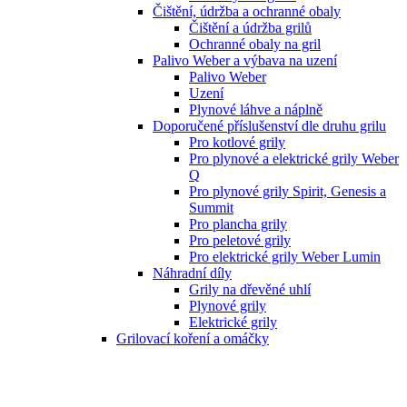
Čištění, údržba a ochranné obaly
Čištění a údržba grilů
Ochranné obaly na gril
Palivo Weber a výbava na uzení
Palivo Weber
Uzení
Plynové láhve a náplně
Doporučené příslušenství dle druhu grilu
Pro kotlové grily
Pro plynové a elektrické grily Weber
Q
Pro plynové grily Spirit, Genesis a
Summit
Pro plancha grily
Pro peletové grily
Pro elektrické grily Weber Lumin
Náhradní díly
Grily na dřevěné uhlí
Plynové grily
Elektrické grily
Grilovací koření a omáčky