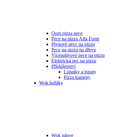
Ooni pizza pece
Pece na pizzu Alfa Forni
Plynové pece na pizzu
Pece na pizzu na dřevo
Vícepalivové pece na pizzu
Elektrická pec na pizzu
Příslušenství
Lopatky a lopaty
Pizza kameny
Wok hořáky
Wok pánve