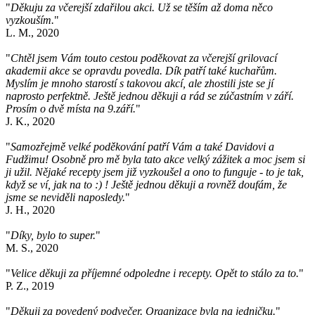
"
Děkuju za včerejší zdařilou akci. Už se těším až doma něco
vyzkouším.
"
L. M., 2020
"
Chtěl jsem Vám touto cestou poděkovat za včerejší grilovací
akademii akce se opravdu povedla. Dík patří také kuchařům.
Myslím je mnoho starostí s takovou akcí, ale zhostili jste se jí
naprosto perfektně. Ještě jednou děkuji a rád se zúčastním v září.
Prosím o dvě místa na 9.září.
"
J. K., 2020
"
Samozřejmě velké poděkování patří Vám a také Davidovi a
Fudžimu! Osobně pro mě byla tato akce velký zážitek a moc jsem si
ji užil. Nějaké recepty jsem již vyzkoušel a ono to funguje - to je tak,
když se ví, jak na to :) ! Ještě jednou děkuji a rovněž doufám, že
jsme se neviděli naposledy.
"
J. H., 2020
"
Díky, bylo to super.
"
M. S., 2020
"
Velice děkuji za příjemné odpoledne i recepty. Opět to stálo za to.
"
P. Z., 2019
"
Děkuji za povedený podvečer. Organizace byla na jedničku.
"