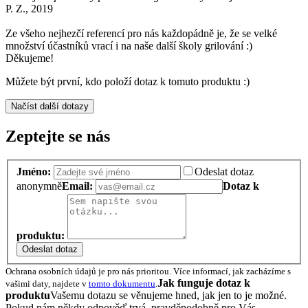
P. Z., 2019
Ze všeho nejhezčí referencí pro nás každopádně je, že se velké
množství účastníků vrací i na naše další školy grilování :)
Děkujeme!
Můžete být první, kdo položí dotaz k tomuto produktu :)
Načíst další dotazy
Zeptejte se nás
Jméno:
Odeslat dotaz
anonymně
Email:
Dotaz k
produktu:
Odeslat dotaz
Ochrana osobních údajů je pro nás prioritou. Více informací, jak zacházíme s
Jak funguje dotaz k
vašimi daty, najdete v
tomto dokumentu
.
produktu
Vašemu dotazu se věnujeme hned, jak jen to je možné.
Pokud nám někdy odpověď trvá, pravděpodobně pro Vás