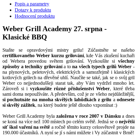
Popis a parametry
Dotazy k produktu
Hodnocení produktu
Weber Grill Academy 27. srpna -
Klasické BBQ
Staňte se opravdovými mistry grilu! Zúčastněte se našeho
certifikovaného Weber kurzu grilování
, kde Vás zkušení kuchaři
od Webera provedou světem grilování. Vyzkoušíte si
všechny
způsoby a techniky grilování
a to
na všech typech grilů Weber
-
na plynových, peletových, elektrických a samozřejmě i klasických
kotlových grilech na dřevěné uhlí. Naučíte se také, jak se o svůj gril
Weber co nejjednoduššeji starat tak, aby Vám vydržel mnoho let.
Zároveň si i
vyzkoušíte různé příslušenství Weber
, které třeba
sami doma nepoužíváte. A především, což je ze všeho nejdůležitější,
si pochutnáte na mnoha skvělých lahůdkách z grilu
a
odnesete
si skvělý zážitek
, na který budete ještě dlouho vzpomínat :)
Weber Grill Academy byla
založena v roce 2007 v Dánsku
a dnes
se koná na více než 100 místech po celém světě. Jedná se o
největší
síť škol vaření na světě
a ročně těmito kurzy celosvětově projde na
190.000 účastníků. A nyní se jí s námi můžete i Vy zúčastnit v Brně!