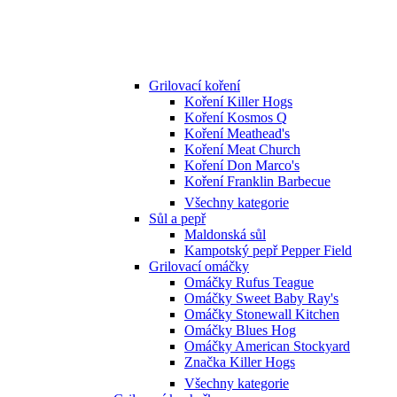
Grilovací koření
Koření Killer Hogs
Koření Kosmos Q
Koření Meathead's
Koření Meat Church
Koření Don Marco's
Koření Franklin Barbecue
Všechny kategorie
Sůl a pepř
Maldonská sůl
Kampotský pepř Pepper Field
Grilovací omáčky
Omáčky Rufus Teague
Omáčky Sweet Baby Ray's
Omáčky Stonewall Kitchen
Omáčky Blues Hog
Omáčky American Stockyard
Značka Killer Hogs
Všechny kategorie