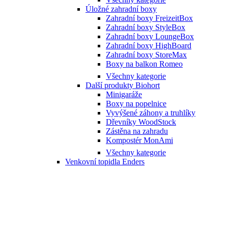
Úložné zahradní boxy
Zahradní boxy FreizeitBox
Zahradní boxy StyleBox
Zahradní boxy LoungeBox
Zahradní boxy HighBoard
Zahradní boxy StoreMax
Boxy na balkon Romeo
Všechny kategorie
Další produkty Biohort
Minigaráže
Boxy na popelnice
Vyvýšené záhony a truhlíky
Dřevníky WoodStock
Zástěna na zahradu
Kompostér MonAmi
Všechny kategorie
Venkovní topidla Enders