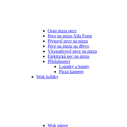
Ooni pizza pece
Pece na pizzu Alfa Forni
Plynové pece na pizzu
Pece na pizzu na dřevo
Vícepalivové pece na pizzu
Elektrická pec na pizzu
Příslušenství
Lopatky a lopaty
Pizza kameny
Wok hořáky
Wok pánve