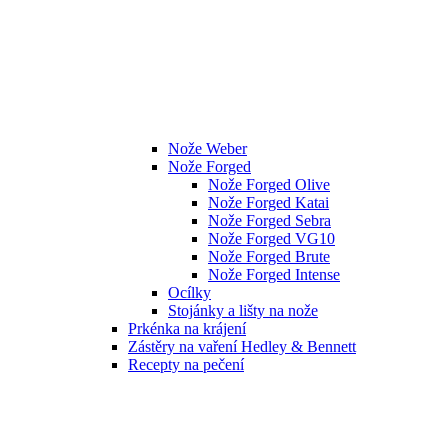
Nože Weber
Nože Forged
Nože Forged Olive
Nože Forged Katai
Nože Forged Sebra
Nože Forged VG10
Nože Forged Brute
Nože Forged Intense
Ocílky
Stojánky a lišty na nože
Prkénka na krájení
Zástěry na vaření Hedley & Bennett
Recepty na pečení