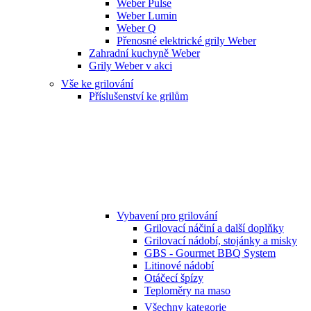
Weber Pulse
Weber Lumin
Weber Q
Přenosné elektrické grily Weber
Zahradní kuchyně Weber
Grily Weber v akci
Vše ke grilování
Příslušenství ke grilům
Vybavení pro grilování
Grilovací náčiní a další doplňky
Grilovací nádobí, stojánky a misky
GBS - Gourmet BBQ System
Litinové nádobí
Otáčecí špízy
Teploměry na maso
Všechny kategorie