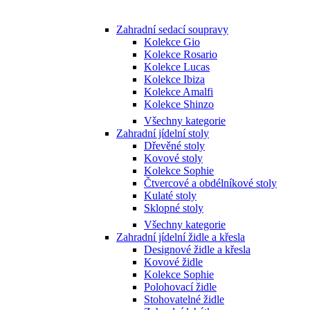
Zahradní sedací soupravy
Kolekce Gio
Kolekce Rosario
Kolekce Lucas
Kolekce Ibiza
Kolekce Amalfi
Kolekce Shinzo
Všechny kategorie
Zahradní jídelní stoly
Dřevěné stoly
Kovové stoly
Kolekce Sophie
Čtvercové a obdélníkové stoly
Kulaté stoly
Sklopné stoly
Všechny kategorie
Zahradní jídelní židle a křesla
Designové židle a křesla
Kovové židle
Kolekce Sophie
Polohovací židle
Stohovatelné židle