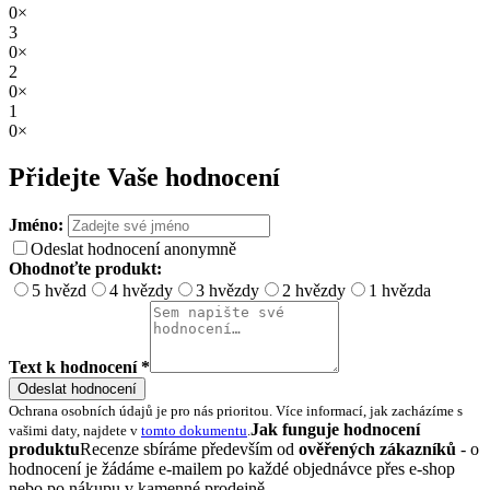
0×
3
0×
2
0×
1
0×
Přidejte Vaše hodnocení
Jméno:
Odeslat hodnocení anonymně
Ohodnoťte produkt:
5 hvězd
4 hvězdy
3 hvězdy
2 hvězdy
1 hvězda
Text k hodnocení *
Odeslat hodnocení
Ochrana osobních údajů je pro nás prioritou. Více informací, jak zacházíme s
Jak funguje hodnocení
vašimi daty, najdete v
tomto dokumentu
.
produktu
Recenze sbíráme především od
ověřených zákazníků
- o
hodnocení je žádáme e-mailem po každé objednávce přes e-shop
nebo po nákupu v kamenné prodejně.