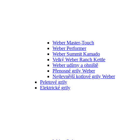
Weber Master-Touch
Weber Performer
Weber Summit Kamado
Velký Weber Ranch Kettle
Weber udírny a ohniště
Přenosné grily Weber
Nejlevnější kotlové grily Weber
Peletové grily
Elektrické grily