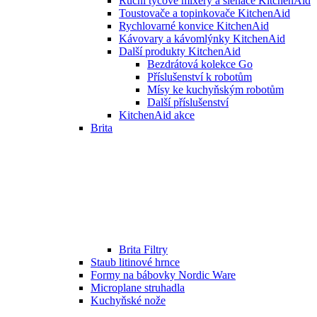
Ruční tyčové mixéry a šlehače KitchenAid
Toustovače a topinkovače KitchenAid
Rychlovarné konvice KitchenAid
Kávovary a kávomlýnky KitchenAid
Další produkty KitchenAid
Bezdrátová kolekce Go
Příslušenství k robotům
Mísy ke kuchyňským robotům
Další příslušenství
KitchenAid akce
Brita
Brita Filtry
Staub litinové hrnce
Formy na bábovky Nordic Ware
Microplane struhadla
Kuchyňské nože