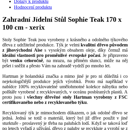
Dotazy k produktu
Hodnocení produktu
Zahradní Jídelní Stůl Sophie Teak 170 x
100 cm - xerix
Stoly Sophie Teak jsou vyrobeny z krásného a odolného týkového
dřeva z udržitelné produkce. Týk je velmi
kvalitní dřevo původem
z jihovýchodní Aise
s vysokým obsahem oleje, díky čemuž má
ideální vlastnosti pro proměnlivé evropské počasí
. Je připraveno
být
venku celoročně
, na mrazu, na přímém slunci, může na něj
pršet i sněžit a přesto Vám na zahradě vydrží po mnoho let.
Hartman je holandská značka a mimo jiné je pro ni důležitá i co
nejekologičtější produkce jejích výrobků. Proto má například v
nabídce 100% recyklovatelné umělohmotné kolekce nábytku nebo
polštáře vyrobené z recyklovaných, v oceánu posbíraných plastů. A
proto jsou i
všechny dřevěné stoly Hartman vyrobeny z FSC
certifikovaného nebo z recyklovaného týku
.
Recyklovaný týk je mimochodem důkazem, o jak odolné dřevo se
jedná. Jedná se totiž o materiál, který byl již dříve použit v jiné
sturktuře - proslavený je třeba na palubách lodí. Když se taková loď
po letech vyřadí z užívání, dřevo z paluby se recykluje a vyrobí se z