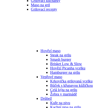
Grilovací kuchařky
Maso na gril
Grilovací recepty
Hovězí maso
Steak na grilu
Smash burger
Brisket Low & Slow
Hovězí Picanha vcelku
Hamburger na grilu
Vepřové maso
Krkovička grilovaná vcelku
Bůček s křupavou kůžičkou
Celá kýta na grilu
Žebra v marinádě
Drůbež
Kuře na pivu
Kachní prsa na grilu