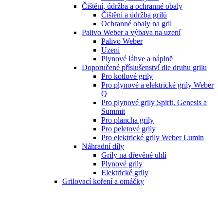
Čištění, údržba a ochranné obaly
Čištění a údržba grilů
Ochranné obaly na gril
Palivo Weber a výbava na uzení
Palivo Weber
Uzení
Plynové láhve a náplně
Doporučené příslušenství dle druhu grilu
Pro kotlové grily
Pro plynové a elektrické grily Weber
Q
Pro plynové grily Spirit, Genesis a
Summit
Pro plancha grily
Pro peletové grily
Pro elektrické grily Weber Lumin
Náhradní díly
Grily na dřevěné uhlí
Plynové grily
Elektrické grily
Grilovací koření a omáčky