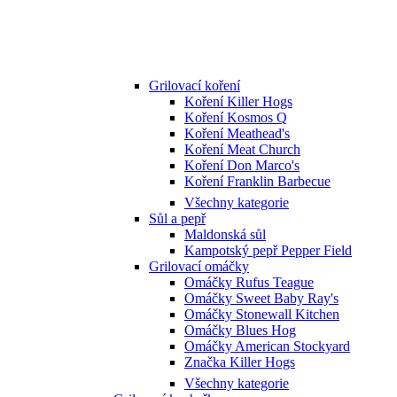
Grilovací koření
Koření Killer Hogs
Koření Kosmos Q
Koření Meathead's
Koření Meat Church
Koření Don Marco's
Koření Franklin Barbecue
Všechny kategorie
Sůl a pepř
Maldonská sůl
Kampotský pepř Pepper Field
Grilovací omáčky
Omáčky Rufus Teague
Omáčky Sweet Baby Ray's
Omáčky Stonewall Kitchen
Omáčky Blues Hog
Omáčky American Stockyard
Značka Killer Hogs
Všechny kategorie