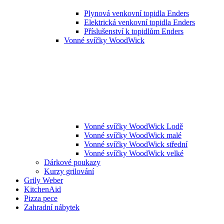
Plynová venkovní topidla Enders
Elektrická venkovní topidla Enders
Příslušenství k topidlům Enders
Vonné svíčky WoodWick
Vonné svíčky WoodWick Lodě
Vonné svíčky WoodWick malé
Vonné svíčky WoodWick střední
Vonné svíčky WoodWick velké
Dárkové poukazy
Kurzy grilování
Grily Weber
KitchenAid
Pizza pece
Zahradní nábytek