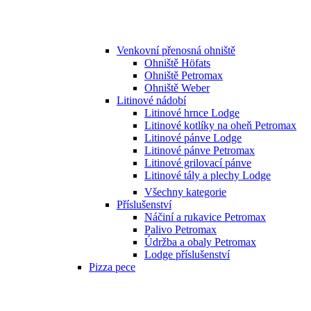
Venkovní přenosná ohniště
Ohniště Höfats
Ohniště Petromax
Ohniště Weber
Litinové nádobí
Litinové hrnce Lodge
Litinové kotlíky na oheň Petromax
Litinové pánve Lodge
Litinové pánve Petromax
Litinové grilovací pánve
Litinové tály a plechy Lodge
Všechny kategorie
Příslušenství
Náčiní a rukavice Petromax
Palivo Petromax
Údržba a obaly Petromax
Lodge příslušenství
Pizza pece