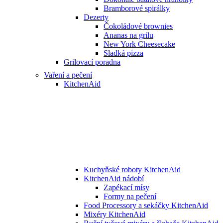
Bramborové spirálky
Dezerty
Čokoládové brownies
Ananas na grilu
New York Cheesecake
Sladká pizza
Grilovací poradna
Vaření a pečení
KitchenAid
Kuchyňské roboty KitchenAid
KitchenAid nádobí
Zapékací mísy
Formy na pečení
Food Processory a sekáčky KitchenAid
Mixéry KitchenAid