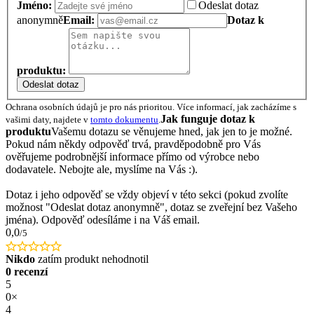
Jméno:
Odeslat dotaz
anonymně
Email:
Dotaz k
produktu:
Odeslat dotaz
Ochrana osobních údajů je pro nás prioritou. Více informací, jak zacházíme s
Jak funguje dotaz k
vašimi daty, najdete v
tomto dokumentu
.
produktu
Vašemu dotazu se věnujeme hned, jak jen to je možné.
Pokud nám někdy odpověď trvá, pravděpodobně pro Vás
ověřujeme podrobnější informace přímo od výrobce nebo
dodavatele. Nebojte ale, myslíme na Vás :).
Dotaz i jeho odpověď se vždy objeví v této sekci (pokud zvolíte
možnost "Odeslat dotaz anonymně", dotaz se zveřejní bez Vašeho
jména). Odpověď odesíláme i na Váš email.
0,0
/5
Nikdo
zatím produkt nehodnotil
0 recenzí
5
0×
4