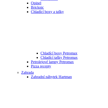
Opinel
Bricknic
Chladící boxy a tašky
Chladící boxy Petromax
Chladící tašky Petromax
Petrolejové lampy Petromax
Pizza recepty
Zahrada
Zahradní nábytek Hartman