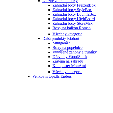
Úložné zahradní boxy
Zahradní boxy FreizeitBox
Zahradní boxy StyleBox
Zahradní boxy LoungeBox
Zahradní boxy HighBoard
Zahradní boxy StoreMax
Boxy na balkon Romeo
Všechny kategorie
Další produkty Biohort
Minigaráže
Boxy na popelnice
Vyvýšené záhony a truhlíky
Dřevníky WoodStock
Zástěna na zahradu
Kompostér MonAmi
Všechny kategorie
Venkovní topidla Enders