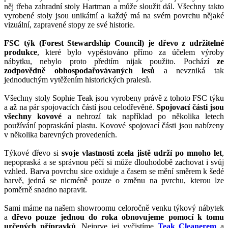
něj třeba zahradní stoly Hartman a může sloužit dál. Všechny takto
vyrobené stoly jsou unikátní a každý má na svém povrchu nějaké
vizuální, zapravené stopy ze své historie.
FSC týk (Forest Stewardship Council) je dřevo z udržitelné
produkce
, které bylo vypěstováno přímo za účelem výroby
nábytku, nebylo proto předtím nijak použito. Pochází
ze
zodpovědně obhospodařovávaných lesů
a nevzniká tak
jednoduchým vytěžením historických pralesů.
Všechny stoly Sophie Teak jsou vyrobeny právě z tohoto FSC týku
a až na pár spojovacích částí jsou celodřevěné.
Spojovací části jsou
všechny kovové
a nehrozí tak například po několika letech
používání popraskání plastu. Kovové spojovací části jsou nabízeny
v několika barevných provedeních.
Týkové dřevo si
svoje vlastnosti zcela jistě udrží po mnoho let
,
nepopraská a se správnou péčí si může dlouhodobě zachovat i svůj
vzhled. Barva povrchu sice oxiduje a časem se mění směrem k šedé
barvě, jedná se nicméně pouze o změnu na pvrchu, kterou lze
poměrně snadno napravit.
Sami máme na našem showroomu celoročně venku týkový nábytek
a
dřevo pouze jednou do roka obnovujeme pomocí k tomu
určených přípravků
. Nejprve jej vyčistíme
Teak Cleanerem
a