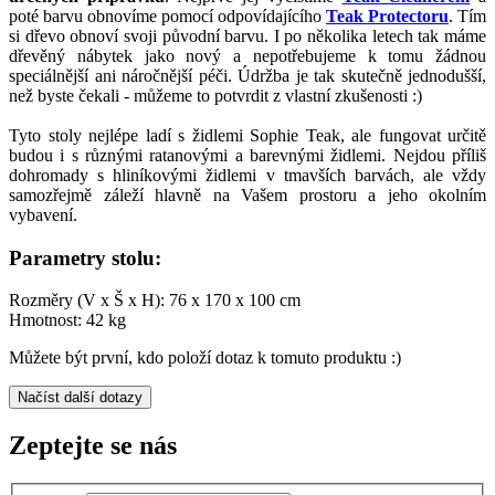
poté barvu obnovíme pomocí odpovídajícího
Teak Protectoru
. Tím
si dřevo obnoví svoji původní barvu. I po několika letech tak máme
dřevěný nábytek jako nový a nepotřebujeme k tomu žádnou
speciálnější ani náročnější péči. Údržba je tak skutečně jednodušší,
než byste čekali - můžeme to potvrdit z vlastní zkušenosti :)
Tyto stoly nejlépe ladí s židlemi Sophie Teak, ale fungovat určitě
budou i s různými ratanovými a barevnými židlemi. Nejdou příliš
dohromady s hliníkovými židlemi v tmavších barvách, ale vždy
samozřejmě záleží hlavně na Vašem prostoru a jeho okolním
vybavení.
Parametry stolu:
Rozměry (V x Š x H): 76 x 170 x 100 cm
Hmotnost: 42 kg
Můžete být první, kdo položí dotaz k tomuto produktu :)
Načíst další dotazy
Zeptejte se nás