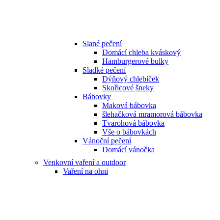
Slané pečení
Domácí chleba kváskový
Hamburgerové bulky
Sladké pečení
Dýňový chlebíček
Skořicové šneky
Bábovky
Maková bábovka
šlehačková mramorová bábovka
Tvarohová bábovka
Vše o bábovkách
Vánoční pečení
Domácí vánočka
Venkovní vaření a outdoor
Vaření na ohni