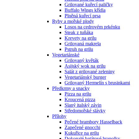
Grilované kuřecí paličky
Buffalo Wings křídla
Plněná kuřecí prsa
Ryby a mořské plody
Losos na cedrovém prkénku
Steak z tuňáka
Krevety na grilu
Grilovaná makrela
Pstruh na grilu
Vegetariánské
Grilovaný květák
Asijský wok na grilu
Salát z grilované zeleniny
Vegetariánský burger
Grilovaný Hermelín s brusinkami
Předkrmy a snacky
Pizza na grilu
Kroucená pizza
Slaný italský závin
Středomořské slávky
Přílohy
Pečené brambory Hasselback
Zapečené gnocchi
Kukuřice na grilu
Dokonalé batátové hranolky