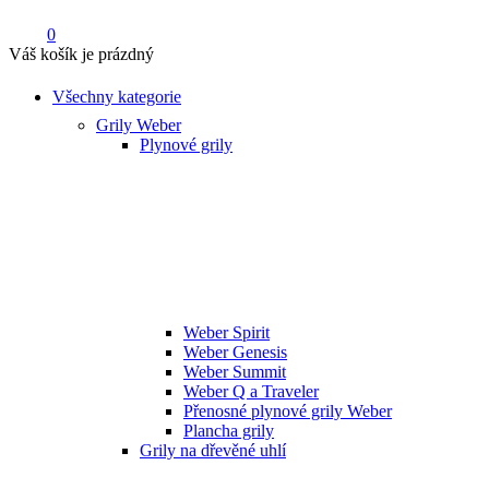
0
Váš košík je prázdný
Všechny kategorie
Grily Weber
Plynové grily
Weber Spirit
Weber Genesis
Weber Summit
Weber Q a Traveler
Přenosné plynové grily Weber
Plancha grily
Grily na dřevěné uhlí