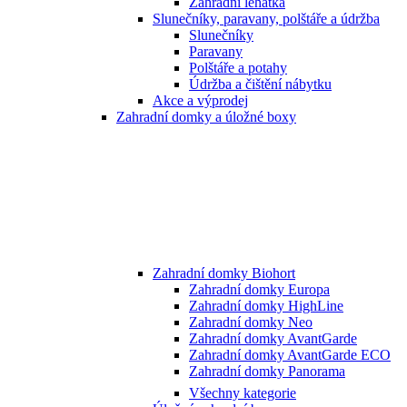
Zahradní lehátka
Slunečníky, paravany, polštáře a údržba
Slunečníky
Paravany
Polštáře a potahy
Údržba a čištění nábytku
Akce a výprodej
Zahradní domky a úložné boxy
Zahradní domky Biohort
Zahradní domky Europa
Zahradní domky HighLine
Zahradní domky Neo
Zahradní domky AvantGarde
Zahradní domky AvantGarde ECO
Zahradní domky Panorama
Všechny kategorie