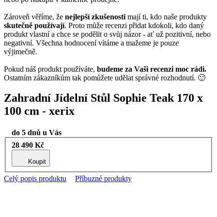
Zároveň věříme, že
nejlepší zkušenosti
mají ti, kdo naše produkty
skutečně používají
. Proto může recenzi přidat kdokoli, kdo daný
produkt vlastní a chce se podělit o svůj názor - ať už pozitivní, nebo
negativní. Všechna hodnocení vítáme a mažeme je pouze
výjimečně.
Pokud náš produkt používáte,
budeme za Vaši recenzi moc rádi.
Ostatním zákazníkům tak pomůžete udělat správné rozhodnutí. 🙂
Zahradní Jídelní Stůl Sophie Teak 170 x
100 cm - xerix
do 5 dnů u Vás
28 490 Kč
Koupit
Celý popis produktu
Příbuzné produkty